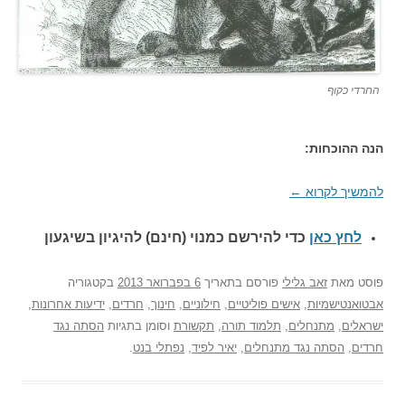
החרדי כקוף
הנה ההוכחות:
להמשיך לקרוא
←
לחץ כאן
כדי להירשם כ
מנוי (חינם) להיגיון בשיגעון
פוסט
מאת
זאב גלילי
פורסם בתאריך
6 בפברואר 2013
בקטגוריה
אבטואנטישמיות
,
אישים פוליטיים
,
חילוניים
,
חינוך
,
חרדים
,
ידיעות אחרונות
,
ישראלים
,
מתנחלים
,
תלמוד תורה
,
תקשורת
וסומן בתגיות
הסתה נגד
חרדים
,
הסתה נגד מתנחלים
,
יאיר לפיד
,
נפתלי בנט
.