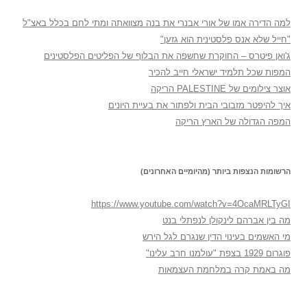
למה הדירה אמו של אורי אבנרי את בנה מצוואתה ומתי לחם בכלל באצ"ל
"חייל שלא אנס פלסטינית הוא גזען"
ג'ואן פיטרס – החוקרת שחשפה את הבלוף של הפליטים הפלסטינים
המפות שכל תלמיד ישראלי חייב להכיר
אוצר צילומים של PALESTINE הריקה
איך להיפטר מזבובי הבית ולפתור את בעיית היונים
המפה הגדולה של הארץ הריקה
הרשומות הנצפות ביותר (מהיומיים האחרונים)
https://www.youtube.com/watch?v=4OcaMRLTyGI
מה בין אברהם לינקולן לנפתלי בנט
מי האשמים בעינוי הדין שנגרם לגל הירש
פוגרום 1929 בצפת "עולמנו חרב עלינו"
מה באמת קרה במלחמת העצמאות