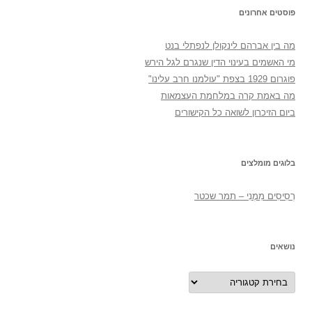
פוסטים אחרונים
מה בין אברהם לינקולן לנפתלי בנט
מי האשמים בעינוי הדין שנגרם לגל הירש
פוגרום 1929 בצפת "עולמנו חרב עלינו"
מה באמת קרה במלחמת העצמאות
ביום הזיכרון לשואה כל הקישורים
בלוגים מומלצים
רְסִיסִים מִמֶנִי – תמר שכטר
נושאים
נושאים