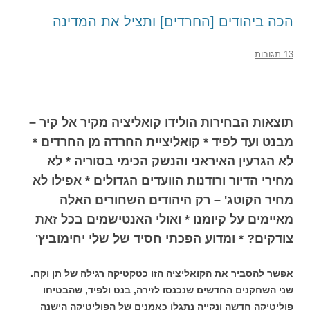
הכה ביהודים [החרדים] ותציל את המדינה
13 תגובות
תוצאות הבחירות הולידו קואליציה מקיר אל קיר –
מבנט ועד לפיד * קואליציית החרדה מן החרדים *
לא הגרעין האיראני והנשק הכימי בסוריה * לא
מחירי הדיור ורודנות הוועדים הגדולים * אפילו לא
מחיר הקוטג' – רק היהודים השחורים האלה
מאיימים על קיומנו * ואולי האנטישמים בכל זאת
צודקים? * ומדוע הפכתי חסיד של שלי יחימוביץ'
אפשר להסביר את הקואליציה הזו כטקטיקה רגילה של תן וקח.
שני השחקנים החדשים שנכנסו לזירה, בנט ולפיד, שהבטיחו
פוליטיקה חדשה ונקייה נתגלו כאמנים של הפוליטיקה הישנה