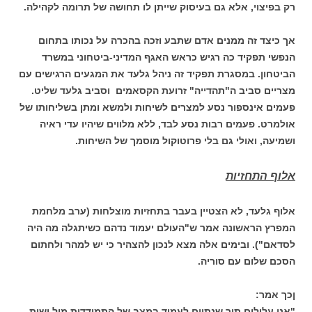
רק בפיצוי, אלא גם בעיסוק שייתן לו תחושה של תרומה לקהילה.
אך כיצד זה ממנים אדם שתבע וזכה בהכרה על נכותו בתחום
הנפשי תפקיד כה רגיש כראש האגף המדיני-ביטחוני במשרד
הביטחון. במסגרת תפקיד זה ניהל גלעד את המגעים הרגישים עם
מצריים סביב ה"תהדייה" זרועת הקסאמים וסביב גלעד שליט.
פעמים אינספור נסע למצרים לשיחות ולמשא ומתן בשליחותו של
אולמרט. פעמים רבות נסע לבד, ללא מלווים שיהיו עדי ראיה
ושמיעה, ואולי גם בלי פרוטוקול מוסמך של השיחות.
אלוף התחזיות
אלוף גלעד, לא הצטיין בעבר בתחזיות מוצלחות (ערב מלחמת
המפרץ הראשונה אמר ש"העולם יעמוד נדהם כשיתגלה מה היה
לסדאם"). ובימים אלה מצא לנכון להצהיר כי יש למהר ולחתום
הסכם שלום עם סוריה.
ןכך אמר:
"אנו עלולים תוך שנתיים לעמוד במצב של התמודדות מול ישות