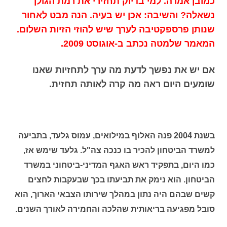
כמובן אמרה. למי בדיוק תחזירי את רמת הגולן
נשאלה? והשיבה: אכן יש בעיה. הנה מבט לאחור
שנותן פרספקטיבה לערך שיש להוזי הזיות השלום.
המאמר שלמטה נכתב ב-אוגוסט 2009.
אם יש את נפשך לדעת מה ערך לתחזיות שאנו
שומעים היום ראה מה קרה לאותה תחזית.
בשנת 2004 פנה האלוף במילואים, עמוס גלעד, בתביעה
למשרד הביטחון להכיר בו כנכה צה"ל. גלעד שימש אז,
כמו היום, בתפקיד ראש האגף המדיני-ביטחוני במשרד
הביטחון. הוא נימק את תביעתו בכך שבעקבות לחצים
קשים שבהם היה נתון במהלך שירותו הצבאי הארוך, הוא
סובל מפגיעה בריאותית שהלכה והחמירה לאורך השנים.