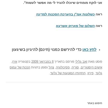
אני לוקח מומחים שיוכלו להגיד לי מה אפשר לעשות".
ראה
כשלונות אמ"ן בהערכת הסכנות למדינה
ראה
השלום של פארוק אשרעא
לחץ כאן
כדי להירשם כ
מנוי (חינם) להיגיון בשיגעון
פוסט
מאת
זאב גלילי
פורסם בתאריך
8 בפברואר 2009
בקטגוריה
אירן
,
אישים היסטוריים
,
סוריה
,
פסיכולוגיה
,
צהל
וסומן בתגיות
הנכות של עמוס
גלעד
,
פירוז
,
תחזיותיו המוטעות של גלעד
.
חיפוש באתר