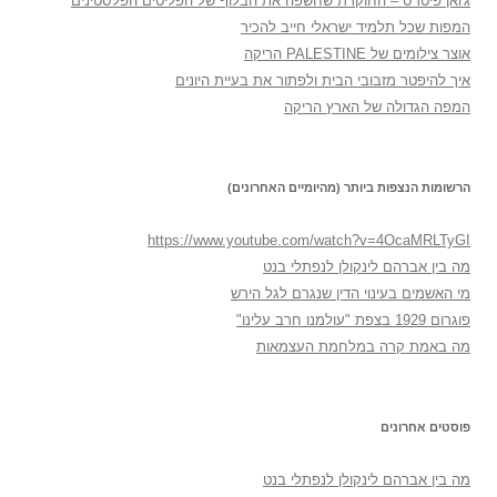
ג'ואן פיטרס – החוקרת שחשפה את הבלוף של הפליטים הפלסטינים
המפות שכל תלמיד ישראלי חייב להכיר
אוצר צילומים של PALESTINE הריקה
איך להיפטר מזבובי הבית ולפתור את בעיית היונים
המפה הגדולה של הארץ הריקה
הרשומות הנצפות ביותר (מהיומיים האחרונים)
https://www.youtube.com/watch?v=4OcaMRLTyGI
מה בין אברהם לינקולן לנפתלי בנט
מי האשמים בעינוי הדין שנגרם לגל הירש
פוגרום 1929 בצפת "עולמנו חרב עלינו"
מה באמת קרה במלחמת העצמאות
פוסטים אחרונים
מה בין אברהם לינקולן לנפתלי בנט