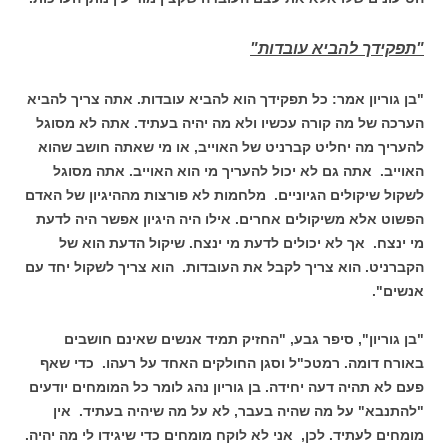
"תפקידך להביא עובדות"
"בן גוריון אמר: כל תפקידך הוא להביא עובדות. אתה צריך להביא
הערכה של מה קורה עכשיו ולא מה יהיה בעתיד. אתה לא מסוגל
להעריך מה יחליט קברניט של האוייב, או מי שאתה חושב שהוא
האוייב. אתה גם לא יכול להעריך מי הוא האוייב. אתה מסוגל
לשקול שיקולים הגיוניים. מלחמות לא פורצות מההיגיון של האדם
הפשוט אלא משיקולים אחרים. אילו היה היגיון אפשר היה לדעת
מי ינצח. אך לא יכולים לדעת מי ינצח. שיקול הדעת הוא של
הקברניט. הוא צריך לקבל את העובדות. הוא צריך לשקול יחד עם
אנשים".
"בן גוריון", סיפר גבע, "החזיק תמיד אנשים שאינם חושבים
באורח דומה. רמטכ"ל וסגן החולקים האחד על רעהו. כדי שאף
פעם לא תהיה דעה יחידה. בן גוריון נהג לומר כל המומחים יודעים
"להתנבא" על מה שהיה בעבר, לא על מה שיהיה בעתיד. אין
מומחים לעתיד. לכן, אני לא לוקח מומחים כדי שיגידו לי מה יהיה.