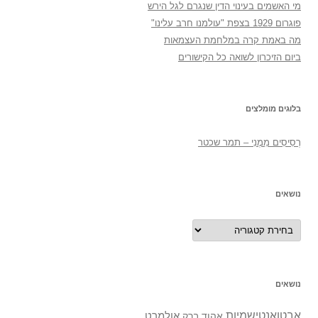
מי האשמים בעינוי הדין שנגרם לגל הירש
פוגרום 1929 בצפת "עולמנו חרב עלינו"
מה באמת קרה במלחמת העצמאות
ביום הזיכרון לשואה כל הקישורים
בלוגים מומלצים
רְסִיסִים מִמֶנִי – תמר שכטר
נושאים
נושאים
נושאים
אבטואנטישמיות
אולמרט
אהוד ברק