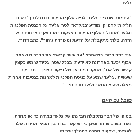
גלעד.
"התמונה שמצייר גלעד, לפיה אלוף הפיקוד נכנס לו כך 'באחד
הלילות' לחפ"ק ומודיע 'באקראי' לסרן גלעד על הכנסת הפלנגות
וגלעד 'מתרה' באלוף הפיקוד בצעקות רמות ואף בצרחות היא
הזויה, בלתי מתקבלת על הדעת ומעוררת גיחוך", כתב דרורי.
עוד כתב דרורי במאמרו: "עד אשר קראתי את הדברים שאמר
אלוף גלעד באחרונה לא ידעתי בכלל שסרן גלעד שימש כקצין
קישור של אמ"ן מחקר במודיעין של פיקוד הצפון… מבדיקה
שעשיתי, גלעד שמע על כניסת הפלנגות למחנות בנסיבות אחרות
מאלה שהוא מתאר ולא בנוכחותי…"
סובל גם היום
בסופו של דבר נתקבלה תביעתו של גלעד במידה כזו או אחרת.
זאת, משום שחזר וטען כי יש קשר ברור בין תנאי השירות שלו
לפגיעה, שאף הוחמרה במהלך שירותו.