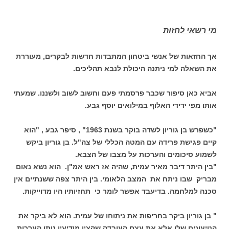
מי רשאי לחזות
אך החזאות של אנשי ביטחון המתבדות חדשות לבקרים, מעוררת
את השאלה למי ניתנה היכולת לנבא תהליכים.
אביא כאן סיפור שכבר פרסמתי פעם וחשוב לשוב ולשננו. שמעתי
אותו מפי ידידי האלוף במילואים יוסף גבע.
"כשפרש בן גוריון לשדה בוקר בשנת 1963" , סיפר גבע , "הוא
קיים פגישת פרידה עם המטה הכללי של צה"ל. בן גוריון ביקש
לשמוע סיכומים והערכות על מצבו של הצבא.
"בין היתר דיבר מאיר עמית, שהיה אז ראש אמ"ן. הוא נשא נאום
מבריק שבו ניתח את המצב הלאומי. בין היתר צפה ששנתיים אין
סכנה למלחמה. בדיעבד אפשר לומר כי תחזיותיו היו מדוייקות.
" בן גוריון ביקר בחריפות את ניתוחו של עמית. הוא לא ביקר את
הטיעונים שלו אלא את עצם העובדה שקצין מודיעין נותן הערכות.