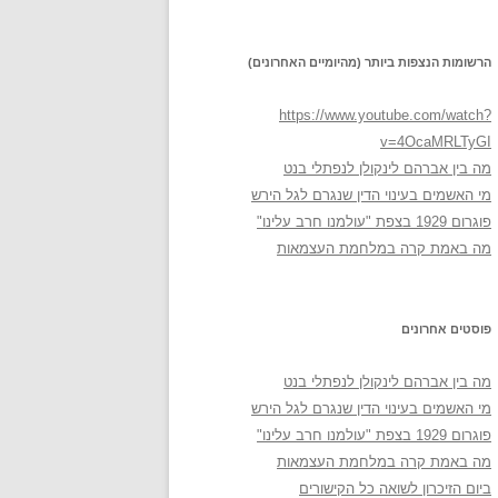
הרשומות הנצפות ביותר (מהיומיים האחרונים)
https://www.youtube.com/watch?
v=4OcaMRLTyGI
מה בין אברהם לינקולן לנפתלי בנט
מי האשמים בעינוי הדין שנגרם לגל הירש
פוגרום 1929 בצפת "עולמנו חרב עלינו"
מה באמת קרה במלחמת העצמאות
פוסטים אחרונים
מה בין אברהם לינקולן לנפתלי בנט
מי האשמים בעינוי הדין שנגרם לגל הירש
פוגרום 1929 בצפת "עולמנו חרב עלינו"
מה באמת קרה במלחמת העצמאות
ביום הזיכרון לשואה כל הקישורים