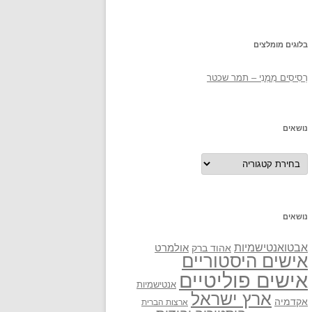
בלוגים מומלצים
רְסִיסִים מִמֶנִי – תמר שכטר
נושאים
נושאים
נושאים
אבטואנטישמיות
אולמרט
אהוד ברק
אישים היסטוריים
אישים פוליטיים
אנטישמיות
ארץ ישראל
אקדמיה
ארצות הברית