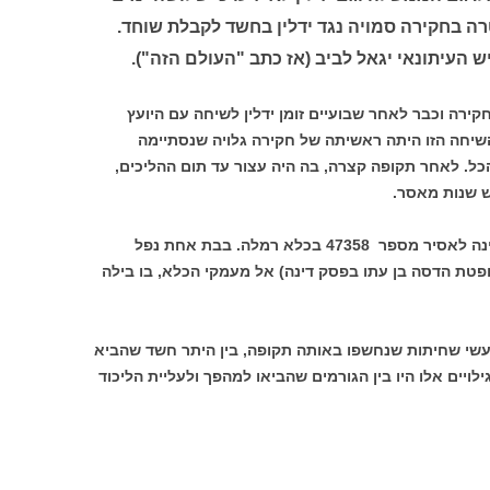
בחקירה סמויה נגד ידלין בחשד לקבלת שוחד.
העיתונאי יגאל לביב (אז כתב "העולם הזה").
רה וכבר לאחר שבועיים זומן ידלין לשיחה עם היועץ
שיחה הזו היתה ראשיתה של חקירה גלויה שנסתיימה
כל. לאחר תקופה קצרה, בה היה עצור עד תום ההליכים,
ש שנות מאסר.
ידלין הפך מאחד האנשים בעלי הכוח במדינה לאסיר מספר 47358 בכלא רמלה. בבת אחת נפל
פטת הדסה בן עתו בפסק דינה) אל מעמקי הכלא, בו בילה
שי שחיתות שנחשפו באותה תקופה, בין היתר חשד שהביא
ויים אלו היו בין הגורמים שהביאו למהפך ולעליית הליכוד