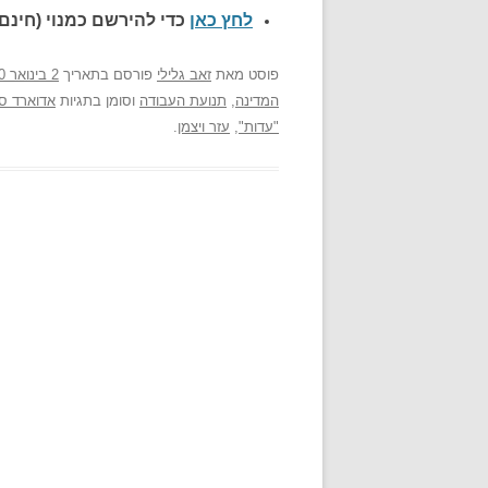
לחץ כאן
כדי להירשם כ
מנוי (חינם)
פוסט
מאת
זאב גלילי
פורסם בתאריך
2 בינואר 2000
המדינה
,
תנועת העבודה
וסומן בתגיות
אדוארד סר
"עדות"
,
עזר ויצמן
.