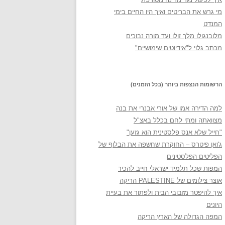
מי גרש את הבריטים ואיך היו החיים בימי
המנדט
מלובנגולו מלך זולו ועד מורה נבוכים
מכתב גלוי ל"אידיוטים שימושיים"
הרשומות הנצפות ביותר (בכל הזמנים)
למה הדירה אמו של אורי אבנרי את בנה
מצוואתה ומתי לחם בכלל באצ"ל
"חייל שלא אנס פלסטינית הוא גזען"
ג'ואן פיטרס – החוקרת שחשפה את הבלוף של
הפליטים הפלסטינים
המפות שכל תלמיד ישראלי חייב להכיר
אוצר צילומים של PALESTINE הריקה
איך להיפטר מזבובי הבית ולפתור את בעיית
היונים
המפה הגדולה של הארץ הריקה