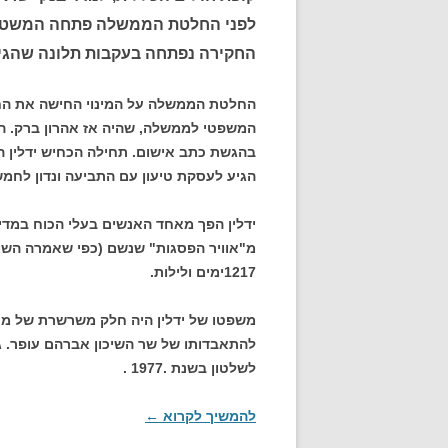
לפני החלטת הממשלה פתחה המשטרה 
החקירה נפתחה בעקבות תלונה שהגיש 
החלטת הממשלה על המינוי החישה את החקי
המשפטי לממשלה, שהיה אז אהרון ברק. ה
בהגשת כתב אישום. תחילה הכחיש ידלין ה
הגיע לעסקת טיעון עם התביעה ונדון לחמ
מ"אוויר הפסגות" שנשם (כפי שאמרה השו
1217ימים ולילות.
משפטו של ידלין היה חלק משרשרת של מע
להתאבדותו של שר השיכון אברהם עופר. גיל
לשלטון בשנת .1977 .
להמשיך לקרוא
←