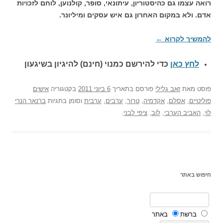
רואה עצמו גם כהיסטוריון, עיתונאי, סופר, קולנוען, לוחם לזכויות
אדם. ולא במקום האחרון גם איש עסקים ומיליונר.
להמשיך לקרוא
←
לחץ כאן
כדי להירשם כ
מנוי (חינם) להיגיון בשיגעון
פוסט
מאת
זאב גלילי
פורסם בתאריך
6 ביוני 2011
בקטגוריה
אישים
פוליטיים
,
אסלם
,
אקדמיה
,
טרור
,
ערבים
,
ערבית
וסומן בתגיות
ברנאר הנרי
לוי
,
האביב הערבי
,
לוב
,
ציפי לבני
.
חיפוש באתר
ברשת
באתר