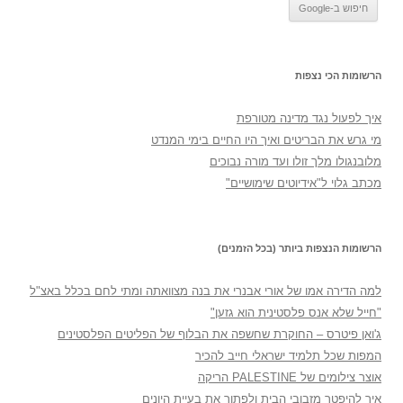
הרשומות הכי נצפות
איך לפעול נגד מדינה מטורפת
מי גרש את הבריטים ואיך היו החיים בימי המנדט
מלובנגולו מלך זולו ועד מורה נבוכים
מכתב גלוי ל"אידיוטים שימושיים"
הרשומות הנצפות ביותר (בכל הזמנים)
למה הדירה אמו של אורי אבנרי את בנה מצוואתה ומתי לחם בכלל באצ"ל
"חייל שלא אנס פלסטינית הוא גזען"
ג'ואן פיטרס – החוקרת שחשפה את הבלוף של הפליטים הפלסטינים
המפות שכל תלמיד ישראלי חייב להכיר
אוצר צילומים של PALESTINE הריקה
איך להיפטר מזבובי הבית ולפתור את בעיית היונים