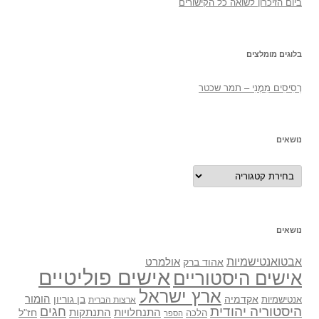
ביום הזיכרון לשואה כל הקישורים
בלוגים מומלצים
רְסִיסִים מִמֶנִי – תמר שכטר
נושאים
נושאים
נושאים
אבטואנטישמיות
אולמרט
אהוד ברק
אישים פוליטיים
אישים היסטוריים
ארץ ישראל
אקדמיה
בן גוריון
הומור
אנטישמיות
ארצות הברית
היסטוריה יהודית
חגים
התנתקות
התנחלויות
חז"ל
הלכה
הספר