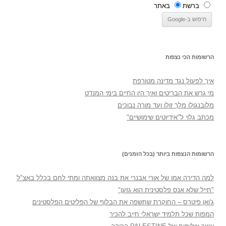
ברשת
באתר
הרשומות הכי נצפות
איך לפעול נגד מדינה מטורפת
מי גרש את הבריטים ואיך היו החיים בימי המנדט
מלובנגולו מלך זולו ועד מורה נבוכים
מכתב גלוי ל"אידיוטים שימושיים"
הרשומות הנצפות ביותר (בכל הזמנים)
למה הדירה אמו של אורי אבנרי את בנה מצוואתה ומתי לחם בכלל באצ"ל
"חייל שלא אנס פלסטינית הוא גזען"
ג'ואן פיטרס – החוקרת שחשפה את הבלוף של הפליטים הפלסטינים
המפות שכל תלמיד ישראלי חייב להכיר