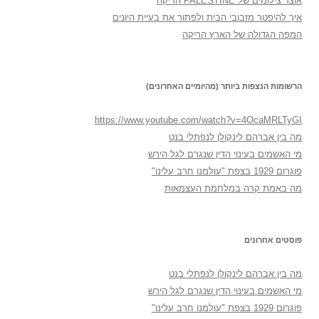
אוצר צילומים של PALESTINE הריקה
איך להיפטר מזבובי הבית ולפתור את בעיית היונים
המפה הגדולה של הארץ הריקה
הרשומות הנצפות ביותר (מהיומיים האחרונים)
https://www.youtube.com/watch?v=4OcaMRLTyGI
מה בין אברהם לינקולן לנפתלי בנט
מי האשמים בעינוי הדין שנגרם לגל הירש
פוגרום 1929 בצפת "עולמנו חרב עלינו"
מה באמת קרה במלחמת העצמאות
פוסטים אחרונים
מה בין אברהם לינקולן לנפתלי בנט
מי האשמים בעינוי הדין שנגרם לגל הירש
פוגרום 1929 בצפת "עולמנו חרב עלינו"