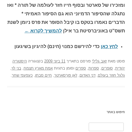
ומזכירו של סארטר ובסוף חייו חזר לעולמה של תורה * ואז
נתגלה שהסיפור הדמיוני הוא גם הסיפור האמיתי *
הדברים נאמרו בטקס בו קיבל הסופר את פרס ניומן לשנת
תשס"ט באוניברסיטת בר אילן
להמשיך לקרוא
←
לחץ כאן
כדי להירשם כ
מנוי (חינם) להיגיון בשיגעון
פוסט
מאת
זאב גלילי
פורסם בתאריך
11 ביוני 2009
בקטגוריה
היסטוריה
יהודית
,
סופרים
,
ספרות
,
ספרים
וסומן בתגיות
אמת מארץ תצמח
,
בני לוי
,
גלגל חוזר בעולם
,
דני האדום
,
ז'אן פוךסארטר
,
חיים סבתו
,
כעפעפי שחר
.
חיפוש באתר