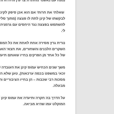
נמנה עם נאשמי מחתרת צריפין והיה הרוח 
שאלתי את חרותי אם הוא אכן סיפק לקינן
לבקשתו של קינן לתת לו פצצה (מתוך סליקי
להשתמש בפצצה נגד היחסים עם גרמניה. 
לי.
נורית גרץ מסירה אחת לאחת את כל המסכו
השקרים הלבנים והשחורים, את חצאי האמ
של כל אחד מן הפרקים בחייו שאותם תיעדה
משך שנים הכחיש עמוס קינן את העובדה 
זכאי במשפט בכמה ערכאות), טען שלא השת
מסכות רבי שכבות – הן בחייו הציבוריים ו
מבעלה.
על הדרך בה חקרה ותיעדה את עמוס קינן א
המוקלט עמו שהיא מביאה.