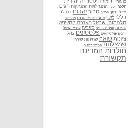
היסטוריה יהודית
בן גוריון
הומור
חגים
התנתקות
התנחלויות
הלכה
הספר
יהדות
טרור
חז"ל
כלכלה
חינוך
חרדים
כללי
לשון
מחשבים ואינטרנט
מחתרות
מלחמות ישראל
מערכת המשפט
ספרים
ספרות
ערביי ישראל
ספרות עברית
פלסטינים
צהל
פוליטיקאים
ערבים
שואה
ציונות
שחיתות
שירה
שמאלנות
תהליך השלום
תולדות המדינה
תקשורת