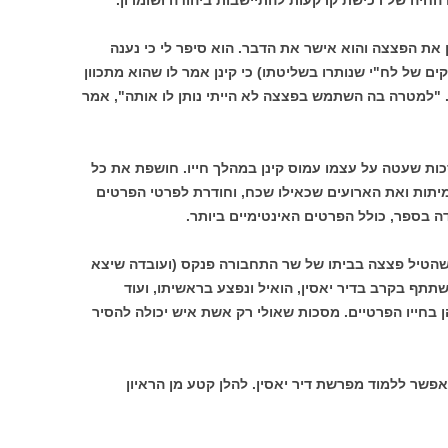
החיה של רכישת קרקעות להתיישבות ביהודה ושומרון.
 את הפצצה והוא אישר את הדבר. הוא סיפר לי כי נענה
ם של לח"י שנותרו בשליטתו) כי קינן אמר לו שהוא מתכוון
"למטרה בה השתמש בפצצה לא הייתי נותן לו אותה", אמר
ת שעטה על עצמו עמוס קינן במהלך חייו. חושפת את כל
יתות ואת הארועים שכאילו שכח, וחודרת לפרטי הפרטים
 בספר, כולל הפרטים האינטימיים ביותר.
שהטיל פצצה בביתו של שר התחבורה פנקס (ועובדה שיצא
תף בקרב בדיר יאסין, הואיל ונפצע בראשיתו, ועוד
הן בחייו הפרטיים. מסכות שאולי רק אשת איש יכולה להסיר
פשר ללמוד מפרשת דיר יאסין. להלן קטע מן הראיון