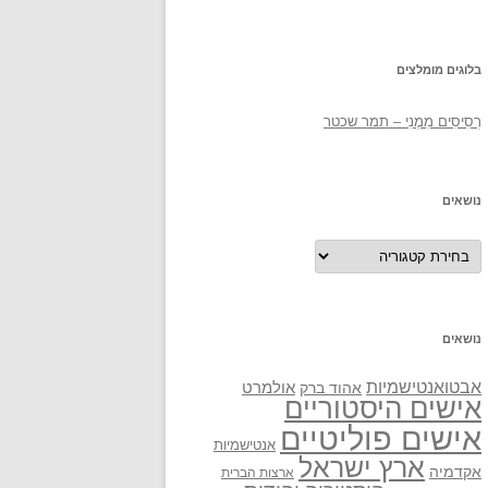
בלוגים מומלצים
רְסִיסִים מִמֶנִי – תמר שכטר
נושאים
נושאים
נושאים
אבטואנטישמיות
אולמרט
אהוד ברק
אישים היסטוריים
אישים פוליטיים
אנטישמיות
ארץ ישראל
אקדמיה
ארצות הברית