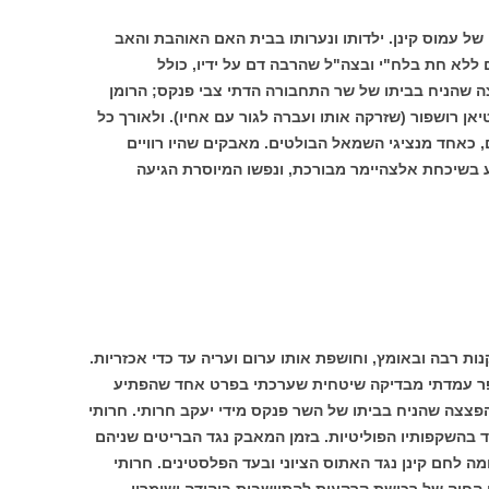
ל עמוס קינן. ילדותו ונערותו בבית האם האוהבת והאב
ללא חת בלח"י ובצה"ל שהרבה דם על ידיו, כולל
 שהניח בביתו של שר התחבורה הדתי צבי פנקס; הרומן
 רושפור (שזרקה אותו ועברה לגור עם אחיו). ולאורך כל
כאחד מנציגי השמאל הבולטים. מאבקים שהיו רוויים
 בשיכחת אלצהיימר מבורכת, ונפשו המיוסרת הגיעה
ות רבה ובאומץ, וחושפת אותו ערום ועריה עד כדי אכזריות.
פר עמדתי מבדיקה שיטחית שערכתי בפרט אחד שהפתיע
הפצצה שהניח בביתו של השר פנקס מידי יעקב חרותי. חרותי
אד בהשקפותיו הפוליטיות. בזמן המאבק נגד הבריטים שניהם
 לחם קינן נגד האתוס הציוני ובעד הפלסטינים. חרותי