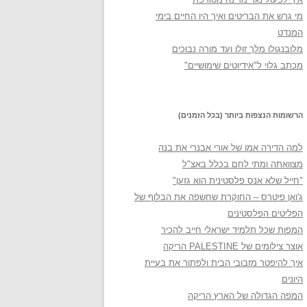
מי גרש את הבריטים ואיך היו החיים בימי
המנדט
מלובנגולו מלך זולו ועד מורה נבוכים
מכתב גלוי ל"אידיוטים שימושיים"
הרשומות הנצפות ביותר (בכל הזמנים)
למה הדירה אמו של אורי אבנרי את בנה
מצוואתה ומתי לחם בכלל באצ"ל
"חייל שלא אנס פלסטינית הוא גזען"
ג'ואן פיטרס – החוקרת שחשפה את הבלוף של
הפליטים הפלסטינים
המפות שכל תלמיד ישראלי חייב להכיר
אוצר צילומים של PALESTINE הריקה
איך להיפטר מזבובי הבית ולפתור את בעיית
היונים
המפה הגדולה של הארץ הריקה