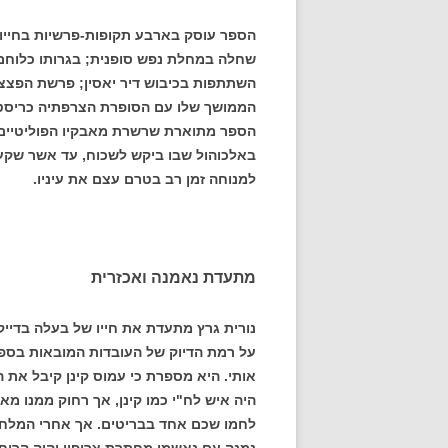
הספר עוסק בארבע תקופות-פרשיות בחייו ש
שחלה במחלת נפש סופנית; בגרותו כלוחם 
השתתפות בכיבוש דיר יאסין; פרשת הפצצה
הממושך שלו עם הסופרת הצרפתיה כריסטיאן
הספר מתוארת שרשרת מאבקיו הפוליטיים, 
באלכוהול שבו ביקש לשכוח, עד אשר שקע
למנוחה זמן רב בטרם עצם את עיניו.
מתעדת נאמנה ואכזרית
נורית גרץ מתעדת את חייו של בעלה בדייקנ
על רמת הדיוק של העובדות המובאות בס
אותי. היא מספרת כי עמוס קינן קיבל את 
היה איש לח"י כמו קינן, אך רחוק ממנו מ
לחמו שכם אחד בבריטים. אך אחרי המלחמה