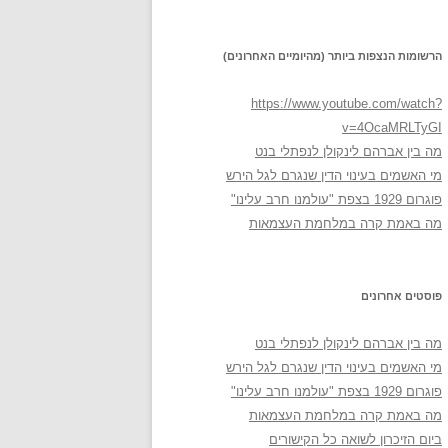
הרשומות הנצפות ביותר (מהיומיים האחרונים)
https://www.youtube.com/watch?
v=4OcaMRLTyGI
מה בין אברהם לינקולן לנפתלי בנט
מי האשמים בעינוי הדין שנגרם לגל הירש
פוגרום 1929 בצפת "עולמנו חרב עלינו"
מה באמת קרה במלחמת העצמאות
פוסטים אחרונים
מה בין אברהם לינקולן לנפתלי בנט
מי האשמים בעינוי הדין שנגרם לגל הירש
פוגרום 1929 בצפת "עולמנו חרב עלינו"
מה באמת קרה במלחמת העצמאות
ביום הזיכרון לשואה כל הקישורים