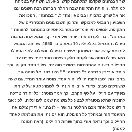
של הצנחנים שקדמו למלחמת קדש. ב-1956 השתתף בצניחה
למיתלה. זו היתה התקופה שבה החלה חברותו רבת השנים עם
אריאל שרון. כתבותיו בביטאון צה" ל, " במחנה" , הפכו את
השבועון הצבאי למבוקש יותר מן השבועונים המסחריים של
התקופה. אנשים היו עומדים בתור בקיוסקים בהמתנה להופעת "
במחנה" , כדי לקרוא את דיווחיו של אורי דן. דוגמא אחת מרבות –
פעולת התגמול בקלקיליה 10 באוקטובר 1956, שהיתה המבוא
למבצע קדש. אורי משתתף אישית בפעולה ומצלם. לפני הפעולה
מאפשר לו מוטה גור לקחת חלק בשיחת מוטיבציה שקיים עם
החיילים בשטח ההתכנסות במושב נווה ימין שליד פתח תקווה. וכך
כותב אורי דן בכתבה ב" במחנה: " " הצטרפנו אל מוטה גור.
בחצי גורן ישבו לפניו חייליו. הוא עמד. מוטה עומד תמיד, גם שעה
ששורקים סביבו כדורי אויב. הוא נתן לי לשמוע קטע של שיחת
מפקד עם חייליו על סף הקרב. וכך אמר מוטה: "כל יחידה צריכה
להוכיח שהיא מסוגלת לבצע כל משימה שמטילים עליה. ולכן: אני
דורש מכל אחד מכם החלטה נחושה – לנצח." אורי דן צילם את
המעמד הזה ובמהלך כל הפעולה. הוא גם נתן את מצלמתו לאחד
החיילים וכך נראה אורי בתוך שורות החיילים. (ראה תמונה
למטה).