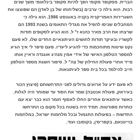
הברית. מסקופר מקומי הפך להיות סקופר בינלאומי משך שנים
רבות. הוא גילה כי ערבים (בשליחותו של בן לאדן) הם שפוצצו את
השגרירות האמריקנית בקניה באוגוסט 1986. הוא גילה כי
המחבלים שניסו להפיל את מגדלי התאומים בשנת 1993 הם
שרצחו את הרב מאיר כהנא ז" ל. הוא הגיע לסקופים תודות
לקשריו ובעיקר תודות לחושים העיתונאיים החדים שלו. לא פעם
נקט שיטות מתוחכמות כדי להגיע ליעדיו. פעם סיפר לי איך הגיע
למספר הטלפון האישי של אידי אמין מנהיג אוגנדה וראיין אותו
מייד אחרי פעולת החילוץ של צה" ל. סיפור השגת מספר הטלפון
חייב להילמד בכל בית ספר לעיתונאות.
לא פעם ידע על ארועים גדולים לפני התרחשותם (פיצוץ הכור
בעיראק, פעולת אנטבה) שמר את הסוד עד שמותר היה לגלות.
כאשר עיתונאים אחרים החלו לאסוף חומר הוא כבר יצא עם
כותרות מפורטות. תמיד היה בשטח בכל מקום בו התרחשו
החדשות – בפעולות התגמול ובכל מלחמות ישראל, במלחמות
בוייטנאם, בקפריסין, בקוסובו ועוד.