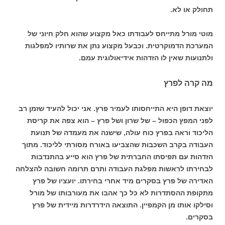
תחולק או לא.
מוטי מורל מתייחס לעבודתו כאל מקצוע שהוא חלק חיוני של
המערכת הדמוקרטית. וכבעל מקצוע נתן את שרותיו למפלגות
ולתנועות שאין לו הזדהות אידיאולוגית עמם.
מה קרה לפרץ
יוצאת דופן היא התייחסותו לעמיר פרץ. אני יכול להעיד שזמן רב
לפני המפץ הכפול – של שרון ושל פרץ – הוא צפה את קריסת
הליכוד וראה בפרץ כוח עולה, שישנה את מעמדה של תנועת
העבודה בקרב השכבות שהצביעו באורח מסורתי לליכוד. מתוך
הזדהות עם תפיסתו החברתית של פרץ הוא סייע בהתנדבות
לבחירתו לראשות מפלגת העבודה ותרם תרומה חשובה להצלחה
האדירה של פרץ בסקרים מיד אחרי בחירתו. יועציו של פרץ
מתקופת ההסתדרות לא כל כך אהבו את מעורבותו של מורל
וסילקו אותו מן הקמפיין. התוצאה הידרדרות מיידית של פרץ
בסקרים.