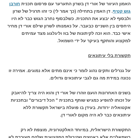
האמון העיוור של אורי דן בשרון התערער עם פרסום תכנית
חורבן
גוש קטיף
. דן האמין בתחילה (כך אמר לי) כי זהו תרגיל של שרון
ולבסוף לא יבצע את התכנית. כשלבסוף נחרב הגוש כבר לא היו
היחסים בין השניים כבעבר. על נאמנותו לשרון שילם אורי דן מחיר
אישי כבד. הוא זכה לקיתונות של בוז וליגלגוג מצד עמיתים
למקצוע והותקף בעיקר על ידי השמאל.
תקשורת בלי עיתונאים
על גנרלים ותקים נהוג לומר כי אינם מתים אלא נמוגים. אמירה זו
נכונה במידת מה גם לגבי עיתונאים גדולים.
בשנים האחרונות הועם זוהרו של אורי דן והוא היה צריך להיאבק
על זכותו להופיע כמגיש שותף בתכנית " הכל דיבורים" ובתכניות
אקטואליה ירודות. בעידן בו פועלת בישראל תקשורת ללא
עיתונאים כבר לא היה מקום לאורי דן.
התקשורת הישראלית, במיוחד האלקטרונית, מוצפת לא רק
בשמאלנים אלא באנשים שהיכולת המקצועית שלהם מעוררת לא