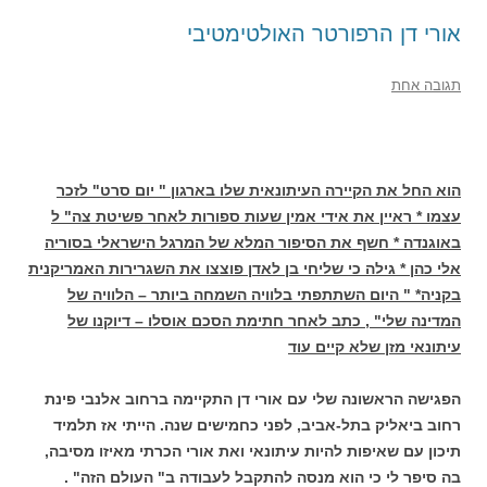
אורי דן הרפורטר האולטימטיבי
תגובה אחת
הוא החל את הקיירה העיתונאית שלו בארגון " יום סרט" לזכר
עצמו * ראיין את אידי אמין שעות ספורות לאחר פשיטת צה" ל
באוגנדה * חשף את הסיפור המלא של המרגל הישראלי בסוריה
אלי כהן * גילה כי שליחי בן לאדן פוצצו את השגרירות האמריקנית
בקניה* " היום השתתפתי בלוויה השמחה ביותר – הלוויה של
המדינה שלי" , כתב לאחר חתימת הסכם אוסלו – דיוקנו של
עיתונאי מזן שלא קיים עוד
הפגישה הראשונה שלי עם אורי דן התקיימה ברחוב אלנבי פינת
רחוב ביאליק בתל-אביב, לפני כחמישים שנה. הייתי אז תלמיד
תיכון עם שאיפות להיות עיתונאי ואת אורי הכרתי מאיזו מסיבה,
בה סיפר לי כי הוא מנסה להתקבל לעבודה ב" העולם הזה" .