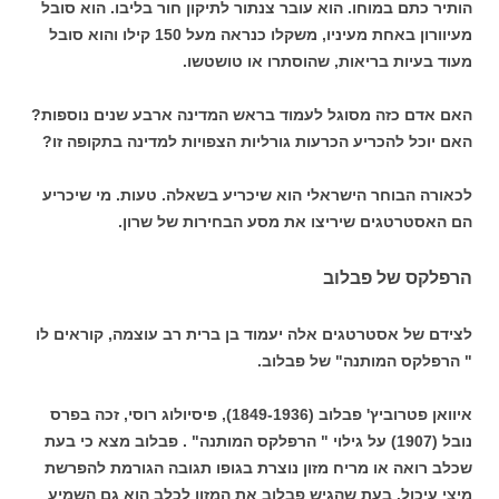
הותיר כתם במוחו. הוא עובר צנתור לתיקון חור בליבו. הוא סובל
מעיוורון באחת מעיניו, משקלו כנראה מעל 150 קילו והוא סובל
מעוד בעיות בריאות, שהוסתרו או טושטשו.
האם אדם כזה מסוגל לעמוד בראש המדינה ארבע שנים נוספות?
האם יוכל להכריע הכרעות גורליות הצפויות למדינה בתקופה זו?
לכאורה הבוחר הישראלי הוא שיכריע בשאלה. טעות. מי שיכריע
הם האסטרטגים שיריצו את מסע הבחירות של שרון.
הרפלקס של פבלוב
לצידם של אסטרטגים אלה יעמוד בן ברית רב עוצמה, קוראים לו
" הרפלקס המותנה" של פבלוב.
איוואן
פטרוביץ' פבלוב (1849-1936), פיסיולוג רוסי, זכה בפרס
נובל (1907) על גילוי " הרפלקס המותנה" . פבלוב מצא כי בעת
שכלב רואה או מריח מזון נוצרת בגופו תגובה הגורמת להפרשת
מיצי עיכול. בעת שהגיש פבלוב את המזון לכלב הוא גם השמיע