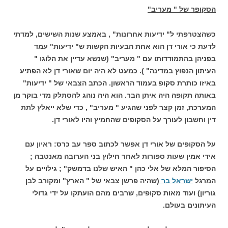
הסקופר של " מעריב"
כשהצטרפתי ל" ידיעות אחרונות" , באמצע שנות השישים, למדתי
לדעת כי אורי דן הוא אחת הבעיות הקשות ש" ידיעות" עמד
בפניהן בהתמודדותו עם " מעריב" (שנשא עדיין את הלוגו "
העיתון הנפוץ במדינה" ). כמעט לא היה יום שאורי דן לא הפתיע
באיזו כותרת סקופ בעמוד הראשון. הכתב הצבאי של " ידיעות"
באותה תקופה היה איתן הבר. הוא היה נוהג להסתלק מדי בוקר מן
המערכת, זמן קצר לפני שהגיע " מעריב" , כדי שלא ייאלץ לתת
דין וחשבון לעורך על הסקופים שהחמיץ והיו לאורי דן.
על הסקופים של אורי דן אפשר לכתוב ספר עב כרס: ראיון עם
אידי אמין שעות ספורות לאחר חילוץ בני הערובה מאנטבה ;
הסיפור המלא של אלי כהן " האיש שלנו בדמשק" ; גילויים על
המרגל
ישראל בר
(שהיה פרשן צבאי של " הארץ" ומקורב לבן
גוריון) ועוד מאות סקופים, שרבים מהם הועתקו על ידי גדולי
העיתונים בעולם.