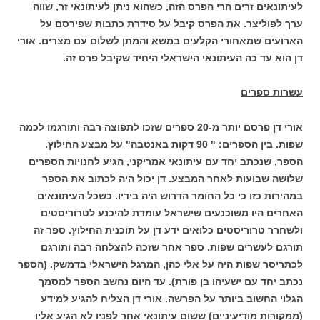
לעיתונאים זרים הרי הפרס הזה, כשהוא ניתן לעיתונאי זר, שווה
ערך לפוליצר. את הפרס קיבל על סידרת כתבות שפירסם על
הארועים שמאחורי הקלעים במשא והמתן לשלום עם מצרים. אורי
דן הוא עד כה העיתונאי הישראלי היחיד שקיבל פרס זה.
עשרות ספרים
אורי דן פרסם יותר מ-20 ספרים שזכו לתפוצה רבה ותורגמו לכמה
שפות. בין הספרים: " 90 דקות באנטבה" על מבצע החילוץ.
הספר, שנכתב יחד עם עיתונאי אמריקני, הגיע לחנויות הספרים
שלושה שבועות לאחר המבצע. דן יכול היה לכתוב את הספר
במהירות כזו כי כל החומר הדרוש היה בידיו. כשכל העיתונאים
האחרים היו משוכנעים שישראל עומדת להיכנע לטרוריסטים
ולשחרר טרוריסטים כלואים ידע דן על תוכנית החילוץ. ספר זה
תורגם לעשרים שפות. ספר אחר שזכה להצלחה רבה ותורגם
לכתריסר שפות היה על אלי כהן, המרגל הישראלי בדמשק. (הספר
נכתב יחד עם ישעיהו בן פורת). עד היום נחשב הספר למסמך
הגלוי החשוב ביותר על הפרשה. אורי דן הצליח להגיע למידע
(ממקורות מודיעיניים) ששום עיתונאי אחר לפניו לא הגיע אליו