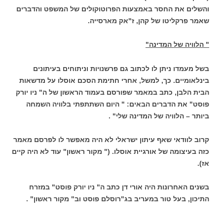
והשלים את החסר באמצעות הפרוטוקולים של המשפט והדברים
שאמר פרקליטו של קהן, ז"אק מארסייה.
" הלוויה של המדינה"
בשל מעמדו ניתן לו לכתוב גם פרשנויות וניתוחים בעיתונים
בינלאומיים. כך, למשל, אחרי חתימת הסכם אוסלו על מדשאות
הבית הלבן, כתב במאמר שפורסם בעמוד הראשון של ה" ניו יורק
פוסט" את הדברים הבאים: " היום השתתפתי בלוויה השמחה
ביותר – הלוויה של המדינה שלי" .
קרוב לוודאי שאף עיתון ישראלי לא היה מאפשר לו לפרסם מאמר
כזה בעיצומה של אורגיית אוסלו. (" מקור ראשון" עוד לא היה קיים
אז).
בשנים האחרונות היה אורי דן כתב ה" ניו יורק פוסט" במזרח
התיכון, בעל טור במעריב בג"רוסלם פוסט וב" מקור ראשון" .