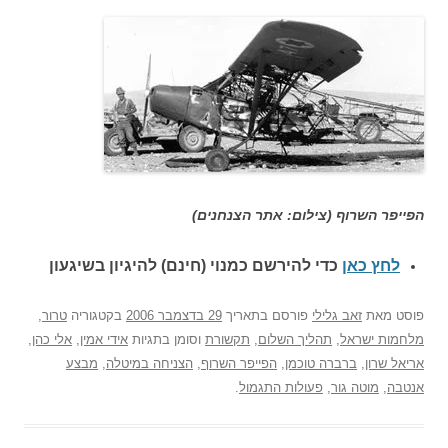
הפייפר השרוף (צילום: אתר הצנחנים)
לחץ כאן
כדי להירשם כ
מנוי (חינם) להיגיון בשיגעון
פוסט
מאת
זאב גלילי
פורסם בתאריך
29 בדצמבר 2006
בקטגוריה
טרור
,
מלחמות ישראל
,
תהליך השלום
,
תקשורת
וסומן בתגיות
אידי אמין
,
אלי כהן
,
אריאל שרון
,
ברברה טוכמן
,
הפייפר השרוף
,
הצניחה במיטלה
,
מבצע
אנטבה
,
מוטה גור
,
פעולות התגמול
.