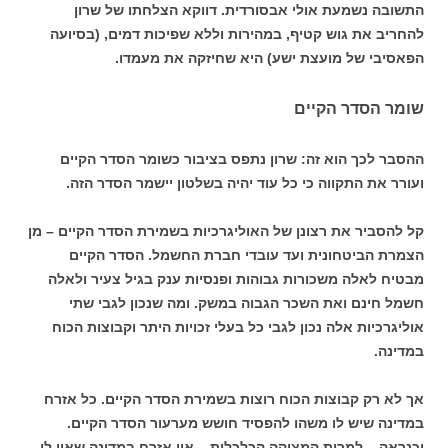
התשובה נשמעת אולי אבסורדית. דווקא הצלחתו של שרון
להחריב את גוש קטיף, במהירות וללא שפיכות דמים, (בסיועה
הפאסיבי של מועצת ישע) היא שחיזקה את מעמדו.
שומר הסדר הקיים
ההסבר לכך הוא זה: שרון נתפס בציבור כשומר הסדר הקיים
ועורר את התקווה כי כל עוד יהיה בשלטון יישמר הסדר הזה.
קל להסביר את רצונן של האוליגרכיות בשמירת הסדר הקיים – מן
הצמרת הביטחונית ועד עובדי חברת החשמל. הסדר הקיים
מבטיח לאלה משכורות גבוהות ופנסיות ענק בגיל צעיר ולאלה
חשמל חינם ואת השכר הגבוה במשק. ומה שנכון לגבי שתי
אוליגרכיות אלה נכון לגבי כל בעלי זכויות היתר וקבוצות הכוח
במדינה.
אך לא רק קבוצות הכוח רוצות בשמירת הסדר הקיים. כל אזרח
במדינה שיש לו משהו להפסיד חושש מערעור הסדר הקיים.
וכנראה – למרות המצוקה הכלכלית – אין אזרח במדינה שאין לו