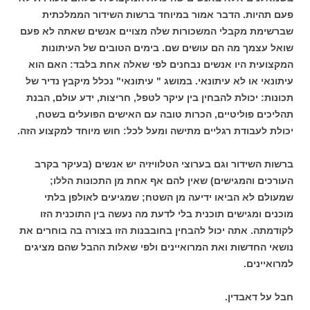
פעם תהיות. הדבר אמור במיוחד ברשות השידור הממלכתית
שברשימת מקבלי המשכורות שלה מצויים אנשים שאתה לא פעם
שואל עצמך מה הם עושים שם. בימים הטובים של העיתונות
המקצועית היו אנשים נבחנים לפי שאלה אחת בלבד: האם הוא
עיתונאי או לא עיתונאי. במושג " עיתונאי" נכלל מיקבץ נדיר של
תכונות: יכולת להבחין בין עיקר לטפל, חריצות, ידע עולם, הבנת
תהליכים פוליטיים, הכרות טובה עם האישים הפועלים בשטח,
יכולת לעבודת רגליים מתישה ומעל לכל: חוש מיוחד למקצוע הזה.
ברשות השידור וגם בערוצי הטלוויזיה יש אנשים (בעיקר בקרב
העורכים והמגישים) שאין להם אף אחת מן התכונות הללו;
שמעולם לא הביאו ידיעה מן השטח; שמגיעים לאולפן בלתי
מוכנים ומגישים תוכנית בלי לדעת מה נעשה בין התוכנית הזו
לקודמתה. אתה יכול להבחין בחובבנות הזו בצורה בה בוחרים את
נושאי החדשות ואת המרואיינים ולפי שאלות ההבל שהם מציגים
למרואיינים.
חבל על דאבדין.