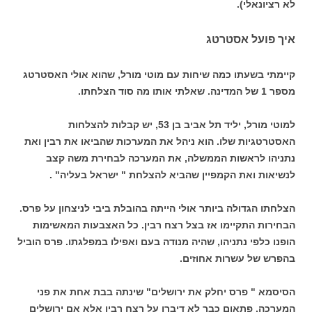
לא רציונאלי).
איך פועל אסטרטג
קיימתי בשעתו כמה שיחות עם מוטי מורל, שהוא אולי האסטרטג
מספר 1 של המדינה. שאלתי אותו מה סוד הצלחתו.
למוטי מורל, יליד תל אביב בן 53, יש קבלות להצלחות
האסטרטגיות שלו. הוא ניהל את המערכות שהביאו את רבין ואת
נתניהו לראשות הממשלה, את המערכה לבחירת משה קצב
לנשיאות ואת הקמפיין שהביא להצלחת " ישראל בעליה" .
הצלחתו הגדולה ביותר אולי הייתה בהובלת ביבי לניצחון על פרס.
הבחירות התקיימו אז בצל רצח רבין. כל האצבעות המאשימות
הופנו כלפי נתניהו, שהיה מנודה בעם ואפילו במפלגתו. פרס הוביל
בהפרש של עשרות אחוזים.
הסיסמא " פרס יחלק את ירושלים" שינתה בבת אחת את פני
המערכה. פתאום כבר לא דיברו על רצח רבין אלא אם ירושלים