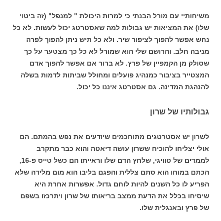
משיחותיי עם מורל הבנתי כי למרות היכולת " למנפל" (זה ביטוי
שלו) את המציאות יש גבולות למה שאסטרטג יכול לעשות. לא כל
נחש אפשר להפוך לציפור שיר. ולא כל תיש ניתן להפוך לפרה
מניבה חלב. והרושם שלי הוא שמורל לא כל כך מצטער על כך
שסולק מן הקמפיין של פרץ. לא ברור אם אפשר להפוך אדם
המצטייר בציבור כמנהיג פועלים ומחולל שביתות לדמות בשלה
להנהגת המדינה. גם אסטרטג איננו כל יכול.
גבולותיו של שרון
לשרון יש אסטרטגים מתוחכמים שיודעים את נפש בהמתם. הם
אולי יצליחו להוכיח ששרון עושה דיאטה והוא כבר מתקרב
לממדים של טוויגי, שלחץ הדם שלו וראייתו הם כשל טייס פ-16,
הכתם במוחו הוא סתם צללית והפגם בליבו הוא מום מלידה שלא
הפריע לו כל השנים להיות לוחם גדול. אפשרות אחרת היא
שיסיחו בכלל את הדעת ממצב בריאותו של שרון ויתרכזו בשפם
של פרץ ובאנגלית שלו.