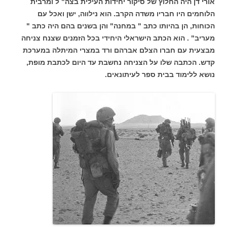
אורי דן היה החלוץ של סיקור יחידות העילית בצה" ל ומרבית
הלוחמים היו חבריו משדה הקרב. הוא נילווה, ישן ואכל עם
הכוחות, הן בהיותו כתב " במחנה" והן בשנים בהם היה כתב "
מעריב" . הוא הכתב הישראלי היחידי בכל הזמנים שצנח צניחה
מבצעית עם חברו הצלם אברהם ורד במצרי המיתלה במערכת
קדש. הכתבה שלו על הצניחה נחשבת עד היום לכתבת מופת,
נושא ללימוד בבית ספר לעיתונאים.