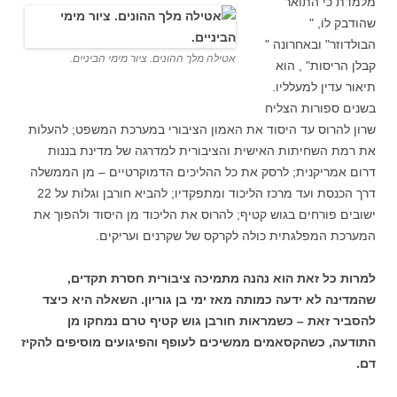
מלמדת כי התואר
שהודבק לו, "
הבולדוזר" ובאחרונה "
אטילה מלך ההונים. ציור מימי הביניים.
קבלן הריסות" , הוא
תיאור עדין למעלליו.
בשנים ספורות הצליח
שרון להרוס עד היסוד את האמון הציבורי במערכת המשפט; להעלות
את רמת השחיתות האישית והציבורית למדרגה של מדינת בננות
דרום אמריקנית; לרסק את כל ההליכים הדמוקרטיים – מן הממשלה
דרך הכנסת ועד מרכז הליכוד ומתפקדיו; להביא חורבן וגלות על 22
ישובים פורחים בגוש קטיף; להרוס את הליכוד מן היסוד ולהפוך את
המערכת המפלגתית כולה לקרקס של שקרנים ועריקים.
למרות כל זאת הוא נהנה מתמיכה ציבורית חסרת תקדים,
שהמדינה לא ידעה כמותה מאז ימי בן גוריון. השאלה היא כיצד
להסביר זאת – כשמראות חורבן גוש קטיף טרם נמחקו מן
התודעה, כשהקסאמים ממשיכים לעופף והפיגועים מוסיפים להקיז
דם.