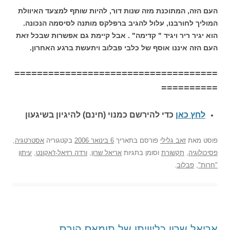
העם הזה, המתוכנת מזה שנות דור, להיות שותף למצעד האיוולת
המוליך לחורבנו, עלול להגיב ברפלקס מותנה לסיסמה הנכונה.
הוא יגיר ריר ויגיד " קדימה" . אבל קיימת גם אפשרות שבכל זאת
העם הזה איננו אוסף של כלבי פבלוב ויתעשת ברגע האחרון.
====================================
==========
לחץ כאן
כדי להירשם כ
מנוי (חינם) להיגיון בשיגעון
פוסט
מאת
זאב גלילי
פורסם בתאריך
6 בינואר 2006
בקטגוריה
אסטרטגיה
,
פסיכולוגיה
,
תקשורת
וסומן בתגיות
אריאל שרון
,
ורדה רזיאל-ז'אקונט
,
עיתון
"חרות"
,
פבלוב
.
אריאל שרון כליוויתן של תומאס הובס