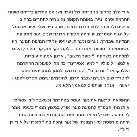
אורי הלך ברחוב בחברתה של נערה ושניהם החזיקו בידיהם קופות
התרמה וסרטי נייר. באותה תקופה נהוג היה להתרים ברחוב
אנשים ולהצמיד לדש בגדם בסיכה, סרט נייר ועליו ציור או סמל
של הגוף המתרים. זו היתה מסורת ארוכת שנים, עוד מתקופת
המדינה שבדרך. נערים ונערות, שגויסו על ידי תנועות הנוער, היו
משוטטים ברחובות ומתרימים – לקרן הקיימת, קרן תל חי, הליגה
למלחמה בשחפת, " כופר הישוב" , ארגון אמהות עובדות,
אילנשי" ל פוליו, " למען אסירינו" וכדומה. לפעולות ההתרמה
הללו קראו " יום סרט" . הסרט נועד לסמן למתרימים שלא
להטריד שוב אנשים שכבר תרמו. לתורמים שימש הסרט להפגין
גאווה – אנחנו שותפים למאמץ הלאומי.
התפלאתי לראות את אורי עוסק בהתרמה וכשעצר לידי שאלתי
אותו מתי הצטרף לתנועת נוער. אורי, בניצוץ ממזרי בעיניו, אמר
לי: תראה בשביל מי אנו מתרימים. התבוננתי בסרט ונדהמתי.
היתה מודפסת עליו תמונתו של אורי והכתובת " לזכרו של אורי דן
ז" ל" .