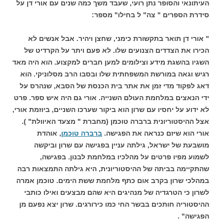
העיתונאי והסופר נתן רועי, שעבד משך כמה שנים עם אורי דן על
סידרת הספרים " צה" ל בחילו" מספר:
" אורי דן תואר בתקשורת כימני, שחצן ויהיר. אבל אנשים לא
הכירו את הצדדים הצנועים שלו. לא פעם ויתר על הקרדיט של
השגיו בהשגת מידע וצילומים למען חברים למקצוע. הוא היה מאד
רגיש וגאה במורשת המשפחתית שלו ובסבו הרב מסלוניקי. הוא
דאג לפקוד מדי זמן את אתר בית הכנסת של הסבא, שנהרס על
ידי הנאצים במלחמת העולם השנייה. אורי גם היה איש ספר. פרט
לא ידוע על יחסיו עם שרון הוא ביקור שערכו השניים, ביוזמת אורי,
אצל ההיסטוריונית ברברה טוכמן (מחברת " מצעד האיוולת" ).
אורי הוא שיזם כנראה את הפגישה.
ברברה טוכמן
, אוהדת
מושבעת של ישראל, גילתה עניין בפגישה עם שרון וביקשה
לשמוע מפיו פרטים על מהלכיו במלחמת לבנון. בפגישה,
שהתקיימה בביתה של ההיסטוריונית, היא גילתה התמצאות רבה
במהלכי שרון בקרב אום כתף מלחמת ששת הימים. טוכמן אמרה
לשרון כי הטרגדיה של מנהיגים היא שהם מבצעים ואילו כותבי
ההיסטוריה חותכים בבשר החי כמו כירורגים. שרון יצא נפעם מן
הפגישה" .