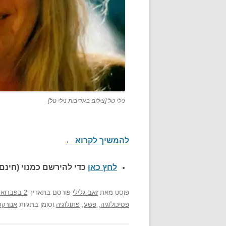
נילי טל [צילום באדיבות נילי טל]
להמשיך לקרוא
←
לחץ כאן
כדי להירשם כ
מנוי (חינם)
פוסט
מאת
זאב גלילי
פורסם בתאריך
2 בפברואר 2013
פסיכולוגיה
,
פשע
,
פתולוגיה
וסומן בתגיות
אנורקס