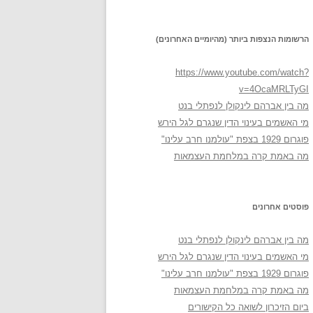
הרשומות הנצפות ביותר (מהיומיים האחרונים)
https://www.youtube.com/watch?
v=4OcaMRLTyGI
מה בין אברהם לינקולן לנפתלי בנט
מי האשמים בעינוי הדין שנגרם לגל הירש
פוגרום 1929 בצפת "עולמנו חרב עלינו"
מה באמת קרה במלחמת העצמאות
פוסטים אחרונים
מה בין אברהם לינקולן לנפתלי בנט
מי האשמים בעינוי הדין שנגרם לגל הירש
פוגרום 1929 בצפת "עולמנו חרב עלינו"
מה באמת קרה במלחמת העצמאות
ביום הזיכרון לשואה כל הקישורים