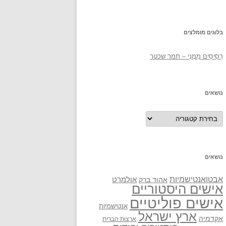
בלוגים מומלצים
רְסִיסִים מִמֶנִי – תמר שכטר
נושאים
נושאים
נושאים
אבטואנטישמיות
אולמרט
אהוד ברק
אישים היסטוריים
אישים פוליטיים
אנטישמיות
ארץ ישראל
אקדמיה
ארצות הברית