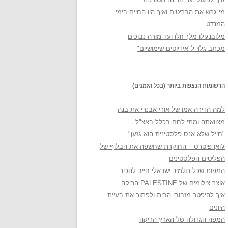
מי גרש את הבריטים ואיך היו החיים בימי
המנדט
מלובנגולו מלך זולו ועד מורה נבוכים
מכתב גלוי ל"אידיוטים שימושיים"
הרשומות הנצפות ביותר (בכל הזמנים)
למה הדירה אמו של אורי אבנרי את בנה
מצוואתה ומתי לחם בכלל באצ"ל
"חייל שלא אנס פלסטינית הוא גזען"
ג'ואן פיטרס – החוקרת שחשפה את הבלוף של
הפליטים הפלסטינים
המפות שכל תלמיד ישראלי חייב להכיר
אוצר צילומים של PALESTINE הריקה
איך להיפטר מזבובי הבית ולפתור את בעיית
היונים
המפה הגדולה של הארץ הריקה