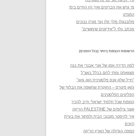
מי גרש את הבריטים ואיך היו החיים בימי
המנדט
מלובנגולו מלך זולו ועד מורה נבוכים
מכתב גלוי ל"אידיוטים שימושיים"
הרשומות הנצפות ביותר (בכל הזמנים)
למה הדירה אמו של אורי אבנרי את בנה
מצוואתה ומתי לחם בכלל באצ"ל
"חייל שלא אנס פלסטינית הוא גזען"
ג'ואן פיטרס – החוקרת שחשפה את הבלוף של
הפליטים הפלסטינים
המפות שכל תלמיד ישראלי חייב להכיר
אוצר צילומים של PALESTINE הריקה
איך להיפטר מזבובי הבית ולפתור את בעיית
היונים
המפה הגדולה של הארץ הריקה