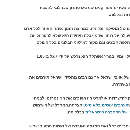
ת 2005 על ידי שלושה צעירים אמריקנים שמצאו פתרון טכנולוגי להעביר
ות ובקלות.
פים של מוסיקה וכדומה. במרוצת הזמן נפתח האתר לכל אדם
ולה על רוחו. שהמיגבלה היחידה היא שלא להפר זכויות
פת קבצים וגם מקור למיליוני הבלוגים בכל העולם.
כרגיל בתחום זה הפך האתר למכרה זהב של יוזמיו ובמרץ אשתקד הוא נרכש על ידי גוגל ב-1.65
ל אויבי ישראל אך גם רבים מחסידי ישראל תורמים את
 בשמירה.
 להישרדות אולמרט היו הופכים את האינטרנט לבמה
הערבים עושים בלא מעט
הצלחה.המחדל של השימוש
 של ההסברה הישראלית
בכללותה.
תומכי ישראל ואת המגמה הגוברת של רגשות התעוב שחש