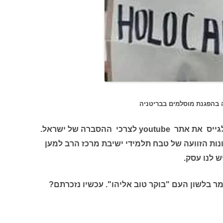
 בהפגנת מוסלמים בבריטניה
קראתי בעיתון שמשרד החוץ החליט לגייס את אתר youtube לצרכי ההסברה של ישראל.
נות הזוועה של טבח תלמידי ישיבת מרכז הרב למען
ש לנו עסק.
ר בלשון העם "בוקר טוב אליהו". עכשיו נזכרתם?