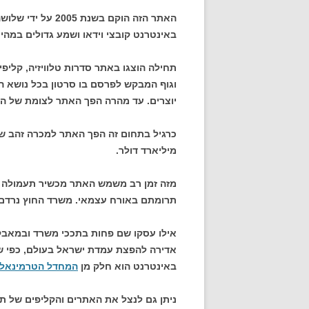
האתר הזה הוקם בשנ
באינטרנט קובצי וידאו ושמע גדולים במהיר
תחילה הוצגו באתר סדרות טלוויזיה, קלי
וגוף המבקש לפרסם בו סרטון בכל נושא הע
יוצרים. עד מהרה הפך האתר לצומת של החל
מיליארד דולר.
מזה זמן רב משמש האתר מכשיר תעמולה ש
תרומתם באורח עצמאי. משרד החוץ נרדם
אילו עסקו שם פחות בתככי משרד ובמאבק
אדירה להפצת עמדת ישראל בעולם, כפי ש
באינטרנט הוא חלק מן
המחדל הטרמינאלי
ניתן גם לנצל את האתרים והקליפים של 