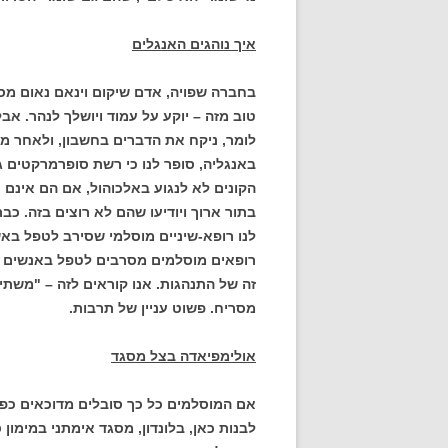
איך נוהגים האנגלים
בחברה שפויה, אדם שיקום וינאם נאום מסו
טוב מזה – יוקע על עמוד ויושלך לנהר. אב
לומר, ניקח את הדברים בחשבון, ולאחר מכ
באנגליה, סופר לנו כי רשת סופרמרקטים
הקונים לא לנגוע באלכוהול, אם הם אינם 
בתור ארוך ויודיעו שהם לא רוצים בזה. כב
לנו רופא-שיניים מוסלמי שסירב לטפל ב
רופאים מוסלמים מסרבים לטפל באנשים מסו
זה של התנהגות. אנו קוראים לזה – "משתיני
מסריח. פשוט עניין של תרבות.
אולימפיאדה בצל מסגד
אם המוסלמים כל כך סובלים מדוכאים כפי 
לבנות כאן, בלונדון, מסגד אימתני במימון