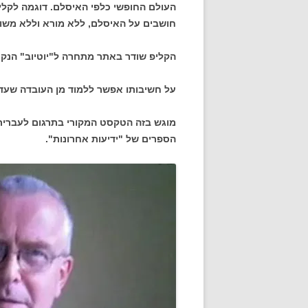
העולם החופשי כלפי האיסלם. דוגמה לקלי
חושבים על האיסלם, ללא מורא וללא משוא
הקליפ שודר באתר מתחרה ל"יוטיוב" הנקרא sub
על חשיבותו אפשר ללמוד מן העובדה שעד לסגירת ט
מוגש בזה הטקסט המקורי בתרגום לעברית (
הספרים של "ידיעות אחרונות".