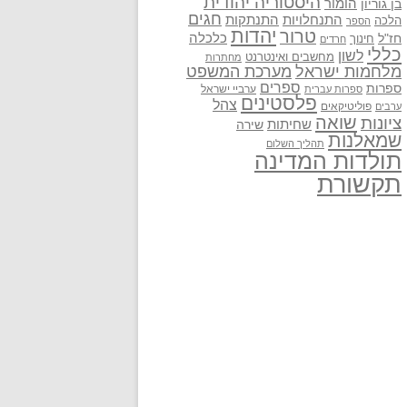
היסטוריה יהודית
בן גוריון
הומור
חגים
התנתקות
התנחלויות
הלכה
הספר
יהדות
טרור
חז"ל
כלכלה
חינוך
חרדים
כללי
לשון
מחשבים ואינטרנט
מחתרות
מלחמות ישראל
מערכת המשפט
ספרים
ספרות
ערביי ישראל
ספרות עברית
פלסטינים
צהל
פוליטיקאים
ערבים
שואה
ציונות
שחיתות
שירה
שמאלנות
תהליך השלום
תולדות המדינה
תקשורת