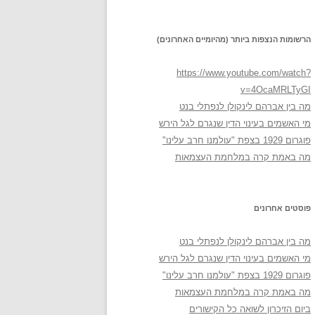
הרשומות הנצפות ביותר (מהיומיים האחרונים)
https://www.youtube.com/watch?
v=4OcaMRLTyGI
מה בין אברהם לינקולן לנפתלי בנט
מי האשמים בעינוי הדין שנגרם לגל הירש
פוגרום 1929 בצפת "עולמנו חרב עלינו"
מה באמת קרה במלחמת העצמאות
פוסטים אחרונים
מה בין אברהם לינקולן לנפתלי בנט
מי האשמים בעינוי הדין שנגרם לגל הירש
פוגרום 1929 בצפת "עולמנו חרב עלינו"
מה באמת קרה במלחמת העצמאות
ביום הזיכרון לשואה כל הקישורים