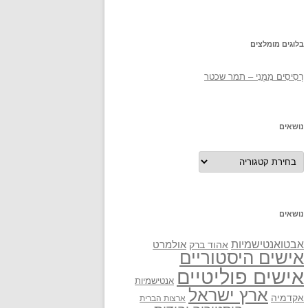
בלוגים מומלצים
רְסִיסִים מִמֶנִי – תמר שכטר
נושאים
נושאים
נושאים
אבטואנטישמיות
אולמרט
אהוד ברק
אישים היסטוריים
אישים פוליטיים
אנטישמיות
ארץ ישראל
אקדמיה
ארצות הברית