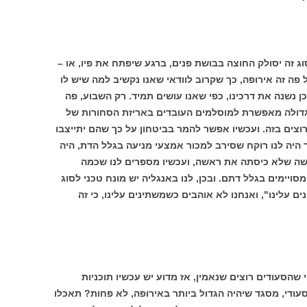
ג זה יסולק החוצה בבושת פנים, ברגע שיפתח את פיו, או –
ל פה זה אירופה, כך שקרוב לוודאי שאנו נקשיב למה שיש לו
ן נשנה את דרכינו, כפי שאנו עושים תמיד. רק השבוע, פה
 גדולה מאפשרת למוסלמים העובדים באריזת הסחורות של
רוצים בזה. ועכשיו אפשר להמר בביטחון על כך שהם יתייצבו
ר היה לנו רוקח שסירב למכור אמצעי מניעה בגלל הדת, היה
אשה שלא כיסתה את ראשה, ועכשיו מספרים לנו שכמה
יימים בגלל דתם. ובכן, לנו באנגליה יש מונח טכני לסוג
ם עלינו", ואנחנו לא אוהבים כשמשתינים עלינו, כי זה
שהסעודים רוצים שנאמין, אז מדוע יש עכשיו תוכניות
 סעודי, מסגד שיהיה הגדול ביותר באירופה, לא פחות? תאכלו