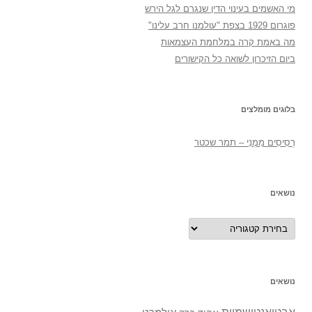
מי האשמים בעינוי הדין שנגרם לגל הירש
פוגרום 1929 בצפת "עולמנו חרב עלינו"
מה באמת קרה במלחמת העצמאות
ביום הזיכרון לשואה כל הקישורים
בלוגים מומלצים
רְסִיסִים מִמֶנִי – תמר שכטר
נושאים
נושאים
נושאים
אבטואנטישמיות