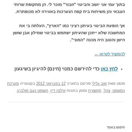
בתוך עמי אני יושב והביטוי "זובור" מוכר לי. הן מתקופת שרותי
הצבאי והן משיחות בית קפה הנערכות באווירה לא מכופתרת.
אך הופעת הביטוי בעיתון רציני כמו "הארץ", העלתה בי את
המחשבה שלא ייתכן שהעיתון ישתמש בביטוי שמילון אבן שושן
הישן והטוב היה מכנה "המוני".
להמשיך לקרוא
←
לחץ כאן
כדי להירשם כ
מנוי (חינם) להיגיון בשיגעון
פוסט
מאת
זאב גלילי
פורסם בתאריך
12 בפברואר 2012
בקטגוריה
מערכת
המשפט
,
צהל
,
תקשורת
וסומן בתגיות
אילנה דיין
,
השופט נעם סולברג
.
חיפוש באתר