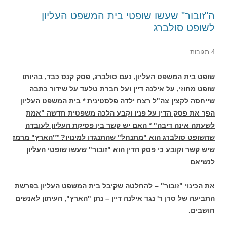
ה"זובור" שעשו שופטי בית המשפט העליון
לשופט סולברג
4 תגובות
שופט בית המשפט העליון, נעם סולברג, פסק קנס כבד, בהיותו
שופט מחוזי, על אילנה דיין ועל חברת טלעד על שידור כתבה
שייחסה לקצין צה"ל רצח ילדה פלסטינית * בית המשפט העליון
הפך את פסק הדין על פניו וקבע הלכה משפטית חדשה "אמת
לשעתה אינה דיבה" * האם יש קשר בין פסיקת העליון לעובדה
שהשופט סולברג הוא "מתנחל" שהתנגדו למינויו? *"הארץ" מרמז
שיש קשר וקובע כי פסק הדין הוא "זובור" שעשו שופטי העליון
לנשיאם
את הכינוי "זובור" – להחלטה שקיבל בית המשפט העליון בפרשת
התביעה של סרן ר' נגד אילנה דיין – נתן "הארץ", העיתון לאנשים
חושבים.