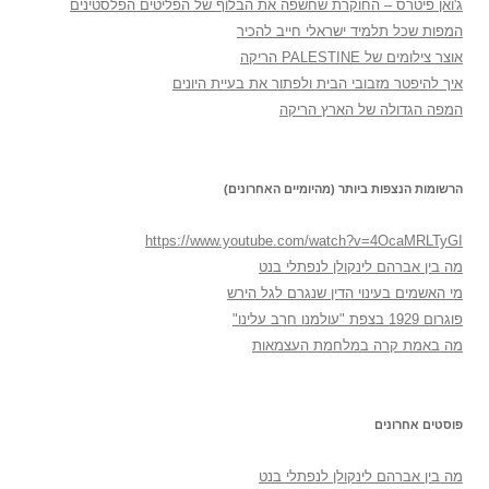
ג'ואן פיטרס – החוקרת שחשפה את הבלוף של הפליטים הפלסטינים
המפות שכל תלמיד ישראלי חייב להכיר
אוצר צילומים של PALESTINE הריקה
איך להיפטר מזבובי הבית ולפתור את בעיית היונים
המפה הגדולה של הארץ הריקה
הרשומות הנצפות ביותר (מהיומיים האחרונים)
https://www.youtube.com/watch?v=4OcaMRLTyGI
מה בין אברהם לינקולן לנפתלי בנט
מי האשמים בעינוי הדין שנגרם לגל הירש
פוגרום 1929 בצפת "עולמנו חרב עלינו"
מה באמת קרה במלחמת העצמאות
פוסטים אחרונים
מה בין אברהם לינקולן לנפתלי בנט