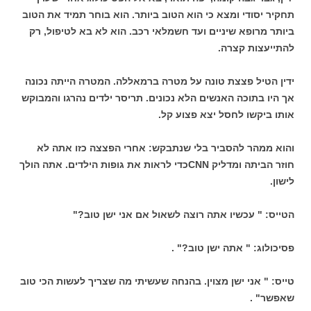
תחקיר יסודי ומצא כי הוא הטוב ביותר. הוא בוחר תמיד את הטוב
ביותר מרופא שיניים ועד חשמלאי רכב. הוא לא בא לטיפול, רק
להתייעצות קצרה.
ידין הטיל פצצת טונה על מטרה ברמאללה. המטרה הייתה נכונה
אך היו בתוכה האנשים הלא נכונים. תריסר ילדים נהרגו והמבוקש
אותו ביקשו לחסל יצא פצוע קל.
והוא ממהר להסביר בלי שנתבקש: אחרי הפצצה כזו אתה לא
חוזר הביתה ומדליק CNNכדי לראות את גופות הילדים. אתה הולך
לישון.
הטייס: " עכשיו אתה רוצה לשאול אם אני ישן טוב?"
פסיכולוג: " אתה ישן טוב?" .
טייס: " אני ישן מצוין. בהנחה שעשיתי מה שצריך לעשות הכי טוב
שאפשר" .