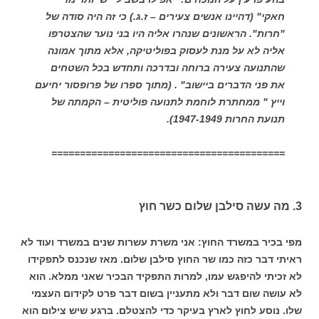
חאקי" (דהיינו אנשים צעירים – ז.ג.) כי זה היה סודה של
"חרות". הראשונים שנהרו אליה היו בני נוער שהצטרפו
אליה לא על מנת לעסוק בפוליטיקה, אלא מתוך אמונה
שהתנועה צעירה ברוחה ובדרכה ותחדש בכל השטחים
את פני הדברים ביישוב" . (מתוך ספרו של פרופסור יחיעם
וייץ " ממחתרת לוחמת לתנועה פוליטית – הקמתה של
תנועת החרות 1947-1949).
=========================================
3. מה עשה סילבן שלום כשר חוץ
מפי בכיר במשרד החוץ: אני משרת עשרות שנים במשרד ועוד לא
ראיתי דבר כזה כמו שר החוץ סילבן שלום. מאז שנכנס לתפקידו
לא זכיתי להיפגש עמו, למרות התפקיד הבכיר שאני ממלא. הוא
לא עושה שום דבר ולא מתעניין בשום דבר פרט לקידום העצמי
שלו. נוסע לחוץ לארץ בעיקר כדי להצטלם. ברגע שיש צילום הוא