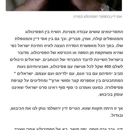
אסי דיין בתפקיד הפסיכולוג בסירה
התסריטאים עושים עבודה מצוינת. השיח בין הפסיכולוג
והמטופלים קולח, אמין, מבריק. וכך גם בין אסי דיין והמטפלת
שלו. בסך הכל מאפשרת הסדרה הצצה לאיזו חתיכת ישראל כפי
שהיא משתקפת מן הספה או הכורסא של הפסיכולוג. מדובר
בישראל השייכת לרובד החברתי של הכותבים. ישראלים היכולים
לשלם 400 שקל לכל פגישה עם פסיכולוג, ושבעיותיהם נעות
סביב יחסיהם עם בני זוגם, עם ילדיהם ועם עצמם. ישראלים "
המתחבטים בין אספרסו קצר וסושי ארוך" ומחליטים על קציפת
פסיפלורה. כמעט ואמרנו כי סוף סוף ראינו סרט ישראלי שאיננו
עוסק בכיבוש.
אך זו היתה תקוות שווא. הטייס ידין ירושלמי נותן לנו את הכיבוש,
ובגדול.
ידין, גבר גבה קומה, יפה תואר, בא אל הפסיכולוג אחרי שערך