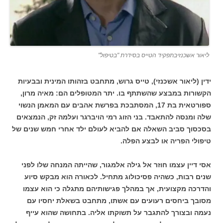
ליאור אשכנזיבתפקיד הטייס בסידרת "בטיפול"
ידין (ליאור אשכנזי), טייס גרוש, מתחבט בזהותו המינית ובבעיות
הקשורות במבצע שהשתתף בו. יתר המטופלים הם: מאיה מרון,
ספורטאית בת 17, המסתבכת בפרשת אהבים עם המאמן הנשוי
שלה ומנסה להתאבד. בני הזוג רמי הויברגר ועלמה זק, הנמצאים
בסכסוך סביב השאלה אם להביא לעולם ילד אחרי חמש שנים של
טיפולי הפריה או לבצע הפלה.
אסי דיין עצמו חוזר אל גילה אלמגור, שהייתה המנחה שלו לפני
שנים רבות, כשהיה פסיכולוג מתחיל. לכאורה הוא מבקש סיוע
והדרכה מקצועית, אך במהלך פגישותיהם מתגלה כי הוא עצמו
מסובך ביחסים רעועים עם אשתו, מתחבט בשאלת יחסיו עם
נעמה ובצורך להתגבר על תשוקתו אליה. בתחושה שהוא עייף