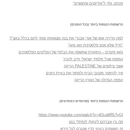
מכתב גלוי ל"אידיוטים שימושיים"
הרשומות הנצפות ביותר (בכל הזמנים)
למה הדירה אמו של אורי אבנרי את בנה מצוואתה ומתי לחם בכלל באצ"ל
"חייל שלא אנס פלסטינית הוא גזען"
ג'ואן פיטרס – החוקרת שחשפה את הבלוף של הפליטים הפלסטינים
המפות שכל תלמיד ישראלי חייב להכיר
אוצר צילומים של PALESTINE הריקה
איך להיפטר מזבובי הבית ולפתור את בעיית היונים
המפה הגדולה של הארץ הריקה
הרשומות הנצפות ביותר (מהיומיים האחרונים)
https://www.youtube.com/watch?v=4OcaMRLTyGI
מה בין אברהם לינקולן לנפתלי בנט
מי האשמים בעינוי הדין שנגרם לגל הירש