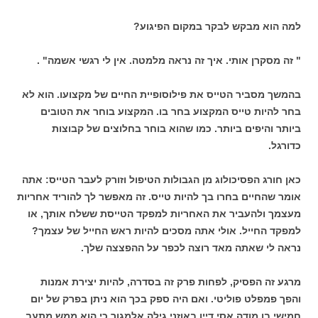
למה הוא מבקש לבקר במקום הפיגוע?
" זה מסקרן אותי. איך זה נראה מלמטה. אין לי רגשי אשמה" .
בהמשך מסביר הטייס את פילוסופיית החיים של מקצועו. הוא לא
בחר להיות טייס המקצוע בחר בו. המקצוע בוחר את הטובים
ביותר והיפים ביותר. כמו שהוא בוחר בחלוצים של קבוצות
כדורגל.
כאן חורג הפסיכולוג מן הגבולות הטיפול וזורק לעבר הטייס: אתה
אומר שהחיים בחרו בך להיות טייס. זה מאפשר לך להוריד אחריות
מעצמך ולהעביר את האחריות למפקד הטייסת ששלח אותך, או
למפקד החייל. אולי אתה מסכים להיות ראש החייל של עצמך?
נראה לי שאתה מאד רוצה לכפר על ההפצצה שלך.
מרגע זה הפסיק, לפחות פרק זה בסדרה, להיות יצירת אמנות
והפך פמפלט פוליטי. ואם היה ספק בכך הוא ניתן בפרק של יום
חמישי בו מודה אסי דיין באוזני גילה אלמגור כי הוא ממש מתעב