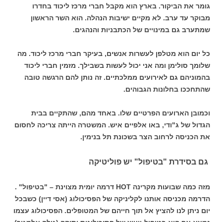
גומר את הביקור. בארץ הוא מקבל חברי מרכז ליכוד בחדרו
מבוקר עד ערב. לא מקיים ישיבות הנהלה. הוא השר הראשון
שמתערב גם במינויים של הכתבניות והנהגים.
כל יום הוא מטלפן לעשרות אנשים, בעיקר חברי מרכז ליכוד. מה
שלומך סולימן ומה אני יכול לעשות בשבילך. מזמין חברי ליכוד
בהמוניהם גם לאירועים ממלכתיים. זה נותן להם הרגשה טובה
שהתחככו בחלונות הגבוהים.
וכמובן הארועים הפרטיים שלו. באחד מהם, שהתקיים בבית
הגדול של ג"ודי, באו אלפיים איש. המשטרה הייתה צריכה לחסום
את הכניסה לרחוב הצר בשכונת תל בנימין.
גם בסידרת "בטיפול" יש פוליטיקה
מזה כמה שבועות מקרינה HOT דרמה יומית מצוינת – "בטיפול" .
הדרמה מכניסה אותנו לקליניקה של הפסיכולוג (אסי דיין) כשבכל
יום ניתן לנו להציץ אל תוך חייהם של המטופלים. הפסיכולוג עצמו