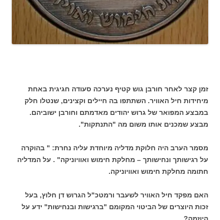
זמן קצר לאחר חורבן גוש קטיף נערכה סעודה חגיגית באחת
מיחידות חיל האוויר. השתתפו בה חיילים וקצינים, שנטלו חלק
במבצע המפואר של גרוש יהודים מאדמתם וחורבן ישוביהם.
מבצע שמכנים אותו משום מה "התנתקות".
מסמר הערב היה חלוקת מדליה מיוחדת עליה נחרת: " בהוקרה
על רגישותך ונחישותך – מחלקת חימוש ואוויוניקה" . על המדליה
חתומה מחלקת חימוש ואוויוניקה.
האם מפקד חיל האוויר לשעבר ורמטכ"ל הגרוש דן חלוץ, בעל
זכות היוצרים של הביטוי המקומם "ברגישות ובנחישות" ידע על
היוזמה?