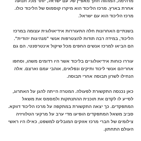
מדהימה, המהווה חתך מאפיין של עם ישראל, יותר מכל תנועה
אחרת בארץ. מרכז הליכוד הוא מיקרו קוסמוס של הליכוד כולו.
מרכז הליכוד הוא עם ישראל.
בשנתיים האחרונות חלה התעוררות אידיאולוגית עצומה במרכז
הליכוד, במידה רבה תודות להצטרפות אנשי "מנהיגות יהודית".
הם הביאו למרכז אנשים החפים מכל שיקול אינטרסנטי. הם גם
עוררו כוחות אידיאולוגיים בליכוד אשר היו רדומים משהו, וסחפו
אחריהם אנשי ליכוד ותיקים ונפלאים, אוהבי עמם וארצם. אלה
הנחילו לשרון תבוסה אחרי תבוסה.
כאן נכנסה התקשורת לפעולה. המטרה הייתה להגן על האתרוג,
לסייע לו לקדם את תוכנית ההתנתקות ולמסמס את משאל
המתפקדים. כך יצאה התקשורת במתקפה על מרכז הליכוד דווקא.
סביב משאל המתפקדים הופיעו מדי ערב על מרקעי הטלוויזיה
צילומים של חברי מרכז אזוקים המובלים למשפט, כאילו היו ראשי
העולם התחתון.