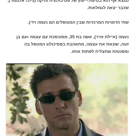
נמצא אף הוא בטיפול-ייעוץ של פסיכולוגית ותיקה (גילה אלמגור),
שכבר יצאה לגמלאות.
שתי הדמויות המרכזיות שבין המטופלים הם נעמה וידין.
נעמה (איילת זורר), אשה בת 35, מסוכסכת עם עצמה ועם בן
זוגה, שונאת את עצמה, מתאהבת בפסיכולוג המטפל בה
ומפנטזת שתצליח לפתות אותו.