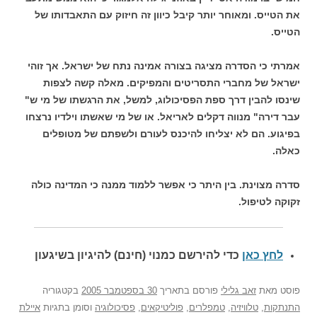
את הטייס. ומאוחר יותר קיבל כיוון זה חיזוק עם התאבדותו של
הטייס.
אמרתי כי הסדרה מציגה בצורה אמינה נתח של ישראל. אך זוהי
ישראל של מחברי התסריטים והמפיקים. מאלה קשה לצפות
שינסו להבין דרך ספת הפסיכולוג, למשל, את הרגשתו של מי ש"
עבר דירה" מנווה דקלים לאריאל. או של מי שאשתו וילדיו נרצחו
בפיגוע. הם לא יצליחו להיכנס לעורם ולשפתם של מטופלים
כאלה.
סדרה מצוינת. בין היתר כי אפשר ללמוד ממנה כי המדינה כולה
זקוקה לטיפול.
לחץ כאן
כדי להירשם כ
מנוי (חינם) להיגיון בשיגעון
פוסט
מאת
זאב גלילי
פורסם בתאריך
30 בספטמבר 2005
בקטגוריה
התנתקות
,
טלוויזיה
,
טמפלרים
,
פוליטיקאים
,
פסיכולוגיה
וסומן בתגיות
איילת