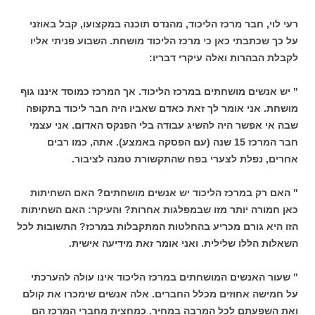
רעי לוי, חבר מרכז הליכוד, מהנדס תוכנה במקצועו, קבל באוזני
על כך שכתבתי כאן כי מרכז הליכוד מושחת. השבוע פניתי אליו
לקבלת הבהרות ואלה עיקרי דבריו:
" יש אנשים מושחתים במרכז הליכוד. אך המרכז כמוסד איננו גוף
מושחת. אני אומר לך זאת כאדם שאביו היה חבר ליכוד בתקופה
שבה אי אפשר היה להשיג עבודה בלי הפנקס האדום. אני עצמי
חבר המרכז 15 שנה (עם הפסקה באמצע). אתה, כמו רבים
אחרים, נפלת לצערי בפח שהתקשורת טמנה לציבור.
" האם רק במרכז הליכוד יש אנשים מושחתים? האם השחיתות
כאן חמורה יותר מזו שבמפלגות אחרות? והעיקר: האם השחיתות
הזו היא גורם מכריע בהחלטות המתקבלות במרכז? התשובות לכל
השאלות הללו שלילית. ואני אומר זאת מידיעה אישית.
" שעור האנשים המושחתים במרכז הליכוד אינו עולה להערכתי
על חמישה אחוזים מכלל החברים. אלה אנשים שימכרו את קולם
ואת השפעתם לכל המרבה במחיר. כמחצית מחברי המרכז הם