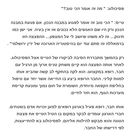
פסיכולוג: " מה זה אומר הכי טוב?"
טייס: " הכי טוב זה אומר לפגוע במבנה הנכון. אם פגעת במבנה
הנכון ורק היו שם האנשים הלא נכונים אז אין בעיה. אני ישן כמו
תינוק… זה לא משהו שיושב לי על המצפון… ההפצצה הזו
ברמאללה זה סתם עוד יום בהיסטוריה הארוכה של ידין ירושלמי" .
רק בהמשך מתבררת הסיבה לביקורו של הטייס אצל הפסיכולוג.
לאחר אותה הפצצה הוא קיים משחק טניס ארוך מן הרגיל עם
חבר, רופא במקצועו. הוא לקה בהתקף לב קשה שהביא אותו
למוות קליני. החבר הרופא ביצע בו החייאה אשר יחד עם טיפול
בחליפת הקפאה מיוחדת, השומרת על חום נמוך ומונעת קריסת
מערכות הגוף, הוא חזר לחיים.
אותו חבר, רופא פעיל בארגון רופאים למען זכויות אדם בשטחים.
חברי הארגון עומדים לבקר במקום בו הטיל הטייס את פצצת
הטונה והוא מבקש להילוות אליהם. לפסיכולוג בא להתייעצות,
לפי דרישתו של החבר.