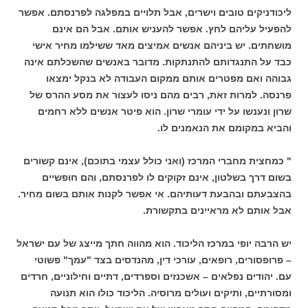
ליכודניקים טובים וישרים, אבל תלויים במפלגה לפרנסתם. אפשר
להפעיל עליהם לחץ. אפשר להעניש אותם. אבל הם אינם
מושחתים. יש ביניהם אנשים אמיצים מאד ששילמו מחיר אישי
כבד על התנגדותם להתנתקות. מדובר באנשים שהשכלתם אינה
גבוהה ואם מפטרים אותם ממקום העבודה לא בנקל ימצאו
פרנסה. למרות זאת, רבים מהם ניסו לעצור את מסע ההרס של
שרון ונענשו על ידי עומרי שרון. הוא פיטר אנשים ללא רחמים
והביא במקומם את הנאמנים לו.
" כמחצית מחברי המרכז (ואני כולל עצמי בתוכם), אינם קשורים
בשום דרך בשלטון, אינם זקוקים לו לפרנסתם, והם חופשיים
בהצבעתם ובהבעת דעותיהם. אי אפשר לקנות אותם בשום מחיר.
אבל אותם לא מראיינים בתקשורת.
יש הרבה יופי במרכז הליכוד. הוא מהווה חתך מייצג של עם ישראל
– פרופסורים, רופאים, עורכי דין, מהנדסים בצד "עמך" פשוטי
עם. יהודים נפלאים – אשכנזים וספרדים, דתיים וחילוניים, חרדים
ומסורתיים, ותיקים ועולים מרוסיה. הליכוד כולו הוא תנועה