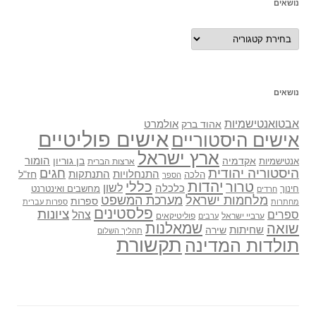
נושאים
נושאים
נושאים
אבטואנטישמיות
אולמרט
אהוד ברק
אישים פוליטיים
אישים היסטוריים
ארץ ישראל
אקדמיה
בן גוריון
הומור
אנטישמיות
ארצות הברית
היסטוריה יהודית
חגים
התנתקות
התנחלויות
חז"ל
הלכה
הספר
יהדות
כללי
טרור
לשון
כלכלה
מחשבים ואינטרנט
חינוך
חרדים
מלחמות ישראל
מערכת המשפט
ספרות
מחתרות
ספרות עברית
פלסטינים
ציונות
ספרים
צהל
ערביי ישראל
פוליטיקאים
ערבים
שואה
שמאלנות
שחיתות
שירה
תהליך השלום
תקשורת
תולדות המדינה