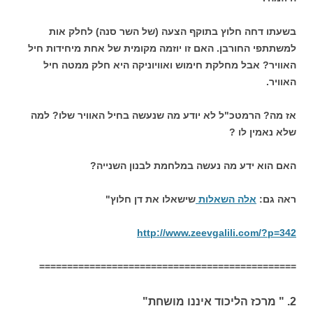
בשעתו דחה חלוץ בתוקף הצעה (של השר סנה) לחלק אות
למשתתפי החורבן. האם זו יוזמה מקומית של אחת מיחידות חיל
האוויר? אבל מחלקת חימוש ואוויוניקה היא חלק ממטה חיל
האוויר.
אז מה? הרמטכ"ל לא יודע מה שנעשה בחיל האוויר שלו? למה
שלא נאמין לו ?
האם הוא ידע מה נעשה במלחמת לבנון השנייה?
ראה גם:
אלה השאלות
שישאלו את דן חלוץ"
http://www.zeevgalili.com/?p=342
==============================================
2. " מרכז הליכוד איננו מושחת"