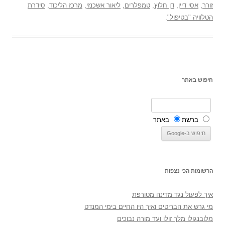
זורר
,
אסי דיין
,
דן חלוץ
,
טמפלרים
,
ליאור אשכנזי
,
מרכז הליכוד
,
סידרת
הטלוויה "בטיפול"
.
חיפוש באתר
ברשת
באתר
הרשומות הכי נצפות
איך לפעול נגד מדינה מטורפת
מי גרש את הבריטים ואיך היו החיים בימי המנדט
מלובנגולו מלך זולו ועד מורה נבוכים