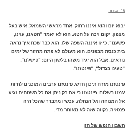
15 תגובות
יבוא יום והוא איננו רחוק. אחד מראשי השמאל, איש בעל
מצפון, יקום ויכה על חטא. הוא לא יאמר "חטאנו, עוינו,
פשענו". כי זו איננה השפה שלו. הוא כבר שכח איך נראה
בית כנסת מבפנים. הוא מעולם לא פתח מחזור של ימים
נוראים. אבל הוא יגיד משהו בלשון היום: "פישלנו",
"טעינו בגדול", "פינטזנו".
פינטזנו מזרח תיכון חדש. פינטזנו ערבים המוכנים לחיות
עמנו בשלום. פינטזנו כי אם רק ניתן את כל השטחים נגיע
אל המנוחה ואל הנחלה. עכשיו מתברר שהכל היה
פנטזיה. נקווה שזה לא מאוחר מדי.
חשבון הנפש של חזן