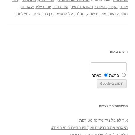
אדיב
,
הקיבוץ הארצי
,
השומר הצעיר
,
זאב צחור
,
יוסי ביילין
,
יעקב חזן
,
מוטקה נאור
,
מולדת שניה
,
מפ"ם
,
על המשמר
,
רן כהן
,
שיח
,
שמאלנות
.
חיפוש באתר
ברשת
באתר
הרשומות הכי נצפות
איך לפעול נגד מדינה מטורפת
מי גרש את הבריטים ואיך היו החיים בימי המנדט
מלובנגולו מלך זולו ועד מורה נבוכים