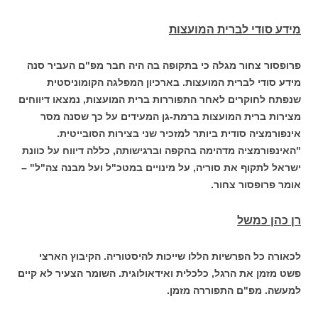
מידע סודי לברית המועצות
פרופסור צחור מגלה כי בתקופה בה היה חבר מפ"ם העביר סנה
מידע סודי לברית המועצות. בארכיון המפלגה הקומוניסטית
שנפתח לחוקרים לאחר התפוררות ברית המועצות, נמצאו דיווחים
מצירות ברית המועצות ברמת-גן המעידים על כך שסנה מסר
אינפורמציה סודית ביותר למזכיר שני בצירות הסובייטית.
"האינפורמציה מדהימה בהקפה וברגישותה, כללה דיווח על כוונת
ישראל לתקוף את סוריה, על מינויים במטכ"ל ועל מבנה צה"ל" –
אומר פרופסור צחור.
רן כהן כמשל
לכאורה כל הפרשיות הללו שייכות להיסטוריה. הקיבוץ הארצי
פשט מזמן את הרגל, כלכלית ואידאולוגית. השומר הצעיר לא קיים
למעשה. מפ"ם התפוררה מזמן.