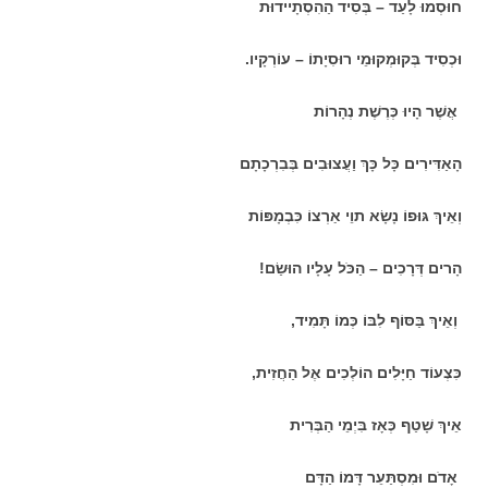
חוּסְמוּ לָעַד – בְּסִיד הַהִסְתָיידוּת
וּכְסִיד בְּקוּמְקוּמֵי רוּסִיָתוֹ – עוֹרְקָיו.
אֲשֶׁר הָיוּ כְּרֶשֶׁת נְהָרוֹת
הָאַדִּירִים כָּל כָּךְ וַעֲצוּבִים בְּבִרְכָתָם
וְאֵיךְ גּוּפוֹ נָשָׂא תוֵי אַרְצוֹ כִּבְמָפּוֹת
הָרים דְּרָכִים – הַכֹּל עָלָיו הוּשַׂם!
וְאֵיךְ בַּסּוֹף לִבּוֹ כְּמוֹ תָּמִיד,
כִּצְעוֹד חַיָּלִים הוֹלְכִים אֶל הַחֲזִית,
אֵיךְ שָׁטַף כְּאָז בִּיְמֵי הַבְּרִית
אָדֹם וּמִסְתַּעֵר דָּמוֹ הַדָּם