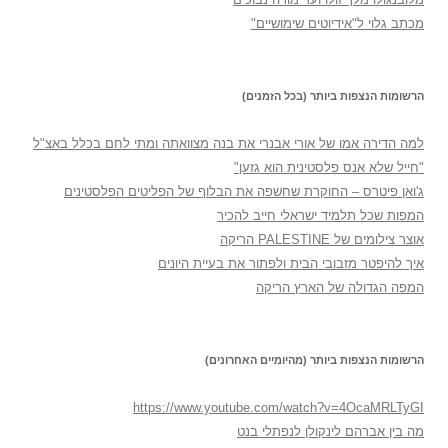
מכתב גלוי ל"אידיוטים שימושיים"
הרשומות הנצפות ביותר (בכל הזמנים)
למה הדירה אמו של אורי אבנרי את בנה מצוואתה ומתי לחם בכלל באצ"ל
"חייל שלא אנס פלסטינית הוא גזען"
ג'ואן פיטרס – החוקרת שחשפה את הבלוף של הפליטים הפלסטינים
המפות שכל תלמיד ישראלי חייב להכיר
אוצר צילומים של PALESTINE הריקה
איך להיפטר מזבובי הבית ולפתור את בעיית היונים
המפה הגדולה של הארץ הריקה
הרשומות הנצפות ביותר (מהיומיים האחרונים)
https://www.youtube.com/watch?v=4OcaMRLTyGI
מה בין אברהם לינקולן לנפתלי בנט