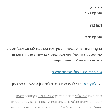
בידידות,
מוטקה נאו
ר
תגובה
מוטקה ידידי,
בדקתי ואתה צודק. מישהו הוסיף את הכתובת לכרזה. אבל תסכים
עמי שטכנית זה אולי זיוף אבל משקף בדייקנות את רוח הכרזה
ויתר פרסומי מפ"ם באותה תקופה.
שיר פרודי על ניצולי השומר הצעיר
לחץ כאן
כדי להירשם כ
מנוי (חינם) להיגיון בשיגעון
פוסט
מאת
זאב גלילי
פורסם בתאריך
2 ביוני 1999
בקטגוריה
אישים
היסטוריים
,
אישים פוליטיים
,
בוגדים ובגידה
,
מחתרות
,
מרקסיזם
,
ספרים
,
שמאלנות
וסומן בתגיות
אבל על מות סטאלין
,
אהוד ברק
,
אהרון כהן
,
אודי