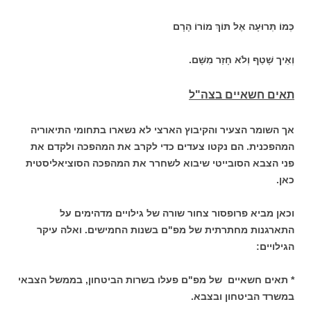
כְּמוֹ תְּרוּעָה אֶל תּוֹךְ מוֹרוֹ הָרָם
וְאֵיך שָׁטַף וְלֹא חָזַר מִשָּׁם.
תאים חשאיים בצה"ל
אך השומר הצעיר והקיבוץ הארצי לא נשארו בתחומי התיאוריה
המהפכנית. הם נקטו צעדים כדי לקרב את המהפכה ולקדם את
פני הצבא הסובייטי שיבוא לשחרר את המהפכה הסוציאליסטית
כאן.
וכאן מביא פרופסור צחור שורה של גילויים מדהימים על
התארגנות מחתרתית של מפ"ם בשנות החמישים. ואלה עיקר
הגילויים:
* תאים חשאיים של מפ"ם פעלו בשרות הביטחון, בממשל הצבאי
במשרד
הביטחון ובצבא.