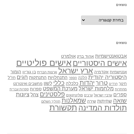
נושאים
נושאים
נושאים
אבטואנטישמיות
אולמרט
אהוד ברק
אישים פוליטיים
אישים היסטוריים
ארץ ישראל
אקדמיה
בן גוריון
הומור
אנטישמיות
ארצות הברית
היסטוריה יהודית
חגים
התנתקות
התנחלויות
חז"ל
הלכה
הספר
יהדות
כללי
טרור
לשון
כלכלה
מחשבים ואינטרנט
חינוך
חרדים
מלחמות ישראל
מערכת המשפט
ספרות
מחתרות
ספרות עברית
פלסטינים
ציונות
ספרים
צהל
ערביי ישראל
פוליטיקאים
ערבים
שואה
שמאלנות
שחיתות
שירה
תהליך השלום
תקשורת
תולדות המדינה