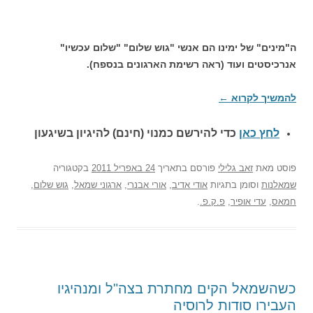
ה"מינים" של ימינו הם אנשי "גוש שלום" "שלום עכשיו"
אנרכיסטים ועוד (ראה רשימת הארגונים בנספח).
להמשיך לקרוא
←
לחץ כאן
כדי להירשם כ
מנוי (חינם) להיגיון בשיגעון
פוסט
מאת
זאב גלילי
פורסם בתאריך
24 באפריל 2011
בקטגוריה
שמאלנות
וסומן בתגיות
אודי אדיב
,
אורי אבנרי
,
ארגוני שמאל
,
גוש שלום
,
חמאס
,
עדי אופיר
,
פ.ק.פ.
.
כשהשמאל הקים מחתרת בצה"ל ומנהיגיו
העבירו סודות לרוסיה