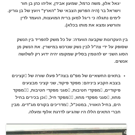
יגאל אלון, משה כרמל, שמעון אבידן, אליהו כהן בן חור
וישראל בר (היה הפרשן הצבאי של "הארץ" ויועץ של בן גוריון.
לימים נתגלה כי ריגל למען ברית המועצות, הועמד לדין
והורשע ומצא את מותו בכלא).
בין העקרונות שקבעה הוועדה: על כל משק להפריד בין הנשק
שסופק על ידי צה"ל לבין נשק שנרכש במישרין. את הנשק מן
הסוג השני יש להטמין בסליק שמקומו יהיה ידוע רק לשלושה
אנשים.
בתאים החשאיים של מפ"ם בצה"ל פעלו שורה של קצינים
בצבא הקבע ביניהם: מפקד פיקוד, שני קציני מבצעים
פיקודיים, מפקדי חטיבות, סגני מפקדי חטיבות, מפקד
מחוז, סגני מפקדי מחוז, מפקד חיל, וכן בכירים בחיל
הים, בחיל האוויר, במטכ"ל, מדריכים בקורס מג"דים. מבין
חברי התאים הללו היו שהגיעו לדרגת אלוף ומעלה.