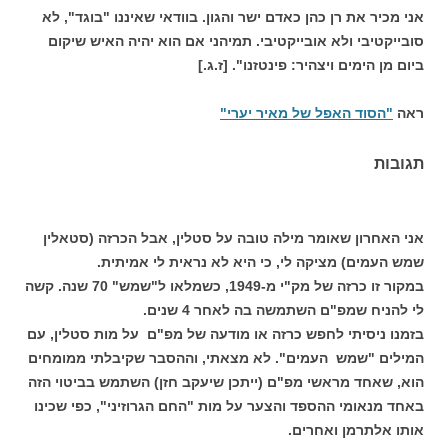
אני מכיר את רן כהן כאדם ישר והגון. בוודאי שאיננו "בוגד", לא
סובייקטיבי ולא אובייקטיבי. תמיהני אם הוא יהיה האיש שיקום
ביום מן הימים ויצהיר: פינטזנו". [ז.ג.]
ראה
"הסוד האפל של מאיר יערי"
תגובות
אני האחרון שאומר מילה טובה על סטלין, אבל הכרזה (סטאלין
שמש העמים) מציקה לי, כי היא לא נראית לי אמיתית.
במקור זו כרזה של מק"י מ-1949, כשמלאו ל"שמש" 70 שנה. קשה
לי להניח שמפ"ם השתמשה בה לאחר 4 שנים.
בזמנו ניסיתי לחפש כרזה או מודעה של מפ"ם על מות סטלין, עם
המילים "שמש העמים". לא מצאתי, וההסבר שקיבלתי ממומחים
הוא, שאחד מראשי מפ"ם (ייתכן שיעקב חזן) השתמש בביטוי הזה
באחד מנאומי ההספד והצער על מות "החם הגרוזיני", כפי שכינו
אותו אלתרמן ואחרים.