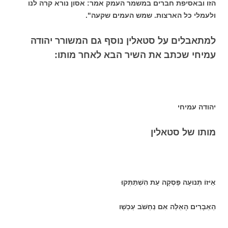
הזו ובאסיפת חברים במשמר העמק אמר: אסון נורא קרה לנו
ולעמלי כל הארצות. שמש העמים שקעה".
למתאבלים על סטאלין נוסף גם המשורר יהודה
עמיחי שכתב את השיר הבא לאחר מותו:
יהודה עמיחי
מותו של סטאלין
אֵיזוֹ תְּנוּעָה פָּסְקָה עֵת הִשְׁתַּתְּקוּ
הַאֵבָרִים הָאֵלֶּה אִם נַחְשֹּׁב עַכְשָׁו