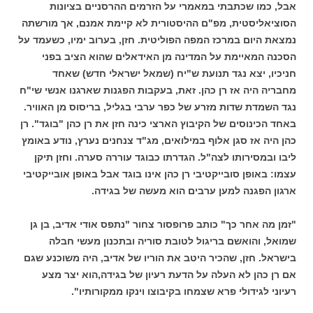
אבל, כמו שכתבתי במאמרי על הזרמים ההרסניים בציונות
הסוציאליסטית, מפ"ם ההיסטורית לא קיימת אמנם, אך מורשתה
נמצאת היום במרכז המפה הפוליטית. חזן, בערוב ימיו, כשעמד על
הסכנה המאיימת על המדינה מן האידאלים שהוא הציב בפני
חניכיו, יצא נגד תנועת ש"יח (שמאל ישראלי חדש) שאחד
מחבריה היה אז רן כהן. זאת, בעקבות הפגנות שארגנו אנשי שי"ח
נגד השמדת שדות מזרע של כפר ערבי בגליל, בריסוס מן האוויר.
באחד הכינוסים של הקיבוץ הארצי כינה חזן את רן כהן "בוגד". רן
כהן היה אז סגן אלוף במילואים, מג"ד צנחנים נערץ, נודע באומץ
ליבו ובמסירותו לצה"ל. הגדרתו כבוגד עוררה סערה. וחזן תיקן
עצמו: באופן סובייקטיבי רן כהן אינו בוגד אבל באופן אובייקטיבי
ארגון הפגנה למען ערבים הוא מעשה של בגידה.
"זמן מה אחר כך" כותב פרופסור צחור "נתפס אודי אדיב, בן גן
שמואל, והואשם בריגול לטובת סוריה ובתכנון מעשי חבלה
בישראל. חזן, שהכיר היטב את הוריו של אדיב, היה משוכנע שגם
אם רן כהן לא העלה על הדעת רעיון של בגידה,הוא יצר מצע
רעיוני לגידולי פרא שצמחו בקיבוצו וינקו ממקורותיו".