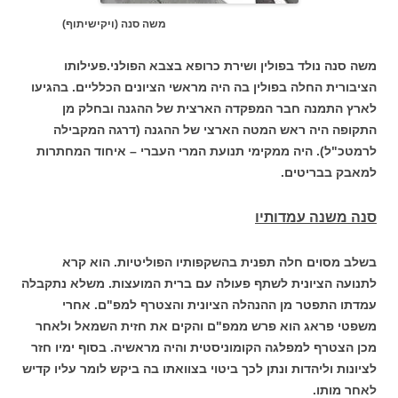
משה סנה (ויקישיתוף)
משה סנה נולד בפולין ושירת כרופא בצבא הפולני.פעילותו
הציבורית החלה בפולין בה היה מראשי הציונים הכלליים. בהגיעו
לארץ התמנה חבר המפקדה הארצית של ההגנה ובחלק מן
התקופה היה ראש המטה הארצי של ההגנה (דרגה המקבילה
לרמטכ"ל). היה ממקימי תנועת המרי העברי – איחוד המחתרות
למאבק בבריטים.
סנה משנה עמדותיו
בשלב מסוים חלה תפנית בהשקפותיו הפוליטיות. הוא קרא
לתנועה הציונית לשתף פעולה עם ברית המועצות. משלא נתקבלה
עמדתו התפטר מן ההנהלה הציונית והצטרף למפ"ם. אחרי
משפטי פראג הוא פרש ממפ"ם והקים את חזית השמאל ולאחר
מכן הצטרף למפלגה הקומוניסטית והיה מראשיה. בסוף ימיו חזר
לציונות וליהדות ונתן לכך ביטוי בצוואתו בה ביקש לומר עליו קדיש
לאחר מותו.