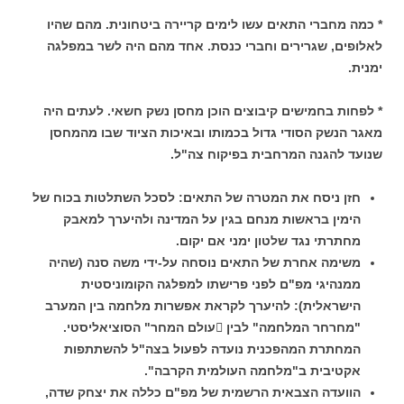
* כמה מחברי התאים עשו לימים קריירה ביטחונית. מהם שהיו
לאלופים, שגרירים וחברי כנסת. אחד מהם היה לשר במפלגה
ימנית.
* לפחות בחמישים קיבוצים הוכן מחסן נשק חשאי. לעתים היה
מאגר הנשק הסודי גדול בכמותו ובאיכות הציוד שבו מהמחסן
שנועד להגנה המרחבית בפיקוח צה"ל.
חזן ניסח את המטרה של התאים: לסכל השתלטות בכוח של
הימין בראשות מנחם בגין על המדינה ולהיערך למאבק
מחתרתי נגד שלטון ימני אם יקום.
משימה אחרת של התאים נוסחה על-ידי משה סנה (שהיה
ממנהיגי מפ"ם לפני פרישתו למפלגה הקומוניסטית
הישראלית): להיערך לקראת אפשרות מלחמה בין המערב
"מחרחר המלחמה" לבין עולם המחר" הסוציאליסטי.
המחתרת המהפכנית נועדה לפעול בצה"ל להשתתפות
אקטיבית ב"מלחמה העולמית הקרבה".
הוועדה הצבאית הרשמית של מפ"ם כללה את יצחק שדה,