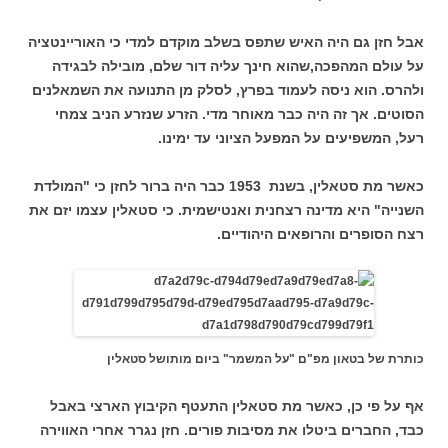
אבל חזן גם היה האיש שתפס בשלב מוקדם למדי כי האוריינטציה
על עולם המהפכה,שהוא חינך עליה דור שלם, מובילה לבגידה
ולהרס. הוא ניסה לעמוד בפרץ, לסלק מן התנועה את השמאלנים
הסוטים. אך זה היה כבר מאוחר מדי. הזרע שנזרע הניב צמחי
רעל, המשפיעים על המפעל הציוני עד ימינו.
כאשר מת סטאלין, בשנת 1953 כבר היה ברור לחזן כי "המולדת
השנייה" היא מדינה רצחנית ואנטישמית. כי סטאלין עצמו יזם את
רצח הסופרים והרופאים היהודיים.
כותרת של בטאון מפ"ם "על המשמר" ביום מותושל סטאלין
אף על פי כן, כאשר מת סטאלין התעטף הקיבוץ הארצי באבל
כבד, החברים ביטלו את מסיבות פורים. חזן נגרר אחרי האווירה