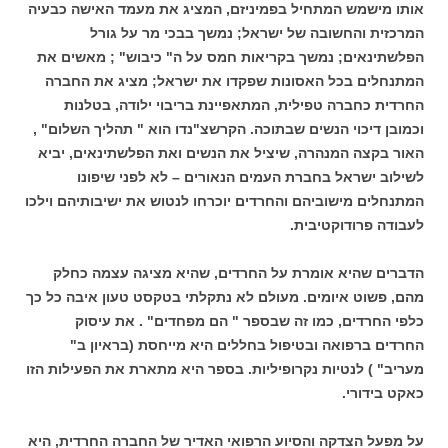
אותו מישמש המתחיל בפמיניזם, המציג את מעמד האישה כבעיה
המרכזית והחשובה של ישראל; נמשך בבכי מר על גורל
הפלשתינאים; נמשך בקריאות חמס על ה" כיבוש" ; מאשים את
המתנחלים בכל האסונות שפקדו את ישראל; מציג את החברה
החרדית כחברה טפילית, המתאפיינת בריבוי ילודה, בטלנות
וכמובן דיכוי הנשים שבתוכה. הקרשצ"נדו הוא " תהליך השלום" ,
האור בקצה המנהרה, שיציל את הנשים ואת הפלשתינאים, יביא
לשילוב ישראל בחברת העמים הנאורים – לא לפני שיפונו
המתנחלים מישוביהם והחרדים יוכרחו לנטוש את ישיבותיהם וילכו
לעבודה פרודוקטיבית.
הדברים שהיא אומרת על החרדים, שהיא מציגה עצמה כחלק
מהם, פשוט איומים. מעולם לא נתקלתי בטקסט טעון איבה כל כך
כלפי החרדים, כמו זה שבספר " הם מפחדים" . את עיסוק
החרדים ברפואה ובטיפול בחללים היא מייחסת (בראיון ב"
מעריב" ) לנטיות נקרופיליות. בספר היא מתארת את הפעילות הזו
כאקט בידורי.
על מפעל הצדקה והסיוע הרפואי האדיר של החברה החרדית, היא