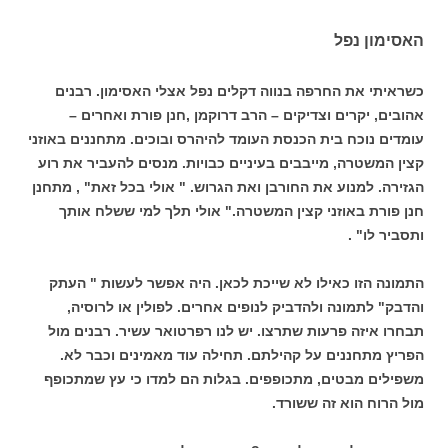
האסימון נפל
כשראיתי את החרפה בנווה דקלים נפל אצלי האסימון. רבנים
אהובים, יקרים וצדיקים – הרב דרוקמן ,חנן פורת ואחרים –
עומדים נוכח בית הכנסת העומד להיהרס ובוכים. מתחננים באוזני
קצין המשטרה, מייבבים בעיניים כבויות. מנסים להעביר את רוע
הגזירה. למנוע את החורבן ואת הגרוש. " אולי בכל זאת" , מתחנן
חנן פורת באוזני קצין המשטרה." אולי תלך למי ששלח אותך
ותסביר לו" .
התמונה הזו כאילו לא שייכת לכאן. היה אפשר לעשות " העתק
והדבק" לתמונה ולהדביק לנופים אחרים. לפולין או לרוסיה,
תבחרו איזה פרעות שתרצו. יש לנו רפרטואר עשיר. רבנים מול
הפריץ מתחננים על קהילתם. תחילה עוד מאמינים וכבר לא.
משפילים מבטים, מתכופפים. בגלות הם למדו כי עץ שמתכופף
מול הרוח הוא זה ששורד.