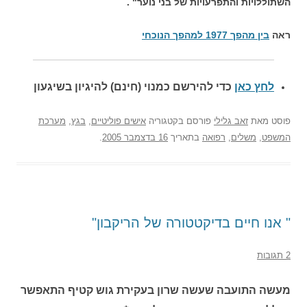
השתוללויות והתפרעויות של בני נוער" .
ראה
בין מהפך 1977 למהפך הנוכחי
לחץ כאן
כדי להירשם כ
מנוי (חינם) להיגיון בשיגעון
פוסט
מאת
זאב גלילי
פורסם בקטגוריה
אישים פוליטיים
,
בגץ
,
מערכת
המשפט
,
משלים
,
רפואה
בתאריך
16 בדצמבר 2005
.
" אנו חיים בדיקטטורה של הריקבון"
2 תגובות
מעשה התועבה שעשה שרון בעקירת גוש קטיף התאפשר