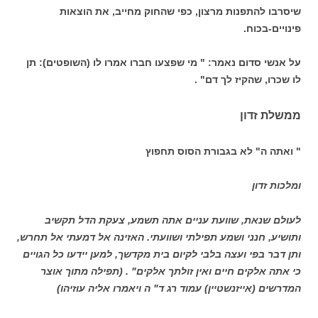
שיסרבו להתפנות מרצון, כפי שהחוק מחייב, את הוצאות
פינויים-בכוח.
על אנשי סדום נאמר: " מי שפצעו חברו אמרו לו (השופטים): תן
לו שכרו, שהקיז לך דם" .
ממשלת זדון
" ואתה ה" לא בגבורת הסוס תחפוץ
ומלכות זדון
לעולם שנאת, שוועת עניים אתה תשמע, צעקת הדל תקשיב
ותושיע, חנני ושמע תפילתי ושוועתי. האזינה אל דמעתי אל תחרש,
ותן דבר בפי ועצה בלבי לקיום בית מקדשך, למען יידעו כל הגויים
כי אתה אלקים חיים ואין זולתך אלקים" . (תפילה מתוך אוצר
המדרשים (אייזנשטיין) עמוד רג ד" ה ויאמרו אליה עוזיהו)