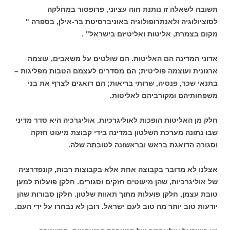
תשובה לשאלה זו נותנת חוה עציוני, פרופסור במחלקה
לסוציולוגיה ולאנתרופולוגיה באוניברסיטת בר-אילן, בספרה "
מקום בצמרת, אליטות ואליטיזם בישראל" .
אדוני המדינה הם האליטות. הם שולטים על משאבים, עוצמה
ארגונית ועוצמה פוליטית; הם מסדרים לעצמם הטבות מפליגות –
בתנאי שכר, פנסיה, שרותי בריאות; הם דואגים לצרף את בני
משפחותיהם ומקורביהם לאליטות.
חלק מן האליטות הופכות לאוליגרכיות.
אוליגרכיה היא סדר מדיני
שבו נתונה מערכת השלטון במדינה בידי קבוצת מיעוט חזקה
וסגורה הדואגת בראש ובראשונה לטובתה שלה.
אצלנו לא מדובר בקבוצה אחת אלא בקבוצות רבות, קונפדרציה
של אוליגרכיות, שהן מיעוטים חזקים וסגורים. חלקן פועלות למען
טובת עצמן, חלקן פועלות מתוך תאוות שלטון. חלקן סבורות שהן
יודעות טוב יותר מה טוב לעם ישראל. רובן לא נבחרו על ידי העם.