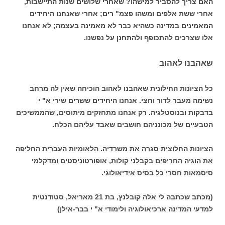
האם צריך להסביר למישהו? שאחרי שלושים שנות התיישבות,
אחרי ששת אלפים ומשהו פצמ" רים; אחרי שאנחנו היחידים
המאמינים במדינה כשהיא כבר לא מאמינה בעצמה; לא אנחנו
אלו שצרכים להתכופף ולהתחנן על נפשנו.
שאהבנו לאהוב
כל הציונות החילונית שאהבנו לאהוב הוכיחה שאין לה מרחב
נשימה מעבר לדור וחצי. אנחנו היחידים ששרים שירי א" י
בדבקות ובנוסטלגיה. רק אנחנו מתחזקים מיתוסים, שהממשיכים
הטבעיים של מכונניהם חושבים שאבד עליהם הכלח.
הציונות החלוצית סגרה את משרדיה. הלאומיות העברית החליפה
את הוגיה החריפים בקבלני קולות, אופורטוניסטים ומדקלמי
סיסמאות חסרי כל בסיס אידיאולוגי.
(מכתב שכתבה לי אלה קובלנץ, בת 21 מאריאל, סטודנטית
למדעי המדינה ארכיאולוגיה ולימודי א" י בבר-אילן)