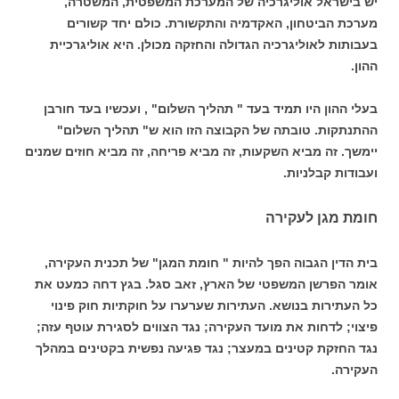
יש בישראל אוליגרכיה של המערכת המשפטית, המשטרה,
מערכת הביטחון, האקדמיה והתקשורת. כולם יחד קשורים
בעבותות לאוליגרכיה הגדולה והחזקה מכולן. היא אוליגרכיית
ההון.
בעלי ההון היו תמיד בעד " תהליך השלום" , ועכשיו בעד חורבן
ההתנתקות. טובתה של הקבוצה הזו הוא ש" תהליך השלום"
יימשך. זה מביא השקעות, זה מביא פריחה, זה מביא חוזים שמנים
ועבודות קבלניות.
חומת מגן לעקירה
בית הדין הגבוה הפך להיות " חומת המגן" של תכנית העקירה,
אומר הפרשן המשפטי של הארץ, זאב סגל. בגץ דחה כמעט את
כל העתירות בנושא. העתירות שערערו על חוקתיות חוק פינוי
פיצוי; לדחות את מועד העקירה; נגד הצווים לסגירת עוטף עזה;
נגד החזקת קטינים במעצר; נגד פגיעה נפשית בקטינים במהלך
העקירה.