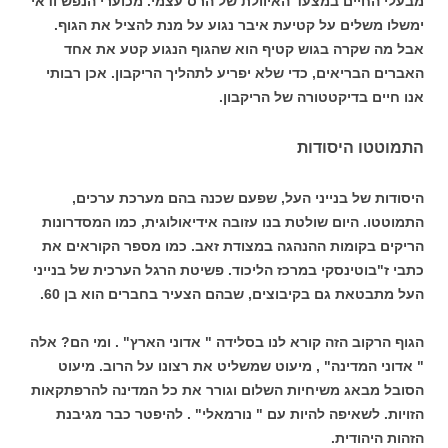
מבעלי החיים במצעד האיוולת של הרס עצמי. מכוערי הנפש ודאי
ימשלו משלים על קטיעת איבר נגוע על מנת להציל את הגוף.
אבל מה שקרה בגוש קטיף הוא שהגוף הנגוע קטע את אחד
האברים הבריאים, כדי שלא יפריע לתהליך הריקבון. אכן רבותי
אנו חיים בדיקטטורה של הריקבון.
התמוטטו היסודות
היסודות של בנייני העל, שפעם שכנה בהם מערכת ערכים,
התמוטטו. היום שולטת בנו עזובה אידיאולוגית, כמו המסדרונות
הריקים בקומות ההנהגה במצודת זאב. כמו מספר הקוראים את
כתבי ז"בוטינסקי במרכז הליכוד. פשיטת הרגל הערכית של בנייני
העל מתבטאת גם בקיבוצים, שבהם הצעיר בחברים הוא בן 60.
הגוף הרקוב הזה קורא לנו בסלידה " אדוני הארץ" . ומי הם? אלה
" אדוני המדינה" , מיעוט שמשליט את רצונו על הרוב. מיעוט
הסובל מבאג משיחיות השלום וגורר את כל המדינה להרפתקאות
הזויות. לשאיפה להיות עם " נורמאלי" . להיפטר כבר מגיבנת
הזהות היהודית.