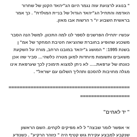
" בנוגע לרצועת עזה נגמר היום הג"יהאד הקטן של שחרור
האדמה והתחיל הג"יהאד הגדול של בניית המולדת" . כך אמר
בראשית השבוע יו" ר הרשות אבו מאזן.
עכשיו יתחילו הפרשנים לספר לנו למה התכוון. למשל הנה הסבר
משכנע שהופיע בחוברת שהוציאה חטיבת המחקר של אמ" ן
בשנת 1995: " המושג ג"יהאד במובנו הרחב, מורה על השקעת
משאבים ותשומות מיוחדות למען מטרה כלשהי… סביר שזו אכן
כוונתו של ערפאת..… לא ניתן למצוא תימוכין לכך שערפאת אינו
מגלה מחויבות להסכם ותהליך השלום עם ישראל" .
============================================
==================
" יד לאחים"
אי אפשר לומר שבצה" ל לא מפיקים לקחים. השם הראשון
שנקבע למבצע עקירת גוש קטיף היה " כזוהר הרקיע" . כשנודע