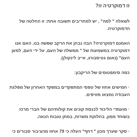
זו דמוקרטיה זו?
לשאלה " למה" , יש למחריבים תשובה אחת: זו החלטה של
הדמוקרטיה.
האמנם דמוקרטיה? הבה נבחן את הרקב שפשה בנו. האם אנו
דמוקרטיה במשמעות של " ממשלה של העם, על ידי העם, למען
העם" (נאום גטיסבורג, אייב לינקולן).
כמה סימפטומים של הריקבון:
· חמישים אחוז של טפסי המתפקדים במפקד האחרון של מפלגת
העבודה נמצאו מזויפים.
· מועמדי הליכוד לכנסת קונים את קולותיהם של חברי מרכז
בשוחד ממון, בחלוקת משרות, במתן טובות הנאה.
· סקר שערך מכון " דחף" העלה כי 79 אחוז מהציבור סבורים כי