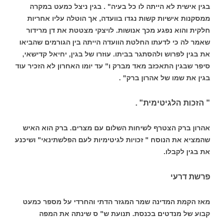
בגין אישית לא הייתה לו כל בעיה" . בגין ניצל כמעט במקרה
ממסקנות אישיות קשות נגדו בוועדה, אך הוטלה עליו אחריות
חלקית והוא נפגע מכך אנושות. לויצקי מצטטת את דן מרידור
שאמר לה כי לדעתו החלטת הוועדה הייתה בין הגורמים שהביאו
את בגין לפרוש ולהסתגר בביתו. עוזרו של בגין, יחיאל קדישאי,
סיפר שבגין התאכזב מאד מברק ו" עד יומו האחרון לא הזכיר עוד
בגין את שמו של אהרון ברק" .
" הזכות הלגיטימית" .
אהרון ברק הצטרף לשיחות השלום עם מצרים. ברק הוא האיש
שהמציא את הנוסח " זכויות לגיטימיות לעם הפלשתינאי" ושיכנע
את בגין לקבלו.
פרשת דרעי
מאז הקמת המדינה שמר המגזר הדתי והחרדי על מספר כמעט
קבוע של מנדטים בכנסת. תנועת ש" ס שינתה את המפה