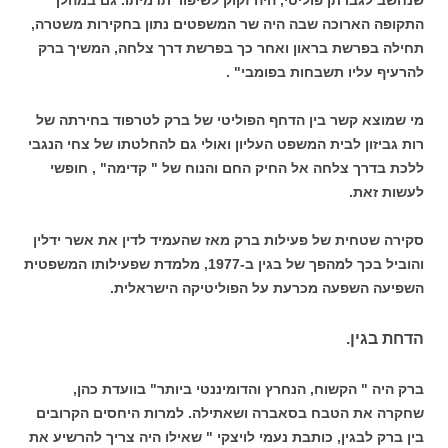
התקופה הארוכה שבה היה שר המשפטים נתון בחקירות משטרה,
תחילה בפרשת בראון ואחר כך בפרשת דרך צלחה, המשיך ברק
להרעיף עליו תשבחות בפומבי" .
מי שמוצא קשר בין הדחף הפוליטי של ברק לטרפוד בחירתה של
רות גביזון לבית המשפט העליון ואולי גם להחלטתו של צחי הנגבי
ללכת בדרך צלחה אל החיק החם והנוח של " קדימה" , חופשי
לעשות זאת.
סקירה שטחית של פעילות ברק מאז שהעמיד לדין את אשר ידלין
והוביל בכך למהפך של בגין ב-1977, מלמדת שפעילותו המשפטית
השפיעה השפעה מכרעת על הפוליטיקה הישראלית.
הדחת בגין.
ברק היה " הקשוח, הנחרץ והדומיננטי ביותר" בוועדת כהן,
שחקרה את הטבח בסאברה ושאתילה. למרות היחסים הקרובים
בין ברק לבגין, כותבת נעמי לויצקי " שאילו היה צריך להרשיע את