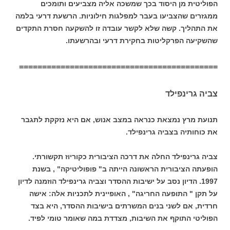
הפוליטית מן היסוד בכך שמשכה אליה מצביעים ותומכים
ממגזרים שהצביעו בעבר למפלגות חילוניות. הרשעת דרעי בלמה
את התהליך. קשה שלא לקשר עובדה זו להשקעה חסרת התקדים
שהשקיעה הפרקליטות בחקירת דרעי ובהרשעתו.
===========================================
צביה גרינפילד
תנועת מרץ נמצאת כנראה במצב אנוש, אם היא נזקקת לתגבר
את כוחותיה בצביה גרינפילד.
צביה גרינפילד החלה את דרכה הציבורית כקוריוז תקשורתי.
הופעתה הציבורית הראשונה הייתה ב" פופוליטיקה" , בשנת
1997. הדיון נסב על ישיבות ההסדר וצביה גרינפילד הוזמנה לדיון
על תקן " התופעה החריגה" , האופיינית לתכניות אלה: אישה
חרדית, אם לשני בנים המשרתים בישיבות ההסדר, היא בצד
הפוליטי התוקף את השיבות, מצדדת במה שאומר טומי לפיד.