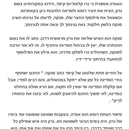
האגדה מספרת כי נרו קלאודיוס קיסר, הידוע במקורותינו בשם
נרון, הצית את העיר רומא ולמראה הלהבות ניגן בקאתרוס.
וכששאל את פילוסוף החצר שלו, סנקה, לדעתו על נגינתו השיב
סנקה בלשון חלקות: נאה נגינתך לך ונאה אתה לנגינתך.
סנקה הוא האיש שליווה את נרון מראשית דרכו, כתב לו את נאום
ההכתרה שלו, יעץ לו בניהול המדינה והחניף לו. זה לא עזר הרבה
לסנקה, כשהחליט נרו לסלקו מדרכו. הוא אילץ את הפילוסוף
להתאבד בחיתוך ורידי ידיו.
על החיים תחת שלטונו של קיסר כתב סנקה: " החכם ישתתף
בחיי המדינה כל זמן שלא ייתקל במכשולים, והם רבים למדי; אבל
אם קלקלה המדינה עד שאין לה תקנה, אם הרע שולט בהחלט
במדינה, לא ימשיך החכם להיאבק לשווא, לא יבזבז את כוחותיו
לריק" .
סיפור הצתת רומא הוא אגדה, בעקבות שמועה שנפוצה עוד בימיו
של נרון. היה בסיס הגיוני לשמועה הזו. נרון היה איש שסילק כל
דבר שעמד בדרכו. בין היתר הרג גם את אשתו וגם את אמו. הוא