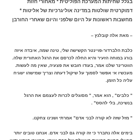
בגלל שחיתות המערכת הפוליטית * מאחורי חזות
דמוקרטית שולטות במדינה אוליגרכיות של אליטות *
מחשבות ראשונות על היום שלפני והיום שאחרי החורבן
– מאת אלה קובלנץ –
כלבת הלברדור-פויינטר הקשישה שלי, טינה שמה, איבדה איזה
בורג במוחה הזעיר והיא החלה לכרסם את הרגל האחורית שלה.
הווטרינר שלנו אמר, בעודו חובש את פצעיה, שאין מה לעשות.
מעכשיו אי אפשר לסמוך על שיקול דעתה וצריך שמישהו ישגיח
עליה כל הזמן.
" כלבים" , הוא אמר, " מסוגלים לכרות לעצמם את הרגל
בנשיכה, בלי להסס" .
" מזל שזה לא קורה לבני אדם" אמרתי ושנינו צחקנו.
בימים אלה נתברר כי זה קורה גם לבני אדם. אנחנו טובים יותר