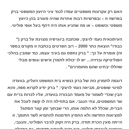
האם רק עקרונות משפטיים עמדו לנגד עיני היועץ המשפטי ברק
בפרשה זו – ובפרשיות רבות אחרות שהיה מעורב בהן כיועץ
משפטי וכשופט – או מה שהניע אותו היה דחף בעל אופי פוליטי.
העיתונאית נעמי לויצקי, שכתבה ביוגרפיה מצוינת על ברק ("
כבודו" הוצאת כתר 2000 – רוב הפרטים בכתבה זו מקורם בספר
זה) אומרת על כך: " ברק נתפס גם בעיני עצמו, כמי שמבין בהלכי
הפוליטיקה וברזיה… יש לו יכולת לתמרן אישים וגופים מבלי
שהללו יבחינו שהם מתומרנים" .
דוגמה לתמרון כזה של ברק כנשיא בית המשפט העליון, בוועדה
למינוי שופטים, מביאה נעמי לויצקי: " ברק יודע לקרוא מפה, והוא
הבין שכדי לשמור על מעמד הבכורה בוועדה, עליו לכרות ברית עם
שר המשפטים, צחי הנגבי. אם בתחילה היה לו קשה לעכל את
הברית, שכלל לא הלמה אותו, הרי שבתוך זמן קצר הסתגל
למציאות החדשה ולא החמיץ הזדמנות להחמיא לשר התומך. זו
הייתה מעין הכרת תודה. ברק היה זקוק לגיבוי הפוליטי, והנגבי,
שנחשב לגברתן פוליטי, היה זקוק לשיפור תדמיתו. גם במהלך