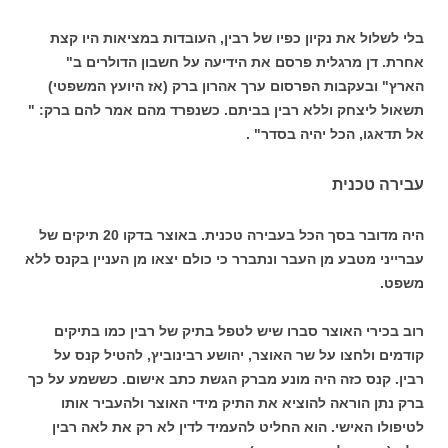
בלי לשלול את נקיון כפיו של רבין, העובדות במציאות היו קצת
אחרת. דן מרגלית פרסם את הידיעה על חשבון הדולרים ב"
הארץ" ובעקבות הפרסום ערך אהרון ברק (אז היועץ המשפטי)
תשאול ליצחק וללא רבין בביתם. כשנפרד מהם אמר להם ברק: "
אל תדאגו, הכל יהיה בסדר" .
עבירה טכנית
היה מדובר בסך הכל בעבירה טכנית. באוצר בדקו 20 תיקים של
עברייני מטבע מן העבר ונתברר כי כולם יצאו מן העניין בקנס ללא
משפט.
רוב בכירי האוצר סברו שיש לטפל בתיק של רבין כמו בתיקים
קודמים ולחצו על שר האוצר, יהושע רבינוביץ, להטיל קנס על
רבין. קנס כזה היה מונע מברק הגשת כתב אישום. כששמע על כך
ברק נתן הוראה להוציא את התיק מידי האוצר ולהעביר אותו
לטיפולו האישי. הוא החליט להעמיד לדין לא רק את לאה רבין