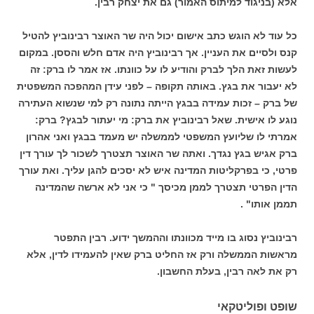
אלא (בניגוד למיתוס האמור) גם את יצחק רבין.
כל עוד לא הוגש כתב אישום יכול היה שר האוצר רבינוביץ להטיל
קנס ולסיים את העניין. אך רבינוביץ היה אדם חלש והססן. במקום
לעשות זאת הלך לברק והודיע לו על כוונתו. אז אמר לו ברק: זה
לא יעבור את בגץ. באותה תקופה – לפני עידן המהפכה המשפטית
של ברק – זכות עמידה בבגץ הייתה נתונה רק למי שנשוא העתירה
נוגע לו אישית. שאל רבינוביץ את ברק: מי יעתור לבגץ? ברק:
אמרתי לו שליועץ המשפטי לממשלה יש מעמד בבגץ ואני אהרון
ברק אגיש בגץ נגדך. ואתה שר האוצר תצטרך לשכור לך עורך דין
פרטי, כי בפרקליטות המדינה איש לא יסכים להגן עליך. ואת עורך
הדין הפרטי תצטרך לממן מכיסך " כי אני לא ארשה שהמדינה
תממן אותו" .
רבינוביץ נסוג בו מייד מכוונתו וההמשך ידוע. רבין התפטר
מראשות הממשלה ורק אז החליט ברק שאין להעמידו לדין, אלא
רק את לאה רבין, בעלת החשבון.
שופט ופוליטקאי