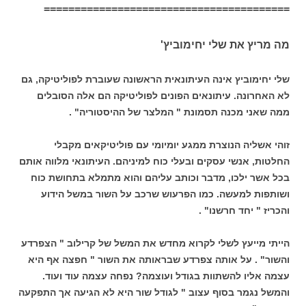
========================================
מה מריץ את שלי יחימוביץ'
שלי יחימוביץ אינה העיתונאית הראשונה שעוברת לפוליטיקה, גם
לא האחרונה. עיתונאים הפונים לפוליטיקה הם אלה הסובלים
ממה שאני מכנה תסמונת " המלצר של ההיסטוריה" .
זוהי אשליה הנוצרת ממגע יומיומי עם פוליטיקאים מקבלי
החלטות, אנשי עסקים ובעלי כוח למיניהם. העיתונאי מלווה אותם
בכל אשר ילכו, מדבר וכותב עליהם והוא מתמלא בתחושת כוח
ושותפות למעשה. כמו הפרעוש שרכב על השור במשל הידוע
והכריז " יחד חרשנו" .
הייתי מייעץ לשלי לקרוא מחדש את המשל של קרילוב " הצפרדע
והשור" . על אותה צפרדע שבראותה את השור " חפצה אף היא
עצמה אליו להשתוות בגודל ועוצמה? נפחה עצמה עוד ועוד.
והמשל נגמר בסוף עצוב " לגודל שור היא לא הגיעה אך התפקעה