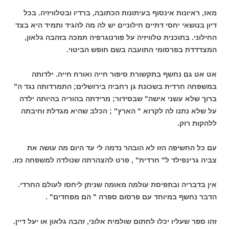
מאז, ראיונות אינסוף בעיתונות הכתובה, ברדיו ובטלוויזיה. בכל
דיון בנושאי יחסי דתיים חילוניים יש לה מה להגיד ותמיד היא בצד
החילוני. בתוכנית טלוויזיה על פורנוגרפיה תמכה בזהבה גלאון,
המצדדדת בפרסומי התועבה בשם חופש הביטוי.
אט אט גם נחשף בתקשורת סיפור חייה ואורח חייה. ילדותה
במשפחה חרדית בשכונת גן רחביה בירושלים; התמרדותה נגד ה"
ברוך שלא עשני אישה" שבסידור; מרידתה בהוריה בהיותה ילדה
על שלא נתנו לה לקרוא " הארץ" ; הכלב שהיא מגדלת וחיבתה
ללהקות רוק.
עם כל החשיפה הזו לא הובהר נדמה לי עד היום מה עושה את
צביה גרינפילד ל" חרדית" , פרט להצהרתה שנולדה למשפחה כזו.
אין בדבריה ובתפיסת עולמה מאומה שניתן ליחסו לעולם החרדי.
הדבר נחשף במיוחד עם פרסום ספרה " הם מפחדים" .
זהו ספר שעליו יכלו לחתום שולמית אלוני, זהבה גלאון או יעל דיין.