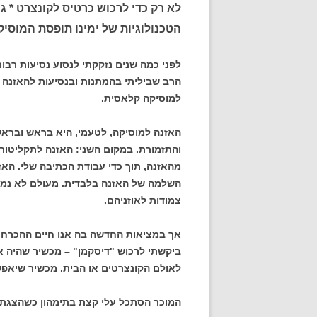
לא רק כדי לרכוש כרטיס לקונצרט * גם
הטכנולוגיות של ימינו תופסת המוסי
לפני כמה שנים נזקקתי לנסוע נסיעות רבו
הרב שביליתי בהמתנות ובנסיעות להאזנה ל
למוסיקה קלאסית.
האזנה למוסיקה, לטעמי, היא בראש וברא
והתזמורת. במקום השני: האזנה לתקליטור ב
מהאזנה, תוך כדי עבודת הכתיבה שלי. האזנ
השלמה של האזנה בלבדית. מעולם לא נמני
צמודות לאוזניהם.
אך במציאות החדשה בה אנו חיים ההכרח לא
ביקשתי לרכוש "דיסקמן" – מכשיר שהיה א
לאולם הקונצרטים או הבית. מכשיר שיאפש
המוכר הסתכל עלי קצת בתימהון כשהצגתי