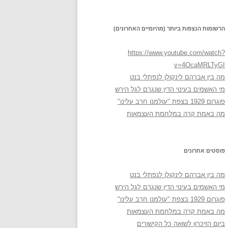
הרשומות הנצפות ביותר (מהיומיים האחרונים)
https://www.youtube.com/watch?
v=4OcaMRLTyGI
מה בין אברהם לינקולן לנפתלי בנט
מי האשמים בעינוי הדין שנגרם לגל הירש
פוגרום 1929 בצפת "עולמנו חרב עלינו"
מה באמת קרה במלחמת העצמאות
פוסטים אחרונים
מה בין אברהם לינקולן לנפתלי בנט
מי האשמים בעינוי הדין שנגרם לגל הירש
פוגרום 1929 בצפת "עולמנו חרב עלינו"
מה באמת קרה במלחמת העצמאות
ביום הזיכרון לשואה כל הקישורים