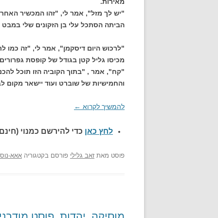
מאירות.
"יש לך מזל", אמר לי, "זהו המכשיר האחרו
הביתה הסתכל עלי בן הזקונים שלי במבט 
"לרכוש היום דיסקמן", אמר לי, "זה כמו 
מכיסו גליל קטן בגודל של קופסת גפרורים,
"קח", אמר , "בתוך הקוביה הזו תוכל להכנ
והחמישיות של שוברט ועוד יישאר מקום לבא
להמשיך לקרוא
←
לחץ כאן
כדי להירשם כ
מנוי (חינם)
פוסט
מאת
זאב גלילי
פורסם בקטגוריה
אאא-נוסט
מוסיקה, יהדות, פוסט מודרני