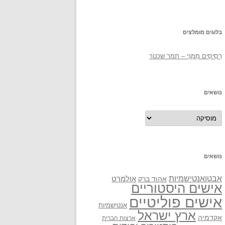
בלוגים מומלצים
רְסִיסִים מִמֶנִי – תמר שכטר
נושאים
נושאים
נושאים
אבטואנטישמיות
אולמרט
אהוד ברק
אישים היסטוריים
אישים פוליטיים
אנטישמיות
ארץ ישראל
אקדמיה
ארצות הברית