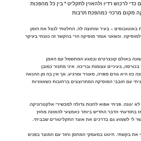
 כדי לרכוש רדיו ולהאזין לתקליט * בין כל מהפכות
קה מקום מרכזי כמהפכת תרבות
ת באוטובוסים – בעיר ומחוצה לה. החלטתי לנצל את הזמן
מוסיקה. וכשאני אומר מוסיקה הרי בהקשר זה כוונתי בעיקר
שונה באולם קונצרטים ובמגע המחשמל עם האמן
כורסה, בעיניים עצומות ובריכוז. איני מתנזר כמובן
ה כזו היא גורם מפרה, מעורר ומרגיע. אך אין בה מן ההנאה
תי עם חובבי המוסיקה המתרוצצים ברחובות כשאוזניות
 יגונה. פניתי אפוא לחנות גדולה למכשירי אלקטרוניקה.
ז בתודעתי הדבר החדיש ביותר כאמצעי להאזנה מחוץ
ר לי לשמוע גם בדרכים את אוצר התקליטורים שבביתי.
 את בקשתי. חיטט במעמקי המחסן וחזר עם המוצר בפנים