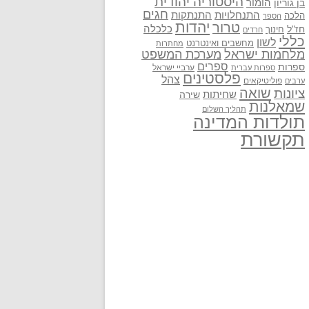
היסטוריה יהודית
בן גוריון
הומור
חגים
התנתקות
התנחלויות
הלכה
הספר
יהדות
טרור
חז"ל
כלכלה
חינוך
חרדים
כללי
לשון
מחשבים ואינטרנט
מחתרות
מלחמות ישראל
מערכת המשפט
ספרים
ספרות
ערביי ישראל
ספרות עברית
פלסטינים
צהל
פוליטיקאים
ערבים
שואה
ציונות
שחיתות
שירה
שמאלנות
תהליך השלום
תולדות המדינה
תקשורת