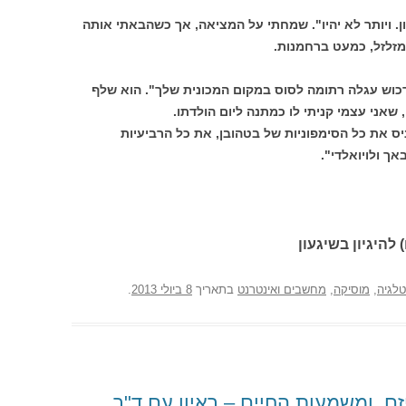
ן. ויותר לא יהיו". שמחתי על המציאה, אך כשהבאתי אותה
מזלזל, כמעט ברחמנות.
לרכוש עגלה רתומה לסוס במקום המכונית שלך". הוא שלף
 שאני עצמי קניתי לו כמתנה ליום הולדתו.
יס את כל הסימפוניות של בטהובן, את כל הרביעיות
ך ולויואלדי".
 להיגיון בשיגעון
לגיה
,
מוסיקה
,
מחשבים ואינטרנט
בתאריך
8 ביולי 2013
.
זם, ומשמעות החיים – ראיון עם ד"ר