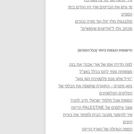
מי גרש את הבריטים ואיך היו החיים בימי
המנדט
מלובנגולו מלך זולו ועד מורה נבוכים
מכתב גלוי ל"אידיוטים שימושיים"
הרשומות הנצפות ביותר (בכל הזמנים)
למה הדירה אמו של אורי אבנרי את בנה
מצוואתה ומתי לחם בכלל באצ"ל
"חייל שלא אנס פלסטינית הוא גזען"
ג'ואן פיטרס – החוקרת שחשפה את הבלוף של
הפליטים הפלסטינים
המפות שכל תלמיד ישראלי חייב להכיר
אוצר צילומים של PALESTINE הריקה
איך להיפטר מזבובי הבית ולפתור את בעיית
היונים
המפה הגדולה של הארץ הריקה