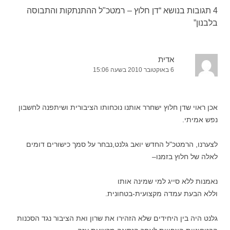
4 תגובות בנושא “
דן חלוץ – רמטכ"ל ההתנתקות והתבוסה
בלבנון
”
אדית
6 באוקטובר 2010 בשעה 15:06
אכן ראוי שדן חלוץ ישחרר אותנו נוכחותו הציבורית ושיתפנה לחשבון
נפש אמיתי.
לצערנו, הרמטכ"ל החדש יואב גלנט,נבחר על סמך כישורים דומים
לאלה של חלוץ בזמנו–
נאמנות ללא סייג למי שמינה אותו
וללא הבעת עמדה מקצועית-בטחונית.
גלנט היה בין היחידים שלא הזהירו את שרון ואת הציבור נגד הסכנות