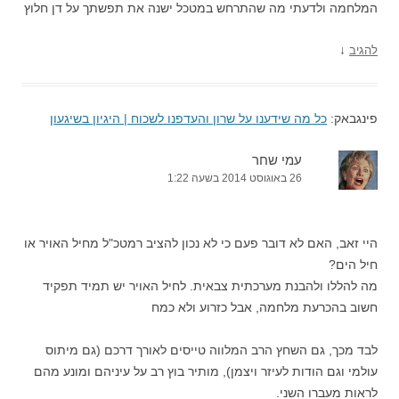
המלחמה ולדעתי מה שהתרחש במטכל ישנה את תפשתך על דן חלוץ
↓
להגיב
פינגבאק:
כל מה שידענו על שרון והעדפנו לשכוח | היגיון בשיגעון
עמי שחר
26 באוגוסט 2014 בשעה 1:22
היי זאב, האם לא דובר פעם כי לא נכון להציב רמטכ"ל מחיל האויר או
חיל הים?
מה להללו ולהבנת מערכתית צבאית. לחיל האויר יש תמיד תפקיד
חשוב בהכרעת מלחמה, אבל כזרוע ולא כמח
לבד מכך, גם השחץ הרב המלווה טייסים לאורך דרכם (גם מיתוס
עולמי וגם הודות לעיזר ויצמן), מותיר בוץ רב על עיניהם ומונע מהם
לראות מעברו השני.