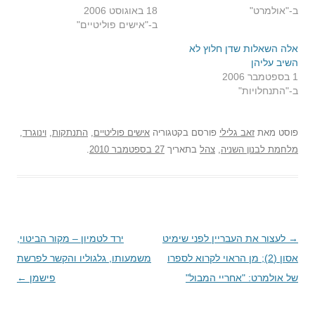
ב-"אולמרט"
18 באוגוסט 2006
ב-"אישים פוליטיים"
אלה השאלות שדן חלוץ לא
השיב עליהן
1 בספטמבר 2006
ב-"התנחלויות"
פוסט
מאת
זאב גלילי
פורסם בקטגוריה
אישים פוליטיים
,
התנתקות
,
וינוגרד
,
מלחמת לבנון השניה
,
צהל
בתאריך
27 בספטמבר 2010
.
→
ניווט
לעצור את העבריין לפני שימיט
ירד לטמיון – מקור הביטוי,
בפוסטים
אסון (2); מן הראוי לקרוא לספרו
משמעותו, גלגוליו והקשר לפרשת
של אולמרט: "אחריי המבול"
פישמן
←