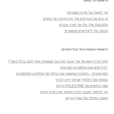
הרשומות הכי נצפות
איך לפעול נגד מדינה מטורפת
מי גרש את הבריטים ואיך היו החיים בימי המנדט
מלובנגולו מלך זולו ועד מורה נבוכים
מכתב גלוי ל"אידיוטים שימושיים"
הרשומות הנצפות ביותר (בכל הזמנים)
למה הדירה אמו של אורי אבנרי את בנה מצוואתה ומתי לחם בכלל באצ"ל
"חייל שלא אנס פלסטינית הוא גזען"
ג'ואן פיטרס – החוקרת שחשפה את הבלוף של הפליטים הפלסטינים
המפות שכל תלמיד ישראלי חייב להכיר
אוצר צילומים של PALESTINE הריקה
איך להיפטר מזבובי הבית ולפתור את בעיית היונים
המפה הגדולה של הארץ הריקה