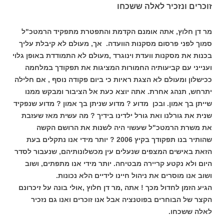
זוכרים ונזכיר לאלה ששכחו
מר דן חלוץ, אתה אומנם הקדמת והתפטרת מתפקיד הרמטכ"ל
סמוך לפני פרסום מסקנות הוועדה. אך, מעולם לא קיבלת עליך
בכנות את מסקנות וועדת וינוגרד ,מעולם לא התמודדת באופן גלוי
וענייני עם קביעותיה החמורות המציגות את תפקודך במלחמה
ככישלון ומעולם לא הצגת ראיות כי ביום פקודה נוסף , אם חלילה
יתרחש, תנהג אחרת. אתה יוצא כעת אל הציבור ומבקש ממנו
שייתן בך אמון. ובכן מדוע ? מדוע שניתן בך אמון ? מדוע שנפקיד
שנית את גורלנו ואת גורל ילדינו בידיך ? מה עשית מאז שעזבת
את משרת הרמטכ"ל שעשוי היה לשנות את הרושם הקשה
שהותיר בנו תפקודך בקיץ 2006 ? יותר מידי אנו נתקלים בעת
הזאת באישים המצפים שנעלים עין מכשלונותיהם, שנעבור לסדר
היום ולא נקטע קריירה מבטיחה. יותר מידי אנו מתפתים, ושוב
ושוב אנו מוסרים את ניהול חיינו לידיים הלא נכונות.
הגיע הזמן לחדול מכך ! אתה ,מר דן חלוץ ,אולי בונה על זיכרונם
הקצר של הבוחרים בפוטנציה אבל אנו זוכרים ואנו גם נזכיר
לאלה ששכחו.