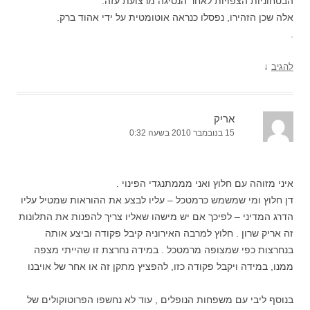
הבטחוניות הצפויות לאחר הנסיגה מרצועת עזה.
אלה שכן הזהירו, נפסלו כנראה אוטומטית על ידי אהוד ברק.
.
↓
להגיב
אריק
15 בנובמבר 2010 בשעה 0:32
איני מזוהה עם חלוץ ואני מממתנגדי הפינוי .
דן חלוץ ומי שמשמש כרמטכל – עליו לבצע את ההוראות שמטיל עליו
הדרג המדיני – לפיכך אם יש מישהו שאליו צריך להפנות את התלונות
זה אריק שרון . חלוץ למרבה האירוניה קיבל פקודה וביצע אותה
בנחרצות כפי שמצופה מרמטכל . במידה נחרצת זו שהייתי מצפה
ממנו, במידה ויקבל פקודה כזו, להפציץ מתקן זה או אחר של אויבנו
בנוסף ליבי עם משפחות הנופלים , עוד לא נחשפו הפרוטוקולים של