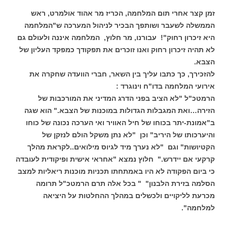
זמן קצר אחרי תום המלחמה, הכריז מר אהוד אולמרט, ראש
הממשלה לשעבר ושותפך הבכיר לניהול המערכה ש"המלחמה
היא זיכרון רחוק"! עבורנו, מר חלוץ, המלחמה איננה ולעולם גם
לא תהיה זיכרון רחוק ואנו זוכרים את תפקודך כמפקד העליון של
הצבא.
להזכירך, כך כתבו עליך בין השאר, חברי הוועדה שחקרה את
אירועי המלחמה בדו"ח וינוגרד :
הרמטכ"ל "לא הציב בפני הדרג המדיני את המורכבות של
הזירה…ואת המגבלות הגדולות במוכנות של הצבא." הוא שגה
ב"אמונת-יתר בכוחו של חיל האוויר ואי הערכה נכונה של כוחו
והיערכותו של היריב" וכן "לא נתן משקל הולם לנזקן של
הקטיושות" וגם "לא נערך מיד לגיוס מילואים..לקראת מהלך
קרקעי אם יידרש." חלוץ נמצא "אחראי אישית ופיקודית לעובדה
כי ביום הפקודה לא היו באמתחתו תכניות מוכנות ריאליות למצב
הסלמה בזירת הלבנון" " בכל אלה תרם הרמטכ"ל תרומה
מכרעת לליקויים ולכשלים במהלך ההחלטות על היציאה
למלחמה".