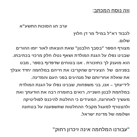
וזה נוסח המכתב
:
ערב חג הסוכות התשע"א
לכבוד רא"ל במיל' מר דן חלוץ
שלום.
מצורף הספר "בסבך הלבנון" שאת הוצאתו לאור יזמו ההורים
שבנינו נפלו על הגנת המולדת ושאף נטלו חלק מרכזי בכתיבתו.
הוא מוענק לך כתזכורת . אנו בטוחים שדפדוף בספר , מבט
בפניהם של הצעירים שהקריבו את חייהם במלחמה יחדד אצלך
את שאלת אחריותם של מנהיגים בפני העם והמדינה.
לידיעתך – אנו, בני משפחות, שבנינו נפלו על הגנת המולדת
במלחמת לבנון השנייה, רואים בחומרה רבה את הודעתך ואת
מעשיך לאחרונה, המעידים כי החלטת להיכנס לפוליטיקה
ולהצטרף למעגל מקבלי ההחלטות שתשפענה על בטחונה
ושלומה של מדינת ישראל.
"עבורנו המלחמה אינה זיכרון רחוק"