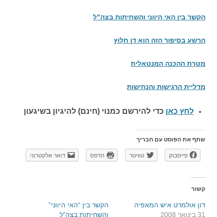
הקשר בין האי היווני והשחיתות בצה"ל
הרשע בסיפור הזה הוא דן חלוץ
מטרת ההכנה המנטאלית
מדליית הרגישות והנחישות
לחץ כאן
כדי להירשם כ
מנוי (חינם) להיגיון בשיגעון
שתף את הפוסט עם חבריך
פייסבוק
טוויטר
הדפס
דואר אלקטרוני
קשור
דון אולמרט איש המאפיה
הקשר בין “האי היווני”
31 בינואר 2008
והשחיתות בצה"ל