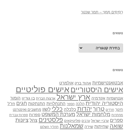
רְסִיסִים מִמֶנִי – תמר שכטר
נושאים
נושאים
נושאים
אבטואנטישמיות
אולמרט
אהוד ברק
אישים פוליטיים
אישים היסטוריים
ארץ ישראל
אקדמיה
בן גוריון
הומור
אנטישמיות
ארצות הברית
היסטוריה יהודית
חגים
התנתקות
התנחלויות
חז"ל
הלכה
הספר
יהדות
כללי
טרור
לשון
כלכלה
מחשבים ואינטרנט
חינוך
חרדים
מלחמות ישראל
מערכת המשפט
ספרות
מחתרות
ספרות עברית
פלסטינים
ציונות
ספרים
צהל
ערביי ישראל
פוליטיקאים
ערבים
שואה
שמאלנות
שחיתות
שירה
תהליך השלום