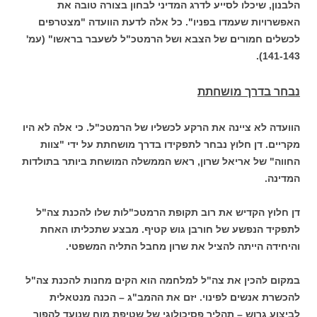
הלבנון, שיכלו לסייע לדרג המדיני לבחון בצורה טובה את
האפשרויות שעמדו בפניו". כל אלה לדעת הוועדה "מצטרפים
לכשלים חמורים של הצבא ושל הרמטכ"ל לשעבר בראשו" (עמ'
141-143).
נבחר בדרך מושחתת
הוועדה לא ציינה את הרקע לכשליו של הרמטכ"ל. כי אלה לא היו
מקריים. דן חלוץ נבחר לתפקידו בדרך מושחתת על ידי "צוות
החווה" של אריאל שרון, ראש הממשלה המושחת ביותר בתולדות
המדינה.
דן חלוץ הקדיש את רוב תקופת הרמטכ"לות שלו להכנת צה"ל
לתפקיד הנפשע של חורבן גוש קטיף. מבצע שתכליתו האחת
והיחידה הייתה להציל את שרון מחבל התליה המשפטי.
במקום להכין את צה"ל למלחמה הוא הקים מחנות להכנת צה"ל
להכשרת אנשים לפינוי. יזם את ההמב"ג – הכנה מנטאלית
לביצוע גרוש – תהליך פסיכולוגי של שטיפת מוח שנועד להפוך