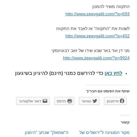
התקווה משיר להמנון
http://www.zeevgalili.com/?p=693
לשנות את "התקווה" או לאבד את התקווה
http://www.zeevgalili.com/?p=402
מני דן ועד באר שבע שירו של זאב ז'בוטינסקי
http://www.zeevgalili.com/?p=9924
לחץ כאן
כדי להירשם כ
מנוי (חינם) להיגיון בשיגעון
שתף את הפוסט עם חבריך
פייסבוק
טוויטר
הדפס
דואר אלקטרוני
קשור
מקור המנגינה ל"ירושלים של
ה"שמאלן" שכתב "הימנון