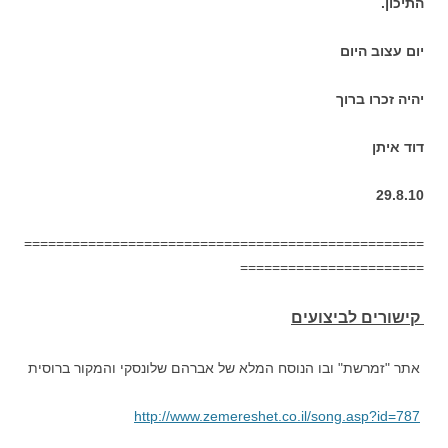
התיכון.
יום עצוב היום
יהיה זכרו ברוך
דוד איתן
29.8.10
==================================================
=======================
קישורים לביצועים
אתר "זמרשת" ובו הנוסח המלא של אברהם שלונסקי והמקור ברוסית
http://www.zemereshet.co.il/song.asp?id=787