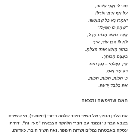
חַכִּי לִי וַאֲנִי אָשׁוּב,
עַל אַף אֵימֵי גּוֹרָל!
יֹאמְרוּ נָא כָּל שֶׁנּוֹאֲשׁוּ:
"שִׂחֵק לוֹ הַמַּזָּל!"
אֲשֶׁר נוֹאַשׁ חַכּוֹת חָדַל,
לֹא לוֹ הָבֵן עוֹד, אֵיךְ
בְּתוֹךְ הָאֵשׁ אוֹתִי הִצַּלְתְּ,
בְּעֶצֶם חַכּוֹתֵךְ.
אֵיךְ נִצַּלְתִּי – נָבֶן זֹאת
רַק אֲנִי וְאַתְּ,
כִּי חַכּוֹת, חַכּוֹת, חַכּוֹת,
אַתְּ בִּלְבַד יָדַעְתְּ.
האם שחיפשה ומצאה
את הלחן הנפוץ של השיר חיבר שלמה דרורי (דויטשר), מי ששירת
בצבא הבריטי ונמנה עם חברי הלהקה הצבאית "מעין זה". יחידתו
עסקה באבטחת נמלים ושדות תעופה, ואת השיר חיבר, כעדותו,