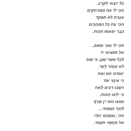
כָּל יוֹצְאֵי לַקְּרָב.
חַכִּי לִי עֵת מִמֶּרְחַקִּים
אִגֶּרֶת לֹא תִּפְקֹד
חַכִּי עֵת כָּל הַמְחַכִּים
כְּבָר יִמְאֲסוּ חַכּוֹת.
חַכִּי לִי וַאֲנִי אָשׁוּב,
אַל תּוֹשִׁיטִי יָד
לְכָל אֲשֶׁר שִׁנֵּן, כִּי שׁוּב
לֹא אֶחֱזֹר לָעַד.
יַאֲמִינוּ אֵם וָאָח
כִּי אֵינֶנִּי עוֹד
וְיָשְׁבוּ רֵעִים לָאָח
כִּי יִלְאו חַכּוֹת,
וּמָזְגוּ כּוֹס יֵין שָׂרָף
לְזֵכֶר נִשְׁמָתִי…
חַכִּי, וְעִמָּהֶם יַחְדָּו
אַל תַּחְפְּזִי תִּשְׁתִּי.