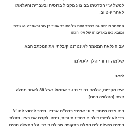
למשל ע"י הסרטתו בביצוע מקביל ברוסית ובעברית והעלאתו
לאתר יו-טיוב.
המאמר פורסם גם בכתב העת של הסופר אהוד בן עזר ובאתר עונג שבת
ומובא כאן באדיבותו של אלי הכהן
עם העלאת המאמר לאינטרנט קיבלתי את המכתב הבא
שלמה דרורי הלך לעולמו
לזאב,
איזו מקריות, שלמה דרורי נפטר אתמול בגיל 89 לאחר מחלה
קשה [ההלוויה היום]
היה אדם מיוחד, ציוני אמיתי ברמ"ח אבריו, סירב לנסוע לחו"ל
כדי לא לבזבז דולרים במדינות זרות, ניסה לקדם את רעיון תעלת
הימים מאילת לים המלח בתקופה שכולם דיברו על התעלה מהים