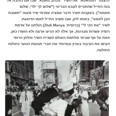
להצגת "המטאטא" את השיר "מכתב מאמא" שבו אם כותבת אל
בנה החייל שהתגייס לצבא הבריטי ("שלום לך ילדי, שלום
מאמא"). בעקבות השיר חיבר אמציה עמרמי שיר מענה "תשובת
הבן לאמא", באותו לחן, שבו משיב החייל לאמו הדואגת.
לשיר "את חכי לי" (ברוסית: Zhdi Menya) הולחנו על אדמת
רוסיה עשרות מנגינות, אך אלה לא הגיעו ארצה ולא הושרו כאן.
וזאת על אף שבימי מלחמת העולם השנייה השיר והלחן הרוסי
הציפו את הציבור בארץ ובמיוחד את חברי תנועות הנוער כחולות
החולצה.