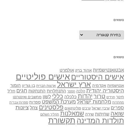
נושאים
נושאים
נושאים
אבטואנטישמיות
אולמרט
אהוד ברק
אישים פוליטיים
אישים היסטוריים
ארץ ישראל
אקדמיה
בן גוריון
הומור
אנטישמיות
ארצות הברית
היסטוריה יהודית
חגים
התנתקות
התנחלויות
חז"ל
הלכה
הספר
יהדות
כללי
טרור
לשון
כלכלה
מחשבים ואינטרנט
חינוך
חרדים
מלחמות ישראל
מערכת המשפט
ספרות
מחתרות
ספרות עברית
פלסטינים
ציונות
ספרים
צהל
ערביי ישראל
פוליטיקאים
ערבים
שואה
שמאלנות
שחיתות
שירה
תהליך השלום
תקשורת
תולדות המדינה