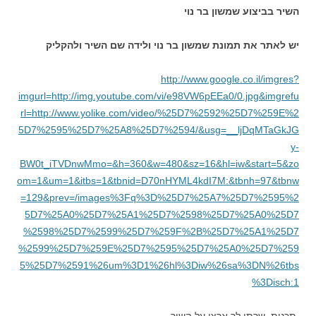
השיר בביצוע שמשון בר נוי
יש לאתר את תמונת שמשון בר נוי ולידה שם השיר ולהקליק
http://www.google.co.il/imgres?
imgurl=http://img.youtube.com/vi/e98VW6pEEa0/0.jpg&imgrefu
rl=http://www.yolike.com/video/%25D7%2592%25D7%259E%2
5D7%2595%25D7%25A8%25D7%2594/&usg=__ljDqMTaGkJG
y-
BW0t_iTVDnwMmo=&h=360&w=480&sz=16&hl=iw&start=5&zo
om=1&um=1&itbs=1&tbnid=D70nHYML4kdI7M:&tbnh=97&tbnw
=129&prev=/images%3Fq%3D%25D7%25A7%25D7%2595%2
5D7%25A0%25D7%25A1%25D7%2598%25D7%25A0%25D7
%2598%25D7%2599%25D7%259F%2B%25D7%25A1%25D7
%2599%25D7%259E%25D7%2595%25D7%25A0%25D7%259
5%25D7%2591%26um%3D1%26hl%3Diw%26sa%3DN%26tbs
%3Disch:1
תכנית שרתי לך ארצי על השיר