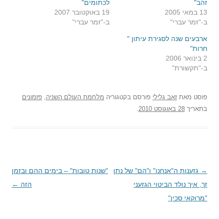
זהב"
לכתומים"
13 במאי 2005
19 באוקטובר 2007
ב-"זמר עברי"
ב-"זמר עברי"
ארבעים שנה לסגירת עיתון "
חרות"
2 בינואר 2006
ב-"תקשורת"
פוסט
מאת
זאב גלילי
פורסם בקטגוריה
מלחמת העולם השניה
,
פזמונים
בתאריך
28 באוגוסט 2010
.
→
ניווט
גזענות ה"אנחנו" ו"הם" של נתן
"שנות טובות" – בימים ההם ובזמן
בפוסטים
זך, איך נולד הביטוי הגזעני
הזה
←
"מרוקאי סכין"