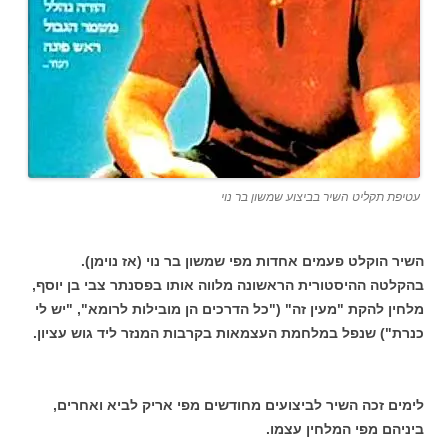
עטיפת תקליט השיר בביצוע שמשון בר נוי
השיר הוקלט פעמים אחדות מפי שמשון בר נוי (אז נוימן).
בהקלטה ההיסטורית הראשונה מלווה אותו בפסנתר צבי בן יוסף,
מלחין להקת "מעין זה" ("כל הדרכים הן מובילות לרומא", "יש לי
כנרת") שנפל במלחמת העצמאות בקרבות המנזר ליד גוש עציון.
לימים זכה השיר לביצועים מחודשים מפי אריק לביא ואחרים,
ביניהם מפי המלחין עצמו.