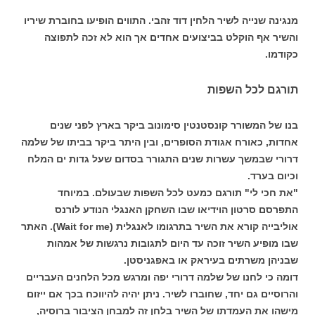
מנגינה שנייה לשיר הלחין דוד זהבי. התווים הופיעו בחוברת שיריו
והשיר אף הוקלט בביצועים אחדים אך הוא לא זכה לתפוצה
כקודמו.
תורגם לכל השפות
בנו של המשורר קונסטנטין סימונוב ביקר בארץ לפני שנים
אחדות, כאורח אגודת הסופרים, ובין היתר ביקר בביתו של שלמה
דרורי שבמשך עשרות שנים התגורר בסדום שעל גדות ים המלח
וכיום בערד.
"את חכי לי" תורגם כמעט לכל השפות שבעולם. במיוחד
התפרסם סרטון הוידיאו שבו השחקן האנגלי הנודע לורנס
אוליבייה קורא את השיר בתרגומו לאנגלית (Wait for me). האתר
שבו מופיע השיר זוכה עד היום לתגובות נרגשות של אמהות
שבניהן משרתים בעיראק או באפגניסטן.
דומה כי לחנו של שלמה דרורי יפה ומרגש מכל הלחנים העבריים
והרוסיים גם יחד, שחוברו לשיר. ניתן יהיה להיווכח בכך אם ייזום
מישהו את העמדתו של השיר בלחן זה למבחן הציבור ברוסיה,