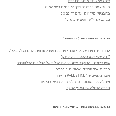
איך לפעול נגד מדינה מטורפת
מי גרש את הבריטים ואיך היו החיים בימי המנדט
מלובנגולו מלך זולו ועד מורה נבוכים
מכתב גלוי ל"אידיוטים שימושיים"
הרשומות הנצפות ביותר (בכל הזמנים)
למה הדירה אמו של אורי אבנרי את בנה מצוואתה ומתי לחם בכלל באצ"ל
"חייל שלא אנס פלסטינית הוא גזען"
ג'ואן פיטרס – החוקרת שחשפה את הבלוף של הפליטים הפלסטינים
המפות שכל תלמיד ישראלי חייב להכיר
אוצר צילומים של PALESTINE הריקה
איך להיפטר מזבובי הבית ולפתור את בעיית היונים
המפה הגדולה של הארץ הריקה
הרשומות הנצפות ביותר (מהיומיים האחרונים)