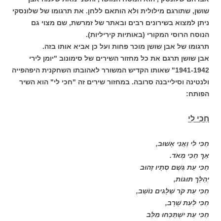
שושן, שתורגם מילולית ולא הותאם ללחן. את תרגומו של שלונסקי
ניתן למצוא בשירונים רבים ובאתר של זמרשת, שם מצוי גם
הנוסח הרוסי המקורי (באותיות קיריליות).
תרגומו של אבן שושן מוכר פחות ועל כן אביא אותו בזה.
אבן שושן תרגם את כל מחזור השירים של סימונוב "יומן לירי
1941-1942" שאותו הקדיש המשורר לאהובתו השחקנית היפהפייה
ולנטינה וסילייבנה סרובה. במחזור שירים זה "חכי לי" הוא השיר
הפותח:
חַכִּי לִי
חַכִּי לִי וַאֲנִי אָשׁוּב,
אַךְ חַכִּי מְאֹד.
חַכִּי עֵת גֶּשֶׁם סְתָיו זָהוּב
יְהַלֵּךְ תּוּגוֹת,
חַכִּי עֵת קֹר שְׁלָגִים נוֹשֵׁב,
חַכִּי לְעֵת שָׁרָב,
חַכִּי עֵת יִשְׁתַּכְּחוּ מִלֵּב