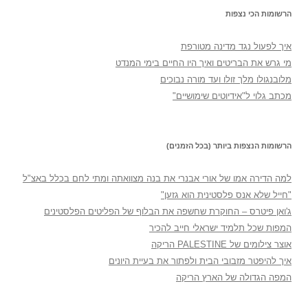
הרשומות הכי נצפות
איך לפעול נגד מדינה מטורפת
מי גרש את הבריטים ואיך היו החיים בימי המנדט
מלובנגולו מלך זולו ועד מורה נבוכים
מכתב גלוי ל"אידיוטים שימושיים"
הרשומות הנצפות ביותר (בכל הזמנים)
למה הדירה אמו של אורי אבנרי את בנה מצוואתה ומתי לחם בכלל באצ"ל
"חייל שלא אנס פלסטינית הוא גזען"
ג'ואן פיטרס – החוקרת שחשפה את הבלוף של הפליטים הפלסטינים
המפות שכל תלמיד ישראלי חייב להכיר
אוצר צילומים של PALESTINE הריקה
איך להיפטר מזבובי הבית ולפתור את בעיית היונים
המפה הגדולה של הארץ הריקה