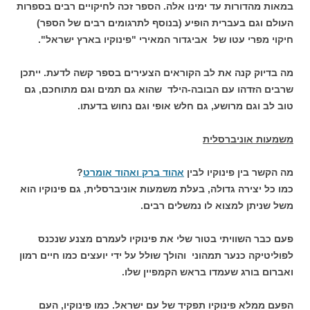
במאות מהדורות עד ימינו אלה. הספר זכה לחיקויים רבים בספרות
העולם וגם בעברית הופיע (בנוסף לתרגומים רבים של הספר)
חיקוי מפרי עטו של אביגדור המאירי "פינוקיו בארץ ישראל".
מה בדיוק קנה את לב הקוראים הצעירים בספר קשה לדעת. ייתכן
שרבים הזדהו עם הבובה-הילד שהוא גם תמים וגם מתוחכם, גם
טוב לב וגם מרושע, גם חלש אופי וגם נחוש בדעתו.
משמעות אוניברסלית
מה הקשר בין פינוקיו לבין
אהוד ברק ואהוד אומרט
?
כמו כל יצירה גדולה, בעלת משמעות אוניברסלית, גם פינוקיו הוא
משל שניתן למצוא לו נמשלים רבים.
פעם כבר השוויתי בטור שלי את פינוקיו לעמרם מצנע שנכנס
לפוליטיקה כנער תמהוני והולך שולל על ידי יועצים כמו חיים רמון
ואברום בורג שעמדו בראש הקמפיין שלו.
הפעם ממלא פינוקיו תפקיד של עם ישראל. כמו פינוקיו, העם