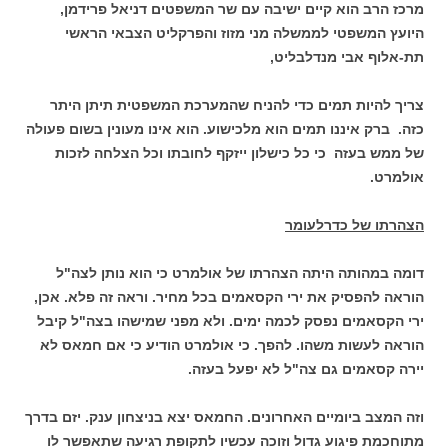
מרכז הרב הוא קיים ישיבה עם שר המשפטים דניאל פרידמן,
היועץ המשפטי לממשלה מני מזוז והפרקליט הצבאי הראשי
תת-אלוף אבי מנדלבליט,
צריך להיות תמים כדי להניח שהמערכת המשפטית תיתן היתר
כזה. ברק איננו תמים הוא מלכישוע. הוא אינו מעונין בשום פעולה
של ממש בעזה כי כל כישלון ייזקף לחובתו וכל הצלחה לזכות
אולמרט.
הצהרתו של כדרלעומר
דומה במהותה היתה הצהרתו של אולמרט כי הוא נותן לצה"ל
הוראה להפסיק את ירי הקסאמים בכל מחיר. וראה זה פלא. אכן,
ירי הקסאמים נפסק לכמה ימים. ולא מפני שמישהו בצה"ל קיבל
הוראה לעשות משהו. להפך. כי אולמרט הודיע כי אם חמאס לא
יירה קסאמים גם צה"ל לא יפעל בעזה.
וזה המצב ביומיים האחרונים. החמאס יצא בניצחון ענק. יזם בדרך
מתוחכמת פיגוע גדול וזוכה עכשיו לתקופת רגיעה שתאפשר לו