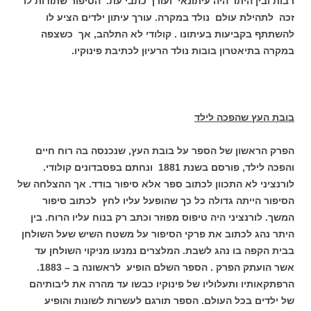
רבות ובין היתר היה עיתונאי ועורך כתבי עת. הסיפור שתודות לו
זכה לתהילת עולם נולד במקרה. עורך עיתון ילדים הציע לו
להשתתף בקביעות בעיתונו . קולודי לא התלהב, אך כשצפה
במקרה בתיאטרון בובות נולד הרעיון לכתיבת פינוקיו.
בובת העץ שהפכה לילד
הפרק הראשון של הספר על בובת העץ, שנכנסה בה רוח חיים
והפכה לילד, פורסם בשנת 1881 ונחתם בפסבדונים קולודי.
לורנציני לא התכוון לכתוב ספר אלא סיפור בודד. אך ההצלחה של
הסיפור הייתה גדולה כל כך שהופעל עליו לחץ לכתוב סיפור
המשך. לורנציני היה טיפוס מפוזר וכתב רק בנוח עליו הרוח. בין
היתר נהג לכתוב את פרקי הסיפור על משטח השיש שעל השולחן
בבית הקפה בו נהג לשבת. המלצרים נמנעו מניקוי השולחן עד
אשר הועתק הפרק . הספר השלם הופיע לראשונה ב – 1883.
הרפתקאותיו ותעלוליו של פינוקיו כבשו עד מהרה את ליבותיהם
של ילדים בכל העולם. הספר תורגם לעשרות לשונות והופיע