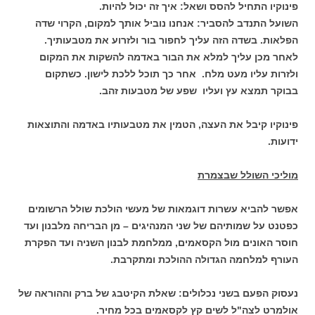
פינוקיו התחיל להסס ושאל: איך זה יכול להיות.
השועל התנדב להסביר: אנחנו נוביל אותך למקום, הקרוי שדה
הפלאות. בשדה הזה עליך לחפור בור ולזרוע את מטבעותיך.
לאחר מכן עליך למלא את הבור באדמה להשקות את המקום
ולזרות עליו מעט מלח. אחר כך תוכל ללכת לישון. כשתקום
בבוקר תמצא עץ ועליו שפע של מטבעות זהב.
פינוקיו קיבל את העצה, הטמין את מטבעותיו באדמה והתוצאות
ידועות.
מוליכי השולל שבצמרת
אפשר להביא עשרות דוגמאות של מעשי הולכת שולל הרשומים
כפטנט על שמותיהם של שני המנהיגים – מן הבריחה מלבנון ועד
חוסר האונים מול הקסאמים, ממלחמת לבנון השניה ועד הפקרת
העורף למלחמה הגדולה ההולכת ומתקרבת.
נעסוק הפעם בשני נכלולים: שאלת הקיטבג של ברק וההוראה של
אולמרט לצה"ל לשים קץ לקסאמים בכל מחיר.