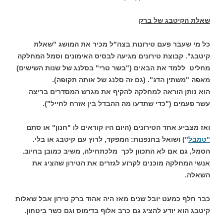
שאלת הקיטבג של ברק
כל מי שעבר פעם טירונות בצה"ל מכיר את המושג "שאלת
קיטבג". קבוצת טירונים מגיעה לבסיס האימונים וסמל המחלקה
מחליט ללמד את הבאים ("בשר טרי" בסלנג של שנות השישים)
מאפה "משתין הדג". (גם זה סלנג של אותה תקופה).
הוא נותן הוראה למחלקה להקיף את מגרש המסדרים בריצה
עשר פעמים ("כדי שתדעו מה ההבדל בין אזרח לחייל").
ואז מצביע אחד הטירונים (היום היו קוראים לו "חנון" או סתם
"טמבל
") ושואל בחנפנות: המפקד, לרוץ עם קיטבג או בלי.
הסמל, גם אם לא התכוון לכך מלכתחילה, משיב כמובן בחיוב.
אנשי המחלקה מוכנים לקרוע לגזרים את הטירון שהציג את
השאלה.
כבר חלף כמעט יובל שנים מאז היה אהוד ברק טירון אבל שאלות
קיטבג הוא יודע להציג גם כרב אלוף בדימוס וגם כשר ביטחון.