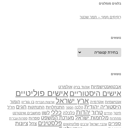
בלוגים מומלצים
רְסִיסִים מִמֶנִי – תמר שכטר
נושאים
נושאים
נושאים
אבטואנטישמיות
אולמרט
אהוד ברק
אישים פוליטיים
אישים היסטוריים
ארץ ישראל
אקדמיה
בן גוריון
הומור
אנטישמיות
ארצות הברית
היסטוריה יהודית
חגים
התנתקות
התנחלויות
חז"ל
הלכה
הספר
יהדות
כללי
טרור
לשון
כלכלה
מחשבים ואינטרנט
חינוך
חרדים
מלחמות ישראל
מערכת המשפט
ספרות
מחתרות
ספרות עברית
פלסטינים
ציונות
ספרים
צהל
ערביי ישראל
פוליטיקאים
ערבים