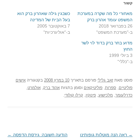
קשור
מאחורי כל מה שקרה במערכת
כשבגין גילה שאהרון ברק הוא
המשפט עומד אהרון ברק
בעל הבית של המדינה
26 בפברואר 2018
7 באוקטובר 2005
ב-"מערכת המשפט"
ב-"אוליגרכיות"
מדוע בחר ברק בדוד לוי לשר
החוץ
3 ביולי 1999
ב-"כללי"
פוסט
מאת
זאב גלילי
פורסם בתאריך
10 במרץ 2008
בקטגוריה
אישים
פוליטיים
,
ספרות
,
פוליטיקאים
וסומן בתגיות
אהוד ברק
,
אולמרט
,
כדרלעומר
,
מלכישוע
,
פינוקיו
,
קרלו קולודי
.
→
ניווט
ראה הנה מוטלות גופותינו
הודעה חשובה: גירסת הדפסה
←