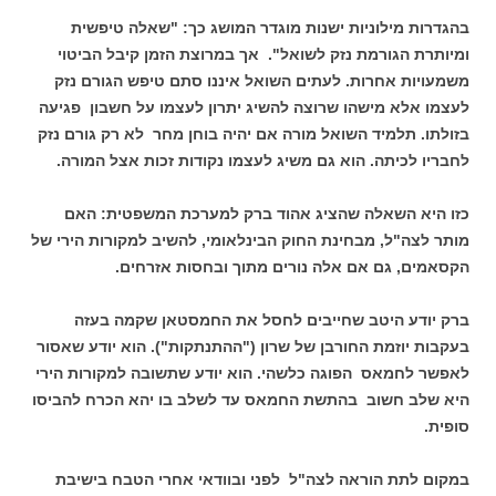
בהגדרות מילוניות ישנות מוגדר המושג כך: "שאלה טיפשית
ומיותרת הגורמת נזק לשואל". אך במרוצת הזמן קיבל הביטוי
משמעויות אחרות. לעתים השואל איננו סתם טיפש הגורם נזק
לעצמו אלא מישהו שרוצה להשיג יתרון לעצמו על חשבון פגיעה
בזולתו. תלמיד השואל מורה אם יהיה בוחן מחר לא רק גורם נזק
לחבריו לכיתה. הוא גם משיג לעצמו נקודות זכות אצל המורה.
כזו היא השאלה שהציג אהוד ברק למערכת המשפטית: האם
מותר לצה"ל, מבחינת החוק הבינלאומי, להשיב למקורות הירי של
הקסאמים, גם אם אלה נורים מתוך ובחסות אזרחים.
ברק יודע היטב שחייבים לחסל את החמסטאן שקמה בעזה
בעקבות יוזמת החורבן של שרון ("ההתנתקות"). הוא יודע שאסור
לאפשר לחמאס הפוגה כלשהי. הוא יודע שתשובה למקורות הירי
היא שלב חשוב בהתשת החמאס עד לשלב בו יהא הכרח להביסו
סופית.
במקום לתת הוראה לצה"ל לפני ובוודאי אחרי הטבח בישיבת