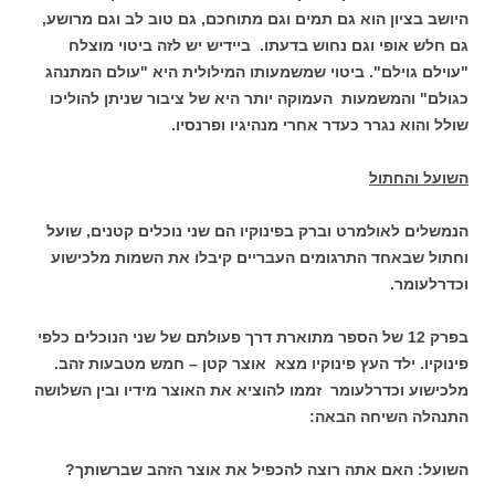
היושב בציון הוא גם תמים וגם מתוחכם, גם טוב לב וגם מרושע,
גם חלש אופי וגם נחוש בדעתו. ביידיש יש לזה ביטוי מוצלח
"עוילם גוילם". ביטוי שמשמעותו המילולית היא "עולם המתנהג
כגולם" והמשמעות העמוקה יותר היא של ציבור שניתן להוליכו
שולל והוא נגרר כעדר אחרי מנהיגיו ופרנסיו.
השועל והחתול
הנמשלים לאולמרט וברק בפינוקיו הם שני נוכלים קטנים, שועל
וחתול שבאחד התרגומים העבריים קיבלו את השמות מלכישוע
וכדרלעומר.
בפרק 12 של הספר מתוארת דרך פעולתם של שני הנוכלים כלפי
פינוקיו. ילד העץ פינוקיו מצא אוצר קטן – חמש מטבעות זהב.
מלכישוע וכדרלעומר זממו להוציא את האוצר מידיו ובין השלושה
התנהלה השיחה הבאה:
השועל: האם אתה רוצה להכפיל את אוצר הזהב שברשותך?