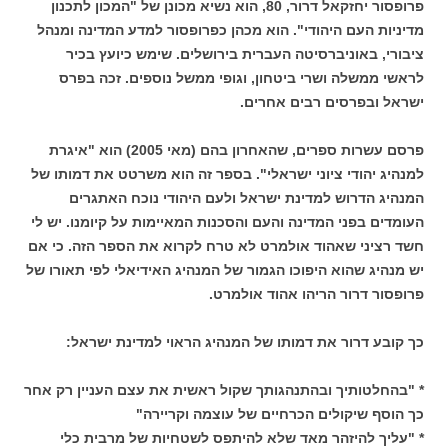
פרופסור יחזקאל דרור, 80, הוא נשיא מכונן של "המכון לתכנון
מדיניות העם היהודי". הוא מכהן כפרופסור למדע המדינה ומנהל
ציבורי, באוניברסיטה העברית בירושלים. שימש כיועץ בכיר
לראשי ממשלה ושרי ביטחון, וגופי ממשל נוספים. זכה בפרס
ישראל ובפרסים רבים אחרים.
פרסם עשרות ספרים, שהאחרון בהם (מאי 2005) הוא "איגרת
למנהיג יהודי ציוני ישראלי". בספר זה הוא משרטט את דמותו של
המנהיג הדרוש למדינת ישראל ולעם היהודי נוכח האתגרים
העומדים בפני המדינה והעם והסכנות המאיימות על קיומנו. יש לי
חשד רציני שאהוד אולמרט לא טרח לקרוא את הספר הזה. כי אם
יש מנהיג שהוא היפוכו הגמור של המנהיג האידיאלי לפי תאורו של
פרופסור דרור הריהו אהוד אולמרט.
כך קובע דרור את דמותו של המנהיג הראוי למדינת ישראל:
* "בהחלטותיך ובהתנהגותך שקול ראשית את עצם העניין רק אחר
כך הוסף שיקולים הכרחיים של עוצמה וקריירה"
* "עליך להיזהר מאד שלא להיתפס לשטחיות של מרבית כלי