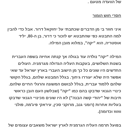
של הוועדה מטעם .
חסרי חוש הומור
איני חוזר בי מן הדברים שכתבתי על יחזקאל דרור. אבל כדי להבין
למה התבטא כפי שהתבטא יש לזכור כי דרור, בן ה-80, יליד
אוסטריה, הוא "יקה", במלוא מובן המילה.
המילה "יקה" נולדה עוד בגולה אך קנתה אחיזה בשפה העברית
בשנות השלושים, בעקבות העליה הגדולה מגרמניה. העולים
החדשים היו שונים כל כך מן הישוב העברי בארץ ישראל עד שאי
אפשר היה שלא יעוררו גיחוך. בגלל המבטא שלהם, בגלל הקושי
שלהם ללמוד עברית, בגלל לבושם המשונה והרגלי החיים שלהם.
כינויי הגנאי שדבקו בהם כמו "יקה" (שבלשון העם הובן כראשי
תיבות של "יהודי קשה הבנה") לא היו שונים מכינויי הגנאי שדבקו
בעליות אחרות (רומני גנב, מרוקני סכין, עיראקי פיג'מה, פולני
ווזווז וכדומה).
בפועל תרמה העליה הגרמנית לארץ ישראל משאבים עצומים של