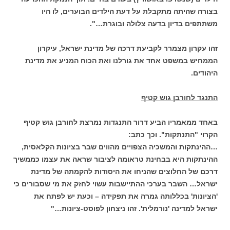
בצורה שהיתה מתקבלת על דעת הילדים הבוערים, לו היו
משתתפים בדיון בדעה צלולה ובוגרת…".
זהו עקרון מצמרר לקביעת דרכה של מדינת ישראל, עיקרון
הממחיש במשפט אחד את גורלנו ואת הכוח המניע את מדינת
היהודים.
התנגד לחורבן גוש קטיף
באחד ממאמריו הביע דרור התנגדות נמרצת לחורבן גוש קטיף
הקרוי "התנתקות". וכך כתב:
…ההינתקות והמשכיה הצפויים מהווים שבר בציונות הקלאסית,
ההינתקות היא בבחינת טראומה לציבור שראה את עצמו כממשיך
דרכם של החלוצים שהניחו את היסודות להקמתה של מדינת
ישראל… השבר בערכי ההתיישבות עשוי לחזק את מי שסבורים כי
'הציונות' בכללותה גמרה את תפקידה – וכעת יש לפתח את
ישראל למדינה 'נורמלית'. זהו ניצחון לפוסט-ציונות…"