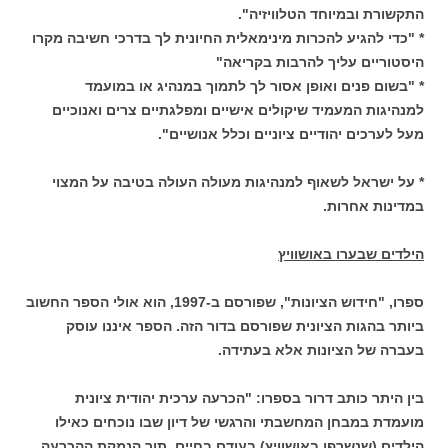
התקשורת ובמיוחד הטלוויזיה".
* "כדי להגיע להכרות מינימאלית החיונית לך בדרכי חשיבה מקרו
היסטוריים עליך להרבות בקריאה"
* "בשום פנים ואופן אסור לך לתמוך במנהיג או במועמד
למנהיגות המעמיד שיקולים אישיים ומפלגתיים צרים ואנוכיים
מעל לערכים יהודיים ציוניים וכלל אנושיים".
* על ישראל לשאוף למנהיגות מעולה העולה בטיבה על המצוי
במדינות אחרות.
הילדים שבערו באושוויץ
ספרו, "חידוש הציונות", שפורסם ב-1997, הוא אולי הספר החשוב
ביותר בהגות הציונית שפורסם בדור הזה. הספר איננו עוסק
בעברה של הציונות אלא בעתידה.
בין היתר כותב דרור בספרו: "הכרעה ערכית יהודית ציונית
מועמדת במבחן המחשבתי והרגשי של דיון שבו נוכחים כאילו
הילדים (שנשרפו באושוויץ) בעודם בחיים. תוך הנמקת ההכרעה