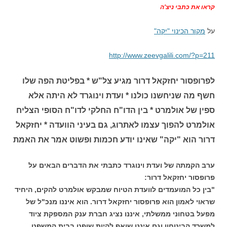
קראו את כתבי ניצ'ה
על
מקור הכינוי "יקה"
http://www.zeevgalili.com/?p=211
לפרופסור יחזקאל דרור מגיע צל"ש * בפליטת הפה שלו
חשף מה שניחשנו כולנו * ועדת וינוגרד לא היתה אלא
ספין של אולמרט * בין הדו"ח החלקי לדו"ח הסופי הצליח
אולמרט להפוך עצמו לאתרוג, גם בעיני הוועדה * יחזקאל
דרור הוא "יקה" שאינו יודע חכמות ופשוט אמר את האמת
ערב הקמתה של ועדת וינוגרד כתבתי את הדברים הבאים על
פרופסור יחזקאל דרור:
"בין כל המועמדים לוועדת הטיוח שמבקש אולמרט להקים, היחיד
שראוי לאמון הוא פרופסור יחזקאל דרור. הוא איננו מנכ"ל של
מפעל בטחוני ממשלתי, איננו נציג חברת ענק המספקת ציוד
למשרד הביטחון וגם איננו שואף להיות שופט בבית המשפט