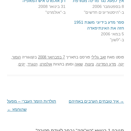
איך לפעול נגד מדינה מטורפת
דון אולמרט איש המאפיה
8 בספטמבר 2006
31 בינואר 2008
ב-"היסטוריונים חדשים"
ב-"אולמרט"
ספר מדע בידיוני משנת 1951
חזה את האינתיפאדה
5 במאי 2006
ב-"לשון"
פוסט
מאת
זאב גלילי
פורסם בתאריך
7 בפברואר 2008
בקטגוריה
הומור
,
יקה
,
מדע המדינה
,
ציונות
,
שואה
וסומן בתגיות
אולמרט
,
וינוגרד
,
יקים
.
→
ניווט
איך טובחים הערבים באחיהם
תולדות הזמר העברי – מפעל
בפוסטים
שהוחמץ
←
תגובה 1 בנושא “
כש"יקה" נבחר לועדת חקירה
”