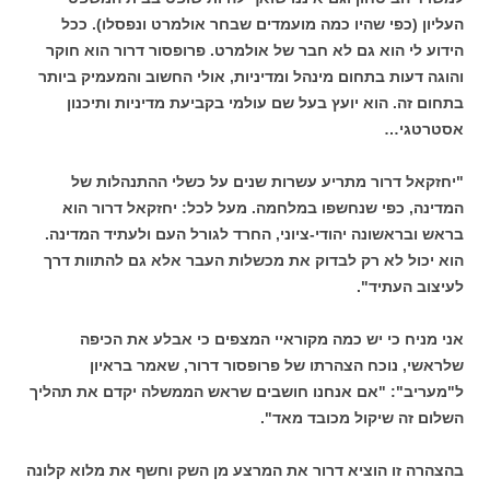
העליון (כפי שהיו כמה מועמדים שבחר אולמרט ונפסלו). ככל
הידוע לי הוא גם לא חבר של אולמרט. פרופסור דרור הוא חוקר
והוגה דעות בתחום מינהל ומדיניות, אולי החשוב והמעמיק ביותר
בתחום זה. הוא יועץ בעל שם עולמי בקביעת מדיניות ותיכנון
אסטרטגי…
"יחזקאל דרור מתריע עשרות שנים על כשלי ההתנהלות של
המדינה, כפי שנחשפו במלחמה. מעל לכל: יחזקאל דרור הוא
בראש ובראשונה יהודי-ציוני, החרד לגורל העם ולעתיד המדינה.
הוא יכול לא רק לבדוק את מכשלות העבר אלא גם להתוות דרך
לעיצוב העתיד".
אני מניח כי יש כמה מקוראיי המצפים כי אבלע את הכיפה
שלראשי, נוכח הצהרתו של פרופסור דרור, שאמר בראיון
ל"מעריב": "אם אנחנו חושבים שראש הממשלה יקדם את תהליך
השלום זה שיקול מכובד מאד".
בהצהרה זו הוציא דרור את המרצע מן השק וחשף את מלוא קלונה