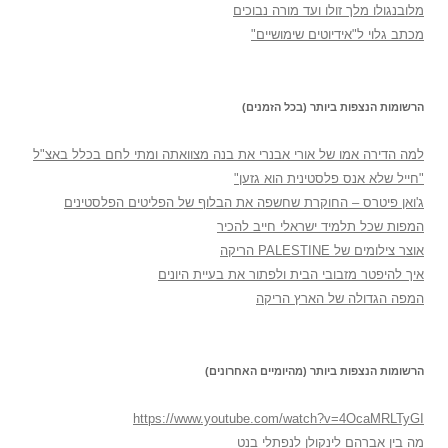
מלובנגולו מלך זולו ועד מורה נבוכים
מכתב גלוי ל"אידיוטים שימושיים"
הרשומות הנצפות ביותר (בכל הזמנים)
למה הדירה אמו של אורי אבנרי את בנה מצוואתה ומתי לחם בכלל באצ"ל
"חייל שלא אנס פלסטינית הוא גזען"
ג'ואן פיטרס – החוקרת שחשפה את הבלוף של הפליטים הפלסטינים
המפות שכל תלמיד ישראלי חייב להכיר
אוצר צילומים של PALESTINE הריקה
איך להיפטר מזבובי הבית ולפתור את בעיית היונים
המפה הגדולה של הארץ הריקה
הרשומות הנצפות ביותר (מהיומיים האחרונים)
https://www.youtube.com/watch?v=4OcaMRLTyGI
מה בין אברהם לינקולן לנפתלי בנט