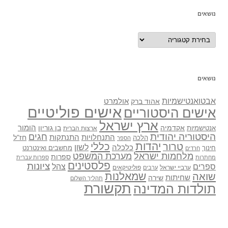
נושאים
נושאים
נושאים
אבטואנטישמיות
אולמרט
אהוד ברק
אישים פוליטיים
אישים היסטוריים
ארץ ישראל
אקדמיה
בן גוריון
הומור
אנטישמיות
ארצות הברית
היסטוריה יהודית
חגים
התנתקות
התנחלויות
חז"ל
הלכה
הספר
יהדות
כללי
טרור
לשון
כלכלה
מחשבים ואינטרנט
חינוך
חרדים
מלחמות ישראל
מערכת המשפט
ספרות
מחתרות
ספרות עברית
פלסטינים
ציונות
ספרים
צהל
ערביי ישראל
פוליטיקאים
ערבים
שואה
שמאלנות
שחיתות
שירה
תהליך השלום
תקשורת
תולדות המדינה