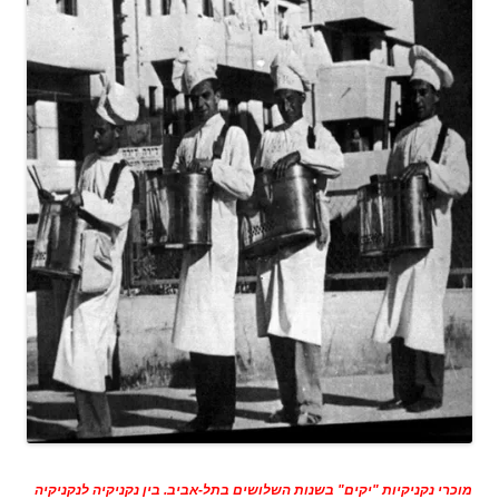
מוכרי נקניקיות "יקים" בשנות השלושים בתל-אביב. בין נקניקיה לנקניקיה