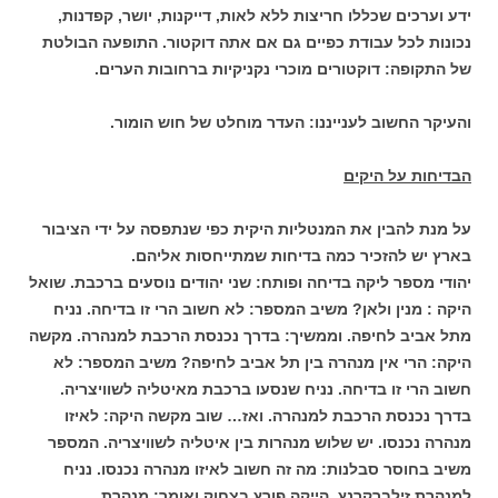
ידע וערכים שכללו חריצות ללא לאות, דייקנות, יושר, קפדנות,
נכונות לכל עבודת כפיים גם אם אתה דוקטור. התופעה הבולטת
של התקופה: דוקטורים מוכרי נקניקיות ברחובות הערים.
והעיקר החשוב לענייננו: העדר מוחלט של חוש הומור.
הבדיחות על היקים
על מנת להבין את המנטליות היקית כפי שנתפסה על ידי הציבור
בארץ יש להזכיר כמה בדיחות שמתייחסות אליהם.
יהודי מספר ליקה בדיחה ופותח: שני יהודים נוסעים ברכבת. שואל
היקה : מנין ולאן? משיב המספר: לא חשוב הרי זו בדיחה. נניח
מתל אביב לחיפה. וממשיך: בדרך נכנסת הרכבת למנהרה. מקשה
היקה: הרי אין מנהרה בין תל אביב לחיפה? משיב המספר: לא
חשוב הרי זו בדיחה. נניח שנסעו ברכבת מאיטליה לשוויצריה.
בדרך נכנסת הרכבת למנהרה. ואז… שוב מקשה היקה: לאיזו
מנהרה נכנסו. יש שלוש מנהרות בין איטליה לשוויצריה. המספר
משיב בחוסר סבלנות: מה זה חשוב לאיזו מנהרה נכנסו. נניח
למנהרת זילברקרנץ. הייקה פורץ בצחוק ואומר: מנהרת