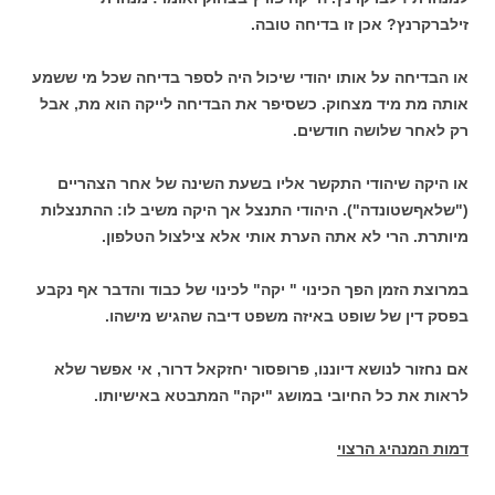
זילברקרנץ? אכן זו בדיחה טובה.
או הבדיחה על אותו יהודי שיכול היה לספר בדיחה שכל מי ששמע
אותה מת מיד מצחוק. כשסיפר את הבדיחה לייקה הוא מת, אבל
רק לאחר שלושה חודשים.
או היקה שיהודי התקשר אליו בשעת השינה של אחר הצהריים
("שלאףשטונדה"). היהודי התנצל אך היקה משיב לו: ההתנצלות
מיותרת. הרי לא אתה הערת אותי אלא צילצול הטלפון.
במרוצת הזמן הפך הכינוי " יקה" לכינוי של כבוד והדבר אף נקבע
בפסק דין של שופט באיזה משפט דיבה שהגיש מישהו.
אם נחזור לנושא דיוננו, פרופסור יחזקאל דרור, אי אפשר שלא
לראות את כל החיובי במושג "יקה" המתבטא באישיותו.
דמות המנהיג הרצוי