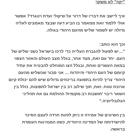
"יקה" לא משקר
איך ליישב את דבריו של דרור על שיקולי ועדת וינוגרד? אפשר
אולי ללמוד זאת ממאמר בו הביע דעה שבצד מאמצים לעליה
גדולה יש לשמור שליש מהעם היהודי בגולה.
וכך הוא כותב:
"…יש לפעול להגברת העלייה כדי לרכז בישראל כשני שליש של
העם. יחד עם זאת, מצד אחר, בגלל מצב העולם והאזור הצפוי
במאה העשרים ואחת, ובגלל הצו המוחלט להבטיח את עתיד
קיומם של העם היהודי והיהדות … אני סבור שכשליש מהעם
היהודי צריך להיות בתפוצה בריכוזים גדולים שיש להם יכולת קיום
ארוכת טווח. זאת, תוך שילוב רב בין ישראל לתפוצות, כולל בין
השאר ריבוי 'תושבות רב-מקומית' ההולמת גם את תהליכי
הגלובליזציה."
בין השיטים של אמירה זו ניתן לזהות חרדה לעצם הסיכוי
להישרדותה של המדינה היהודית, כשזו המנהיגות העומדת
בראשה.