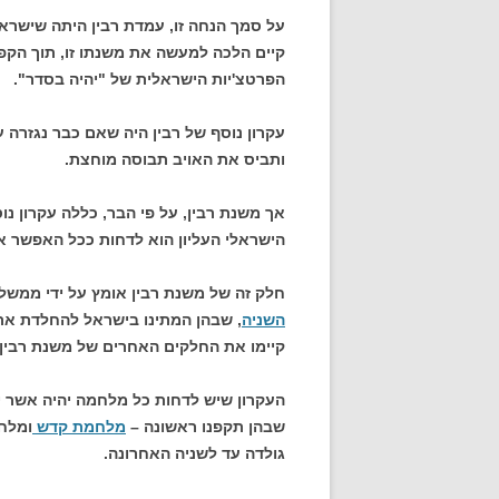
על סמך הנחה זו, עמדת רבין היתה שישרא
קיים הלכה למעשה את משנתו זו, תוך הק
הפרטצ'יות הישראלית של "יהיה בסדר".
עקרון נוסף של רבין היה שאם כבר נגזרה 
ותביס את האויב תבוסה מוחצת.
אך משנת רבין, על פי הבר, כללה עקרון נ
הישראלי העליון הוא לדחות ככל האפשר 
חלק זה של משנת רבין אומץ על ידי ממשל
השניה
, שבהן המתינו בישראל להחלדת ארס
קיימו את החלקים האחרים של משנת רבין 
העקרון שיש לדחות כל מלחמה יהיה אשר 
שבהן תקפנו ראשונה –
מלחמת קדש
ומלחמ
גולדה עד לשניה האחרונה.