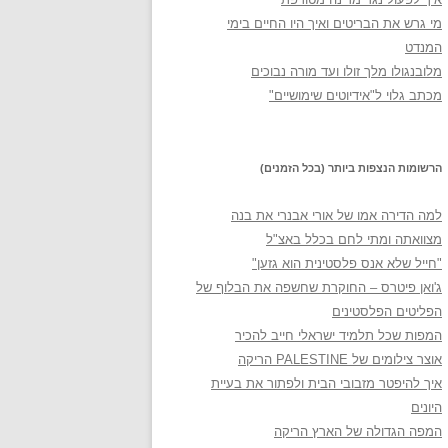
מי גרש את הבריטים ואיך היו החיים בימי
המנדט
מלובנגולו מלך זולו ועד מורה נבוכים
מכתב גלוי ל"אידיוטים שימושיים"
הרשומות הנצפות ביותר (בכל הזמנים)
למה הדירה אמו של אורי אבנרי את בנה
מצוואתה ומתי לחם בכלל באצ"ל
"חייל שלא אנס פלסטינית הוא גזען"
ג'ואן פיטרס – החוקרת שחשפה את הבלוף של
הפליטים הפלסטינים
המפות שכל תלמיד ישראלי חייב להכיר
אוצר צילומים של PALESTINE הריקה
איך להיפטר מזבובי הבית ולפתור את בעיית
היונים
המפה הגדולה של הארץ הריקה