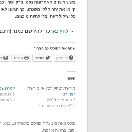
בשש השנים האחרונות נקטו ברק ושרון כ
קיימו את יתר חלקי משנתו. וכך הגענו ל
כל שיקול דעת ובלי להיות מוכנים.
לחץ כאן
כדי להירשם כ
מנוי (חינם)
שתף את הפוסט עם חבריך
פייסבוק
טוויטר
הדפס
דו
קשור
מורשת יצחק רבין או מורשת
למה נשכ
רצח רבין
1 בנובמבר 2017
2 בנובמבר 2000
ב-"אוסלו
ב-"אישים היסטוריים"
פוסט
מאת
זאב גלילי
פורסם בתאריך
18 במאי 2007
וסומן בתגיות
אולמרט
.