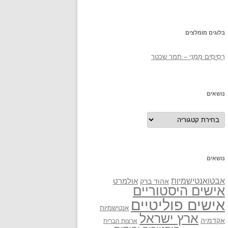
בלוגים מומלצים
רְסִיסִים מִמֶנִי – תמר שכטר
נושאים
נושאים
נושאים
אבטואנטישמיות
אולמרט
אהוד ברק
אישים היסטוריים
אישים פוליטיים
אנטישמיות
ארץ ישראל
אקדמיה
ארצות הברית