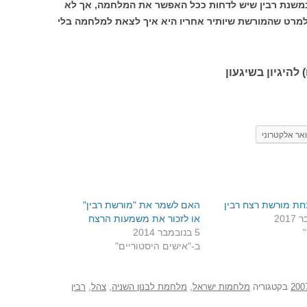
במשנת רבין שיש לדחות ככל האפשר את המלחמה, אך לא
אולמרט שהמורשת שיותיר אחריו היא איך לצאת למלחמה בלי
 להיגיון בשיגעון
אר אלקטרוני
חת מורשת רצח רבין
האם לשמר את "מורשת רבין"
או לזכור את משמעות הרצח
"
5 בנובמבר 2014
ב-"אישים היסטוריים"
בקטגוריה
מלחמות ישראל
,
מלחמת לבנון השניה
,
צהל
,
רבין