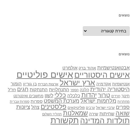
נושאים
נושאים
נושאים
אבטואנטישמיות
אולמרט
אהוד ברק
אישים פוליטיים
אישים היסטוריים
ארץ ישראל
אקדמיה
בן גוריון
הומור
אנטישמיות
ארצות הברית
היסטוריה יהודית
חגים
התנתקות
התנחלויות
חז"ל
הלכה
הספר
יהדות
כללי
טרור
לשון
כלכלה
מחשבים ואינטרנט
חינוך
חרדים
מלחמות ישראל
מערכת המשפט
ספרות
מחתרות
ספרות עברית
פלסטינים
ציונות
ספרים
צהל
ערביי ישראל
פוליטיקאים
ערבים
שואה
שמאלנות
שחיתות
שירה
תהליך השלום
תקשורת
תולדות המדינה