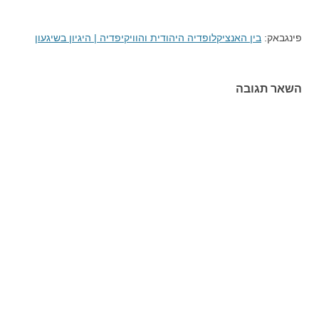
פינגבאק:
בין האנציקלופדיה היהודית והוויקיפדיה | היגיון בשיגעון
השאר תגובה