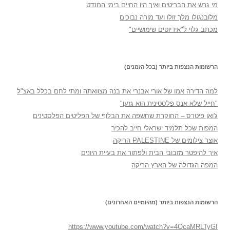
מי גרש את הבריטים ואיך היו החיים בימי המנדט
מלובנגולו מלך זולו ועד מורה נבוכים
מכתב גלוי ל"אידיוטים שימושיים"
הרשומות הנצפות ביותר (בכל הזמנים)
למה הדירה אמו של אורי אבנרי את בנה מצוואתה ומתי לחם בכלל באצ"ל
"חייל שלא אנס פלסטינית הוא גזען"
ג'ואן פיטרס – החוקרת שחשפה את הבלוף של הפליטים הפלסטינים
המפות שכל תלמיד ישראלי חייב להכיר
אוצר צילומים של PALESTINE הריקה
איך להיפטר מזבובי הבית ולפתור את בעיית היונים
המפה הגדולה של הארץ הריקה
הרשומות הנצפות ביותר (מהיומיים האחרונים)
https://www.youtube.com/watch?v=4OcaMRLTyGI