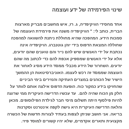
שינוי הפירמידה של ידע ועוצמה
אחד מחסידי הוויקיפדיה, ג. רז, איש מחשבים מבריק מארצות
הברית, כותב לי: " הוויקיפדיה משנה את פירמידת העוצמה של
סמכות הידע. המהפכה שהיא מחוללת ניתנת להשוואה למהפכה
שחוללה המצאת הדפוס בידי יוהן גוטנברג. הויקיפדיה אינה
נכתבת על ידי האנשים שיש להם נייר והם טוענים שהם יודעים,
אלא על ידי האנשים שמספיק אכפת להם כדי לכתוב מה שהם
יודעים. השחרור של הידע מכבלי ממסד הידע מסיג לאחור את
העוצמה שממסד זה רכש לעצמו. האוניברסיטאות הן ההמשך
הישיר של הכוהנים במצרים העתיקה והנזירים בימי הביניים
שהחזיקו בידע כמקור כוח. הופעת הדפוס אילצה אותם לוותר על
חלק מן הכוח שהיה להם. עד עכשיו הדרישה העיקרית ממי שרוצה
להיות פילסוף היתה תשלום מיסי חבר לגילדת הפילוסופים. מכאן
והלאה הדרישה העיקרית היא גישה לקפה אינטרנט וסקרנות
בריאה. אני חושב שניתן לצפות בעתיד לצורות חדשות של הכשרה
מקצועית ותארים אקדמיים, שלא יהיו קשורים למוסד פיזי.