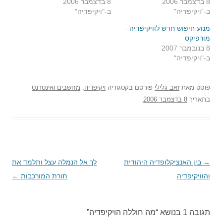
8 בדצמבר 2006
8 בדצמבר 2006
ב-"ויקיפדיה"
ב-"ויקיפדיה"
מנוע חיפוש חדש לוויקיפדיה -
מורפיקס
8 בנובמבר 2007
ב-"ויקיפדיה"
פוסט
מאת
זאב גלילי
פורסם בקטגוריה
ויקיפדיה
,
מחשבים ואינטרנט
בתאריך
8 בדצמבר 2006
.
→
ניווט
בין האנציקלופדיה היהודית
לך אל הנמלה עצל ותלמד את
בפוסטים
והוויקיפדיה
תורת המורכבות
←
תגובה 1 בנושא “
מה חוללה הויקיפדיה
”