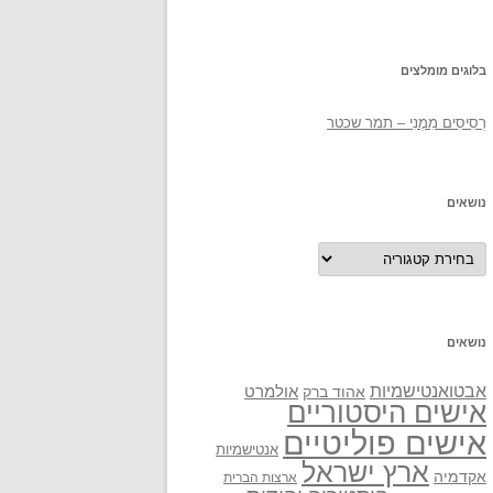
בלוגים מומלצים
רְסִיסִים מִמֶנִי – תמר שכטר
נושאים
נושאים
נושאים
אבטואנטישמיות
אולמרט
אהוד ברק
אישים היסטוריים
אישים פוליטיים
אנטישמיות
ארץ ישראל
אקדמיה
ארצות הברית