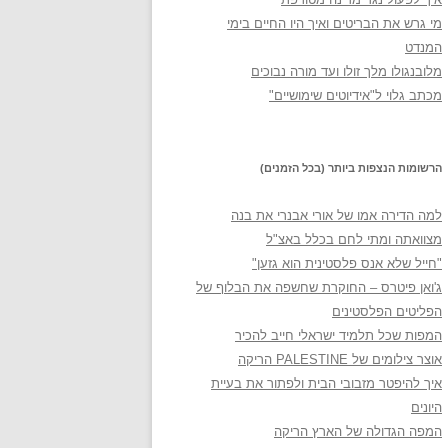
מי גרש את הבריטים ואיך היו החיים בימי
המנדט
מלובנגולו מלך זולו ועד מורה נבוכים
מכתב גלוי ל"אידיוטים שימושיים"
הרשומות הנצפות ביותר (בכל הזמנים)
למה הדירה אמו של אורי אבנרי את בנה
מצוואתה ומתי לחם בכלל באצ"ל
"חייל שלא אנס פלסטינית הוא גזען"
ג'ואן פיטרס – החוקרת שחשפה את הבלוף של
הפליטים הפלסטינים
המפות שכל תלמיד ישראלי חייב להכיר
אוצר צילומים של PALESTINE הריקה
איך להיפטר מזבובי הבית ולפתור את בעיית
היונים
המפה הגדולה של הארץ הריקה