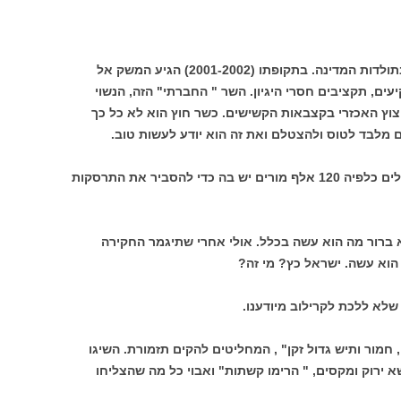
סילבן שלום היה שר האוצר הגרוע ביותר בתולדות המדינה. בתקופתו (2001-2002) הגיע המשק אל
ים, תקציבים חסרי היגיון. השר " החברתי" הזה, הנשוי
יצוץ האכזרי בקצבאות הקשישים. כשר חוץ הוא לא כל כך
 מלבד לטוס ולהצטלם ואת זה הוא יודע לעשות טוב.
ומה עם שרת החינוך? הרי רק האיבה שמגלים כלפיה 120 אלף מורים יש בה כדי להסביר את התרסקות
לא ברור מה הוא עשה בכלל. אולי אחרי שתיגמר החקירה
ה הוא עשה. ישראל כץ? מי זה?
לא ללכת לקרילוב מיודענו.
חמור ותיש גדול זקן" , המחליטים להקים תזמורת. השיגו
שא ירוק ומקסים, " הרימו קשתות" ואבוי כל מה שהצליחו