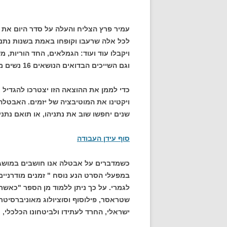
עמיר פרץ הצליח והעלה על סדר היום את 
לכל אלה שרעבו וקופחו באמת בשנות נתניה
ויקבלו עוד ועוד: הגמלאים, החד הוריות, מ
וגם השייכים הבדואים הנושאים 16 נשים מעזה ומביאים מאה ילדים לעולם.
כדי לממן את ההוצאה הזו יצטרכו להגדיל
ויקטינו את המוטיבציה של יזמים. האבטלה
שנים יחפשו שוב את נתניהו, או תואם נתני
סוף עידן העבודה
כשמדברים על אבטלה אנו חושבים במושג
במפעלי הסרט הנע נוסח " זמנים מודרניים"
לגמרי. על כך ניתן ללמוד מן הספר "כאשר
שטראסר, פילוסוף וסוציולוג מאוניברסיטת ב
ישראלי, החרד לעתידו ולביטחונו הכלכלי, 