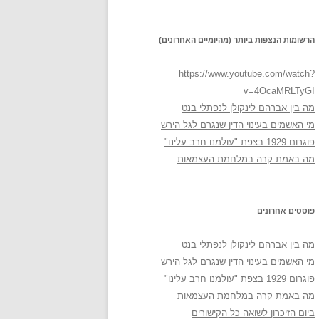
הרשומות הנצפות ביותר (מהיומיים האחרונים)
https://www.youtube.com/watch?
v=4OcaMRLTyGI
מה בין אברהם לינקולן לנפתלי בנט
מי האשמים בעינוי הדין שנגרם לגל הירש
פוגרום 1929 בצפת "עולמנו חרב עלינו"
מה באמת קרה במלחמת העצמאות
פוסטים אחרונים
מה בין אברהם לינקולן לנפתלי בנט
מי האשמים בעינוי הדין שנגרם לגל הירש
פוגרום 1929 בצפת "עולמנו חרב עלינו"
מה באמת קרה במלחמת העצמאות
ביום הזיכרון לשואה כל הקישורים