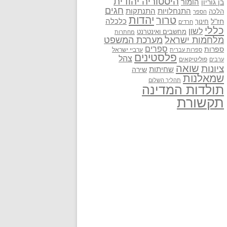
היסטוריה יהודית
בן גוריון
הומור
חגים
התנתקות
התנחלויות
הלכה
הספר
יהדות
טרור
חז"ל
כלכלה
חינוך
חרדים
כללי
לשון
מחשבים ואינטרנט
מחתרות
מלחמות ישראל
מערכת המשפט
ספרים
ספרות
ערביי ישראל
ספרות עברית
פלסטינים
צהל
פוליטיקאים
ערבים
שואה
ציונות
שחיתות
שירה
שמאלנות
תהליך השלום
תולדות המדינה
תקשורת