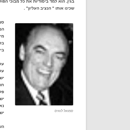
בגין. הוא למד ביסודיות את כל מבוכי הפו
שכינו אותו " הנציב העליון" .
סם
המ
מי
בקש
ביש
על
על
ישר
חו
פל
יש
נאמ
סמואל לואיס
יש
השג