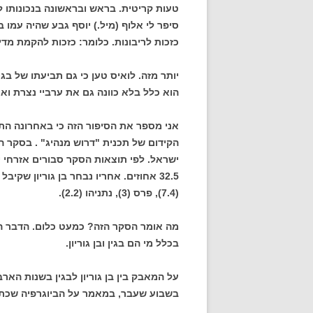
טעות קריטית. בראש ובראשונה בנכונותו לה
סיפר לי אלוף (מיל.) יוסף גבע שהיה עמו 
כזכות לריבונות. כלומר: כזכות להקמת מדינ
יותר מזה. לואיס טען כי גם תביעתו של בג
הוא כלל בלא כוונה גם את ערביי נצרת וא
אני מספר את הסיפור הזה כי באחרונה ה
הקידום של תכנית "דרוש מנהיג" . בסקר 
ישראל. לפי תוצאות הסקר סבורים אזרחי י
(7.4), פרס (3), נתניהו (2.2).
בכלל מי הם בגין ובן גוריון.
על המאבק בין בן גוריון לבגין בשנות הא
בשבוע שעבר, במאמר על הביוגרפיה שכת