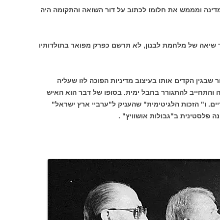
מדינה ומממש את חלומו לכתוב על דור השואה והתקומה היה
 שלטונו של מנחם בגין, מ-1977 ועד שיאה של מלחמת לבנון, לא תרשם כפרק מפואר בתולדותיו
 שבגין הקדים אותו בעיצוב מדיניות הפוכה לזו שעליה
 והתחייב להתגורר בחבל ימית. בסופו של דבר הוא האיש
ם. ו" הזכות הלגיטימית" שהעניק ל"ערביי ארץ ישראל"
 פלסטינית ב"גבולות אושוויץ" .