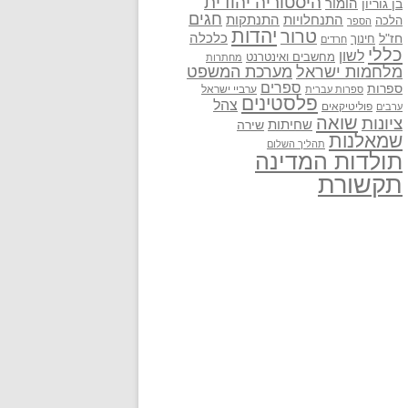
היסטוריה יהודית
בן גוריון
הומור
חגים
התנתקות
התנחלויות
הלכה
הספר
יהדות
טרור
חז"ל
כלכלה
חינוך
חרדים
כללי
לשון
מחשבים ואינטרנט
מחתרות
מלחמות ישראל
מערכת המשפט
ספרים
ספרות
ערביי ישראל
ספרות עברית
פלסטינים
צהל
פוליטיקאים
ערבים
שואה
ציונות
שחיתות
שירה
שמאלנות
תהליך השלום
תולדות המדינה
תקשורת