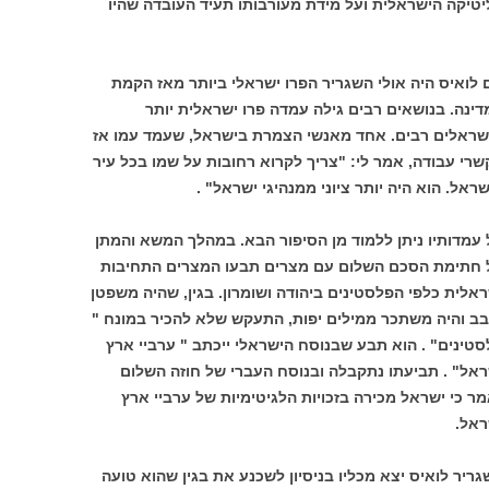
ליטיקה הישראלית ועל מידת מעורבותו תעיד העובדה שהיו
 לואיס היה אולי השגריר הפרו ישראלי ביותר מאז הקמת
דינה. בנושאים רבים גילה עמדה פרו ישראלית יותר
שראלים רבים. אחד מאנשי הצמרת בישראל, שעמד עמו אז
רי עבודה, אמר לי: "צריך לקרוא רחובות על שמו בכל עיר
ראל. הוא היה יותר ציוני ממנהיגי ישראל" .
 עמדותיו ניתן ללמוד מן הסיפור הבא. במהלך המשא והמתן
 חתימת הסכם השלום עם מצרים תבעו המצרים התחיבות
אלית כלפי הפלסטינים ביהודה ושומרון. בגין, שהיה משפטן
בב והיה משתכר ממילים יפות, התעקש שלא להכיר במונח "
סטינים" . הוא תבע שבנוסח הישראלי ייכתב " ערביי ארץ
ראל" . תביעתו נתקבלה ובנוסח העברי של חוזה השלום
ר כי ישראל מכירה בזכויות הלגיטימיות של ערביי ארץ
ראל.
ריר לואיס יצא מכליו בניסיון לשכנע את בגין שהוא טועה