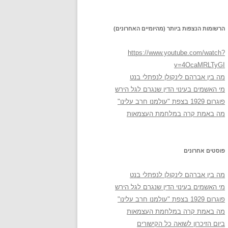
הרשומות הנצפות ביותר (מהיומיים האחרונים)
https://www.youtube.com/watch?
v=4OcaMRLTyGI
מה בין אברהם לינקולן לנפתלי בנט
מי האשמים בעינוי הדין שנגרם לגל הירש
פוגרום 1929 בצפת "עולמנו חרב עלינו"
מה באמת קרה במלחמת העצמאות
פוסטים אחרונים
מה בין אברהם לינקולן לנפתלי בנט
מי האשמים בעינוי הדין שנגרם לגל הירש
פוגרום 1929 בצפת "עולמנו חרב עלינו"
מה באמת קרה במלחמת העצמאות
ביום הזיכרון לשואה כל הקישורים