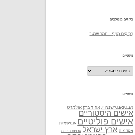
בלוגים מומלצים
רְסִיסִים מִמֶנִי – תמר שכטר
נושאים
נושאים
נושאים
אבטואנטישמיות
אולמרט
אהוד ברק
אישים היסטוריים
אישים פוליטיים
אנטישמיות
ארץ ישראל
אקדמיה
ארצות הברית