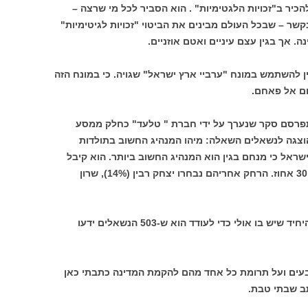
כיר ב"זכויות הלגטימיות" . הוא הסביר לכל מי שרצה –
בקשר – שבכל העולם מבינים את הביטוי "זכויות לגיטימיות"
ה. אך בגין עצם עיניים ואטם אוזניים.
ין להשתמש במונח "ערביי ארץ ישראל" שגויה. כי במונח הזה
ום אל פאחם.
תפרסם סקר שנערך על ידי חברת " טלעד" כחלק ממסע
הוצגה לנשאלים השאלה: מיהו המנהיג החשוב בתולדות
שראל כי מנחם בגין הוא המנהיג החשוב ביותר. הוא קיבל
32.5 אחוזים. אחריו נבחר בן גוריון שקיבל 30 אחוז. הרחק אחריהם נבחרו יצחק רבין (14%), שרון
מה אומר הסקר הזה? כמעט כלום. הדבר היחיד שיש בו אולי כדי לעודד הוא ש-503 הנשאלים ידעו
רבעים ועל תרומת כל אחד מהם להקמת המדינה כתבתי כאן
ב שבתי טבת.