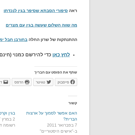
ראה
סיפורי הסבתא שסיפר בגין לנכדתו
מה שווה השלום שעשה בגין עם מצרים
ההתנתקות של שרון החלה
בחורבן חבל ימי
לחץ כאן
כדי להירשם כ
מנוי (חינם)
שתף את הפוסט עם חבריך
פייסבוק
טוויטר
הדפס
דו
קשור
האם אפשר לסמוך על ארצות
בגין וקרט
הברית?
2 במרץ 2007
7 בפברואר 2011
רשומה ד
ב-"אישים היסטוריים"