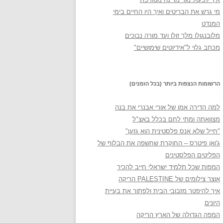
מי גרש את הבריטים ואיך היו החיים בימי
המנדט
מלובנגולו מלך זולו ועד מורה נבוכים
מכתב גלוי ל"אידיוטים שימושיים"
הרשומות הנצפות ביותר (בכל הזמנים)
למה הדירה אמו של אורי אבנרי את בנה
מצוואתה ומתי לחם בכלל באצ"ל
"חייל שלא אנס פלסטינית הוא גזען"
ג'ואן פיטרס – החוקרת שחשפה את הבלוף של
הפליטים הפלסטינים
המפות שכל תלמיד ישראלי חייב להכיר
אוצר צילומים של PALESTINE הריקה
איך להיפטר מזבובי הבית ולפתור את בעיית
היונים
המפה הגדולה של הארץ הריקה