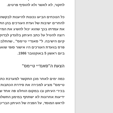
לחקור, לא לאשר ולא להוסיף פרטים.
כל הנוכחים הביעו נכונות להיענות לבקשה,
להחרים ישיבות של ועדת העורכים בהן הת
את עמדתו בכך שהוא יכול להשיג את המיד
רוצה להטיל על כתב העיתון בלונדון לבדו
קיום הישיבה. ל" סאנדיי טיימס" , שהתלב
פרס בוועדת העורכים היו אישור סופי שואנו
ביום ראשון 5 באוקטובר 1986.
הצעת ה"סאנדיי טיימס"
כמה ימים לאחר מכן התקשר למערכת כתב ידי
טיימס" מציע למכירה את סידרת הכתבות המב
בכירי העיתון ובו במקום הוחלט פה אחד ש
ידיעות אחרונות לא ישתתף במימון התשלו
לראש המוסד, על הפניה של העיתון הבריטי