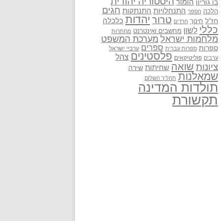
היסטוריה יהודית
בן גוריון
הומור
חגים
התנתקות
התנחלויות
הלכה
הספר
יהדות
טרור
חז"ל
כלכלה
חינוך
חרדים
כללי
לשון
מחשבים ואינטרנט
מחתרות
מלחמות ישראל
מערכת המשפט
ספרים
ספרות
ערביי ישראל
ספרות עברית
פלסטינים
צהל
פוליטיקאים
ערבים
שואה
ציונות
שחיתות
שירה
שמאלנות
תהליך השלום
תולדות המדינה
תקשורת