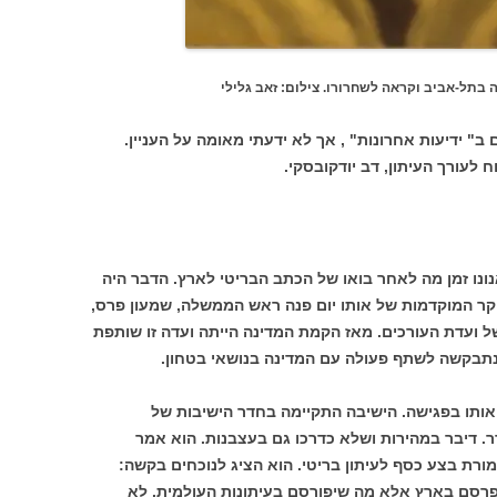
 בתל-אביב וקראה לשחרורו. צילום: זאב גלילי
" ידיעות אחרונות" , אך לא ידעתי מאומה על העניין.
וח לעורך העיתון, דב יודקובסקי.
ונו זמן מה לאחר בואו של הכתב הבריטי לארץ. הדבר היה
וקטובר 1986. בשעות הבוקר המוקדמות של אותו יום פנה ראש הממשלה, שמעון פרס,
של ועדת העורכים. מאז הקמת המדינה הייתה ועדה זו שותפת
נתבקשה לשתף פעולה עם המדינה בנושאי בטחון.
ג אותו בפגישה. הישיבה התקיימה בחדר הישיבות של
. דיבר במהירות ושלא כדרכו גם בעצבנות. הוא אמר
רת בצע כסף לעיתון בריטי. הוא הציג לנוכחים בקשה:
פרסם בארץ אלא מה שיפורסם בעיתונות העולמית. לא