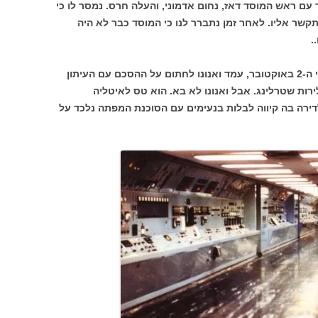
 עם ראש המוסד דאז, נחום אדמוני, והעלה חרס. נמסר לו כי
שר אליו. לאחר זמן נתברר לנו כי המוסד כבר לא היה
.
יום לפני ישיבת ועדת העורכים, ביום חמישי ה-2 באוקטובר, עמד ואנונו לחתום על ההסכם עם העיתון
ור היה להעשירו ב-300 אלף לירות שטרלינג. אבל ואנונו לא בא. הוא טס לאיטליה
לדירה בה קיווה לבלות בנעימים עם הסוכנת המפתה נלכד על