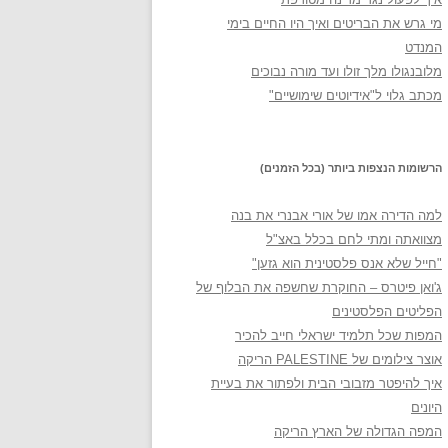
מי גרש את הבריטים ואיך היו החיים בימי
המנדט
מלובנגולו מלך זולו ועד מורה נבוכים
מכתב גלוי ל"אידיוטים שימושיים"
הרשומות הנצפות ביותר (בכל הזמנים)
למה הדירה אמו של אורי אבנרי את בנה
מצוואתה ומתי לחם בכלל באצ"ל
"חייל שלא אנס פלסטינית הוא גזען"
ג'ואן פיטרס – החוקרת שחשפה את הבלוף של
הפליטים הפלסטינים
המפות שכל תלמיד ישראלי חייב להכיר
אוצר צילומים של PALESTINE הריקה
איך להיפטר מזבובי הבית ולפתור את בעיית
היונים
המפה הגדולה של הארץ הריקה