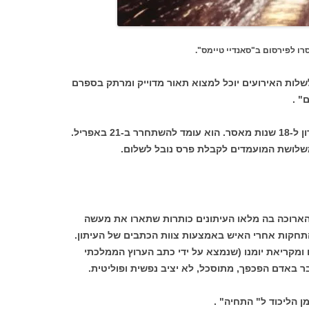
רו לפירסום ב"סאנדיי טיימס".
לות האירועים יוכל למצוא תאור מדוייק ומרתק בספרם
" .
ואנונו הועמד לדין ב-28 בדצמבר 1986 ונידון ל-18 שנות מאסר. הוא עומד להשתחרר ב-21 באפריל.
משלושת המועמדים לקבלת פרס נובל לשלום.
הארוכה בה מלאו העיתונים כותרות שתארו את מעשה
חקות אחרי האיש באמצעות צוות הכתבים של העיתון.
ומקריאת יומנו (שנמצא על ידי כתב הערוץ הממלכתי
ובר באדם הפכפך, מתוסכל, לא יציב נפשית ופוליטית.
 הליכוד ל" התחיה" .