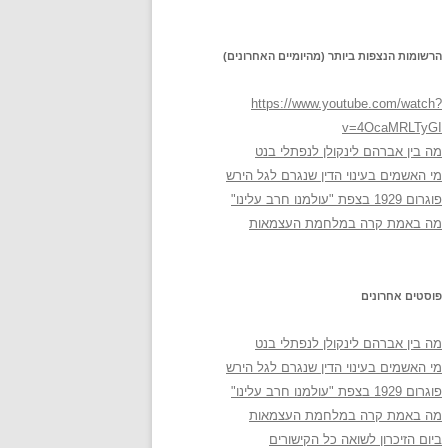
הרשומות הנצפות ביותר (מהיומיים האחרונים)
https://www.youtube.com/watch?
v=4OcaMRLTyGI
מה בין אברהם לינקולן לנפתלי בנט
מי האשמים בעינוי הדין שנגרם לגל הירש
פוגרום 1929 בצפת "עולמנו חרב עלינו"
מה באמת קרה במלחמת העצמאות
פוסטים אחרונים
מה בין אברהם לינקולן לנפתלי בנט
מי האשמים בעינוי הדין שנגרם לגל הירש
פוגרום 1929 בצפת "עולמנו חרב עלינו"
מה באמת קרה במלחמת העצמאות
ביום הזיכרון לשואה כל הקישורים