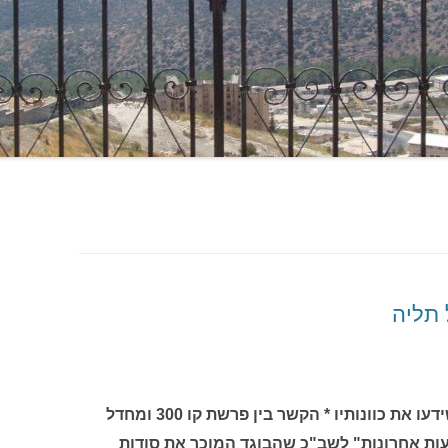
 תליה
איך הצליח להימלט מהארץ למרות שידעו את כוונותיו * הקשר בין פרשת קו 300 ומחדל
דיעות אחרונות" לשב"כ שהבוגד המוכר את סודות