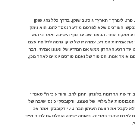
 פרט לעורך " הארץ" גוסטב שוקן. בדרך כלל נהג שוקן
בקשו העורכים שלא לפרסם מידע הנמסר להם. הוא נימק
ע ממקור אחר. הפעם ישב עד סוף הישיבה ואמר כי הוא
ק את אמיתות המידע. עמדה זו של שוקן גרמה לדליפת עצם
ט עד הרגע האחרון ממש אם המידע של ואנונו אמיתי. דברי
נו אומר אמת. הסיפור של ואנונו פורסם יומיים לאחר מכן,
עות אחרונות בלונדון, יוחנן להב, והודיע כי ה" סאנדיי
וססות על גילוייו של ואנונו. יודקובסקי כינס ישיבה של
לא לקבל את הצעת העיתון הבריטי. יודקובסקי אמר אז:
ם לאדם שבגד במדינה. באותה ישיבה הוחלט גם לדווח מייד
.