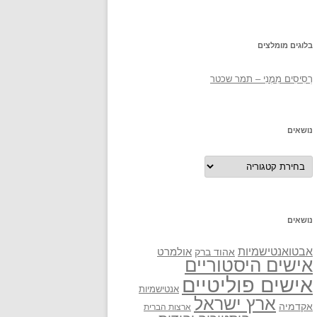
בלוגים מומלצים
רְסִיסִים מִמֶנִי – תמר שכטר
נושאים
נושאים
נושאים
אבטואנטישמיות
אולמרט
אהוד ברק
אישים היסטוריים
אישים פוליטיים
אנטישמיות
ארץ ישראל
אקדמיה
ארצות הברית