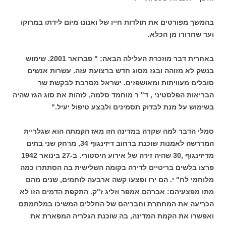
בהמשך מפורטים את תולדות חייו של ואנונו מיום לידתו במרוקו
ועד שחרורו מן הכלא.
באחרית דבר מוזכרת העלילה הבאה: " פברואר 2001. שימוש
בנשק לא מזוהה ובגז מסוג חדש ברצועת עזה. עשרות אנשים
סובלים מעוויתות ומאושפזים. ישראל מסרבת לבקשת שר
הבריאות הפלסטיני , ד" ר מוחמד סלמה, לזהות את סוג הגז שהיה
בשימוש על מנת לבדוק תסמינים ולבצע טיפול יעיל."
סמלי הדבר למה שקרה במדינה הזו מאז הקמתה הוא שגלריית
המדרשה לאמנות שוכנת ברחוב דיזינגוף 34, מרחק שני בתים
מדיזינגוף ,30 שהיה זירה של אירוע היסטורי. ב-27 בינואר 1942
פרצו בלשים בריטיים לדירה בקומה השלישית בה הסתתרו כמה
מלוחמי לח" י. הם ירו ופצעו קשה ארבעה לוחמים, שנים מהם
מתו מפצעיהם: אברהם אמפר וזליג ז"ק. התקפת הדמים הזו לא
הכריעה את המחתרת וחבריהם של החללים המשיכו במלחמתם
ואפשרו את הקמת המדינה, בה שוכנת הגלריה המפארת את