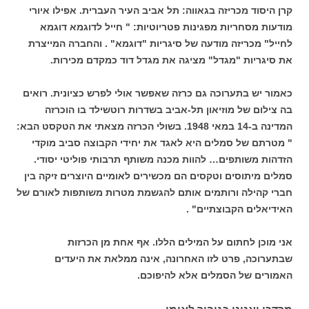
קרן היסוד מכריזה בגאווה: תל אביב העיר העברית. אפילו איורי
מודעות מסחריות מפגינות פטריוטיות: " חייל לדוגמא דוגמא
לחייל" מכריזה מודעה של סיגריות "דוגמא" . והחברה המייצרת
את סיגריות "מגדל" מציגה את מגדל דוד כמקדם מכירות.
כאמור יש בתערוכה גם כרזה שאפשר אולי לפרש כציונית. רואים
בה צילום של מוזיאון תל-אביב בשדרות רוטשילד בו הוכרזה
המדינה ב-14 במאי 1948. בשולי הכרזה מצאתי את הטקסט הבא:
" מטרתם של סמלים היא לאגד את יחידי הקבוצה סביב מוקדי
הזדהות משותפים… להוות מכנה משותף תרבותי פוליטי יסודי.
סמלים מיתוסים וטקסים הם מכשירים לאומיים היוצרים זיקה בין
חברי קהילה ורותמים אותם להגשמת מטרות משותפות לאורם של
האידיאלים הקבוצתיים" .
אני מוכן לחתום על המילים הללו. אף אחת מן הכרזות
שבתערוכה, פרט לזו האחרונה, אינה ממלאת את היעדים
האמורים של הסמלים אלא להיפוכם.