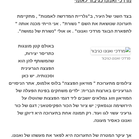
מרדכי ואנונו כגיבור לאומי
בצד השני של העיר, ב"גלריית המדרשה לאמנות" , מתקיימת
תערוכה שנושאת את השם " נשורת" . אני הייתי מכנה אותה "
לתפארת הבוגד מרדכי ואנונו" . או אולי "נשורת של נמושה".
באולם קטן מוצגות
כתריסר יצירות,
מרדכי ואנונו כגיבור
שהמשותף להן הוא
הפצצה הגרעינית
וסכנותיה. יש כאן
צילומים מתערוכת " מוזיאון הפצצה" בלוס אלמוס, אתר הניסויים
הגרעיניים בארצות הברית: ילדים משחקים בפינת הפעלה של
המוזיאון וזוג גמלאים יושבים ליד דגמי הפצצות שהוטלו על
הירושימה ונגסאקי; יש ציור של הכור הפקיסטאני; דגם של כור
גרעיני עשוי לגו ועוד. רק תמונה אחת בתערוכה היא דיוקן של
ואנונו כאסיר מעונה.
אך עיקר המטרה של התערוכה היא לפאר את מעשהו של ואנונו.