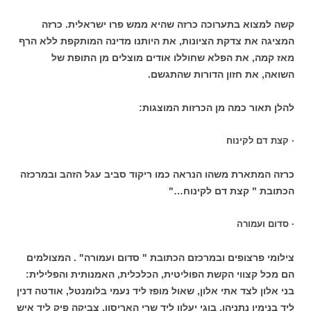
קשה למצוא בתערוכה כרזה שהיא ממש פרו ישראלית. כרזה
המציגה את צדקת הציונות, את היותנו מדינה המותקפת ללא הרף
מאז קמה, את הפלא שחוללו אודים מוצלים מן התופת של
השואה, את חזון הדורות שהתגשם.
להלן תאור כמה מן הכרזות המוצגות:
· קצת דם לקינוח
כרזה המתארת משהו הנראה כמו ריקוד סביב עגל הזהב ובמרכזה
הכתובת " קצת דם לקינוח…"
· סדום ועמורה
צילומי פרצופים ובמרכזם הכתובת " סדום ועמורה" . המצולמים
הם מכל קצווי הקשת הפוליטית, הכלכלית, האמנותית והפלילית:
בני אלון לצד אתי אלון, שאול מופז ליד נעמי בלומנטל, אודטה דנין
ליד בנימין נתניהו, בוגי יעלון ליד שרי האריסון, צביקה פיק ליד איש