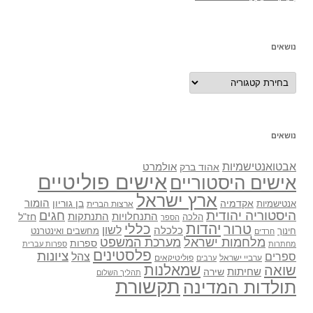
נושאים
נושאים
נושאים
אבטואנטישמיות
אולמרט
אהוד ברק
אישים פוליטיים
אישים היסטוריים
ארץ ישראל
אקדמיה
בן גוריון
הומור
אנטישמיות
ארצות הברית
היסטוריה יהודית
חגים
התנתקות
התנחלויות
חז"ל
הלכה
הספר
יהדות
כללי
טרור
לשון
כלכלה
מחשבים ואינטרנט
חינוך
חרדים
מלחמות ישראל
מערכת המשפט
ספרות
מחתרות
ספרות עברית
פלסטינים
ציונות
ספרים
צהל
ערביי ישראל
פוליטיקאים
ערבים
שואה
שמאלנות
שחיתות
שירה
תהליך השלום
תקשורת
תולדות המדינה