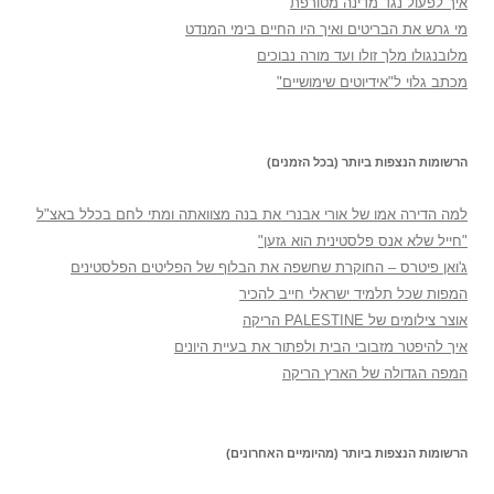
איך לפעול נגד מדינה מטורפת
מי גרש את הבריטים ואיך היו החיים בימי המנדט
מלובנגולו מלך זולו ועד מורה נבוכים
מכתב גלוי ל"אידיוטים שימושיים"
הרשומות הנצפות ביותר (בכל הזמנים)
למה הדירה אמו של אורי אבנרי את בנה מצוואתה ומתי לחם בכלל באצ"ל
"חייל שלא אנס פלסטינית הוא גזען"
ג'ואן פיטרס – החוקרת שחשפה את הבלוף של הפליטים הפלסטינים
המפות שכל תלמיד ישראלי חייב להכיר
אוצר צילומים של PALESTINE הריקה
איך להיפטר מזבובי הבית ולפתור את בעיית היונים
המפה הגדולה של הארץ הריקה
הרשומות הנצפות ביותר (מהיומיים האחרונים)