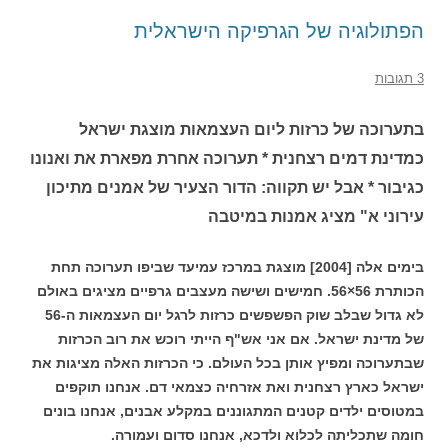
הפתולוגיה של הגרפיקה הישראלית
3 תגובות
בתערוכה של כרזות ליום העצמאות מוצגת ישראל
כמדינת דמים רצחנית * תערוכה אחרת מפארת את ואנונו
כגיבור * אבל יש תקווה: הדור הצעיר של אמנים מתיכון
עירוני א" מציג אמנות במיטבה
בימים אלה [2004] מוצגת במרכז עמיעד שביפו תערוכה תחת
הכותרת 56×56. חמישים ושישה מעצבים גרפיים מציגים באולם
לא גדול שבלב שוק הפשפשים כרזות לרגל יום העצמאות ה-56
של מדינת ישראל. אם אני אש"ף הייתי רוכש את רוב הכרזות
שבתערוכה ומפיץ אותן בכל העולם. כי הכרזות האלה מציגות את
ישראל כארץ רצחנית ואת אזרחיה כצמאי דם. אנחנו תוקפים
במטוסים ילדים קטנים המתגוננים במקלע אבנים, אנחנו בונים
חומה שתכליתה לכלוא ולדכא, אנחנו סדום ועמורה.