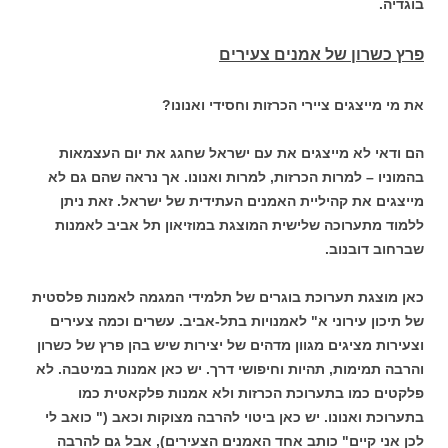
בוגדיה.
פרץ כשרון של אמנים צעירים
את מי מייצגים ציירי הכרזות וחסידי ואנונו?
הם ודאי לא מייצגים את עם ישראל שחגג את יום העצמאות
בהמוניו – למרות הכרזות, למרות ואנונו. אך נראה שהם גם לא
מייצגים את קהיליית האמנים העתידית של ישראל. זאת ניתן
ללמוד מתערוכה שלישית המוצגת במוזיאון תל אביב לאמנות
שברחוב דובנוב.
כאן מוצגת תערוכת בוגרים של תלמידי המגמה לאמנות פלסטית
של תיכון עירוני א" לאמנויות בתל-אביב. עשרים וכמה צעירים
וצעירות מציגים מגוון מדהים של יצירות שיש בהן פרץ של כשרון
והרבה תמימות, תהיות וחיפושי דרך. יש כאן אמנות במיטבה. לא
פלקטים כמו בתערוכת הכרזות ולא אמנות פלקאטית כמו
בתערוכת ואנונו. יש כאן ביטוי להרבה מצוקות וכאב (" כואב לי
לכן אני קיים" כותב אחד האמנים הצעירים), אבל גם להרבה