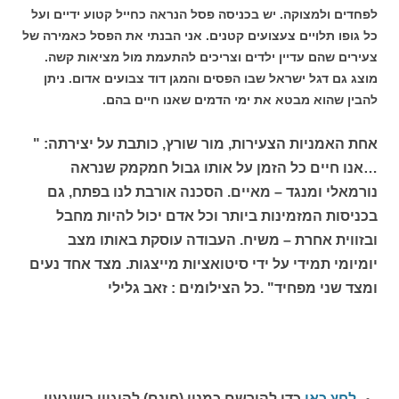
לפחדים ולמצוקה. יש בכניסה פסל הנראה כחייל קטוע ידיים ועל
כל גופו תלויים צעצועים קטנים. אני הבנתי את הפסל כאמירה של
צעירים שהם עדיין ילדים וצריכים להתעמת מול מציאות קשה.
מוצג גם דגל ישראל שבו הפסים והמגן דוד צבועים אדום. ניתן
להבין שהוא מבטא את ימי הדמים שאנו חיים בהם.
אחת האמניות הצעירות, מור שורץ, כותבת על יצירתה: "
…אנו חיים כל הזמן על אותו גבול חמקמק שנראה
נורמאלי ומנגד – מאיים. הסכנה אורבת לנו בפתח, גם
בכניסות המזמינות ביותר וכל אדם יכול להיות מחבל
ובזווית אחרת – משיח. העבודה עוסקת באותו מצב
יומיומי תמידי על ידי סיטואציות מייצגות. מצד אחד נעים
ומצד שני מפחיד" .
כל הצילומים : זאב גלילי
לחץ כאן
כדי להירשם כ
מנוי (חינם) להיגיון בשיגעון