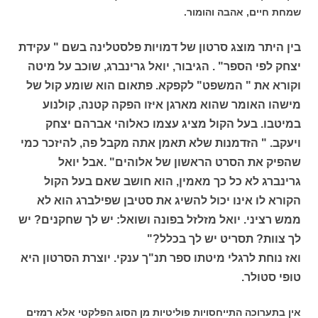
שמחת חיים, אהבה והומור.
בין היתר מוצג סרטון של דמויות פלסטלינה בשם " עקידת
יצחק לפי הספר" . הגיבור, יואל גרינברג, שוכב על מיטה
וקורא את " המשפט" לקפקא. פתאום הוא שומע קול של
מישהו האומר שהוא מארגן איזו הפקה קטנה, קולנוע
במיטבו. בעל הקול מציג עצמו כאלוהי אברהם יצחק
ויעקב. " הזדמנות שלא תאמן אתה מקבל פה, להיזכר כמי
שהפיק את הסרט הראשון של אלוהים" .
אבל יואל
גרינברג לא כל כך מאמין, הוא חושב שאם בעל הקול
הקורא לו אינו יכול להשיג את סטיבן שפילברג הוא לא
ממש רציני. יואל מזלזל בפונה ושואל: יש לך שחקנים? יש
לך צוות? תסריט יש לך בכלל?"
ואז נוחת לרגלי מיטתו ספר תנ"ך ענקי. יוצרת הסרטון היא
טופי סטולר.
אין בתערוכה התייחסויות פוליטיות מן הסוג הפלקטי אלא רמזים