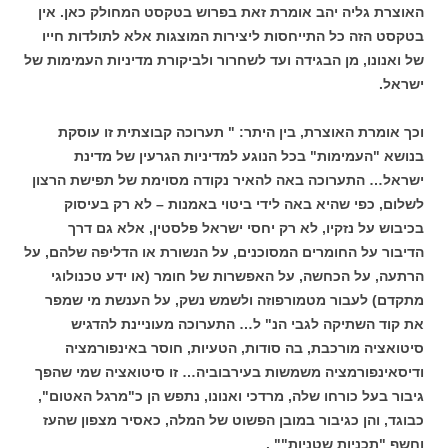
האוצרת גליה יהב אומרת זאת בפרוש בטקסט המחולק כאן. אין
בטקסט הזה כל התייחסות ליצירות המוצגות אלא לתולדות חייו
של ואנונו, מן הבגידה ועד לשחרור ולביקורת מדיניות העמימות של
ישראל.
וכך אומרת האוצרת, בין היתר: " תערוכה קבוצתית זו עוסקת
בנושא "העמימות" בכל הנוגע למדיניות הגרעין של מדינת
ישראל… התערוכה באה להאיר נקודה מסוימת של תפישת הרצון
לשלום, כפי שהיא באה לידי ביטוי באמנות – לא רק בעיסוק
בכיבוש על נזקיו, לא רק יחסי ישראל פלסטין, אלא גם דרך
הדיבור על החומרים המסוכנים, על הנשורת או הדליפה שלהם, על
הרתעה, על הכחשה, על האפשרות של חומר (או ידע טכנולוגי
מתקדם) לעבור מטמורפוזה ולשמש נשק, על הענשת מי שמפר
את קוד השתיקה לגבי הנ" ל… התערוכה מעוניינת להדגיש
סיטואציה מורכבת, בה סודות, הטעיות, חוסר באינפורמציה
ודיסאינפורמציה משמשות בעירבוביה… זו סיטואציה שמי שהפך
גיבור בעל כורחו שלה, מרדכי ואנונו, נתפש הן כ"מרגל האטום",
כבוגד, והן כגיבור במובן הפשוט של המלה, כאסיר מצפון שהעז
וחשף "תכניות שטניות"" .