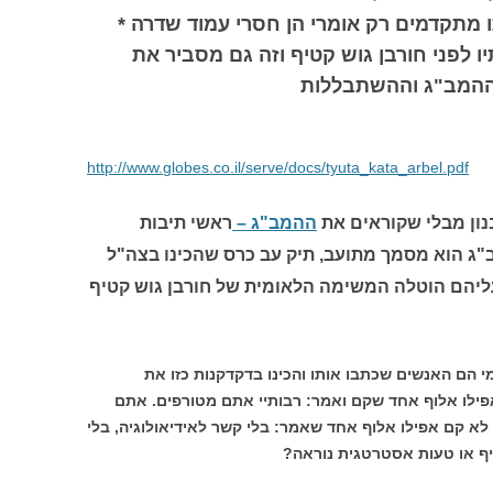
מתקדמים רק אומרי הן חסרי עמוד שדרה *
ו לפני חורבן גוש קטיף וזה גם מסביר את
 ההמב"ג וההשתבללות
http://www.globes.co.il/serve/docs/tyuta_kata_arbel.pdf
נון מבלי שקוראים את
ההמב"ג –
ראשי תיבות
"ג הוא מסמך מתועב, תיק עב כרס שהכינו בצה"ל
עליהם הוטלה המשימה הלאומית של חורבן גוש קטיף
י הם האנשים שכתבו אותו והכינו בדקדקנות כזו את
ילו אלוף אחד שקם ואמר: רבותיי אתם מטורפים. אתם
א קם אפילו אלוף אחד שאמר: בלי קשר לאידיאולוגיה, בלי
יף או טעות אסטרטגית נוראה?