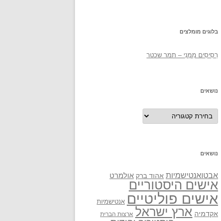
בלוגים מומלצים
רְסִיסִים מִמֶנִי – תמר שכטר
נושאים
נושאים
נושאים
אבטואנטישמיות
אולמרט
אהוד ברק
אישים היסטוריים
אישים פוליטיים
אנטישמיות
ארץ ישראל
אקדמיה
ארצות הברית