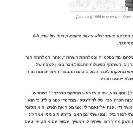
 במבצע קדש 1956 [דובר צהל]
אחרי שנמצא אחראי למותם של 38 חיילים במבצע מיותר וללא אישור הוקפא קידומו של שרון ל-8
המיתלה.
י שלחם עוד בפלמ"ח ובמלחמת השחרור. אחרי המלחמה חזר
חנים, השתתף בפעולות התגמול וזכה בציון לשבח של
ש מחלקתו לעבר הכוכים בהם התבצרו המצרים ומת מות
שלא ייפגעו חבריו.
.) יוסף גבע, שהיה אז ראש מחלקת הדרכה: " כשנודעו
ת הכריז אביו של לדיז'ינסקי, ממייסדי כפר ביל"ו, כי הוא
שה דיין, פנה אלי ואמר לי: אני מכיר את האיש. הוא מסוגל
תי לכפר ביל"ו ונפגשתי עם האב. בדמעות בעיניו אמר לי:
שק מתוך רצון שיהיה לו ממשיך. עכשיו עם מותו, אין טעם