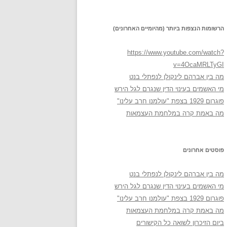
הרשומות הנצפות ביותר (מהיומיים האחרונים)
https://www.youtube.com/watch?
v=4OcaMRLTyGI
מה בין אברהם לינקולן לנפתלי בנט
מי האשמים בעינוי הדין שנגרם לגל הירש
פוגרום 1929 בצפת "עולמנו חרב עלינו"
מה באמת קרה במלחמת העצמאות
פוסטים אחרונים
מה בין אברהם לינקולן לנפתלי בנט
מי האשמים בעינוי הדין שנגרם לגל הירש
פוגרום 1929 בצפת "עולמנו חרב עלינו"
מה באמת קרה במלחמת העצמאות
ביום הזיכרון לשואה כל הקישורים