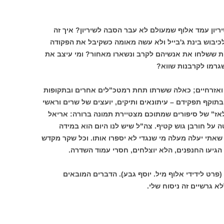
יון עמד אלוף שמעולם לא עבר הסבה לשיריון? איך זה
יבוש בינת ג'בייל ולא עשה מאומה כשקיבל את הפקודה
ות ששלחו את אנשיהם לקרב ונשארו מאחור? ומי עיצב את
גרמו לקרבנות שווא?
 ואזרחיים; כאלה ששרתו תחת רמטכ"לים אחרים ובתקופות
תוקף תפקידם – עיתונאים ותיקים, יועצים של שרים וראשי
לאז" של סיפורים שמתוכם מצטיירת תמונה ברורה: אריאל
על חורבן גוש קטיף. צה"ל שיש לנו היום הוא במידה
אתי יעלה מעלה מי שנגדי לא יספרו אותו. וכל שקר מקדש
יעו החנפנים, הלא יוצלחים, חסרי עמוד השדרה.
פרט לידידי אלוף מיל. יוסף גבע). הדברים המובאים
א גרשיים זה ניסוח שלי.