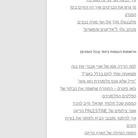
מי גרש את הבריטים ואיך היו החיים בימי
המנדט
מלובנגולו מלך זולו ועד מורה נבוכים
מכתב גלוי ל"אידיוטים שימושיים"
הרשומות הנצפות ביותר (בכל הזמנים)
למה הדירה אמו של אורי אבנרי את בנה
מצוואתה ומתי לחם בכלל באצ"ל
"חייל שלא אנס פלסטינית הוא גזען"
ג'ואן פיטרס – החוקרת שחשפה את הבלוף של
הפליטים הפלסטינים
המפות שכל תלמיד ישראלי חייב להכיר
אוצר צילומים של PALESTINE הריקה
איך להיפטר מזבובי הבית ולפתור את בעיית
היונים
המפה הגדולה של הארץ הריקה