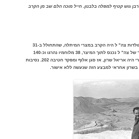
בן גוש קטיף למפלה בלבנון. חייל מוכה הלם שב מן הקרב
אחד הקרבות השנויים ביותר במחלוקת בתולדות צה" ל היה הקרב במצרי המיתלה, שהתחולל ב-31
סיור של צה" ל נכנס לתוך המיצר, 38 מלוחמיו נהרגו וכ-140
נפצעו. האיש ששלח את הסיור אל לוע הארי היה אריאל שרון, אז סגן אלוף ומפקד חטיבה 202. נסיבות
ם בשרון אחראי למבצע הזה שנעשה ללא אישור.