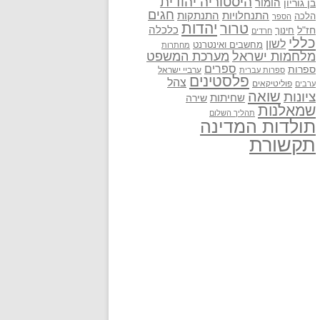
היסטוריה יהודית
בן גוריון
הומור
חגים
התנתקות
התנחלויות
הלכה
הספר
יהדות
טרור
חז"ל
כלכלה
חינוך
חרדים
כללי
לשון
מחשבים ואינטרנט
מחתרות
מלחמות ישראל
מערכת המשפט
ספרים
ספרות
ערביי ישראל
ספרות עברית
פלסטינים
צהל
פוליטיקאים
ערבים
שואה
ציונות
שחיתות
שירה
שמאלנות
תהליך השלום
תולדות המדינה
תקשורת