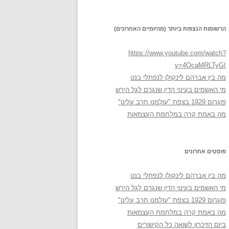
הרשומות הנצפות ביותר (מהיומיים האחרונים)
https://www.youtube.com/watch?
v=4OcaMRLTyGI
מה בין אברהם לינקולן לנפתלי בנט
מי האשמים בעינוי הדין שנגרם לגל הירש
פוגרום 1929 בצפת "עולמנו חרב עלינו"
מה באמת קרה במלחמת העצמאות
פוסטים אחרונים
מה בין אברהם לינקולן לנפתלי בנט
מי האשמים בעינוי הדין שנגרם לגל הירש
פוגרום 1929 בצפת "עולמנו חרב עלינו"
מה באמת קרה במלחמת העצמאות
ביום הזיכרון לשואה כל הקישורים