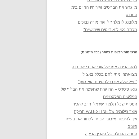
מי גרש את הבריטים ואיך היו החיים בימי
המנדט
מלובנגולו מלך זולו ועד מורה נבוכים
מכתב גלוי ל"אידיוטים שימושיים"
הרשומות הנצפות ביותר (בכל הזמנים)
למה הדירה אמו של אורי אבנרי את בנה
מצוואתה ומתי לחם בכלל באצ"ל
"חייל שלא אנס פלסטינית הוא גזען"
ג'ואן פיטרס – החוקרת שחשפה את הבלוף של
הפליטים הפלסטינים
המפות שכל תלמיד ישראלי חייב להכיר
אוצר צילומים של PALESTINE הריקה
איך להיפטר מזבובי הבית ולפתור את בעיית
היונים
המפה הגדולה של הארץ הריקה