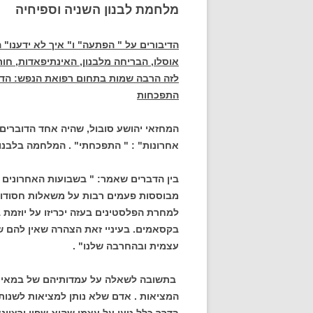
מלחמת לבנון השניה וספיחיה
הדיבורים על " הפתעה" ו" איך לא ידענו"
אוסלו, הבריחה מלבנון, האינתיפאדות, חורב
לזה הרבה שמות בתחום רפואת הנפש: הדחקה
התפכחות
המחזאי יהושע סובול, שהיה אחד הדוברים 
אחרונות" : " התפכחתי" . המלחמה בלבנון 
בין הדברים שאמר: " בשבועות האחרונים א
מבוססות פעמים רבות על משאלות חסודות
למחרת הפלסטינים בעזה יכריזו על יוזמת 
בקסאמים. בעיניי זאת הצהרה שאין להם 
עצמית ובהחרבה שלנו" .
בתשובה לשאלה על עמדותיהם של במאים ש
המציאות . אדם שלא נותן למציאות לשנות