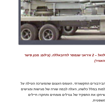
ידעו הכל אבל העדיפו לעצום עיניים. טיל זלזאל – 2 איראני שנמסר לחיזבאללה. (צילום: מכון פישר
אוויר)
בירבורים התקשורתי. העומס העצום שהמערכה הטילה על
מות במלל כלשהו, העלה לבמה שורה של מגישות ומגישים
חקו את התפקיד של גנרלים מומחים ותחקרו חיילים
משפטית.