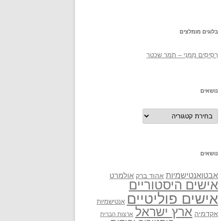
בלוגים מומלצים
רְסִיסִים מִמֶנִי – תמר שכטר
נושאים
נושאים
נושאים
אבטואנטישמיות
אולמרט
אהוד ברק
אישים היסטוריים
אישים פוליטיים
אנטישמיות
ארץ ישראל
אקדמיה
ארצות הברית