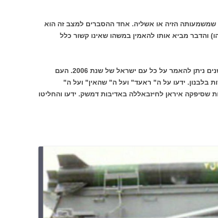
ה שמשמעותה הזיה או אשליה. אחד ההסברים למצב זה הוא
 והדבר מביא אותו להאמין במשהו שאינו קשור כלל
כל מה שנאמר כאן על השמאל לפני שש שנים ניתן להאמר על כל עם ישראל של שנת 2006. העם
קטיושות המצטברות בלבנון. ידעו על ה" ראעד" ועל ה" שהאין" ועל ה"
וות שסיפקה איראן לחיזבאללה באדיבות דמשק. ידעו והחליטו