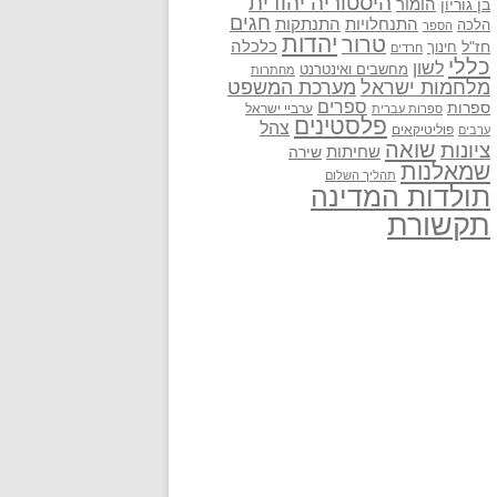
היסטוריה יהודית
בן גוריון
הומור
חגים
התנתקות
התנחלויות
הלכה
הספר
יהדות
טרור
חז"ל
כלכלה
חינוך
חרדים
כללי
לשון
מחשבים ואינטרנט
מחתרות
מלחמות ישראל
מערכת המשפט
ספרים
ספרות
ערביי ישראל
ספרות עברית
פלסטינים
צהל
פוליטיקאים
ערבים
שואה
ציונות
שחיתות
שירה
שמאלנות
תהליך השלום
תולדות המדינה
תקשורת