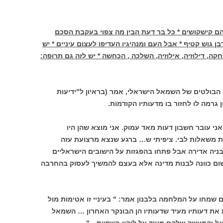
 הם קישקושים * כל בר דעת הבין מה צפוי בעקבת הסכם
ן גוש קטיף * אבל העם ומנהיגיו העדיפו לעצום עיניים * יש
, דילוזיה, אילוזיה, השלכה , הכחשה * יש לזה גם תרופה:
הבולטים של השמאל הישראלי, אמר (בראיון ל"ידיעות
גרמה לו לחזור בו מדעותיו הקודמות.
ני עובר חשבון דעות מאד עמוק. אני מוצא שהן היו
 משאלות לבי. ציפיתי ש… ברגע שנצא מרצועת עזה
בניה אדירה אבל פתחו בהפגזות על הישובים הישראליים
שום כוונה לבנות מדינה אלא בעצם להמשיך לעסוק בהחרבה
מחו על המלחמה בלבנון אמר: " בעיניי זו אטימות מול
 את דעותיו מעיד שדעותיו הן הבונקר האחרון … השמאל