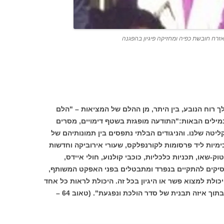
 אזרח חובשת כפיה ומחזיקה פיגיון בהפגנה
ך רוח הנובע, בין היתר, מן ההלם של המציאות – "הלם
 במילים הבאות:"התודעה מופגזת בשטף דימויים, מסרים
יטה שלנו. והניגודים הבלתי נתפסים בין תמונותיהם של
ימיות ליד פרסומות לקורנפלקס, שעורי אירוביקה וחדשות
וק-שאו, תכניות כלכליות, כוכבי קולנוע, חולי איידס,
סיקים להתקיים בנפרד ומתבטלים בפני האפקט המשותף,
לת למצוא פשר או היגיון בכל זה. היכולת לראות כל אחד
מן הפרטים בפרופורציות, למצוא לו מקום בתוך איזה תבנית של סדר הולכת ונפגעת". (טאוב 64 –