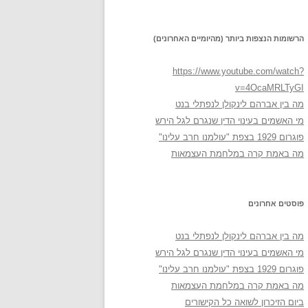
הרשומות הנצפות ביותר (מהיומיים האחרונים)
https://www.youtube.com/watch?
v=4OcaMRLTyGI
מה בין אברהם לינקולן לנפתלי בנט
מי האשמים בעינוי הדין שנגרם לגל הירש
פוגרום 1929 בצפת "עולמנו חרב עלינו"
מה באמת קרה במלחמת העצמאות
פוסטים אחרונים
מה בין אברהם לינקולן לנפתלי בנט
מי האשמים בעינוי הדין שנגרם לגל הירש
פוגרום 1929 בצפת "עולמנו חרב עלינו"
מה באמת קרה במלחמת העצמאות
ביום הזיכרון לשואה כל הקישורים