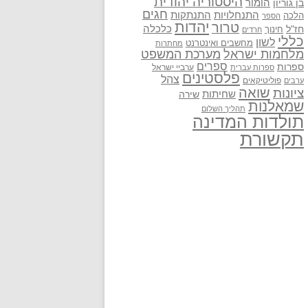
היסטוריה יהודית
בן גוריון
הומור
חגים
התנתקות
התנחלויות
הלכה
הספר
יהדות
טרור
חז"ל
כלכלה
חינוך
חרדים
כללי
לשון
מחשבים ואינטרנט
מחתרות
מלחמות ישראל
מערכת המשפט
ספרים
ספרות
ערביי ישראל
ספרות עברית
פלסטינים
צהל
פוליטיקאים
ערבים
שואה
ציונות
שחיתות
שירה
שמאלנות
תהליך השלום
תולדות המדינה
תקשורת