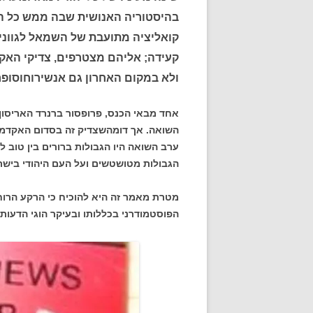
בהיסטוריה האנושית שבה ממש כל הע
קואליציה מתועבת של השמאל לגווניו
קעידה; אליהם מצטרפים, צדיקי האקדמ
ולא במקום האחרון גם אנשירוחוסופר
אחד מבאי הכנס, פרופסור ברנרד האריסון 
השואה. אך דומהשצדיק זה בסדום האקדמ
ערב השואה היו הגבולות ברורים בין טוב לבין
הגבולות מטושטשים ועל העם היהודי בישר
מטרת מאמר זה היא להוכיח כי הרקע הרוח
הפוסטמודרני בכללותו ובעיקר הוגי הדעות