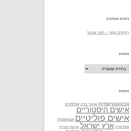
בלוגים מומלצים
רְסִיסִים מִמֶנִי – תמר שכטר
נושאים
נושאים
נושאים
אבטואנטישמיות
אולמרט
אהוד ברק
אישים היסטוריים
אישים פוליטיים
אנטישמיות
ארץ ישראל
אקדמיה
ארצות הברית