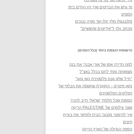
מי גרש את הבריטים ואיך היו החיים בימי
המנדט
מלובנגולו מלך זולו ועד מורה נבוכים
מכתב גלוי ל"אידיוטים שימושיים"
הרשומות הנצפות ביותר (בכל הזמנים)
למה הדירה אמו של אורי אבנרי את בנה
מצוואתה ומתי לחם בכלל באצ"ל
"חייל שלא אנס פלסטינית הוא גזען"
ג'ואן פיטרס – החוקרת שחשפה את הבלוף של
הפליטים הפלסטינים
המפות שכל תלמיד ישראלי חייב להכיר
אוצר צילומים של PALESTINE הריקה
איך להיפטר מזבובי הבית ולפתור את בעיית
היונים
המפה הגדולה של הארץ הריקה