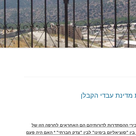
מדינת עבדי הקבלן
מזכירי ההסתדרות לדורותיהם הם האחראים לחרפה הזו של
בין "סוציאליזם בימינו" לבין "צדק חברתי" * האם היה פעם