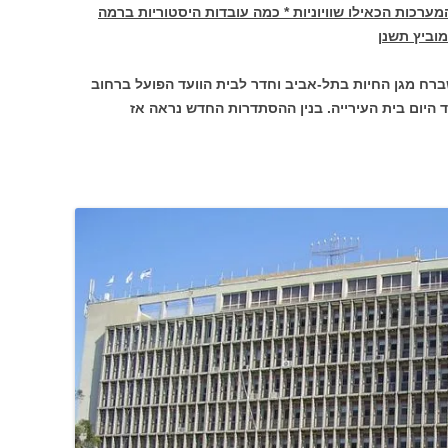
מערכות הכאילו שוויוניות * כמה עובדות היסטוריות ברמה
מוביץ תשנן
רח מגן החיות בתל-אביב וחדר לבית הוועד הפועל ברחוב
מד היום בית העירייה. בנין ההסתדרות החדש נראה אז