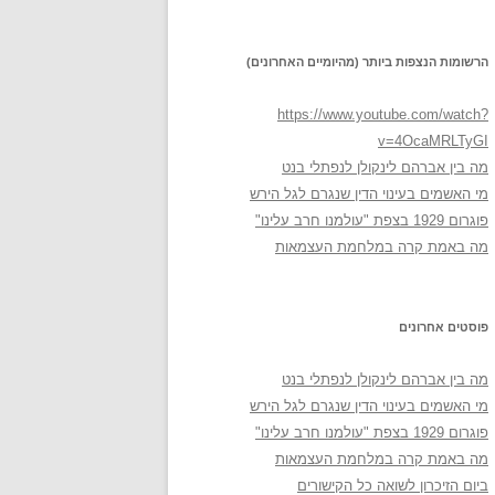
הרשומות הנצפות ביותר (מהיומיים האחרונים)
https://www.youtube.com/watch?
v=4OcaMRLTyGI
מה בין אברהם לינקולן לנפתלי בנט
מי האשמים בעינוי הדין שנגרם לגל הירש
פוגרום 1929 בצפת "עולמנו חרב עלינו"
מה באמת קרה במלחמת העצמאות
פוסטים אחרונים
מה בין אברהם לינקולן לנפתלי בנט
מי האשמים בעינוי הדין שנגרם לגל הירש
פוגרום 1929 בצפת "עולמנו חרב עלינו"
מה באמת קרה במלחמת העצמאות
ביום הזיכרון לשואה כל הקישורים