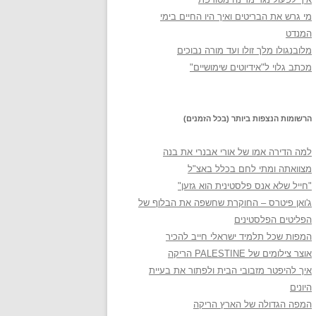
מי גרש את הבריטים ואיך היו החיים בימי
המנדט
מלובנגולו מלך זולו ועד מורה נבוכים
מכתב גלוי ל"אידיוטים שימושיים"
הרשומות הנצפות ביותר (בכל הזמנים)
למה הדירה אמו של אורי אבנרי את בנה
מצוואתה ומתי לחם בכלל באצ"ל
"חייל שלא אנס פלסטינית הוא גזען"
ג'ואן פיטרס – החוקרת שחשפה את הבלוף של
הפליטים הפלסטינים
המפות שכל תלמיד ישראלי חייב להכיר
אוצר צילומים של PALESTINE הריקה
איך להיפטר מזבובי הבית ולפתור את בעיית
היונים
המפה הגדולה של הארץ הריקה