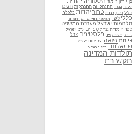
היסטוריה יהודית
בן גוריון
הומור
חגים
התנתקות
התנחלויות
הלכה
הספר
יהדות
טרור
חז"ל
כלכלה
חינוך
חרדים
כללי
לשון
מחשבים ואינטרנט
מחתרות
מלחמות ישראל
מערכת המשפט
ספרים
ספרות
ערביי ישראל
ספרות עברית
פלסטינים
צהל
פוליטיקאים
ערבים
שואה
ציונות
שחיתות
שירה
שמאלנות
תהליך השלום
תולדות המדינה
תקשורת