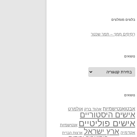
בלוגים מומלצים
רְסִיסִים מִמֶנִי – תמר שכטר
נושאים
נושאים
נושאים
אבטואנטישמיות
אולמרט
אהוד ברק
אישים היסטוריים
אישים פוליטיים
אנטישמיות
ארץ ישראל
אקדמיה
ארצות הברית