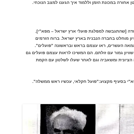
ן אחורה במכונת הזמן וללמוד איך הגענו למצב הנוכחי.
ודה [שהתגבשה למפלגת פועלי ארץ ישראל – מפא"י].
ון מוחלט בחברה הנבנית בארץ ישראל. ברוח הזרמים
מאה העשרים, ראו עצמם בראש ובראשונה "פועלים".
שוויון גמור עם זולתם. הם המשיכו לראות עצמם פועלים גם
הציונית ומשאביה וגם לאחר שעלו לשלטון עם הקמת
פא"י בסעיף מקצוע:"פועל חקלאי, עכשיו ראש ממשלה".