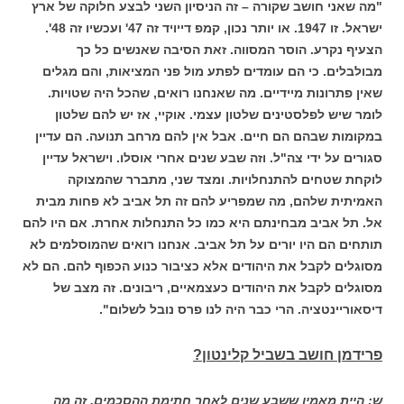
"מה שאני חושב שקורה – זה הניסיון השני לבצע חלוקה של ארץ
ישראל. זו 1947. או יותר נכון, קמפ דייויד זה 47' ועכשיו זה 48'.
הצעיף נקרע. הוסר המסווה. זאת הסיבה שאנשים כל כך
מבולבלים. כי הם עומדים לפתע מול פני המציאות, והם מגלים
שאין פתרונות מיידיים. מה שאנחנו רואים, שהכל היה שטויות.
לומר שיש לפלסטינים שלטון עצמי. אוקיי, אז יש להם שלטון
במקומות שבהם הם חיים. אבל אין להם מרחב תנועה. הם עדיין
סגורים על ידי צה"ל. וזה שבע שנים אחרי אוסלו. וישראל עדיין
לוקחת שטחים להתנחלויות. ומצד שני, מתברר שהמצוקה
האמיתית שלהם, מה שמפריע להם זה תל אביב לא פחות מבית
אל. תל אביב מבחינתם היא כמו כל התנחלות אחרת. אם היו להם
תותחים הם היו יורים על תל אביב. אנחנו רואים שהמוסלמים לא
מסוגלים לקבל את היהודים אלא כציבור כנוע הכפוף להם. הם לא
מסוגלים לקבל את היהודים כעצמאיים, ריבונים. זה מצב של
דיסאוריינטציה. הרי כבר היה לנו פרס נובל לשלום".
פרידמן חושב בשביל קלינטון?
ש: היית מאמין ששבע שנים לאחר חתימת ההסכמים, זה מה