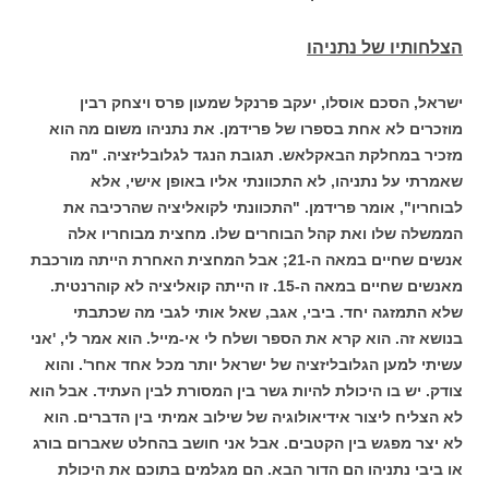
הצלחותיו של נתניהו
ישראל, הסכם אוסלו, יעקב פרנקל שמעון פרס ויצחק רבין
מוזכרים לא אחת בספרו של פרידמן. את נתניהו משום מה הוא
מזכיר במחלקת הבאקלאש. תגובת הנגד לגלובליזציה. "מה
שאמרתי על נתניהו, לא התכוונתי אליו באופן אישי, אלא
לבוחריו", אומר פרידמן. "התכוונתי לקואליציה שהרכיבה את
הממשלה שלו ואת קהל הבוחרים שלו. מחצית מבוחריו אלה
אנשים שחיים במאה ה-21; אבל המחצית האחרת הייתה מורכבת
מאנשים שחיים במאה ה-15. זו הייתה קואליציה לא קוהרנטית.
שלא התמזגה יחד. ביבי, אגב, שאל אותי לגבי מה שכתבתי
בנושא זה. הוא קרא את הספר ושלח לי אי-מייל. הוא אמר לי, 'אני
עשיתי למען הגלובליזציה של ישראל יותר מכל אחד אחר'. והוא
צודק. יש בו היכולת להיות גשר בין המסורת לבין העתיד. אבל הוא
לא הצליח ליצור אידיאולוגיה של שילוב אמיתי בין הדברים. הוא
לא יצר מפגש בין הקטבים. אבל אני חושב בהחלט שאברום בורג
או ביבי נתניהו הם הדור הבא. הם מגלמים בתוכם את היכולת