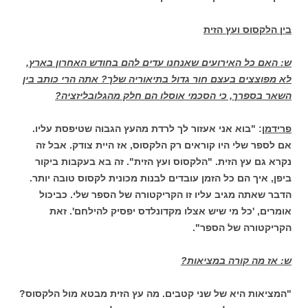
בין הלקסוס ועץ הזית
ש: האם כל האירועים שאנחנו עדים להם בחודש האחרון בארץ,
לא מפוצצים בעצם חור גדול בתיאוריה שלך? אתה הרי כותב בין
השאר בספרך, כי הסכמי אוסלו הם חלק מהגלובליזציה?
פרידמן
: "בוא אני אעזור לך לרדת מהעץ הגבוה שטיפסת עליו.
אם לספר שלי היו קוראים רק הלקסוס, אז היית צודק. אבל זה
נקרא גם עץ הזית. "הלקסוס ועץ הזית". זה בא בעקבות ביקור
ביפן, איך הם כל הזמן עובדים לבנות מכונית לקסוס טובה יותר.
הדבר שאתה מגיב עליו זו הקריקטורה של הספר שלי. כביכול
אומרים, 'כל מי שיש אצלו מקדונלדס יפסיק להילחם'. זאת
הקריקטורה של הספר".
ש: אז מה קורה במציאות?
"המציאות היא של שני קטבים. מה עץ הזית מבטא מול הלקסוס?