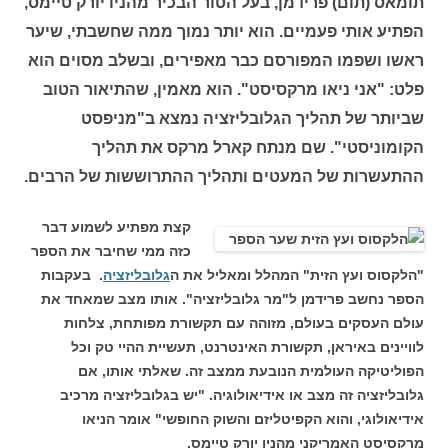
תומאס (תום) פרידמן, בעל הטור הבכיר מהניו יורק טיימס,
הפתיע אותי פעמיים. הוא יותר נמוך ממה שחשבתי, שיער
ראשו ושפמו המפורסם כבר מאפירים, ובשלב מסוים הוא
פלט: "אני ניאו מרקסיסט". הוא מאמין, שהתיאור הטוב
שביותר של תהליך הגלובליזציה נמצא ב"מניפסט
הקומוניסטי". שם מנתח קארל מרקס את תהליך
ההתעשרות של המעטים ותהליך ההתרוששות של הרבים.
קצת מפתיע לשמוע דבר
כזה ממי שחיבר את הספר
"הלקסוס ועץ הזית" המהלל ומאליל את ה
גלובליזציה
. בעקבות
הספר נחשב פרידמן ל"מר גלובליזציה". אותו מצב שמאחד את
עולם העסקים בעולם, מזוהה עם תקשורת מפותחת, צלחות
לוויינים באיראן, תקשורת האינטרנט, תעשיית ההיי טק וכל
הפוליטיקה העולמית הנובעת ממצב זה. שאלתי אותו, אם
גלובליזציה זה מצב או אידיאולוגיה. "יש בגלובליזציה מרכיב
אידיאולוגי, והוא הקפיטליזם והשוק החופשי" אומר הניאו
מרקסיסט האמריקני מהניו יורק טיימס.