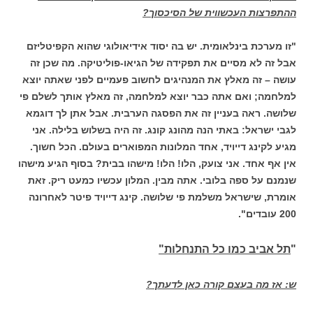
ההתפרצות העכשווית של הסיכסוך?
"זו מערכת בינלאומית. יש בה יסוד אידיאולוגי שהוא הקפיטליזם
אבל זה לא מסיים את תפקידה של הגיאו-פוליטיקה. מה שכן זה
עושה – זה מאלץ את המנהיגים לחשוב פעמיים לפני שאתה יוצא
למלחמה; ואם אתה כבר יוצא למלחמה, זה מאלץ אותך לשלם פי
שלושה. ראה בעניין זה את הפסגה הערבית. אבל אתן לך דוגמא
לגבי ישראל: באתי הנה מהונג קונג. זה היה בשלוש בלילה. אני
מגיע לקינג דייויד, אחד המלונות המפוארים בעולם. הכל חשוך.
אין אף אחד. אני צועק, הלו! הלו! מישהו בבית? בסוף הגיע מישהו
שנמנם על ספה בלובי. אתה מבין. המלון עכשיו כמעט ריק. זאת
אומרת, שישראל משלמת פי שלושה. קינג דייויד פיטר לאחרונה
200 עובדים".
"
תל אביב כמו כל התנחלות"
ש: אז מה בעצם קורה כאן לדעתך?