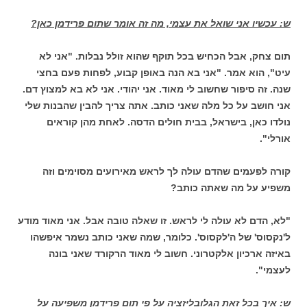
ש: עכשיו אני שואל את עצמי, מה זה אומר שתום פרידמן כאן?
תום צחק, אבל הכחיש בכל תוקף שהוא זולל נבלות. "אני לא
עיט", הוא אמר. "אני בא הנה באופן קבוע, לפחות פעם בחצי
שנה. זה סיפור שחשוב לי מאוד. אני יהודי. אני לא בא למצוץ דם.
אני חושב על כל מלה שאני כותב. אתה צריך להבין שהבנות שלי
נולדו כאן, בישראל, בבית חולים הדסה. לאחת מהן קוראים
אורלי".
קורה לפעמים שהדם עולה לך לראש מאירועים מסוימים וזה
משפיע על מה שאתה כותב?
"לא, הדם לא עולה לי לראש. זו שאלה טובה אבל. אני מאוד מודע
ל'נקסוס' של ה'לקסוס'. כלומר, שמה שאני כותב נשמר איפשהו
באיזה ארכיון אלקטרוני. חשוב לי מאוד הרקורד שאני בונה
לעצמי".
ש: איך בכל זאת הגלובליזציה על פי תום פרידמן משפיעה על