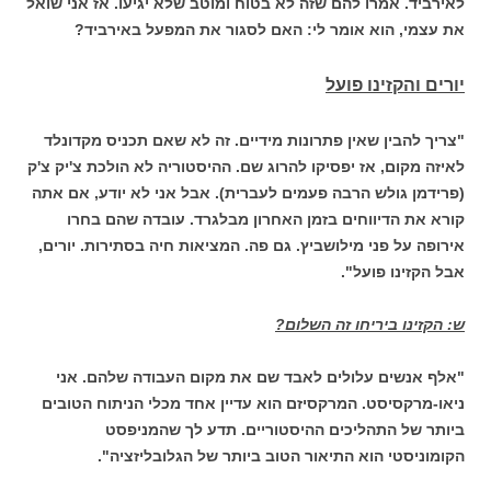
לאירביד. אמרו להם שזה לא בטוח ומוטב שלא יגיעו. אז אני שואל
את עצמי, הוא אומר לי: האם לסגור את המפעל באירביד?
יורים והקזינו פועל
"צריך להבין שאין פתרונות מידיים. זה לא שאם תכניס מקדונלד
לאיזה מקום, אז יפסיקו להרוג שם. ההיסטוריה לא הולכת צ'יק צ'ק
(פרידמן גולש הרבה פעמים לעברית). אבל אני לא יודע, אם אתה
קורא את הדיווחים בזמן האחרון מבלגרד. עובדה שהם בחרו
אירופה על פני מילושביץ. גם פה. המציאות חיה בסתירות. יורים,
אבל הקזינו פועל".
ש: הקזינו ביריחו זה השלום?
"אלף אנשים עלולים לאבד שם את מקום העבודה שלהם. אני
ניאו-מרקסיסט. המרקסיזם הוא עדיין אחד מכלי הניתוח הטובים
ביותר של התהליכים ההיסטוריים. תדע לך שהמניפסט
הקומוניסטי הוא התיאור הטוב ביותר של הגלובליזציה".