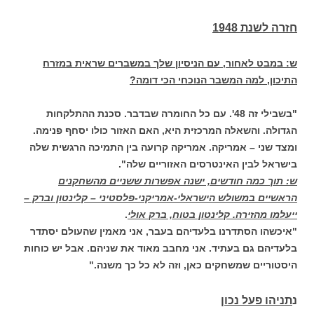
חזרה לשנת 1948
ש: במבט לאחור, עם הניסיון שלך במשברים שראית במזרח
התיכון, למה המשבר הנוכחי הכי דומה?
"בשבילי זה 48'. עם כל החומרה שבדבר. סכנת ההתלקחות
הגדולה. והשאלה המרכזית היא, האם האזור כולו יסחף פנימה.
ומצד שני – אמריקה. אמריקה קרועה בין התמיכה הרגשית שלה
בישראל לבין האינטרסים האזוריים שלה".
ש: תוך כמה חודשים, ישנה אפשרות ששניים מהשחקנים
הראשיים במשולש הישראלי-אמריקני-פלסטיני – קלינטון וברק –
ייעלמו מהזירה. קלינטון בטוח, ברק אולי
.
"איכשהו הסתדרנו בלעדיהם בעבר, אני מאמין שהעולם יסתדר
בלעדיהם גם בעתיד. אני מחבב מאוד את שניהם. אבל יש כוחות
היסטוריים שמשחקים כאן, וזה לא כל כך משנה."
נ
תניהו פעל נכון