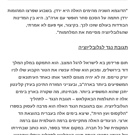
"הדוגמא השניה מהימים האלה היא ירדן. בשבוע שפרצו המהומות
ירדן חתמה על הסכם סחר חופשי עם ארה"ב. היא בין המדינות
הבודדות בעולם שזכו לכך. בקיצור, אף פעם לא אמרתי,
שהגלובליזציה מסיימת את המלחמות".
תגובת נגד לגלובליזציה
תום פרידמן בא לישראל לרגל המצב. הוא התמקם במלון המלך
דוד בירושלים, ומכאן הוא שולח עכשיו את הטור הקבוע שלו לניו
יורק טיימס. זה לא יהיה מוגזם לתאר אותו כאחד העיתונאים
המשפיעים ביותר בארה"ב, ובענייני המזרח התיכון בעידן קלינטון
יתכן שהוא המשפיע ביותר. מבחינתו, מה שקורה בארץ בימים
אלה זו התגלמות הבאקלאש – תגובת הנגד – לתהליך
הגלובליזציה. וגם בתגובות הנגד האלה הוא מרבה לעסוק בספרו
"הלקסוס ועץ הזית", שיצא בימים אלה בעברית בהוצאת הד
ארצי. הניגודים האלה מתקיימים ברמה העולמית וגם ברמה
המקומית של כל חברה. במקום אחד בספר, הוא כותב שבחירתו
של בנימין נתניהו הייתה מעין באקלאש לתהליך אוסלו שמבטא