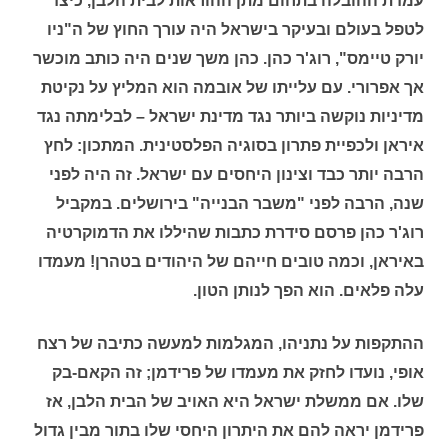
עמדת ההובלה בתחום מתן ההוראות לבית הלבן, כיצד
לטפל בעולם ובעיקר בישראל היה עורך החוץ של ה"ניו
יורק טיימס", רוג'ר כהן. כהן משך שנים היה כותב מוכשר
אך אפרורי. עם עלייתו של אובמה הוא המליץ על נקיטת
מדיניות נוקשה ביותר נגד מדינת ישראל – לבלימתה נגד
איראן ולכפיית פתרון בסוגיה הפלסטינית. המתכון: לחץ
הרבה יותר כבד וצינון היחסים עם ישראל. זה היה לפני
שנה, הרבה לפני "משבר הבנייה" בירושלים. במקביל
רוג'ר כהן פרסם סידרת כתבות שהיללו את הדמוקרטיה
באיראן, וכמה טובים חייהם של היהודים בטהרן! מעמדו
עלה פלאים. הוא הפך לנותן הטון.
ההתקפות על נתניהו, המגלמות למעשה כתיבה של רצח
אופי, נועדו לחזק את מעמדו של פרידמן; זה הקאם-בק
שלו. אם ממשלת ישראל היא האויב של הבית הלבן, אז
פרידמן יראה להם את היתרון היחסי שלו בתור מבין גדול