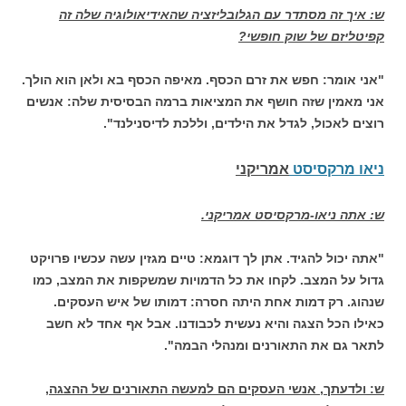
ש: איך זה מסתדר עם הגלובליזציה שהאידיאולוגיה שלה זה
קפיטליזם של שוק חופשי?
"אני אומר: חפש את זרם הכסף. מאיפה הכסף בא ולאן הוא הולך.
אני מאמין שזה חושף את המציאות ברמה הבסיסית שלה: אנשים
רוצים לאכול, לגדל את הילדים, וללכת לדיסנילנד".
ניאו מרקסיסט
אמריקני
ש: אתה ניאו-מרקסיסט אמריקני.
"אתה יכול להגיד. אתן לך דוגמא: טיים מגזין עשה עכשיו פרויקט
גדול על המצב. לקחו את כל הדמויות שמשקפות את המצב, כמו
שנהוג. רק דמות אחת היתה חסרה: דמותו של איש העסקים.
כאילו הכל הצגה והיא נעשית לכבודנו. אבל אף אחד לא חשב
לתאר גם את התאורנים ומנהלי הבמה".
ש: ולדעתך, אנשי העסקים הם למעשה התאורנים של ההצגה,