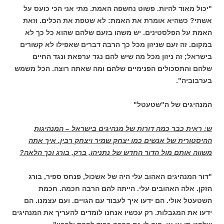
"יכול מאוד להיות. פשוט נחשפה האמת. מתי אני הכי כועס על
אשתי? כשהיא אומרת את האמת: לא שטפת את הכלים. וזאת
האמת על הפלסטינים. יש משהו בזעם שלהם שהוא כל כך לא
במקום. זה זעם שניזון מכל כך הרבה דברים שאפילו לא קשורים
בישראל; זה ניזון מכל מה שיש להם נגד ערפאת ונגד החיים
שלהם והתסכולים הפנימיים שלהם ומה שאתה רוצה. הכל משמש
בערבוביה".
המנהיגים של ה"שטעטל"
ש: ראית כבר כמה דורות של מנהיגים בישראל – המנהיגות
ההיסטורית של אנשים כמו יצחק שמיר ויצחק רבין. איך אתה
משווה אותם מול הדור החדש של נתניהו, ברק, בורג וכך הלאה?
"דור המנהיגים האהוב עלי היה של אשכול, פנחס ספיר, בורג
הזקן. אלה האהובים עלי. הייתה להם הרבה חכמה. חכמת
השטעטל אולי. הם ידעו איך לעבוד עם הגויים. ועם עצמנו. הם
ידעו את המגבלות. רק עכשיו אנחנו לומדים להעריך את המנהיגים