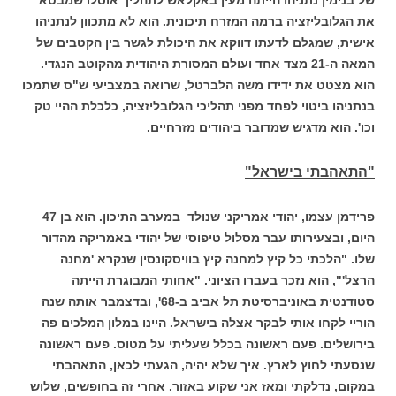
את הגלובליזציה ברמה המזרח תיכונית. הוא לא מתכוון לנתניהו
אישית, שמגלם לדעתו דווקא את היכולת לגשר בין הקטבים של
המאה ה-21 מצד אחד ועולם המסורת היהודית מהקוטב הנגדי.
הוא מצטט את ידידו משה הלברטל, שרואה במצביעי ש"ס שתמכו
בנתניהו ביטוי לפחד מפני תהליכי הגלובליזציה, כלכלת ההיי טק
וכו'. הוא מדגיש שמדובר ביהודים מזרחיים.
"התאהבתי בישראל"
פרידמן עצמו, יהודי אמריקני שנולד במערב התיכון. הוא בן 47
היום, ובצעירותו עבר מסלול טיפוסי של יהודי באמריקה מהדור
שלו. "הלכתי כל קיץ למחנה קיץ בוויסקונסין שנקרא 'מחנה
הרצל'", הוא נזכר בעברו הציוני. "אחותי המבוגרת הייתה
סטודנטית באוניברסיטת תל אביב ב-68', ובדצמבר אותה שנה
הוריי לקחו אותי לבקר אצלה בישראל. היינו במלון המלכים פה
בירושלים. פעם ראשונה בכלל שעליתי על מטוס. פעם ראשונה
שנסעתי לחוץ לארץ. איך שלא יהיה, הגעתי לכאן, התאהבתי
במקום, נדלקתי ומאז אני שקוע באזור. אחרי זה בחופשים, שלוש