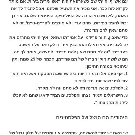
עם אש"ף. הייתי שם כשערפאת היה ראש עירית בירות, אם מותר
לקרוא לזה ככה. אני מכיר את השטיק שלהם. אבל להגיד לך את
האמת, לא חשבתי הרבה על הפוליטיקה הפנימית שלהם. אני כן
יכול להגיד בפירוש, שהם עדיין לא מוכנים ל'פריים-טיים'. זה לא
סתם שאין להם מדינה".
כדי שאבין, חוזר פרידמן על אמירתו ושואל, איך הייתי מתרגם את
זה לעברית. אמרתי לו והוא הבין מיד ונדלק וחזר על המשפט
בעברית: "זה לא סתם שאין להם מדינה. למעשה, אומר לך מה
הם שלושת חוקי הברזל של תם פרידמן, חכמה של 25 שנות ותק
עיתונאי במזרח התיכון:
1. אף פעם אל תגמור דיווח בזה שהושגה הפסקת אש. היא תופר
עוד לפני שהדיווח יירד לדפוס.
2. לפלסטים אין מדינה וזה לא סתם וזה לא מקרה.
3. הישראלים תמיד ינצחו והפלסטים תמיד ידאגו שהם לא יוכלו
ליהנות מהניצחון".
היהודים הם המזל של הפלסטינים
ש: האם יש יסוד להאשמה, שתמיכה אוטומטית של חלק גדול של