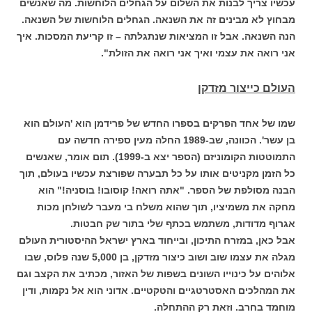
עכשיו צריך לבנות את השלום על הגחלים הלוחשות. מה שאנשים
מבחוץ לא מבינים זה את השנאה. הגחלים הלוחשות של השנאה.
הנה השנאה. אבל זו המציאות שנתגלתה – זו קריעת המסכות. איך
אני רואה את עצמי ואיך אני רואה את הזולת".
העולם כייצור מזדקן
שמו של אחד הפרקים בספרו החדש של פרידמן הוא 'העולם הוא
בן עשר'. הכוונה, שב-1989 החלה מעין ספירה חדשה עם
התמוטטות הקומוניזם (הספר יצא ב-1999). תום אומר, שאנשים
כל הזמן מקניטים אותו על כל תבערה שפורצת עכשיו בעולם, תוך
הבנה מסולפת של הספר. "אתה רואה! קוסובו! בוסניה!" הוא
מחקה את משמיציו, תוך שהוא משלח בי מעבר לשולחן מכות
אגרוף מדודות, משתמש בכתף שלי בתור שק חבטות.
אבל כאן, במזרח התיכון, ובייחוד בארץ ישראל ההיסטורית העולם
מגלה את עצמו שוב ושוב כיצור מזדקן, בן 5,000 שנה פלוס, שבו
אלוהים על כינוייו השונים בשפות של האזור, מכתיב את הקצב וגם
את המהלכים האסטרטגיים והטקטיים. אדוני הוא אל נקמות, ודין
מוחמד בחרב. וזאת רק ההתחלה.