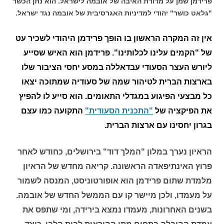
פרידמן שמן על מדורת האיבה של אובמה לישראל. הוא נתן הכשר
"גלאט כושר" יהודי למדיניות האגרסיבית של אובמה נגד ישראל.
אין זה המקרה הראשון בו הופך פרידמן היהודי לשכיר עט
של "הקמים עלינו לכלותינו". פרידמן הוא האיש שסייע
ליורש העצר הסעודי עבדאללה במסע יחסי הציבור שלו
בארצות הברית לטיהור שמה של סעודיה שמתוכה יצאו
כל מבצעי הפיגוע במגדלי התאומים. הוא סייע לו להפיץ
את הפיקציה של
"התכנית הסעודית"
התקועה כמו עצם
בגרון יחסינו עם ארצות הברית.
הראיון נערך במלון "המלך דוד" בירושלים, כחודש לאחר
פרוץ האינתיפאדה הראשונה. קריאה מחדש של הראיון
מלמדת שתום פרידמן הוא אופורטוניסט, המנסה לשמור
על מעמדו, ולכן מיישר קו עם הממשל החדש של אובמה.
בשנים האחרונות, מעמדו נמצא בירידה, ומי שתפס את