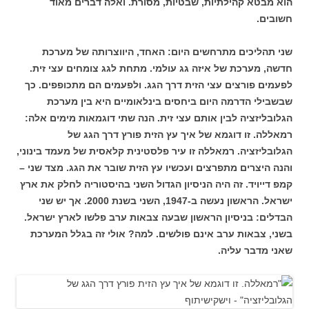
הוא מבטא קהילתיות, שבטיות, מסורת. ואלה דברים מאוד
חשובים.
שני תהליכים מתרחשים היום: האחד, היווצרותה של מערכת
חדשה, מערכת של איזה גג עולמי. מתחת לגג צומחים עצי זית.
לפעמים פורצים עצי הזית דרך הגג. ולפעמים הם מתכופפים. כך
שבשבילי הדרמה היום ביחסים בינלאומיים היא בין מערכת
הגלובליזציה לבין אותם עצי זית. הנה שתי דוגמאות מימים אלה:
רמאללה. זו דוגמא של איך עץ הזית פורץ דרך הגג של
הגלובליזציה. רמאללה זו עיר פלסטינית קלאסית של מעמד בינוני,
והנה היצרים מתפרצים ועכשיו עץ הזית שובר את הגג. מצד שני –
קמפ דייויד. זה היה הניסיון הגדול השני בהיסטוריה לחלק את ארץ
ישראל. הראשון נעשה ב-1947, השני בשנת 2000. אך יש שני
הבדלים: בניסיון הראשון שבעה צבאות ערב פלשו לארץ ישראל.
בשני, צבאות ערב אינם פולשים. למה? אולי זה בגלל המערכת
שאני מדבר עליה.