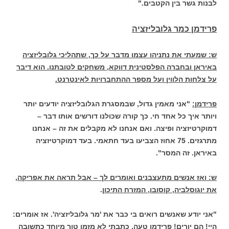
לבנות גשר בין הקטבים."
פרידמן כמר גלובליזציה
ש: שמעתי את נתניהו עצמו מדבר על כך, שתהליכי גלובליזציה
באיראן ובחברה הפלסטינית דווקא, משחקים לטובתנו. הוא דיבר
על צלחות הלווין ועל מספר ההתחברויות לאינטרנט.
פרידמן:
"אני מאמין גדול, שבמסגרת הגלובליזציה יודעים יותר
ויותר איך כל אחד חי. כך קורה שכולנו דורשים אותו דבר –
דמוקרטיזציה ופיצה. ואם אנחנו לא מקבלים את זה – אנחנו
מתרגזים. 75 אחוז הצביעו בעד חתאמי. בעד דמוקרטיזציה
באיראן. זה המסר".
ש: ואז אנשים מתעצבנים ואומרים לך – אבל תראה את אפריקה,
את יוגוסלביה, קוסובו, המזרח התיכון
.
"אני יודע שאנשים רואים בי כבר את 'מר גלובליזציה'. אז אומרים:
היי! הם יורים! פרידמן טעה. כתבתי לא מזמן טור מיוחד כתשובה