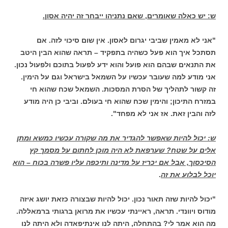
ש: יש כאלה שאומרים, שאם נתניהו ייבחר זה יהיה אסון.
"אני לא מאמין שביבי יגרום לאסון. אין שום סיכוי לזה. אם
תסתכל איך הוא פעל כשהיה בתפקיד – תראה שהוא הבין היטב
את התנאים שבהם הוא פועל והוא ידע לפעול בתוכם ולפעול נכון.
אני מודע למה שעובר עכשיו על השמאל בישראל וגם על הימין.
זה קשור לתהליך של הסרת המסכות. השמאל שכח שהוא חי
במזרח התיכון; והימין שכח שהוא חי בעולם. וביבי כן היה מודע
לזה והבין זאת. אז אני לא מפחד".
ש: יכול להיות שאפשר להגדיר את מה שקורה עכשיו כמשא ומתן
אלים על שטח? שערפאת לא היה מוכן לחתום על מסמך קץ
הסיכסוך, אבל אם יכריז על מדינה ותיכפה עליו פשרה בכוח – הוא
יוכל לבלוע את זה
.
"יכול להיות שזה תאור נכון. יכול להיות שבצורה כזאת יושג איזה
מודוס ויוונדי. תראה, ראיינתי עכשיו את מרואן ברגותי ברמאללה.
מה הוא אמר לי? בהתחלה, היתה לנו אינתיפאדה ולא היתה לנו