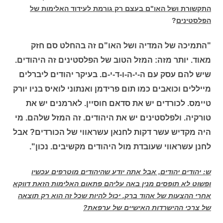
התקשורת ושל האו"ם בעצם רק גורמת לעידוד האלימות של
הפלסטינים
?
"התמיכה של המדיה ושל האו"ם זה בהחלט סם חזק
מאוד. יותר מזה: המזל הטוב של הפלסטינים זה היהודים.
שיש להם עסק עם ה-י-ה-ו-ד-י-ם. בעיקר יהודים ליברלים
מייללים וכואבים כמו תום פרידמן ואנתוני לואיס בניו יורק
טיימס. לכורדים יש את סדאם חוסיין. לארמנים יש את
טורקיה. ולפלסטינים יש את היהודים. זה המזל שלהם. מי
היה מקדיש עשר דקות לחנאן עשראווי של הכורדים? אבל
לחנן עשראווי שעובדת מול היהודים מקשיבים. נכון"
.
ש: יהודים יהודים, אבל אתה יודע שהיהודים מוטרפים עכשיו
ופשוט לא תופסים מנין באה עליהם פתאום האלימות הזאת דווקא
אחרי ההצעות של אהוד ברק. יכול להיות שכל זה הוא רק תוצאה
של צרכי ההישרדות האישיים של ערפאת?