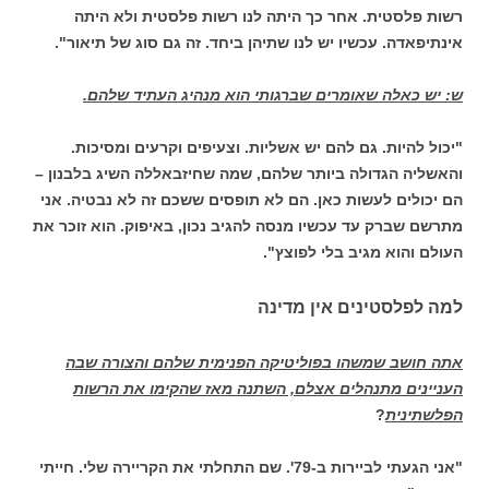
רשות פלסטית. אחר כך היתה לנו רשות פלסטית ולא היתה
אינתיפאדה. עכשיו יש לנו שתיהן ביחד. זה גם סוג של תיאור".
ש: יש כאלה שאומרים שברגותי הוא מנהיג העתיד שלהם.
"יכול להיות. גם להם יש אשליות. וצעיפים וקרעים ומסיכות.
והאשליה הגדולה ביותר שלהם, שמה שחיזבאללה השיג בלבנון –
הם יכולים לעשות כאן. הם לא תופסים ששכם זה לא נבטיה. אני
מתרשם שברק עד עכשיו מנסה להגיב נכון, באיפוק. הוא זוכר את
העולם והוא מגיב בלי לפוצץ".
למה לפלסטינים אין מדינה
אתה חושב שמשהו בפוליטיקה הפנימית שלהם והצורה שבה
העניינים מתנהלים אצלם, השתנה מאז שהקימו את הרשות
הפלשתינית
?
"אני הגעתי לביירות ב-79'. שם התחלתי את הקריירה שלי. חייתי