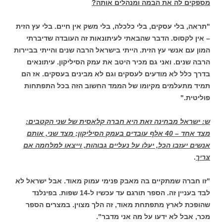
מספקים לה את הבמה ומנהלים אותה?
"תראה, בלי עסקים, בלי כלכלה, בלי משק אין חיים. בלי עץ הזית
– אין לקסוס. הדבר שהבאתי לעיתונאות זה העובדה שדיברתי
המון עם אנשי עץ הזית. הייתי בישראל הרבה שנים והייתי בביירות
הרבה שנים. ואני גם מכיר היטב את עמק הסיליקון. עיתונאים
בדרך כלל לא מודעים לעסקים וגם לא מבינים בעסקים. אז הם
תמיד מתעלמים מקיומו של הממד החשוב הזה בכל התפתחות
פוליטית."
ש: ישראל מבחינה זאת היא חברה קלאסית של שני הקטבים:
מצד אחד – 40 אלף עובדים בעמק הסיליקון; מצד שני, אותם
אנשים יעזבו הכל, יעלו על נעליים גבוהות, וייצאו למלחמה אם
צריך
.
"זו חברה שמתקיים בה מאבק פנימי עמוק מאוד. אבל ישראל לא
לבד בעניין זה. הספר תורגם עד עכשיו ל-14 שפות. בפינלנד
שהופכת לארץ מתפתחת מאוד, זה הלך מצוין. במצרים הספר
מכר, אבל לא ידעו על מה אני מדבר".