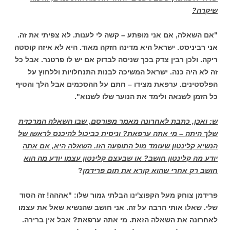
שיקרה?
"אם השאלה, אם אני מופתע – קשה לי לענות. לא צפיתי את זה.
אני רביניסט. ישראל היא מדינה חזקה מאוד. היא לא איזה קוסטה
ריקה. ולכן רבין צדק בכך שניסה לבדוק אם יש לו פרטנר. אבל כל
זה לא היה כנה. ישראל המשיכה לבנות התנחלויות וללחוץ על
הפלסטינים. ערפאת מצידו – חתם על ההסכמים אבל הלך והטיף
כל הזמן לשנאה ולימד את הנוער שלו לשנוא".
ש: ואכן, כתבת לאחרונה מאמר מפורסם, שבו השאלה המרכזית
שלך היתה – מי אתה ערפאת? וניסית כביכול להיכנס לראשו של
הנשיא קלינטון שעומד מול התופעה הזו. השאלה היא, אם אתה
יודע מה קלינטון חושב? או שבעצם קלינטון עצמו יודע מה הוא
חושב רק אחרי שהוא קורא את תום פרידמן
?
פרידמן צוחק מעל הקפוצ'ינו הבלתי גמור שלו: "אההה! זה הסוד
שלי. שאלו אותי הרבה על זה. אני חושב שהנשיא שאל את עצמו
לאחרונה את השאלה הזאת. מי אתה ערפאת? אבל אין ברירה.