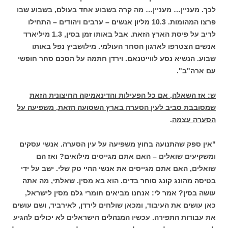
לכך. מעניין… מעניין… מה קרה בשבוע אחד בעולם, בשבוע שבו
פרצו המהומות. 10.3 מליון אנשים – ערבים ויהודים – התחילו
לריב על פיסת הארץ הזאת. אבל באותו זמן בסין, 1.3 מיליארד
אנשים הצטרפו לארגון הסחר העולמי. מילושביץ נפל באותו
שבוע. הנשיא נסע לווייטנאם. וירדן חתמה על הסכם סחר חופשי
עם ארה"ב".
ש: אז השאלה, אם כל הפעילות והדינאמיקה החיצונית הזאת
שמסובבת סביב לעין הסערה בארץ השסועה הזאת, משפיעה על
הסערה עצמה
.
"אין ספק שהתנועה בחוץ משפיעה על עין הסערה. אנשי עסקים
ומשקיעים שואלים – האם אתם מגייסים מילואים? ואז הם
שואלים, האם אתם מגייסים את אנשי ההיי טק שלי. ישב על ידי
בטיסה מהונג קונג סוחר בדים. הוא בא מסין. שאלתי, מה אתה
עושה בסין? אמר לי: אנחנו מביאים חומרי גלם מסין לישראל,
כאן עושים את העיבוד, ומכאן שולחים לירדן, לאירביד, ושם עושים
את עבודות התפירה. עכשיו המנהלים הישראלים לא יכולים להגיע