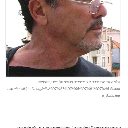
שלמה זנד יוצר ורדה זנד ויקיפדיה פרטים על רישיון השימוש
http://he.wikipedia.org/wiki/%D7%A7%D7%95%D7%91%D7%A5:Shlom
o_Sand.jpg
באחת מתכניות " פוליטיקה" שבהגשתו הוא זימן לאולפן את