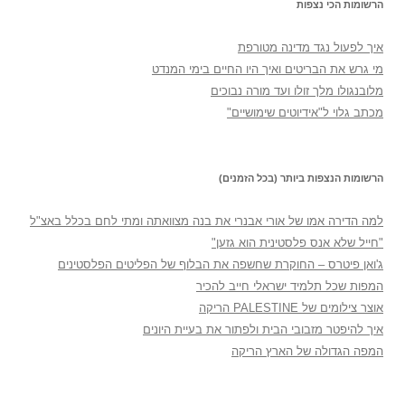
הרשומות הכי נצפות
איך לפעול נגד מדינה מטורפת
מי גרש את הבריטים ואיך היו החיים בימי המנדט
מלובנגולו מלך זולו ועד מורה נבוכים
מכתב גלוי ל"אידיוטים שימושיים"
הרשומות הנצפות ביותר (בכל הזמנים)
למה הדירה אמו של אורי אבנרי את בנה מצוואתה ומתי לחם בכלל באצ"ל
"חייל שלא אנס פלסטינית הוא גזען"
ג'ואן פיטרס – החוקרת שחשפה את הבלוף של הפליטים הפלסטינים
המפות שכל תלמיד ישראלי חייב להכיר
אוצר צילומים של PALESTINE הריקה
איך להיפטר מזבובי הבית ולפתור את בעיית היונים
המפה הגדולה של הארץ הריקה