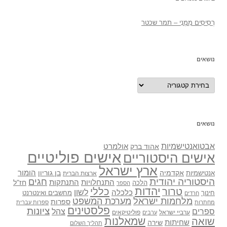
רְסִיסִים מִמֶנִי – תמר שכטר
נושאים
נושאים
נושאים
אבטואנטישמיות
אולמרט
אהוד ברק
אישים פוליטיים
אישים היסטוריים
ארץ ישראל
אקדמיה
בן גוריון
הומור
אנטישמיות
ארצות הברית
היסטוריה יהודית
חגים
התנתקות
התנחלויות
חז"ל
הלכה
הספר
יהדות
כללי
טרור
לשון
כלכלה
מחשבים ואינטרנט
חינוך
חרדים
מלחמות ישראל
מערכת המשפט
ספרות
מחתרות
ספרות עברית
פלסטינים
ציונות
ספרים
צהל
ערביי ישראל
פוליטיקאים
ערבים
שואה
שמאלנות
שחיתות
שירה
תהליך השלום