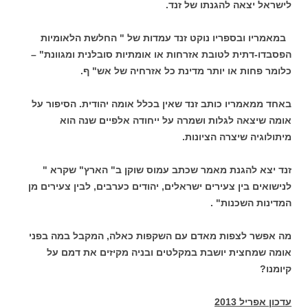
לישראל יצאה להגנתו של זנד.
במאמריו ובספריו נוקט זנד עמדות של " החלשת הלאומיות
הפסבדו-דתית לטובת אזרחות או אומתיות סובלנית ומגוונת" –
כלומר פחות או יותר מדינת כל אזרחיה של אש" ף.
באחד ממאמריו כותב זנד שאין בכלל אומה יהודית. הסיפור על
אומה שיצאה לגלות ושמרה על ייחודה אלפיים שנה הוא
מיתולוגיה שיצרה הציונות.
זנד יצא להגנת מאמר שכתב עמוס שוקן ב" הארץ" שקרא "
לנישואים בין צעירים ישראלים, יהודים כערבים, לבין צעירים מן
המדינות השכנות" .
מה אפשר לצפות מאדם עם השקפות כאלה, המקבל במה בפני
אומה שמחצית יושבת במקלטים ובניה מקיזים את דמם על
קיומנו?
עדכון אפריל 2013