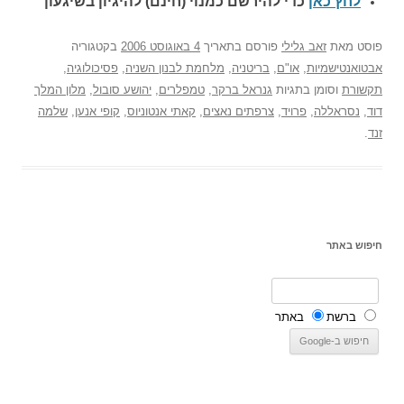
לחץ כאן
כדי להירשם כ
מנוי (חינם) להיגיון בשיגעון
פוסט
מאת
זאב גלילי
פורסם בתאריך
4 באוגוסט 2006
בקטגוריה
אבטואנטישמיות
,
או"ם
,
בריטניה
,
מלחמת לבנון השניה
,
פסיכולוגיה
,
תקשורת
וסומן בתגיות
גנראל ברקר
,
טמפלרים
,
יהושע סובול
,
מלון המלך
דוד
,
נסראללה
,
פרויד
,
צרפתים נאצים
,
קאתי אנטוניוס
,
קופי אנען
,
שלמה
זנד
.
חיפוש באתר
ברשת
באתר