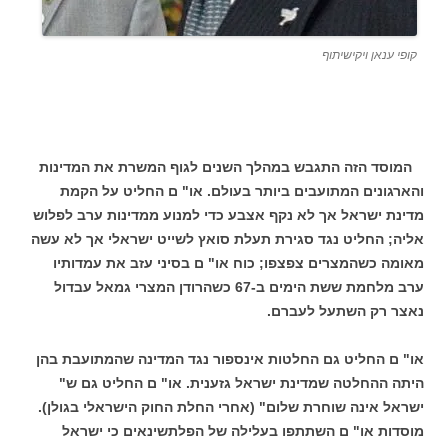
קופי ענאן ויקישיתוף
המוסד הזה התגבש במהלך השנים לגוף המשרת את המדינות
והארגונים המתועבים ביותר בעולם. או" ם החליט על הקמת
מדינת ישראל אך לא נקף אצבע כדי למנוע ממדינות ערב לפלוש
אליה; החליט נגד סגירת תעלת סואץ לשייט ישראלי אך לא עשה
מאומה כשהמצרים צפצפו; כוח או" ם בסיני עזב את עמדותיו
ערב מלחמת ששת הימים ב-67 כשהרודן המצרי גמאל עבדול
נאצר רק השתעל לעברם.
או" ם החליט גם החלטות אינספור נגד המדינה שהמתועבת בהן
היתה ההחלטה שמדינת ישראל גזענית. או" ם החליט גם ש"
ישראל אינה שוחרת שלום" (אחרי החלת החוק הישראלי בגולן).
מוסדות או" ם השתתפו בעלילה של הפלתשינאים כי ישראל