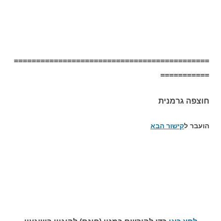
============================================
===========
חוצפה גרמנית
הועבר ל
קישור הבא