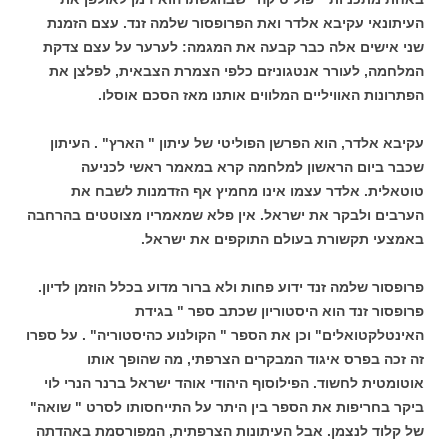
העיתונאי עקיבא אלדר ואת הפרופסור שלמה זנד. עצם הזמנת
שני אישים אלה כבר קבעה את המגמה: לערער על עצם צדקת
המלחמה, לעורר אנטגוניזם כלפי הצמרת הצבאית, לפלצן את
הפתרונות האוויליים המלווים אותנו מאז הסכם אוסלו.
עקיבא אלדר, הוא הפרשן הפוליטי של עיתון " הארץ" . העיתון
שכבר ביום הראשון למלחמה קרא במאמר ראשי לכניעה
טוטאלית. אלדר עצמו אינו מחמיץ אף הזדמנות לשבח את
הערבים ולבקר את ישראל. אין פלא שמאמריו מצוטטים בהרחבה
באמצעי תקשורת בעולם התוקפים את ישראל.
פרופסור שלמה זנד ידוע פחות ולא ברור מדוע בכלל הוזמן לדיון.
פרופסור זנד הוא היסטוריון שכתב ספר " בגידת
האינטלקטואלים" וכן את הספר " הקולנוע כהיסטוריה" . על ספרו
זה זכה בפרס איגוד המבקרים הצרפתי, מה שהופך אותו
אוטומטית לחשוד. הפילוסוף היהודי אוהד ישראל ברנר הנרי לוי
ביקר בחריפות את הספר בין היתר על התייחסותו לסרט " שואה"
של קלוד לנצמן. אבל העיתונות הצרפתית, המפורסמת באהדתה