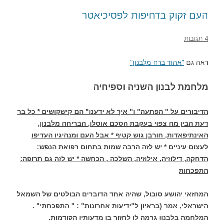
העם זקוק בדחיפות לפסיכיאטר
4 תגובות
ראה גם
"אהוד ברח מלבנון"
מלחמת לבנון השניה וספיחיה
הדיבורים על " הפתעה" ו" איך לא ידענו" הם קישקושים * כל בר
דעת הבין מה צפוי בעקבת הסכם אוסלו, הבריחה מלבנון,
האינתיפאדות, חורבן גוש קטיף * אבל העם ומנהיגיו העדיפו
לעצום עיניים * יש לזה הרבה שמות בתחום רפואת הנפש:
הדחקה, דילוזיה, אילוזיה, השלכה , הכחשה * יש לזה גם תרופה:
התפכחות
המחזאי יהושע סובול, שהיה אחד הדוברים הבולטים של השמאל
הישראלי, אמר (בראיון ל"ידיעות אחרונות" : " התפכחתי" .
המלחמה בלבנון גרמה לו לחזור בו מדעותיו הקודמות.