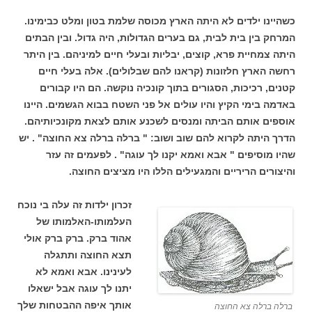
כשהיינו ילדים לא היתה הארץ מכוסה שלמת בטון ומלט כבימינו.
המרחק בין בית לבית, גם בערים הגדולות, היה גדול. ובין הבתים
היתה צמחיית פרא, קוצים, יבליות ובעלי חיים למיניהם. בין היתר
רחשה הארץ חלזונות (קראנו להם שבלולים). אלה בעלי חיים
קטנים, רכיכות, הסגורים בתוך קונכיה נוקשה. הם היו קבורים
באדמה בימי הקיץ והיו עולים אל פני השטח בבוא הגשמים. היינו
אוספים אותם הביתה ומנסים לשכנע אותם לצאת מקונכיותיהם.
הדרך היתה לקרוא להם שוב ושוב: " ברלה ברלה צא החוצה" . יש
שהיו מוסיפים " אבא ואמא יקנו לך עוגה" . לפעמים זה עזר
והיצורים הריריים והמגעילים הללו היו מציצים החוצה.
זכרון ילדות זה עלה בי נוכח
העלמותו-האלמותו של
אהוד ברק. ברק ברק אולי
תצא החוצה ותתגלה
לעינינו. אבא ואמא לא
יתנו לך עוגה אבל ישאלו
אותך איפה ההבטחות שלך
ברלה ברלה צא החוצה