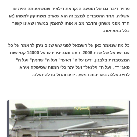
פרויד דיבר גם אל תופעה הנקראת דילוזיה שמשמעותה הזיה או
אשליה. אחד ההסברים למצב זה הוא שאדם משתוקק למשהו (או
חרד מפני משהו) והדבר מביא אותו להאמין במשהו שאינו קשור
כלל במציאות.
כל מה שנאמר כאן על השמאל לפני שש שנים ניתן להאמר על כל
עם ישראל של שנת 2006. העם ומנהיגיו ידעו על 14000 קטיושות
המצטברות בלבנון. ידעו על ה" ראעד" ועל ה" שהאין" ועל ה"
פאג"ר" , ועל ה" זילזאל" ועל יתר כלי המוות שסיפקה איראן
לחיזבאללה באדיבות דמשק. ידעו והחליטו להתעלם.