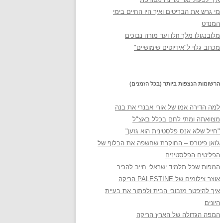
מי גרש את הבריטים ואיך היו החיים בימי
המנדט
מלובנגולו מלך זולו ועד מורה נבוכים
מכתב גלוי ל"אידיוטים שימושיים"
הרשומות הנצפות ביותר (בכל הזמנים)
למה הדירה אמו של אורי אבנרי את בנה
מצוואתה ומתי לחם בכלל באצ"ל
"חייל שלא אנס פלסטינית הוא גזען"
ג'ואן פיטרס – החוקרת שחשפה את הבלוף של
הפליטים הפלסטינים
המפות שכל תלמיד ישראלי חייב להכיר
אוצר צילומים של PALESTINE הריקה
איך להיפטר מזבובי הבית ולפתור את בעיית
היונים
המפה הגדולה של הארץ הריקה