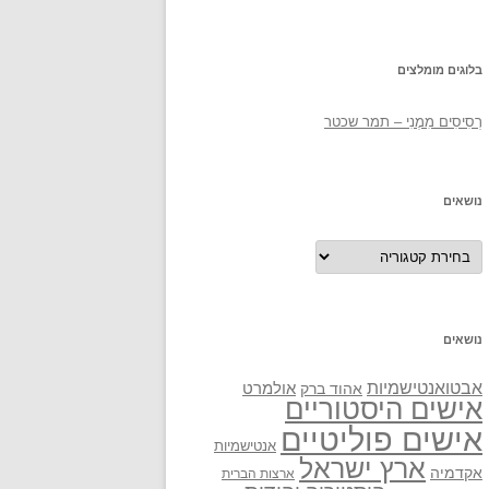
בלוגים מומלצים
רְסִיסִים מִמֶנִי – תמר שכטר
נושאים
נושאים
נושאים
אבטואנטישמיות
אולמרט
אהוד ברק
אישים היסטוריים
אישים פוליטיים
אנטישמיות
ארץ ישראל
אקדמיה
ארצות הברית