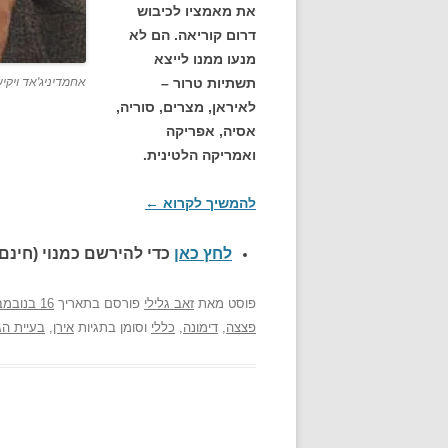
את מאמציו לכיבוש
דרום קוריאה. הם לא
מנעו ממנו לייצא
תשתיות טרור –
אחמדיניג'אד ויקי
לאיראן, מצרים, סוריה,
אסיה, אפריקה
ואמריקה הלטינית.
להמשיך לקרוא
←
לחץ כאן
כדי להירשם כ
מנוי (חינם)
פוסט
מאת
זאב גלילי
פורסם בתאריך
16 בנובמבר 2011
פצצה
,
דימונה
,
כללי
וסומן בתגיות
אירן
,
בעיית הג