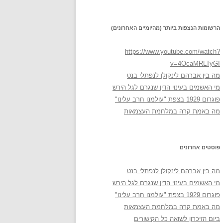
הרשומות הנצפות ביותר (מהיומיים האחרונים)
https://www.youtube.com/watch?
v=4OcaMRLTyGI
מה בין אברהם לינקולן לנפתלי בנט
מי האשמים בעינוי הדין שנגרם לגל הירש
פוגרום 1929 בצפת "עולמנו חרב עלינו"
מה באמת קרה במלחמת העצמאות
פוסטים אחרונים
מה בין אברהם לינקולן לנפתלי בנט
מי האשמים בעינוי הדין שנגרם לגל הירש
פוגרום 1929 בצפת "עולמנו חרב עלינו"
מה באמת קרה במלחמת העצמאות
ביום הזיכרון לשואה כל הקישורים