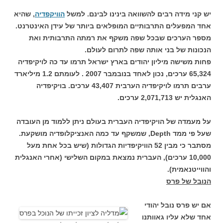
יש קני מידה רבים להשוואה בינינו לבינם. למשל
הוויקפדיה
, שהיא
אחד המפעלים התרבותיים המופלאים ביותר של עידן האינטרנט.
מספר הערכים שבכל שפה משקף את רמתה התרבותית ואת
הנכונות של בני אותה שפה לתרום לעולם.
פחות משישה מיליון יהודים בארץ ישראל תרמו עד כה לויקיפדיה
65,324 ערכים, נכון לאחד בנובמבר 2007 . לעומתם 1.2 מיליארד
ערבים תרמו לויקיפדיה הערבית 43,407 ערכים. בויקיפדיה
האנגלית יש 2,071,713 ערכים.
על מעמדה של הויקיפדיה העברית בעולם ניתן ללמוד מן העובדה
שעל פי ממד Depth, שמשקף עד כמה האנציקלופדיה מושקעת.
מסתבר כי מבין 52 הוויקיפדיות הגדולות (שיש בכל אחת מעל
10,000 ערכים), העברית נמצאת במקום השלישי (אחרי האנגלית
והווייטנאמית).
הנובל של פרס
אם יש פרס נובל יהודי
אחד שלא עליו גאוותנו