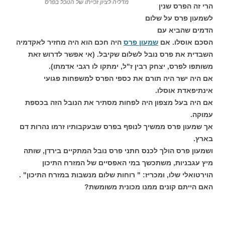
מדליה לציון זכייתו של הנוכל בפרס
הרי זה הפרס שנין
לשמעון פרס על שלום
הדמים שהביא עם
הסכם אוסלו. אם
שמעון פרס
היה חכם הוא היה מחזיר לאקדמיה
השבדית את פרס נובל לשלום שקיבל. (אי אפשר לדרוש זאת
משותפו לפרס, יצחק רבין ז"ל, ימתקו לו רגבי אדמתו).
אם היה ישר היה תורם את כספי הפרס למשפחות פגועי
אינתיפאדת אוסלו.
אם היה בעל מצפון היה לפחות מסתיר את הנובל הזה בכספת
עמוקה.
אך שמעון פרס ממשיך לנופף בפרס שבעקבותיו זרמו נהרות דם
בארץ.
ושמעון פרס הולך לכנס חתני פרס נובל המתקיים בירדן, שותה
מיץ עגבניות, משתכשך במי האפסיים של המזרח התיכון
הוירטואלי שלו, ומכריז: " רוחות שלום מנשבות במזרח התיכון" .
האם הייתם קונים ממנו מכונית משומשת?