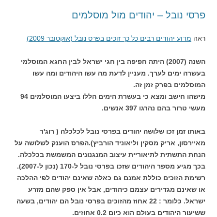
פרסי נובל – יהודים מול מוסלמים
ראה
מדוע יהודים רבים כל כך זוכים בפרס נובל (אוקטובר 2009)
השנה (2007) היתה חפיפה בין חגי ישראל לבין החגא המוסלמי
בעשרה ימים לערך. מעניין לדעת מה עשו היהודים ומה עשו
המוסלמים בפרק זמן זה.
מישהו חישב ומצא כי בעשרת הימים הללו ביצעו המוסלמים 94
מעשי טרור בהם נהרגו 397 אנשים.
באותו זמן זכו שלושה יהודים בפרסי נובל לכלכלה ( רוג'ר
מאיירסון, אריק מסקין וליאוניד הורביץ).הפרס הוענק לשלושה על
הנחת התשתית לתיאוריית עיצוב המנגנונים המשמשת בכלכלה.
בכך מגיע מספר היהודים שזכו בפרסי נובל ל-170 (נכון ל-2007).
רשימת הזוכים כוללת אמנם גם כאלה שאינם יהודים לפי ההלכה
או שאינם מגדירים עצמם כיהודים, אבל אין ספק שהם מזרע
ישראל. כלומר : 22 אחוז מהזוכים בפרסי נובל הם יהודים, בשעה
ששיעור היהודים בעולם הוא כיום 0.2 אחוזים.