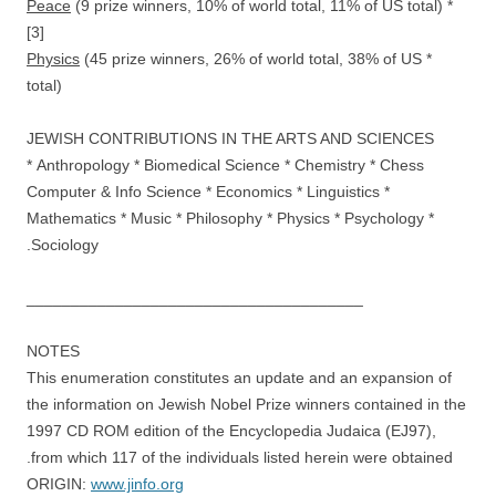
Peace
(9 prize winners, 10% of world total, 11% of US total)
*
[3]
Physics
(45 prize winners, 26% of world total, 38% of US
*
total)
JEWISH CONTRIBUTIONS IN THE ARTS AND SCIENCES
Anthropology * Biomedical Science * Chemistry * Chess *
Computer & Info Science * Economics * Linguistics *
Mathematics * Music * Philosophy * Physics * Psychology *
Sociology.
______________________________________
NOTES
This enumeration constitutes an update and an expansion of
the information on Jewish Nobel Prize winners contained in the
1997 CD ROM edition of the Encyclopedia Judaica (EJ97),
from which 117 of the individuals listed herein were obtained.
ORIGIN:
www.jinfo.org