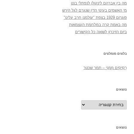
מה בין אברהם לינקולן לנפתלי בנט
מי האשמים בעינוי הדין שנגרם לגל הירש
פוגרום 1929 בצפת "עולמנו חרב עלינו"
מה באמת קרה במלחמת העצמאות
ביום הזיכרון לשואה כל הקישורים
בלוגים מומלצים
רְסִיסִים מִמֶנִי – תמר שכטר
נושאים
נושאים
נושאים