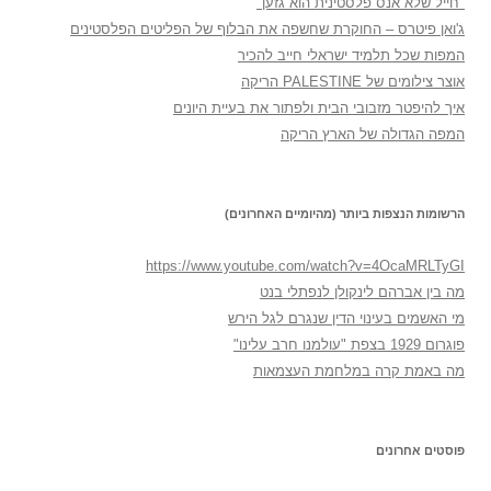
"חייל שלא אנס פלסטינית הוא גזען"
ג'ואן פיטרס – החוקרת שחשפה את הבלוף של הפליטים הפלסטינים
המפות שכל תלמיד ישראלי חייב להכיר
אוצר צילומים של PALESTINE הריקה
איך להיפטר מזבובי הבית ולפתור את בעיית היונים
המפה הגדולה של הארץ הריקה
הרשומות הנצפות ביותר (מהיומיים האחרונים)
https://www.youtube.com/watch?v=4OcaMRLTyGI
מה בין אברהם לינקולן לנפתלי בנט
מי האשמים בעינוי הדין שנגרם לגל הירש
פוגרום 1929 בצפת "עולמנו חרב עלינו"
מה באמת קרה במלחמת העצמאות
פוסטים אחרונים