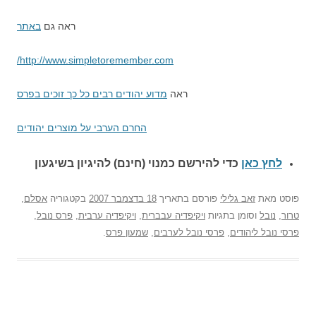
ראה גם
באתר
http://www.simpletoremember.com/
ראה
מדוע יהודים רבים כל כך זוכים בפרס
החרם הערבי על מוצרים יהודים
לחץ כאן
כדי להירשם כ
מנוי (חינם) להיגיון בשיגעון
פוסט
מאת
זאב גלילי
פורסם בתאריך
18 בדצמבר 2007
בקטגוריה
אסלם
,
טרור
,
נובל
וסומן בתגיות
ויקיפדיה עבברית
,
ויקיפדיה ערבית
,
פרס נובל
,
פרסי נובל ליהודים
,
פרסי נובל לערבים
,
שמעון פרס
.