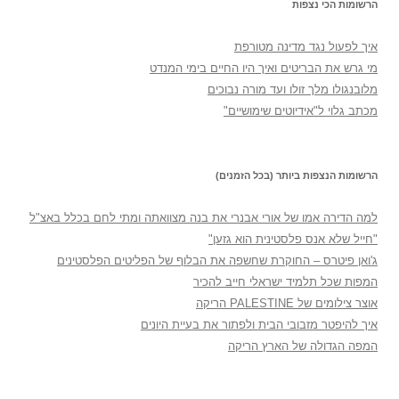
הרשומות הכי נצפות
איך לפעול נגד מדינה מטורפת
מי גרש את הבריטים ואיך היו החיים בימי המנדט
מלובנגולו מלך זולו ועד מורה נבוכים
מכתב גלוי ל"אידיוטים שימושיים"
הרשומות הנצפות ביותר (בכל הזמנים)
למה הדירה אמו של אורי אבנרי את בנה מצוואתה ומתי לחם בכלל באצ"ל
"חייל שלא אנס פלסטינית הוא גזען"
ג'ואן פיטרס – החוקרת שחשפה את הבלוף של הפליטים הפלסטינים
המפות שכל תלמיד ישראלי חייב להכיר
אוצר צילומים של PALESTINE הריקה
איך להיפטר מזבובי הבית ולפתור את בעיית היונים
המפה הגדולה של הארץ הריקה