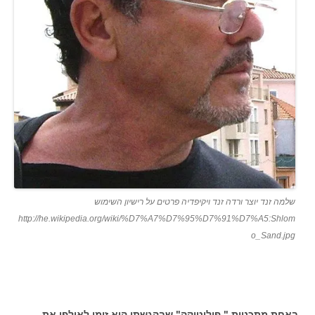
שלמה זנד יוצר ורדה זנד ויקיפדיה פרטים על רישיון השימוש
http://he.wikipedia.org/wiki/%D7%A7%D7%95%D7%91%D7%A5:Shlom
o_Sand.jpg
באחת מתכניות " פוליטיקה" שבהגשתו הוא זימן לאולפן את