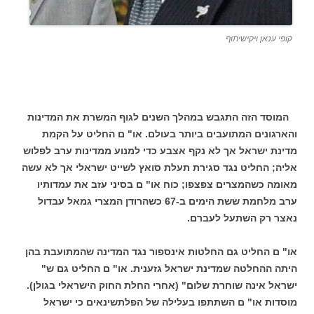
קופי ענאן ויקישיתוף
המוסד הזה התגבש במהלך השנים לגוף המשרת את המדינות
והארגונים המתועבים ביותר בעולם. או" ם החליט על הקמת
מדינת ישראל אך לא נקף אצבע כדי למנוע ממדינות ערב לפלוש
אליה; החליט נגד סגירת תעלת סואץ לשייט ישראלי אך לא עשה
מאומה כשהמצרים צפצפו; כוח או" ם בסיני עזב את עמדותיו
ערב מלחמת ששת הימים ב-67 כשהרודן המצרי גמאל עבדול
נאצר רק השתעל לעברם.
או" ם החליט גם החלטות אינספור נגד המדינה שהמתועבת בהן
היתה ההחלטה שמדינת ישראל גזענית. או" ם החליט גם ש"
ישראל אינה שוחרת שלום" (אחרי החלת החוק הישראלי בגולן).
מוסדות או" ם השתתפו בעלילה של הפלתשינאים כי ישראל