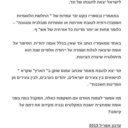
לישראל יצאה להגנתו של זנד.
במאמריו ובספריו נוקט זנד עמדות של " החלשת הלאומיות
הפסבדו-דתית לטובת אזרחות או אומתיות סובלנית ומגוונת" –
כלומר פחות או יותר מדינת כל אזרחיה של אש" ף.
באחד ממאמריו כותב זנד שאין בכלל אומה יהודית. הסיפור על
אומה שיצאה לגלות ושמרה על ייחודה אלפיים שנה הוא
מיתולוגיה שיצרה הציונות.
זנד יצא להגנת מאמר שכתב עמוס שוקן ב" הארץ" שקרא "
לנישואים בין צעירים ישראלים, יהודים כערבים, לבין צעירים מן
המדינות השכנות" .
מה אפשר לצפות מאדם עם השקפות כאלה, המקבל במה בפני
אומה שמחצית יושבת במקלטים ובניה מקיזים את דמם על
קיומנו?
עדכון אפריל 2013