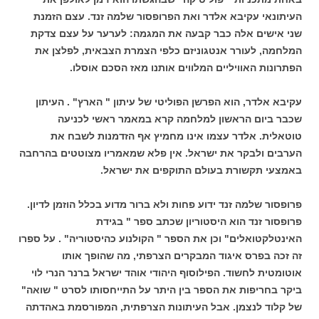
העיתונאי עקיבא אלדר ואת הפרופסור שלמה זנד. עצם הזמנת
שני אישים אלה כבר קבעה את המגמה: לערער על עצם צדקת
המלחמה, לעורר אנטגוניזם כלפי הצמרת הצבאית, לפלצן את
הפתרונות האוויליים המלווים אותנו מאז הסכם אוסלו.
עקיבא אלדר, הוא הפרשן הפוליטי של עיתון " הארץ" . העיתון
שכבר ביום הראשון למלחמה קרא במאמר ראשי לכניעה
טוטאלית. אלדר עצמו אינו מחמיץ אף הזדמנות לשבח את
הערבים ולבקר את ישראל. אין פלא שמאמריו מצוטטים בהרחבה
באמצעי תקשורת בעולם התוקפים את ישראל.
פרופסור שלמה זנד ידוע פחות ולא ברור מדוע בכלל הוזמן לדיון.
פרופסור זנד הוא היסטוריון שכתב ספר " בגידת
האינטלקטואלים" וכן את הספר " הקולנוע כהיסטוריה" . על ספרו
זה זכה בפרס איגוד המבקרים הצרפתי, מה שהופך אותו
אוטומטית לחשוד. הפילוסוף היהודי אוהד ישראל ברנר הנרי לוי
ביקר בחריפות את הספר בין היתר על התייחסותו לסרט " שואה"
של קלוד לנצמן. אבל העיתונות הצרפתית, המפורסמת באהדתה