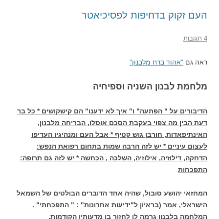
העם זקוק בדחיפות לפסיכיאטר
4 תגובות
ראה גם
"אהוד ברח מלבנון"
מלחמת לבנון השניה וספיחיה
הדיבורים על " הפתעה" ו" איך לא ידענו" הם קישקושים * כל בר
דעת הבין מה צפוי בעקבת הסכם אוסלו, הבריחה מלבנון,
האינתיפאדות, חורבן גוש קטיף * אבל העם ומנהיגיו העדיפו
לעצום עיניים * יש לזה הרבה שמות בתחום רפואת הנפש:
הדחקה, דילוזיה, אילוזיה, השלכה , הכחשה * יש לזה גם תרופה:
התפכחות
המחזאי יהושע סובול, שהיה אחד הדוברים הבולטים של השמאל
הישראלי, אמר (בראיון ל"ידיעות אחרונות" : " התפכחתי" .
המלחמה בלבנון גרמה לו לחזור בו מדעותיו הקודמות.