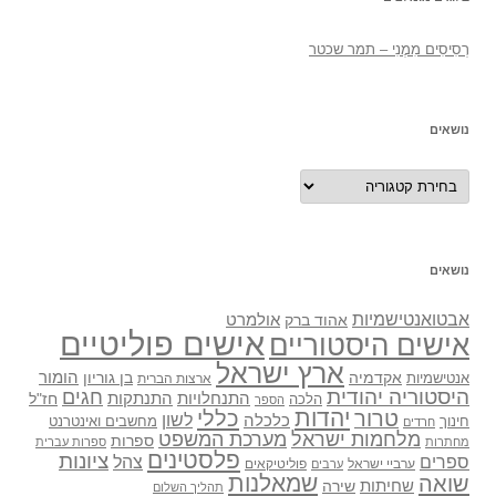
רְסִיסִים מִמֶנִי – תמר שכטר
נושאים
נושאים
נושאים
אבטואנטישמיות
אולמרט
אהוד ברק
אישים פוליטיים
אישים היסטוריים
ארץ ישראל
אקדמיה
בן גוריון
הומור
אנטישמיות
ארצות הברית
היסטוריה יהודית
חגים
התנתקות
התנחלויות
חז"ל
הלכה
הספר
יהדות
כללי
טרור
לשון
כלכלה
מחשבים ואינטרנט
חינוך
חרדים
מלחמות ישראל
מערכת המשפט
ספרות
מחתרות
ספרות עברית
פלסטינים
ציונות
ספרים
צהל
ערביי ישראל
פוליטיקאים
ערבים
שואה
שמאלנות
שחיתות
שירה
תהליך השלום