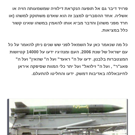
פרויד דיבר גם אל תופעה הנקראת דילוזיה שמשמעותה הזיה או
אשליה. אחד ההסברים למצב זה הוא שאדם משתוקק למשהו (או
חרד מפני משהו) והדבר מביא אותו להאמין במשהו שאינו קשור
כלל במציאות.
כל מה שנאמר כאן על השמאל לפני שש שנים ניתן להאמר על כל
עם ישראל של שנת 2006. העם ומנהיגיו ידעו על 14000 קטיושות
המצטברות בלבנון. ידעו על ה" ראעד" ועל ה" שהאין" ועל ה"
פאג"ר" , ועל ה" זילזאל" ועל יתר כלי המוות שסיפקה איראן
לחיזבאללה באדיבות דמשק. ידעו והחליטו להתעלם.