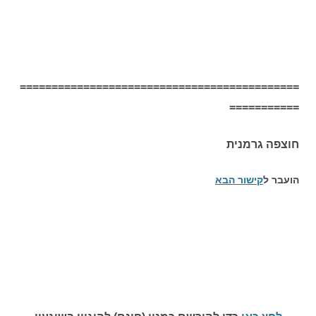
============================================
===========
חוצפה גרמנית
הועבר ל
קישור הבא