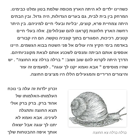
כשהיינו ילדים לא היתה הארץ מכוסה שלמת בטון ומלט כבימינו.
המרחק בין בית לבית, גם בערים הגדולות, היה גדול. ובין הבתים
היתה צמחיית פרא, קוצים, יבליות ובעלי חיים למיניהם. בין היתר
רחשה הארץ חלזונות (קראנו להם שבלולים). אלה בעלי חיים
קטנים, רכיכות, הסגורים בתוך קונכיה נוקשה. הם היו קבורים
באדמה בימי הקיץ והיו עולים אל פני השטח בבוא הגשמים. היינו
אוספים אותם הביתה ומנסים לשכנע אותם לצאת מקונכיותיהם.
הדרך היתה לקרוא להם שוב ושוב: " ברלה ברלה צא החוצה" . יש
שהיו מוסיפים " אבא ואמא יקנו לך עוגה" . לפעמים זה עזר
והיצורים הריריים והמגעילים הללו היו מציצים החוצה.
זכרון ילדות זה עלה בי נוכח
העלמותו-האלמותו של
אהוד ברק. ברק ברק אולי
תצא החוצה ותתגלה
לעינינו. אבא ואמא לא
יתנו לך עוגה אבל ישאלו
אותך איפה ההבטחות שלך
ברלה ברלה צא החוצה