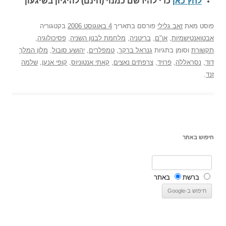
לחץ כאן
כדי להירשם כ
מנוי (חינם) להיגיון בשיגעון
פוסט
מאת
זאב גלילי
פורסם בתאריך
4 באוגוסט 2006
בקטגוריה
אבטואנטישמיות
,
או"ם
,
בריטניה
,
מלחמת לבנון השניה
,
פסיכולוגיה
,
תקשורת
וסומן בתגיות
גנראל ברקר
,
טמפלרים
,
יהושע סובול
,
מלון המלך
דוד
,
נסראללה
,
פרויד
,
צרפתים נאצים
,
קאתי אנטוניוס
,
קופי אנען
,
שלמה
זנד
.
חיפוש באתר
ברשת
באתר