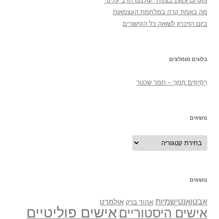
פוגרום 1929 בצפת "עולמנו חרב עלינו"
מה באמת קרה במלחמת העצמאות
ביום הזיכרון לשואה כל הקישורים
בלוגים מומלצים
רְסִיסִים מִמֶנִי – תמר שכטר
נושאים
נושאים
נושאים
אבטואנטישמיות
אולמרט
אהוד ברק
אישים פוליטיים
אישים היסטוריים