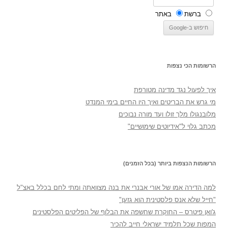
ברשת
באתר
הרשומות הכי נצפות
איך לפעול נגד מדינה מטורפת
מי גרש את הבריטים ואיך היו החיים בימי המנדט
מלובנגולו מלך זולו ועד מורה נבוכים
מכתב גלוי ל"אידיוטים שימושיים"
הרשומות הנצפות ביותר (בכל הזמנים)
למה הדירה אמו של אורי אבנרי את בנה מצוואתה ומתי לחם בכלל באצ"ל
"חייל שלא אנס פלסטינית הוא גזען"
ג'ואן פיטרס – החוקרת שחשפה את הבלוף של הפליטים הפלסטינים
המפות שכל תלמיד ישראלי חייב להכיר