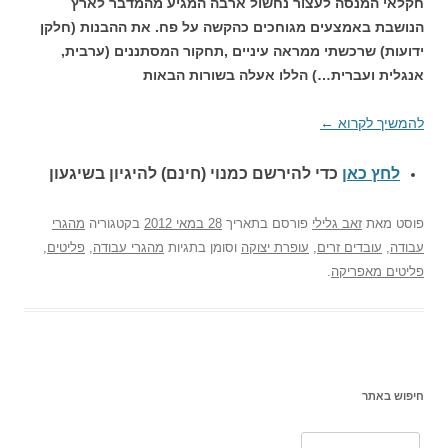
חקלאי המנסה לעצור נחשול ארבה המגיע מהמדבר לארץ
הנושבת באמצעים מגוחכים כהקשה על פח. את ההבנות (חלקן
ידועות) שרכשתי ממראה עיניים ,תחקור המסתננים (ערבית,
אנגלית ועברית…) הללו אעלה בשורות הבאות
להמשיך לקרוא
←
לחץ כאן
כדי להירשם כ
מנוי (חינם) להיגיון בשיגעון
פוסט
מאת
זאב גלילי
פורסם בתאריך
28 במאי 2012
בקטגוריה
מהגרי
עבודה
,
עובדים זרים
,
עופרת יצוקה
וסומן בתגיות
מהגרי עבודה
,
פליטים
,
פליטים מאפריקה
.
חיפוש באתר