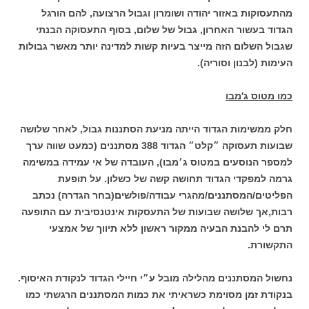
מהתעסוקות באזור יהודה ושומרון וגבול הרצועה, להם הורגל
הגדוד בעשור האחרון, גבול של שלום, בסוף התעסוקה הבנתי
שגבול השלום הזה מייצר בעיות קשות למדינה יותר מאשר גבולות
העימות (לבנון וסוריה).
כמו מטוס ג'מבו
חלק ממשימות הגדוד הייתה מניעת הסתננות גבול, לאחר שלושה
שבועות תעסוקה ״קלט״ הגדוד 388 מסתננים (כמעט שווה ערך
למספר הנוסעים במטוס ג׳מבו), העובדה של אי עמידה במשימה
גרמה למפקדי הגדוד תחושה קשה של כשלון. על תופעת
הפליטים/המסתננים/מהגרי עבודה/פולשים(בחר הגדרה) נכתב
רבות,אך שלושה שבועות של התעסקות אינטנסיבית עם התופעה
תרם לי להבנת הבעיה ממקור ראשון ללא תיווך של אמצעי
התקשורת.
נחשול המסתננים מהלילה מובל ע״י חיילי הגדוד לנקודת האיסוף.
בנקודת זמן מסוימת כשראיתי את כמות המסתננים הרגשתי כמו