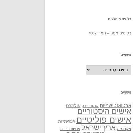
בלוגים מומלצים
רְסִיסִים מִמֶנִי – תמר שכטר
נושאים
נושאים
נושאים
אבטואנטישמיות
אולמרט
אהוד ברק
אישים היסטוריים
אישים פוליטיים
אנטישמיות
ארץ ישראל
אקדמיה
ארצות הברית