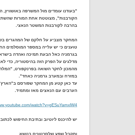
"בעודנו עומדים מול המשרפה באושוויץ, ה
הקורבנות", מצוטטת אחת המורות שהשתתפ
בהרבה לקורבנות המשטר הנאצי.
המחקר מצביע על חלקם של המהגרים בשינ
טוענים כי יש עלייה במספר המוסלמים החי
בגרמניה כאל הבעת תמיכה ואהדה בישראל
מדלגים על הפרק הזה בהיסטוריה, כדי לא 
מהמכון לחקר השואה בפרנקפורט, "המלה '
במזרח ובמערב גרמניה כאחד".
עד כאן קטע מן המחקר שפורסם ב"הארץ". 
הערבים עם הנאצים מאז ומתמיד.
www.youtube.com/watch?
v=gESuYamxlW4
יש להיכנס ליוטיוב ובתיבת החיפוש לכתוב
ותקבל שפע שלסרטונים בנושא