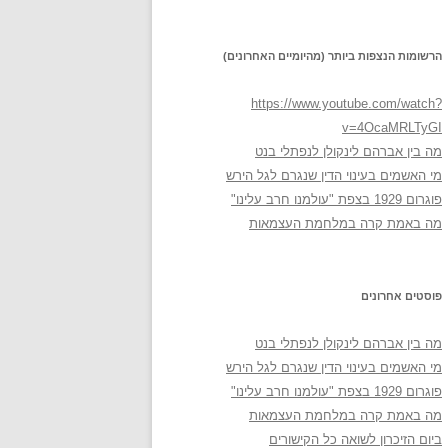
הרשומות הנצפות ביותר (מהיומיים האחרונים)
https://www.youtube.com/watch?
v=4OcaMRLTyGI
מה בין אברהם לינקולן לנפתלי בנט
מי האשמים בעינוי הדין שנגרם לגל הירש
פוגרום 1929 בצפת "עולמנו חרב עלינו"
מה באמת קרה במלחמת העצמאות
פוסטים אחרונים
מה בין אברהם לינקולן לנפתלי בנט
מי האשמים בעינוי הדין שנגרם לגל הירש
פוגרום 1929 בצפת "עולמנו חרב עלינו"
מה באמת קרה במלחמת העצמאות
ביום הזיכרון לשואה כל הקישורים