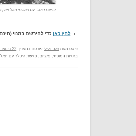
פגישת היטלר עם המופתי חאג' אמין אל
לחץ כאן
כדי להירשם כ
מנוי (חינם)
פוסט
מאת
זאב גלילי
פורסם בתאריך
22 בינואר 2008
בתגיות
המופתי
,
נאציזם
,
פגישת היטלר עם חאג' א