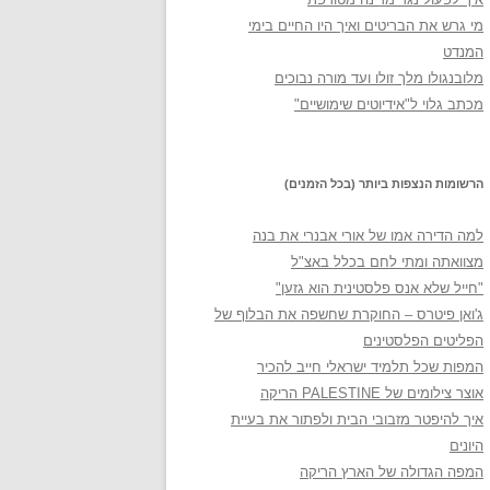
מי גרש את הבריטים ואיך היו החיים בימי
המנדט
מלובנגולו מלך זולו ועד מורה נבוכים
מכתב גלוי ל"אידיוטים שימושיים"
הרשומות הנצפות ביותר (בכל הזמנים)
למה הדירה אמו של אורי אבנרי את בנה
מצוואתה ומתי לחם בכלל באצ"ל
"חייל שלא אנס פלסטינית הוא גזען"
ג'ואן פיטרס – החוקרת שחשפה את הבלוף של
הפליטים הפלסטינים
המפות שכל תלמיד ישראלי חייב להכיר
אוצר צילומים של PALESTINE הריקה
איך להיפטר מזבובי הבית ולפתור את בעיית
היונים
המפה הגדולה של הארץ הריקה