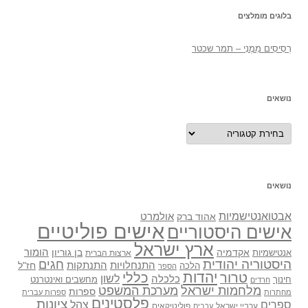
בלוגים מומלצים
רְסִיסִים מִמֶנִי – תמר שכטר
נושאים
נושאים
נושאים
אבטואנטישמיות
אולמרט
אהוד ברק
אישים פוליטיים
אישים היסטוריים
ארץ ישראל
אקדמיה
בן גוריון
הומור
אנטישמיות
ארצות הברית
היסטוריה יהודית
חגים
התנתקות
התנחלויות
חז"ל
הלכה
הספר
יהדות
כללי
טרור
לשון
כלכלה
מחשבים ואינטרנט
חינוך
חרדים
מלחמות ישראל
מערכת המשפט
ספרות
מחתרות
ספרות עברית
פלסטינים
ציונות
ספרים
צהל
ערביי ישראל
פוליטיקאים
ערבים