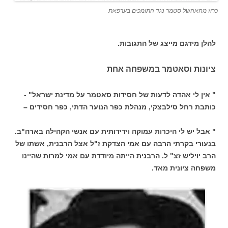
כרוז מחאהשל סטמר נגד התומכים בערפאת
להלן מידגם מייצג של התגובות.
ציונות וסאטמר במשפחה אחת
" אין לי אהדה לדעות של חסידות סאטמר על מדינת ישראל" -
כותבת רחל סילבצקי, מנהלת כפר הנוער הדתי, כפר חסידים –
" אבל יש לי היכרות עמוקה וידידותית עם אנשי הקהילה בארה"ב.
בנעורי בקרתי הרבה עם אמי הצדקת ז"ל אצל הרבנית, אשתו של
הרב יויליש זצ" ל. הרבנית הייתה מיודדת עם אמי למרות שהיינו
משפחה ציונית מאד.