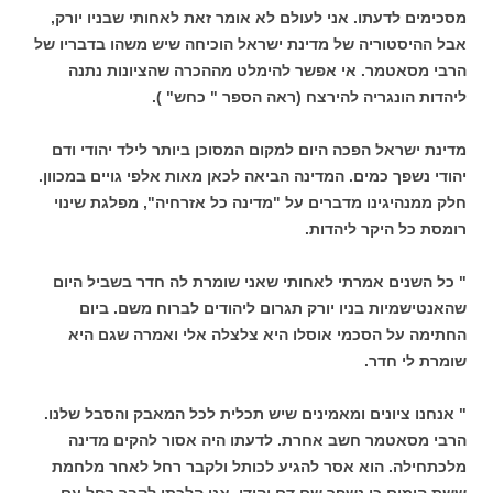
מסכימים לדעתו. אני לעולם לא אומר זאת לאחותי שבניו יורק,
אבל ההיסטוריה של מדינת ישראל הוכיחה שיש משהו בדבריו של
הרבי מסאטמר. אי אפשר להימלט מההכרה שהציונות נתנה
ליהדות הונגריה להירצח (ראה הספר " כחש" ).
מדינת ישראל הפכה היום למקום המסוכן ביותר לילד יהודי ודם
יהודי נשפך כמים. המדינה הביאה לכאן מאות אלפי גויים במכוון.
חלק ממנהיגינו מדברים על "מדינה כל אזרחיה", מפלגת שינוי
רומסת כל היקר ליהדות.
" כל השנים אמרתי לאחותי שאני שומרת לה חדר בשביל היום
שהאנטישמיות בניו יורק תגרום ליהודים לברוח משם. ביום
החתימה על הסכמי אוסלו היא צלצלה אלי ואמרה שגם היא
שומרת לי חדר.
" אנחנו ציונים ומאמינים שיש תכלית לכל המאבק והסבל שלנו.
הרבי מסאטמר חשב אחרת. לדעתו היה אסור להקים מדינה
מלכתחילה. הוא אסר להגיע לכותל ולקבר רחל לאחר מלחמת