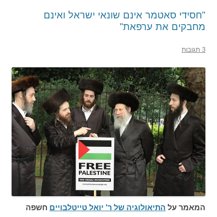
"חסידי סאטמר אינם שונאי ישראל ואינם
מחבקים את ערפאת"
3 תגובות
המאמר על
התיאולוגיה של ר' יואל טייטלבויים
חשפה