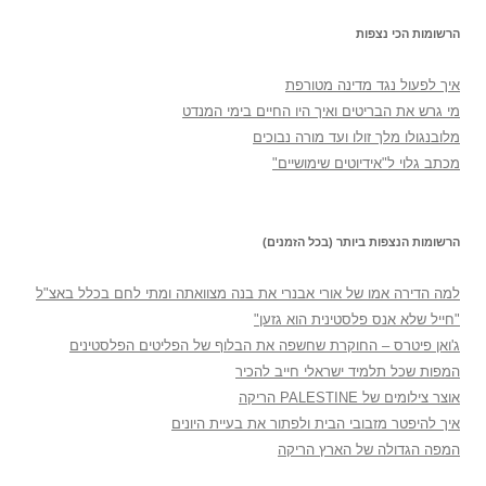
הרשומות הכי נצפות
איך לפעול נגד מדינה מטורפת
מי גרש את הבריטים ואיך היו החיים בימי המנדט
מלובנגולו מלך זולו ועד מורה נבוכים
מכתב גלוי ל"אידיוטים שימושיים"
הרשומות הנצפות ביותר (בכל הזמנים)
למה הדירה אמו של אורי אבנרי את בנה מצוואתה ומתי לחם בכלל באצ"ל
"חייל שלא אנס פלסטינית הוא גזען"
ג'ואן פיטרס – החוקרת שחשפה את הבלוף של הפליטים הפלסטינים
המפות שכל תלמיד ישראלי חייב להכיר
אוצר צילומים של PALESTINE הריקה
איך להיפטר מזבובי הבית ולפתור את בעיית היונים
המפה הגדולה של הארץ הריקה