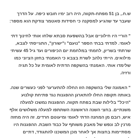
ש.ח., בן 51 מפתח-תקווה, היה רוב ימיו חובש כיפה. על הדרך
שעבר עד שהגיע למסקנה כי חסידות סאטמר צודקת הוא מספר:
" הוריי היו חילוניים אבל בהשפעת סבתא שלחו אותי לחינוך דתי
לאומי. למדתי בבתי הספר "נועם" ו"ישורון", התגייסתי לצבא,
שרתתי בשריון, לחמתי במלחמת יום הכיפורים ועד גיל 45 עשיתי
מילואים. הייתי נלהב לשרת בצבא כי האמנתי בחזון הציוני כמו
שלימדו אותי. האמנתי בהשקפה הדתית לאומית על כל תגיה
ורזיה.
" האמונה שלי בהשקפה הזו החלה להתערער לפני כעשרים שנה.
באותה תקופה החלו להתארגן ההפגנות נגד פתיחת קולנוע
"היכל" בלילות שבת בפתח תקווה. ההפגנות נמשכו למעלה
משנתיים. בחצי השנה הראשונה השתתפו למעלה משלושים אלף
איש, רובם מן המחנה הדתי לאומי ומיעוטם חרדים. זה היה מחזה
מרנין לב ונפש של מאבק משותף על כבוד השבת. ההפגנות היו
מסתיימות בחצות אך לאחר מכן המשכנו להתגודד, דתיים