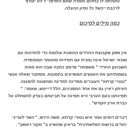
נתגלתה לו בחלום ואמרה שאם האדמו" ר לא יצורף
לרכבת ייכשל כל נסיון ההצלה.
כמה מילים לסיכום
אין ספק שקבוצת החרדים ההופכת עולמות כדי להזדהות עם
שונאי ישראל אינה נמנית עם חסידות סאטמר הממוסדת.
השבועון החרדי " משפחה" פרסם כתבה שבה הוא מזהה
בשמותיהם את האנשים המופיעים בתמונות. מסתבר שאלה אנשי
"נטורי קרתא" העוברים ממדינה למדינה ומהפגנה להפגנה.
העיתון ראיין גם את אחד המפגינים, הלל דיייטש, שאמר: "
תמיכתנו בעם הערבי היא תמיכה על תביעתם בצדק להשתלט על
כברת ארץ הקודש" .
דברים דומים אמר איש נטורי קרתא, משה הירש, " השר לענייני
יהודים ברשות הפלשתינית" בראיון שהופיע ב" מקור ראשון" .