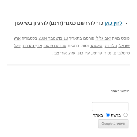
לחץ כאן
כדי להירשם כ
מנוי (חינם) להיגיון בשיגעון
פוסט
מאת
זאב גלילי
פורסם בתאריך
10 בדצמבר 2004
בקטגוריה
ארץ
ישראל
,
טלוויזיה
,
סאטמר
וסומן בתגיות
אברהם פוקס
,
ארץ נהדרת
,
יואל
טייטלבוים
,
נטורי קרתא
,
עוזי כהן
,
עזה. אורי צבי
.
חיפוש באתר
ברשת
באתר