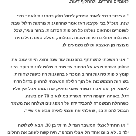
לאומיים וחרדים, ולהחליף דעות.
" הציבור הדתי לאומי הפסיק ליטול חלק בהפגנות לאחר חצי
שנה. מזכ"ל בני עקיבא דאז אמר שההפגנות גורמות חילול שבת
לשוטרים ופתאום נעלמו כל הכיפות הסרוגות. בחור צעיר, שכל
השכלתו מחליבת פרות ועבודה בפלחה, מעלה טענה הילכתית
מצוצה מן האצבע וכולם נשמעים לו.
" אני המשכתי להשתתף בהפגנות עוד שנה וחצי. הייתי עוזב את
שולחן השבת ויוצא אל הרחוב עד שתיים שלוש לפנות בוקר. היינו
קומץ כיפות סרוגות והרוב המכריע בהפגנות היו כיפות שחורות.
בשיחות הממושכות אל תוך הלילה המשכתי להחזיק בדגל הדתי
לאומי. אך אט אט הרגשתי שאני מחזיק את המוט אבל אין עליו
דגל. באותה תקופה הייתי משרת במילואים 70 יום בשנה.
כשהחלה המשטרה להכביד ידה על המפגינים ושלחה את משמר
הגבול להכות בנו, שאלתי את עצמי לאיזה צבא אני שייך.
" אז התחיל אצלי המשבר הגדול. הייתי בן 30, אבא לשלושה
ילדים. לא ביום אחד חל אצלי המהפך. היה קשה לעזוב את החלום