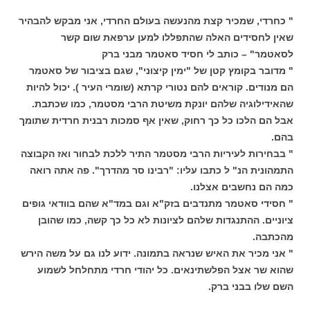
" כחרדי, שמכיר קצת מהנעשה בעולם החרדי, אני מבקש להבהיר
שאין לחסידים האלה שהתפללו למען ערפאת שום קשר
לסאטמר" – כותב לי חסיד סאטמר מבני ברק
" מדובר בקומץ קטן של "ימין קיצוני", שגם בציבור של סאטמר
הם מנודים. קוראים להם נטורי קרתא (שומרי העיר ). יכול להיות
שהאידילוגיה שלהם יונקת משיטת הרבי מסטמר, כמו שכתבת.
אבל הם הלכו כל כך רחוק, שאין אף סמכות רבנית חרדית שתומך
בהם.
" בבחירות לעיריות הרבי מסטמר התיר ללכת לבחור ואז הקבוצה
התמהונית הנ" ל כתבו עליו: "רבינו סר מהדרך". פה אתה רואה
כמה הם נחשבים אצלנו.
" חסידי סאטמר מתנדבים בזק"א וגם במד"א שהם בוודאי גופים
ציוניים. ההתנגדות שלהם לציונות לא כל כך קשה, כמו שהובן
מהכתבה.
" אני מכיר את האיש שנראה בתמונה. ידוע לנו גם על משה הירש
שהוא שר אצל הפלשתינאים. כל יהודי חרדי מתחלחל לשמוע
השם שלו בבני ברק.