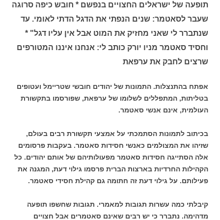
תופעה של ישראלים החצויים בנפשם * חובש כיפה סרוגה
שעבר לסאטמר: שנים הנפתי את הדגל הדתי לאומי. עד
שנתברר לי שאני מחזיק את המוט אבל אין עליו דגל" *
וחסיד סאטמר מניו יורק כותב לי: אנחנו איננו המטורפים
שרצים לחבק את ערפאת
אפתח בהתנצלות. התמונות של יהודים חובשי שטריימל ועטופים
בטליתות, המתפללים לשלומו של ערפאת, שפורסמו בתקשורת
העולמית, אינם אנשי סאטמר.
בכיתוב לתמונות הסתמכתי על אמצעי תקשורת רבים בעולם,
שזיהו את המצולמים כאנשי חסידות סאטמר. בעקבות פרסומים
אלה הסתייגה חסידות סאטמר מפעולותיהם של אותם יהודים. כל
הקהילות החרדיות בארצות הברית פרסמו גילוי דעת, המגנה את
פעילותם. על גילוי דעת זה חתומה גם קהילת חסידי סאטמר.
קיבלתי כמה עשרות תגובות למאמרי. תגובות שחשפו תופעה
מדהימה. נתברר כי יש רבים שאינם סאטמרים אבל חצויים