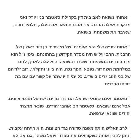
" אחותי נשואה לאב בית דין בקהילת סאטמר בניו יורק ואני
מבקרת אצלה הרבה. אני מכבדת מאד את בעלה, תלמיד חכם,
שאיבד את משפחתו בשואה.
" אחות שנייה שלי היא אלמנתו של מי שהיה בן דוד ראשון של
הרבנית. הרב יויליש היה מסדר הקידושין בחתונתם. גיסי ז"ל הוא
מן הבודדים במשפחתו ששרדו בשואה. הוא עלה לארץ, לחם
במלחמת השחרור, נפצע והפך נכה. היה ציוני וחקלאי. רוב ילדיהם
של בני הזוג גרים ביש"ע. כל ימי חייו שמר על קשר עם עם בת
דודתו הרבנית.
" סאטמר אינם שונאי ישראל. הם נגד מדינת ישראל ואנטי ציונים.
אבל אינם שונאים. סאטמר הם אוהבי יהודים, שונאי מרצחי
יהודים ושונאי ערפאת.
" לרב יואליש היתה משנה סדורה נגד הציונות. היא הייתה עקבית,
וניתן להבין אותה כשקוראים את ספרו "ויואל משה", גם אם לא