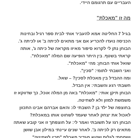
העבריים עם תרגומם היידי.
מה זו "מאכלת"
בגיל 7 החליטה אמא להעביר אותי לבית ספר רגיל ובחינות
הכניסה נועדו להכריע אם אני מתאים לכיתה ב' או לכיתה ג'.
הבוחן נתן לי לקרוא סיפור מאיזו מקראה של כיתה ג', אותה
קראתי בשטף. בין היתר הופיעה שם המלה "מאכלת".
שואל אותי הבוחן: מהי "מאכלת".
ואני השבתי לתומי: "סכין".
ומה ההבדל בין מאכלת לסכין? – שאל.
חשבתי רגע והשבתי: אין הבדל.
הבוחן תיקן אותי: "מאכלת" באה מן המלה אוכל, כך שדווקא זו
משמשת למזון ולא לשחיטה.
בחוצפה של ילד בן 7 השבתי לו: והאם אברהם אבינו התכוון
לאכול את יצחק לאחר שעמד לשחוט אותו במאכלת?
הבוחן רגז על תשובתי ואמר לי: על חוצפתך זו אני קובע שאתה
מתאים רק לכיתה ב'.
לאחר שנים עיינתי במילון אבן שושן
ושמחתי לגלות שהוא מגדיר מאכלת "סכין לשחיטה".