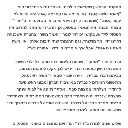
הטקסט הראשון שקראתי בילדותי ונשאר טבוע ביזכרוני הוא
"וַיאמֶר משֶׁה אָסֻרָה נָּא וְאֶרְאֶה אֶת הַמַּרְאֶה הַגָּדל הַזֶּה מַדּוּעַ לא
יִבְעַר הַסְּנֶה" (שמות פרק ג). הייתי אז בן ארבע ולמדתי ב"חדר"
בצפת. הבנתי את הנאמר בפסוק. אך הרבי דרש ממני לתרגם את
הפסוק ליידיש. בקושי יכולתי לומר "ויאמר משה" בהברה אשכנזית
דהיינו "ויויימר מוישה". וגם תרגמתי שתי תיבות אלה: "און משה
האָט געזאָגט". אבל איך אומרים ביידיש "אסורה נא"?
זה היה חדר "מתוקן", שרמת הלימוד בו גבוהה. כל ילדי הישוב
האשכנזי הישן בצפת דיברו יידיש לכן נזקקו לתרגום הכתוב.
בביתנו דברו עברית – גזירה שגזר סבא, ר' משה רויזנטאל,
מראשוני המורים לעברית במושבות הברון ומבוני ראש פינה.
ל"חדר" נשלחתי במצוות סבתי, אסתר רויזנטאל לבית שנקר,
שרצתה שנכדה יהיה תלמיד חכם במשמעות המסורתית. כשחזרתי
הביתה ממרר בבכי על כשלוני הושיבה אותי על ברכיה ובמשך חצי
שנה, עד יום מותה, לימדה אותי יידיש.
שלוש שנים למדת ב"חדר" ועד היום מתנגנים באוזניי הפסוקים