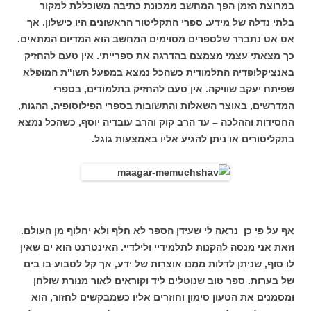
במרוצת הזמן הפך המחשב ממכונת כתיבה משוכללת למקור
בלתי נדלה של מידע. ספרי התקליטור הראשונים היו כישלון. אך
אט אט נתברר שלספרים מסוימים המחשב הוא המדיום המתאים.
כך מצאתי עצמי מצמצם בהדרגה את ספרייתי. אין טעם להחזיק
באנציקלופדיה התלמודית כשהכל נמצא במפעל השו"ת המופלא
שפיתח יעקב שוויקה. אין טעם להחזיק בתלמודים, בספרי
המדרשים, באוצר השאלות והתשובות בספרי הפילוסופיה, ההגות,
החסידות וההלכה – עד הרב קוק והרב עובדיה יוסף, כשהכל נמצא
בתקליטורים או ניתן להגיע אליו באמצעות גוגל.
אף על פי כן נראה לי שעידן הספר לא חלף ולא יחלוף מן העולם.
וזאת אני מנסה להקנות לתלמידיי ולילדיי. האינטרנט הוא ים שאין
לו סוף, שניתן לדלות ממנו אוצרות של ידע, אך קל לטבוע בו בים
של בערות. ספר טוב שנוטלים ליד וקוראים לאור מנורת שולחן
ומסמנים את הטעון סימון וחוזרים אליו כשמבקשים לחזור, הוא