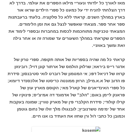
מאז לאורך כל ילדותי ונעוריי מילאו הספרים את עולמי.
בדרך לא
דרך הצלחתי להניח ידי על כמעט כל ספרי הילדים שראו אור
בארץ במהלך השנים. קראתי ללא כל סלקציה. בלעתי ברעבתנות
ספר אחר ספר. מצאתי שאפשר לנצל גם את זמן הלימודים.
המצאתי טכניקות מתוחכמות לכסות במחברות ובספרי לימוד את
הספרים שקראתי במהלך השעורים עד שמורה זה או אחר גילה
זאת ומשך באוזניי.
קראתי כל מה שהיה בספריות של אותה תקופה. ספרי טרזן של
אדגר רייס ביראוז; שרלוק הולמס של ארתור קונן דויל; רובינזון
קרוזו של דניאל דפו; אי המטמון של רוברט לואי סטיבנסון; סידרת
פו הדוב של א.א.מילן; הרוזן ממונטה כריסטו של אלכסנדר דיומא;
כל ספרי האינדיאנים של קארל מאי; הקוסם מארץ עוץ של
פראנק ליימן באום; "הלב" של אדמונד דה אמיצ'יס; פינוקיו של
קרלו קולודי; סידרת הקלברי פין של מארק טוויין; שמונה בעקבות
אחד של ימימה טשרנוביץ; לובנגולו מלך זולו של נחום גוטמן
וכמובן כל כתבי ז'ול ורן שחזו את העתיד בו אנו חיים.