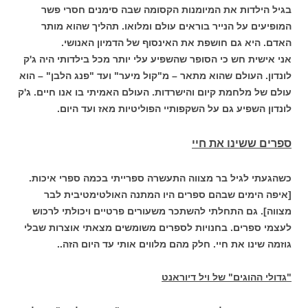
בגיל הילדות את המיומנות הקסומה שבה סימנים חסרי פשר
המופיעים על הנייר בוראים עולם ומלואו. תהליך שהוא מותר
האדם. היא גם חושפת את האינסוף של הדמיון האנושי.
אני אישית חש כי הסופר שהשפיע עלי יותר מכל בילדותי היה ג'ק
לונדון. העולם שהוא מתאר – מ"קול מיער" ועד "פנג הלבן" – הוא
עולם של מלחמת קיום והישרדות. העולם האמיתי בו אנו חיים. ג'ק
לונדון השפיע גם על השקפותיי הפוליטיות מאז ועד היום.
ספרים ששינו את חיי
כשהגעתי לגיל בר מצווה התעשרה ספרייתי בכמה ספרי איכות.
[איפה הימים שבהם ספרים היו המתנה האולטימטיבית לבר
מצווה]. גם התחלתי להשתכר משעורים פרטיים ויכולתי לרכוש
לעצמי ספרים. בחנויות לספרים משומשים מצאתי אוצרות שבלי
גוזמה שינו את חיי. חלק מהם מלווים אותי עד היום הזה..
"גדולי ההוגים" של ויל דיוראנט