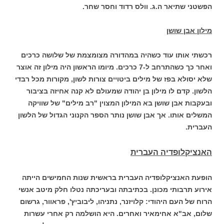
הפשטני שתיאר ה.ג. וולס רדוד וחסר שחר.
מילון אבן שושן
רכשתי אותו עוד כשהיה במהדורה מצומצמת של שלושה כרכים
ואחר כך כשהתרחב ל-7 כרכים. מיומו הראשון היה מילון זה אוצר
שלא יסולא בפז של מילים ביטויים צורות לשון, מקורות מכל רבדי
הלשון. קדם לו מילון בן יהודה שמעולם לא קנה אחיזה בציבור
ובעקבות אבן שושן בא המילון המצוין "רב מילים" של שוויקה
המשלים אותו. אך אבן שושן נותר הספר הקנוני הגדול של הלשון
העברית.
האנציקלופדיה העברית
הופעת האנציקלופדיה העברית בראשית שנות החמישים הייתה
אירוע תרבותי מכונן. בכתיבתה ובעריכתה נטלו חלק מיטב אנשי
הרוח של העם היהודי: קלויזנר, נתניהו, ליבוביץ', פראוור, גרשום
שלום, אב"א אחימאיר ואחרים. היא הושלמה רק אחרי עשרות