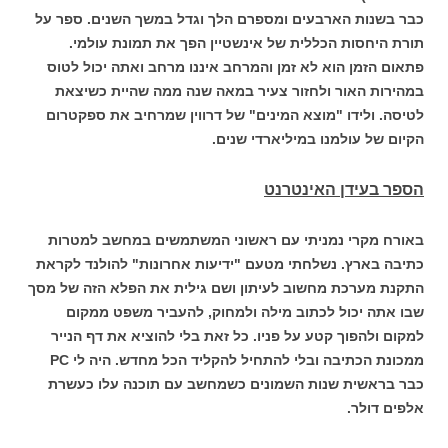
כבר בשנות הארבעים ומספרם הלך וגדל במשך השנים. ספר על
תורת היחסות הכללית של אינשטיין הפך את תמונת עולמי.
פתאום הזמן הוא לא זמן והמרחב איננו מרחב ואתה יכול לטוס
במהירות האור ולחזור צעיר במאה שנה ממה שהיית כשיצאת
לטיסה. ולידו "מוצא המינים" של דרווין שמרחיב את ספקטרום
הקיום של עולמנו במיליארדי שנים.
הספר בעידן האינטרנט
באורח מקרי נמניתי עם ראשוני המשתמשים במחשב למטרות
כתיבה בארץ. נשלחתי מטעם "ידיעות אחרונות" להולנד לקראת
התקנת מערכת מחשוב לעיתון ושם גילית את הפלא הזה של מסך
שבו אתה יכול לכתוב מילה ולמחוק, להעביר משפט ממקום
למקום ולהפוך קטע על פניו. כל זאת בלי להוציא את דף הנייר
ממכונת הכתיבה ובלי להתחיל להקליד הכל מחדש. היה לי PC
כבר בראשית שנות השמונים כשמחשב עם תוכנה עלו כעשרת
אלפים דולר.