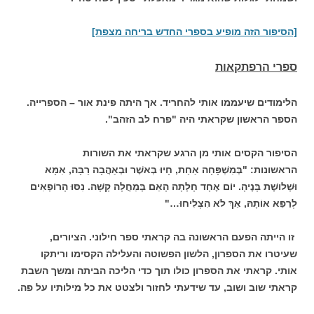
[הסיפור הזה מופיע בספרי החדש בריחה מצפת]
ספרי הרפתקאות
הלימודים שיעממו אותי להחריד. אך היתה פינת אור – הספרייה.
הספר הראשון שקראתי היה "פרח לב הזהב".
הסיפור הקסים אותי מן הרגע שקראתי את השורות
הראשונות:
"בְּמִשְׁפָּחָה אַחַת, חָיוּ בְּאשֶׁר וּבְאַהֲבָה רַבָּה, אִמָּא
וּשְׁלושֶׁת בָּנֶיהָ.
יוֹם אֶחָד חָלְתָה הָאֵם בְּמַחֲלָה קָשָׁה. נִסּוּ הָרוֹפְאִים
לְרַפֵּא אוֹתָהּ, אַךְ לֹא הִצְלִיחוּ…"
זו הייתה הפעם הראשונה בה קראתי ספר חילוני. הציורים,
שעיטרו את הספרון, הלשון הפשוטה והעלילה הקסימו וריתקו
אותי. קראתי את הספרון כולו תוך כדי הליכה הביתה ומשך השבת
קראתי שוב ושוב, עד שידעתי לחזור ולצטט את כל מילותיו על פה.