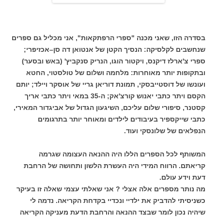
בסדרה הזו, שאני מכנה "ספרי הרפתקאות", אני מכליל גם ספרים
שנחשבים לקלסיקה: הנסיך הקטן של אנטואן דה סן–אכזיפרי;
ספרי צ'ארלז דיקנס, ויקטור הוגו, הנריק סנקביץ' (באש ובסער)
ובתקופות יותר מאוחרות: מלחמה ושלום של טולסטוי, החטא
ועונשו של דוסטייבסקי, תמונת דוריאן גריי של אוסקר ויילד; יותם
הקסם ויתר כתבי יאנוש קורצ'אק; ה-35 במאי ויתר כתבי אריך
קסטנר, סיפורי שלום עליכם, השיגעון הגדול של אביגדור המאירי,
כתבי שייקספיר בעיבודים לילדים ומאוחר יותר בתרגומים
הנפלאים של שלונסקי ועוד.
המשותף לכל הספרים הללו היה ההנאה העצומה שגרמה
קריאתם. הרווח המידי היה העשרת הלשון ותחושה של הרחבת
דעת וידע עולם.
מה נותר מספרים אלה אצלי ? אני שאלתי עצמי שאלה זו בעיקר
כשניסיתי להדביק את ילדיי ונכדיי בקדחת הקריאה. נדמה לי
שיהיה נכון לומר שבצד ההנאה והרחבת הדעת מעניקה הקריאה