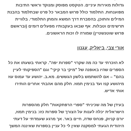
גדולות מאירות עיניים. הטקסט מפוסק ומנוקד וראשי התיבות
מפוענחות. התלמוד כולל פרוש המבאר כל פרט שבתלמוד בהבנת
המילים והתוכן, בהסברת דרך המשא והמתן התלמודי. בלוויית
תרשימים וטבלות. אף שבאו בעקבותיו מפעלים דומים (ובראשם
פרוש שוטנשטיין) שמורה לו זכות הראשונים.
אורי צבי, ביאליק, עגנון
לא הזכרתי עד כה מה שקרוי "ספרות יפה". קראתי בשעתו את כל
הספרים שהיו באופנה של "מיקי בר קיקי" וגם "הספיקותי לעיין
בהם" – אם להשתמש בלשון הגששים. מא.ב. יהושע עד עמוס עוז
מיהושע קנז ועד בנימין תמוז. חלק מהם אהבתי אחרים הותירו
אותי אדיש.
בעידן של מה שכיניתי "ספרי הרפתקאות" חלק מהספרות
הישראלית יכלה לענות על הצורך של ספרות כזו: בנימין תמוז,
יורם קניוק, פנחס שדה, חיים באר. אך מרגע שעמדתי על דעתי
היהודית הגעתי למסקנה שאין לי כל עניין בספרות שאיננה המשך