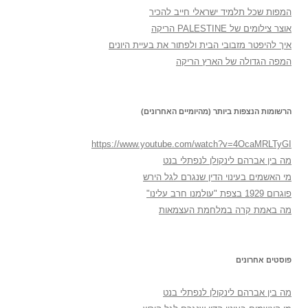
המפות שכל תלמיד ישראלי חייב להכיר
אוצר צילומים של PALESTINE הריקה
איך להיפטר מזבובי הבית ולפתור את בעיית היונים
המפה הגדולה של הארץ הריקה
הרשומות הנצפות ביותר (מהיומיים האחרונים)
https://www.youtube.com/watch?v=4OcaMRLTyGI
מה בין אברהם לינקולן לנפתלי בנט
מי האשמים בעינוי הדין שנגרם לגל הירש
פוגרום 1929 בצפת "עולמנו חרב עלינו"
מה באמת קרה במלחמת העצמאות
פוסטים אחרונים
מה בין אברהם לינקולן לנפתלי בנט