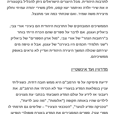
לתרבות היהודית. מכל היוצרים הישראלים ניתן להכליל בקטגוריה
זו את שירי זלדה ואיתמר יעוז קסט, חלק משירי יהודה עמיחי וחלק
מיצירת משה שמיר. ואם שכחתי כמה אני מתנצל.
הממשיכים המובהקים של התרבות היהודית הם בעיניי אורי צבי,
ביאליק ועגנון. אם לדבר על ספרים שהם הכרח הייתי בוחר
ב"רחובות הנהר" של אורי צבי, "מול ארון הספרים" של ביאליק
ו"שני תלמידי חכמים היו בעירנו" של עגנון. אבל זו טיפה מים
יצירתם שכולה המשך היצירה היהודית ועדיין לא נראים באופק
ממשיכיהם.
מדרווין ועד אינשטיין
ידיעת פיסיקה על פי הרמב"ם היא ממש חובה דתית. כשגיליתי
עניין בנפלאות המדע בנעוריי עוד לא הכרתי את הרמב"ם. את
רעבוני אז לידע על עולם המדע השבעתי בכתבי עת מצוינים
לילדים שהיו באותה תקופה ("אלומות", "מה טוב לדעת",
"טכניקה ומדע לנוער", "הטכנאי הצעיר" – שלימים גם תרמתי לו
מפרי עטי). ספרים המסבירים את המדע באורח פופולרי הופיעו