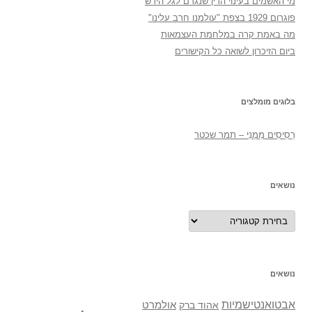
מי האשמים בעינוי הדין שנגרם לגל הירש
פוגרום 1929 בצפת "עולמנו חרב עלינו"
מה באמת קרה במלחמת העצמאות
ביום הזיכרון לשואה כל הקישורים
בלוגים מומלצים
רְסִיסִים מִמֶנִי – תמר שכטר
נושאים
נושאים
נושאים
אבטואנטישמיות
אולמרט
אהוד ברק