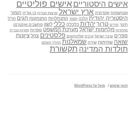
אישים פוליטיים
אישים היסטוריים
ארץ ישראל
אקדמיה
בן גוריון
הומור
אנטישמיות
ארצות הברית
היסטוריה יהודית
חגים
התנתקות
התנחלויות
חז"ל
הלכה
הספר
יהדות
כללי
טרור
לשון
כלכלה
מחשבים ואינטרנט
חינוך
חרדים
מלחמות ישראל
מערכת המשפט
ספרות
מחתרות
ספרות עברית
פלסטינים
ציונות
ספרים
צהל
ערביי ישראל
פוליטיקאים
ערבים
שואה
שמאלנות
שחיתות
שירה
תהליך השלום
תקשורת
תולדות המדינה
תנאי שימוש
פועל על WordPress