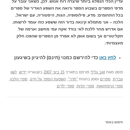
עדיין הכלי הנפלא ביותר שיצרה רוח אנוש. לכן, כשאני עובר על
מדפי הספרים בשבוע הספר ורואה את השפע האדיר של ספרים
בכל התחומים: מדע, פילוסופיה, הגות, היסטוריה, עם ישראל,
הלכה – אני מתמלא קינאה בדור הזה ששפע כזה עומד לרשותו.
אם אדרש מחר ללכת לאי בודד אקח עמי מחשב וערמה של
תקליטורים אך בשום אופן לא אפרד מן הספרים שהפכו חלק
מעצמיותי.
לחץ כאן
כדי להירשם כ
מנוי (חינם) להיגיון בשיגעון
פוסט
מאת
זאב גלילי
פורסם בתאריך
15 ביוני 2007
בקטגוריה
יידיש
,
לשון
עברית
,
ספרים
וסומן בתגיות
"חדר"
,
השפעת הספר על חיינו
,
ספרי הלכה
,
ספרי הרפתקאות
,
ספרי יהדות
,
ספרי ילדים
.
חיפוש באתר