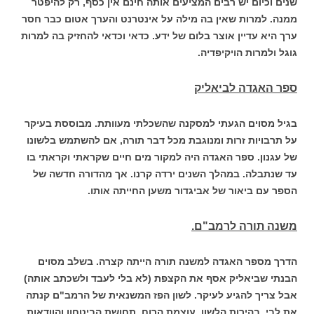
שנים וכיום יש רבים המציעים אותה חינם אין כסף, רק להיפטר
ממנה. למרות שאין בה מילה על אינטרנט והערך אטום כבר חסר
ערך היא עדיין אוצר בלום של ידע. כדאי וכדאי להחזיק בה למרות
גוגל ולמרות הויקיפדיה.
ספר האגדה לביאליק
בגיל מסוים הגעתי למסקנה שהשכלתי מעוותת. מבוססת בעיקר
על תרבויות זרות ומנוגבת מכל דבר תורה, אם להשתמש בלשונו
של עגנון. ספר האגדה היה למקור מים חיים שקראתי וקראתי בו
עד שנתבלה. במהלך השנים ירדה קרנו. אך מהדורה חדשה של
הספר עם ביאור של אביגדור משען החייתה אותו.
משנה תורה לרמב"ם.
הדרך מספר האגדה למשנה תורה הייתה קצרה. בשלב מסוים
הבנתי שביאליק אסף את הקצפת (לא בלי לעבד ולשכתב אותה)
אבל צריך להגיע לעיקר. לשון הפז המשנאית של הרמב"ם קנתה
את לבי. בהירות הלשון, עוצמת הרוח, תחושת הביטחון והוודאות