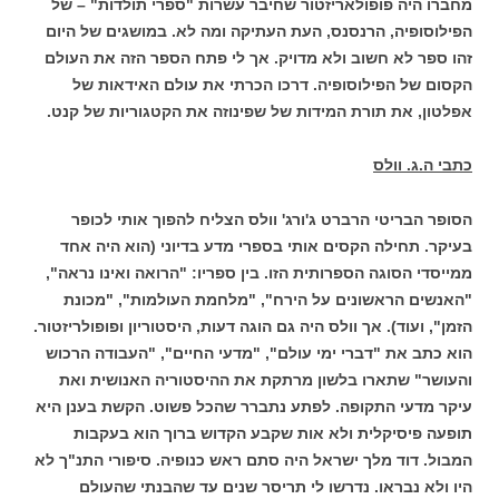
מחברו היה פופולאריזטור שחיבר עשרות "ספרי תולדות" – של
הפילוסופיה, הרנסנס, העת העתיקה ומה לא. במושגים של היום
זהו ספר לא חשוב ולא מדויק. אך לי פתח הספר הזה את העולם
הקסום של הפילוסופיה. דרכו הכרתי את עולם האידאות של
אפלטון, את תורת המידות של שפינוזה את הקטגוריות של קנט.
כתבי ה.ג. וולס
הסופר הבריטי הרברט ג'ורג' וולס הצליח להפוך אותי לכופר
בעיקר. תחילה הקסים אותי בספרי מדע בדיוני (הוא היה אחד
ממייסדי הסוגה הספרותית הזו. בין ספריו: "הרואה ואינו נראה",
"האנשים הראשונים על הירח", "מלחמת העולמות", "מכונת
הזמן", ועוד). אך וולס היה גם הוגה דעות, היסטוריון ופופולריזטור.
הוא כתב את "דברי ימי עולם", "מדעי החיים", "העבודה הרכוש
והעושר" שתארו בלשון מרתקת את ההיסטוריה האנושית ואת
עיקר מדעי התקופה. לפתע נתברר שהכל פשוט. הקשת בענן היא
תופעה פיסיקלית ולא אות שקבע הקדוש ברוך הוא בעקבות
המבול. דוד מלך ישראל היה סתם ראש כנופיה. סיפורי התנ"ך לא
היו ולא נבראו. נדרשו לי תריסר שנים עד שהבנתי שהעולם