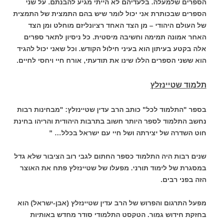
הספרים שלמעלה. בלעדיהם לא הייתי מגיע להבנתם. על שני
הספרים שבכותרת אני יכול לומר שיש בהם התמצית של התמצית
של העולם היהודי – מן הצד האחד רציונליזם מוחלט ומן הצד
האחר אמונה תמימה וחשיבה מיסטית. כל ניסיון לתאר ספרים
אלה בקטע בעיתון הוא בעיני חילול הקודש. וכל שאני יכול להגיד
הוא ששני הספרים הללו שינו את תודעתי, אורח חיי ויחסי לחיים.
תלמוד שטיינזלץ
בספר "התלמוד לכל" כותב הרב עדין שטיינזלץ: "מבחינות רבות
נחשב התלמוד לספר היותר חשוב בתרבות היהודית והריהו בחינת
חוט השדרה של יצירתה ושל חיי עם ישראל בכלל… "
שנים רבות היה התלמוד כספר החתום לגבי רוב הציבור שלא גדל
במסגרת של לימוד תורני. מפעלו של שטיינזלץ פתח את האוצר
הזה בפני רבים.
מפעל התרגום והפרוש של הרב עדין שטיינזלץ (אבן-ישראל) הוא
בחזקת חידוש גמור. הטקסט התלמודי סודר מחדש באותיות