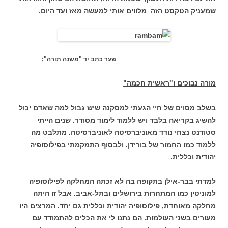
שמעניק הטקסט הזה מלווים אותי למעשה מאז ועד היום.
שער כתב יד "משנה תורה";
מורה נבוכים ו"ראשית חכמה"
בשלב מסוים של חיי הגעתי למסקנה שיש גבול למה שאדם יכול
להשיג בקריאה בלבד ויש ללמוד לימוד מסודר. שנים הייתי
סטודנט נצחי נודד מאוניברסיטה לאוניברסיטה. מתלבט מה
ללמוד כמו החמור של בורידן. ולבסוף התמקמתי בפילוסופיה
יהודית וכללית.
למדתי בבר-אילן בתקופה בה לא זכתה המחלקה לפילוסופיה
למוניטין כמו המתחרות בירושלים ובתל-אביב. אבל זו היתה
מחלקה מאוחדת, פילוסופיה יהודית וכללית גם יחד. המרצים היו
מעורים בשני העולמות. הם נתנו לי את הכלים להתמודד עם