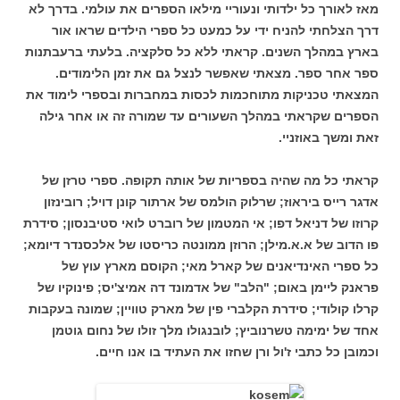
מאז לאורך כל ילדותי ונעוריי מילאו הספרים את עולמי.
בדרך לא
דרך הצלחתי להניח ידי על כמעט כל ספרי הילדים שראו אור
בארץ במהלך השנים. קראתי ללא כל סלקציה. בלעתי ברעבתנות
ספר אחר ספר. מצאתי שאפשר לנצל גם את זמן הלימודים.
המצאתי טכניקות מתוחכמות לכסות במחברות ובספרי לימוד את
הספרים שקראתי במהלך השעורים עד שמורה זה או אחר גילה
זאת ומשך באוזניי.
קראתי כל מה שהיה בספריות של אותה תקופה. ספרי טרזן של
אדגר רייס ביראוז; שרלוק הולמס של ארתור קונן דויל; רובינזון
קרוזו של דניאל דפו; אי המטמון של רוברט לואי סטיבנסון; סידרת
פו הדוב של א.א.מילן; הרוזן ממונטה כריסטו של אלכסנדר דיומא;
כל ספרי האינדיאנים של קארל מאי; הקוסם מארץ עוץ של
פראנק ליימן באום; "הלב" של אדמונד דה אמיצ'יס; פינוקיו של
קרלו קולודי; סידרת הקלברי פין של מארק טוויין; שמונה בעקבות
אחד של ימימה טשרנוביץ; לובנגולו מלך זולו של נחום גוטמן
וכמובן כל כתבי ז'ול ורן שחזו את העתיד בו אנו חיים.