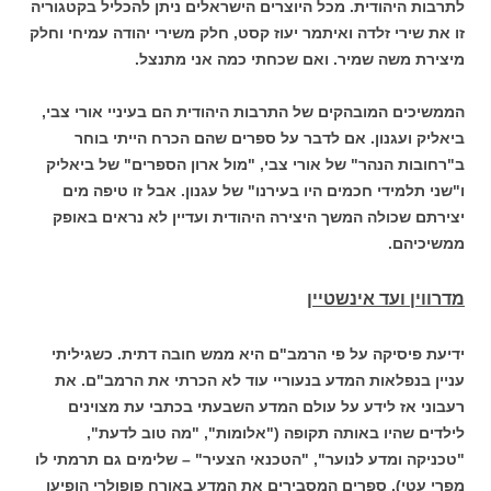
לתרבות היהודית. מכל היוצרים הישראלים ניתן להכליל בקטגוריה
זו את שירי זלדה ואיתמר יעוז קסט, חלק משירי יהודה עמיחי וחלק
מיצירת משה שמיר. ואם שכחתי כמה אני מתנצל.
הממשיכים המובהקים של התרבות היהודית הם בעיניי אורי צבי,
ביאליק ועגנון. אם לדבר על ספרים שהם הכרח הייתי בוחר
ב"רחובות הנהר" של אורי צבי, "מול ארון הספרים" של ביאליק
ו"שני תלמידי חכמים היו בעירנו" של עגנון. אבל זו טיפה מים
יצירתם שכולה המשך היצירה היהודית ועדיין לא נראים באופק
ממשיכיהם.
מדרווין ועד אינשטיין
ידיעת פיסיקה על פי הרמב"ם היא ממש חובה דתית. כשגיליתי
עניין בנפלאות המדע בנעוריי עוד לא הכרתי את הרמב"ם. את
רעבוני אז לידע על עולם המדע השבעתי בכתבי עת מצוינים
לילדים שהיו באותה תקופה ("אלומות", "מה טוב לדעת",
"טכניקה ומדע לנוער", "הטכנאי הצעיר" – שלימים גם תרמתי לו
מפרי עטי). ספרים המסבירים את המדע באורח פופולרי הופיעו