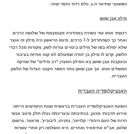
הפשטני שתיאר ה.ג. וולס רדוד וחסר שחר.
מילון אבן שושן
רכשתי אותו עוד כשהיה במהדורה מצומצמת של שלושה כרכים
ואחר כך כשהתרחב ל-7 כרכים. מיומו הראשון היה מילון זה אוצר
שלא יסולא בפז של מילים ביטויים צורות לשון, מקורות מכל רבדי
הלשון. קדם לו מילון בן יהודה שמעולם לא קנה אחיזה בציבור
ובעקבות אבן שושן בא המילון המצוין "רב מילים" של שוויקה
המשלים אותו. אך אבן שושן נותר הספר הקנוני הגדול של הלשון
העברית.
האנציקלופדיה העברית
הופעת האנציקלופדיה העברית בראשית שנות החמישים הייתה
אירוע תרבותי מכונן. בכתיבתה ובעריכתה נטלו חלק מיטב אנשי
הרוח של העם היהודי: קלויזנר, נתניהו, ליבוביץ', פראוור, גרשום
שלום, אב"א אחימאיר ואחרים. היא הושלמה רק אחרי עשרות