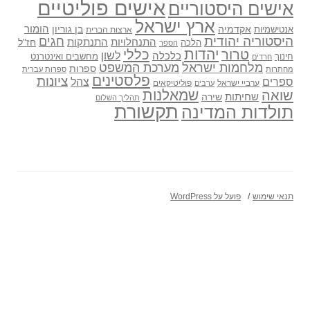
אישים פוליטיים
אישים היסטוריים
ארץ ישראל
אקדמיה
בן גוריון
הומור
אנטישמיות
ארצות הברית
היסטוריה יהודית
חגים
התנתקות
התנחלויות
חז"ל
הלכה
הספר
יהדות
כללי
טרור
לשון
כלכלה
מחשבים ואינטרנט
חינוך
חרדים
מלחמות ישראל
מערכת המשפט
ספרות
מחתרות
ספרות עברית
פלסטינים
ציונות
ספרים
צהל
ערביי ישראל
פוליטיקאים
ערבים
שואה
שמאלנות
שחיתות
שירה
תהליך השלום
תקשורת
תולדות המדינה
תנאי שימוש
פועל על WordPress