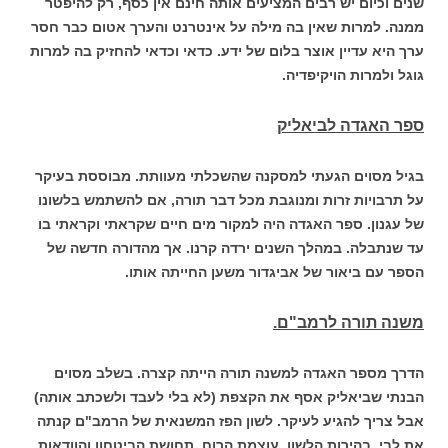
שנים וכיום יש רבים המציעים אותה חינם אין כסף, רק להיפטר
ממנה. למרות שאין בה מילה על אינטרנט והערך אטום כבר חסר
ערך היא עדיין אוצר בלום של ידע. כדאי וכדאי להחזיק בה למרות
גוגל ולמרות הויקיפדיה.
ספר האגדה לביאליק
בגיל מסוים הגעתי למסקנה שהשכלתי מעוותת. מבוססת בעיקר
על תרבויות זרות ומנוגבת מכל דבר תורה, אם להשתמש בלשונו
של עגנון. ספר האגדה היה למקור מים חיים שקראתי וקראתי בו
עד שנתבלה. במהלך השנים ירדה קרנו. אך מהדורה חדשה של
הספר עם ביאור של אביגדור משען החייתה אותו.
משנה תורה לרמב"ם.
הדרך מספר האגדה למשנה תורה הייתה קצרה. בשלב מסוים
הבנתי שביאליק אסף את הקצפת (לא בלי לעבד ולשכתב אותה)
אבל צריך להגיע לעיקר. לשון הפז המשנאית של הרמב"ם קנתה
את לבי. בהירות הלשון, עוצמת הרוח, תחושת הביטחון והוודאות