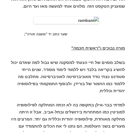
שמעניק הטקסט הזה מלווים אותי למעשה מאז ועד היום.
שער כתב יד "משנה תורה";
מורה נבוכים ו"ראשית חכמה"
בשלב מסוים של חיי הגעתי למסקנה שיש גבול למה שאדם יכול
להשיג בקריאה בלבד ויש ללמוד לימוד מסודר. שנים הייתי
סטודנט נצחי נודד מאוניברסיטה לאוניברסיטה. מתלבט מה
ללמוד כמו החמור של בורידן. ולבסוף התמקמתי בפילוסופיה
יהודית וכללית.
למדתי בבר-אילן בתקופה בה לא זכתה המחלקה לפילוסופיה
למוניטין כמו המתחרות בירושלים ובתל-אביב. אבל זו היתה
מחלקה מאוחדת, פילוסופיה יהודית וכללית גם יחד. המרצים היו
מעורים בשני העולמות. הם נתנו לי את הכלים להתמודד עם