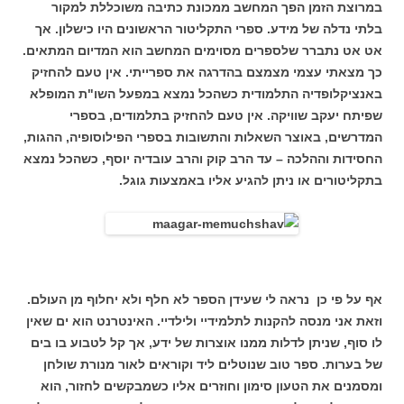
במרוצת הזמן הפך המחשב ממכונת כתיבה משוכללת למקור
בלתי נדלה של מידע. ספרי התקליטור הראשונים היו כישלון. אך
אט אט נתברר שלספרים מסוימים המחשב הוא המדיום המתאים.
כך מצאתי עצמי מצמצם בהדרגה את ספרייתי. אין טעם להחזיק
באנציקלופדיה התלמודית כשהכל נמצא במפעל השו"ת המופלא
שפיתח יעקב שוויקה. אין טעם להחזיק בתלמודים, בספרי
המדרשים, באוצר השאלות והתשובות בספרי הפילוסופיה, ההגות,
החסידות וההלכה – עד הרב קוק והרב עובדיה יוסף, כשהכל נמצא
בתקליטורים או ניתן להגיע אליו באמצעות גוגל.
אף על פי כן נראה לי שעידן הספר לא חלף ולא יחלוף מן העולם.
וזאת אני מנסה להקנות לתלמידיי ולילדיי. האינטרנט הוא ים שאין
לו סוף, שניתן לדלות ממנו אוצרות של ידע, אך קל לטבוע בו בים
של בערות. ספר טוב שנוטלים ליד וקוראים לאור מנורת שולחן
ומסמנים את הטעון סימון וחוזרים אליו כשמבקשים לחזור, הוא