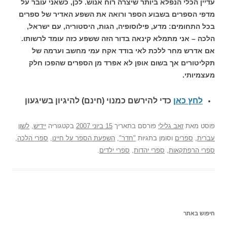
עדיין הכלי הנפלא ביותר שיצרה רוח אנוש. לכן, כשאני עובר על
מדפי הספרים בשבוע הספר ורואה את השפע האדיר של ספרים
בכל התחומים: מדע, פילוסופיה, הגות, היסטוריה, עם ישראל,
הלכה – אני מתמלא קינאה בדור הזה ששפע כזה עומד לרשותו.
אם אדרש מחר ללכת לאי בודד אקח עמי מחשב וערמה של
תקליטורים אך בשום אופן לא אפרד מן הספרים שהפכו חלק
מעצמיותי.
לחץ כאן
כדי להירשם כ
מנוי (חינם) להיגיון בשיגעון
פוסט
מאת
זאב גלילי
פורסם בתאריך
15 ביוני 2007
בקטגוריה
יידיש
,
לשון
עברית
,
ספרים
וסומן בתגיות
"חדר"
,
השפעת הספר על חיינו
,
ספרי הלכה
,
ספרי הרפתקאות
,
ספרי יהדות
,
ספרי ילדים
.
חיפוש באתר