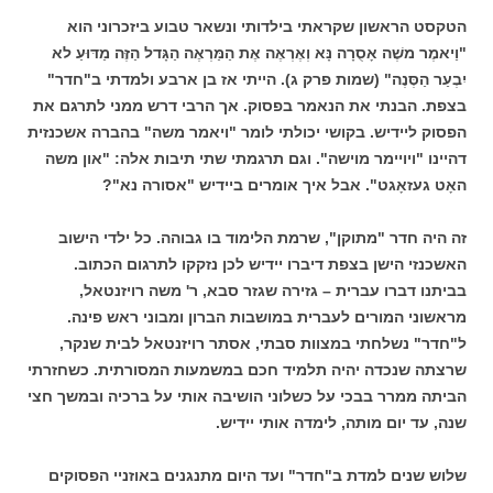
הטקסט הראשון שקראתי בילדותי ונשאר טבוע ביזכרוני הוא
"וַיאמֶר משֶׁה אָסֻרָה נָּא וְאֶרְאֶה אֶת הַמַּרְאֶה הַגָּדל הַזֶּה מַדּוּעַ לא
יִבְעַר הַסְּנֶה" (שמות פרק ג). הייתי אז בן ארבע ולמדתי ב"חדר"
בצפת. הבנתי את הנאמר בפסוק. אך הרבי דרש ממני לתרגם את
הפסוק ליידיש. בקושי יכולתי לומר "ויאמר משה" בהברה אשכנזית
דהיינו "ויויימר מוישה". וגם תרגמתי שתי תיבות אלה: "און משה
האָט געזאָגט". אבל איך אומרים ביידיש "אסורה נא"?
זה היה חדר "מתוקן", שרמת הלימוד בו גבוהה. כל ילדי הישוב
האשכנזי הישן בצפת דיברו יידיש לכן נזקקו לתרגום הכתוב.
בביתנו דברו עברית – גזירה שגזר סבא, ר' משה רויזנטאל,
מראשוני המורים לעברית במושבות הברון ומבוני ראש פינה.
ל"חדר" נשלחתי במצוות סבתי, אסתר רויזנטאל לבית שנקר,
שרצתה שנכדה יהיה תלמיד חכם במשמעות המסורתית. כשחזרתי
הביתה ממרר בבכי על כשלוני הושיבה אותי על ברכיה ובמשך חצי
שנה, עד יום מותה, לימדה אותי יידיש.
שלוש שנים למדת ב"חדר" ועד היום מתנגנים באוזניי הפסוקים