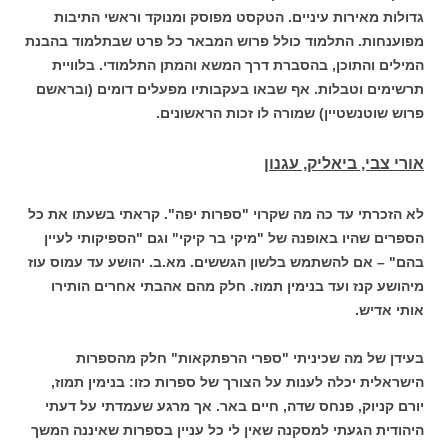
גדולות מאירות עיניים. הטקסט מפוסק ומנוקד וראשי התיבות
מפוענחות. התלמוד כולל פרוש המבאר כל פרט שבתלמוד בהבנת
המילים והתוכן, בהסברת דרך המשא והמתן התלמודי. בלוויית
תרשימים וטבלות. אף שבאו בעקבותיו מפעלים דומים (ובראשם
פרוש שוטנשטיין) שמורה לו זכות הראשונים.
אורי צבי, ביאליק, עגנון
לא הזכרתי עד כה מה שקרוי "ספרות יפה". קראתי בשעתו את כל
הספרים שהיו באופנה של "מיקי בר קיקי" וגם "הספיקותי לעיין
בהם" – אם להשתמש בלשון הגששים. מא.ב. יהושע עד עמוס עוז
מיהושע קנז ועד בנימין תמוז. חלק מהם אהבתי אחרים הותירו
אותי אדיש.
בעידן של מה שכיניתי "ספרי הרפתקאות" חלק מהספרות
הישראלית יכלה לענות על הצורך של ספרות כזו: בנימין תמוז,
יורם קניוק, פנחס שדה, חיים באר. אך מרגע שעמדתי על דעתי
היהודית הגעתי למסקנה שאין לי כל עניין בספרות שאיננה המשך