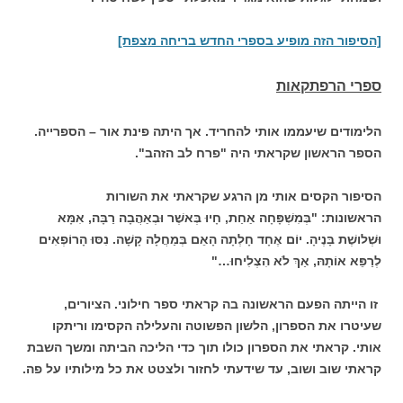
[הסיפור הזה מופיע בספרי החדש בריחה מצפת]
ספרי הרפתקאות
הלימודים שיעממו אותי להחריד. אך היתה פינת אור – הספרייה.
הספר הראשון שקראתי היה "פרח לב הזהב".
הסיפור הקסים אותי מן הרגע שקראתי את השורות
הראשונות:
"בְּמִשְׁפָּחָה אַחַת, חָיוּ בְּאשֶׁר וּבְאַהֲבָה רַבָּה, אִמָּא
וּשְׁלושֶׁת בָּנֶיהָ.
יוֹם אֶחָד חָלְתָה הָאֵם בְּמַחֲלָה קָשָׁה. נִסּוּ הָרוֹפְאִים
לְרַפֵּא אוֹתָהּ, אַךְ לֹא הִצְלִיחוּ…"
זו הייתה הפעם הראשונה בה קראתי ספר חילוני. הציורים,
שעיטרו את הספרון, הלשון הפשוטה והעלילה הקסימו וריתקו
אותי. קראתי את הספרון כולו תוך כדי הליכה הביתה ומשך השבת
קראתי שוב ושוב, עד שידעתי לחזור ולצטט את כל מילותיו על פה.