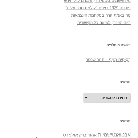
מי האשמים בעינוי הדין שנגרם לגל הירש
פוגרום 1929 בצפת "עולמנו חרב עלינו"
מה באמת קרה במלחמת העצמאות
ביום הזיכרון לשואה כל הקישורים
בלוגים מומלצים
רְסִיסִים מִמֶנִי – תמר שכטר
נושאים
נושאים
נושאים
אבטואנטישמיות
אולמרט
אהוד ברק