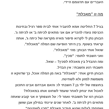
העבריים עם תרגומם היידי.
מה זו "מאכלת"
בגיל 7 החליטה אמא להעביר אותי לבית ספר רגיל ובחינות
הכניסה נועדו להכריע אם אני מתאים לכיתה ב' או לכיתה ג'.
הבוחן נתן לי לקרוא סיפור מאיזו מקראה של כיתה ג', אותה
קראתי בשטף. בין היתר הופיעה שם המלה "מאכלת".
שואל אותי הבוחן: מהי "מאכלת".
ואני השבתי לתומי: "סכין".
ומה ההבדל בין מאכלת לסכין? – שאל.
חשבתי רגע והשבתי: אין הבדל.
הבוחן תיקן אותי: "מאכלת" באה מן המלה אוכל, כך שדווקא זו
משמשת למזון ולא לשחיטה.
בחוצפה של ילד בן 7 השבתי לו: והאם אברהם אבינו התכוון
לאכול את יצחק לאחר שעמד לשחוט אותו במאכלת?
הבוחן רגז על תשובתי ואמר לי: על חוצפתך זו אני קובע שאתה
מתאים רק לכיתה ב'.
לאחר שנים עיינתי במילון אבן שושן
ושמחתי לגלות שהוא מגדיר מאכלת "סכין לשחיטה".