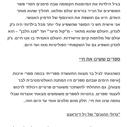
בגיל הילדות את המיומנות הקסומה שבה סימנים חסרי פשר
המופיעים על הנייר בוראים עולם ומלואו. תהליך שהוא מותר
האדם. היא גם חושפת את האינסוף של הדמיון האנושי.
אני אישית חש כי הסופר שהשפיע עלי יותר מכל בילדותי היה ג'ק
לונדון. העולם שהוא מתאר – מ"קול מיער" ועד "פנג הלבן" – הוא
עולם של מלחמת קיום והישרדות. העולם האמיתי בו אנו חיים. ג'ק
לונדון השפיע גם על השקפותיי הפוליטיות מאז ועד היום.
ספרים ששינו את חיי
כשהגעתי לגיל בר מצווה התעשרה ספרייתי בכמה ספרי איכות.
[איפה הימים שבהם ספרים היו המתנה האולטימטיבית לבר
מצווה]. גם התחלתי להשתכר משעורים פרטיים ויכולתי לרכוש
לעצמי ספרים. בחנויות לספרים משומשים מצאתי אוצרות שבלי
גוזמה שינו את חיי. חלק מהם מלווים אותי עד היום הזה..
"גדולי ההוגים" של ויל דיוראנט