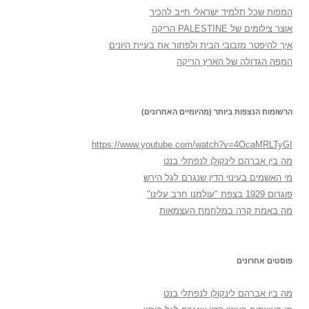
המפות שכל תלמיד ישראלי חייב להכיר
אוצר צילומים של PALESTINE הריקה
איך להיפטר מזבובי הבית ולפתור את בעיית היונים
המפה הגדולה של הארץ הריקה
הרשומות הנצפות ביותר (מהיומיים האחרונים)
https://www.youtube.com/watch?v=4OcaMRLTyGI
מה בין אברהם לינקולן לנפתלי בנט
מי האשמים בעינוי הדין שנגרם לגל הירש
פוגרום 1929 בצפת "עולמנו חרב עלינו"
מה באמת קרה במלחמת העצמאות
פוסטים אחרונים
מה בין אברהם לינקולן לנפתלי בנט