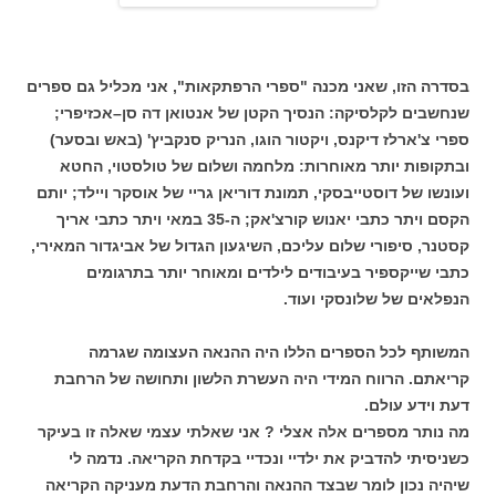
בסדרה הזו, שאני מכנה "ספרי הרפתקאות", אני מכליל גם ספרים
שנחשבים לקלסיקה: הנסיך הקטן של אנטואן דה סן–אכזיפרי;
ספרי צ'ארלז דיקנס, ויקטור הוגו, הנריק סנקביץ' (באש ובסער)
ובתקופות יותר מאוחרות: מלחמה ושלום של טולסטוי, החטא
ועונשו של דוסטייבסקי, תמונת דוריאן גריי של אוסקר ויילד; יותם
הקסם ויתר כתבי יאנוש קורצ'אק; ה-35 במאי ויתר כתבי אריך
קסטנר, סיפורי שלום עליכם, השיגעון הגדול של אביגדור המאירי,
כתבי שייקספיר בעיבודים לילדים ומאוחר יותר בתרגומים
הנפלאים של שלונסקי ועוד.
המשותף לכל הספרים הללו היה ההנאה העצומה שגרמה
קריאתם. הרווח המידי היה העשרת הלשון ותחושה של הרחבת
דעת וידע עולם.
מה נותר מספרים אלה אצלי ? אני שאלתי עצמי שאלה זו בעיקר
כשניסיתי להדביק את ילדיי ונכדיי בקדחת הקריאה. נדמה לי
שיהיה נכון לומר שבצד ההנאה והרחבת הדעת מעניקה הקריאה