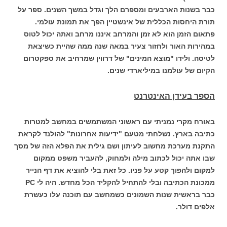
כבר בשנות הארבעים ומספרם הלך וגדל במשך השנים. ספר על
תורת היחסות הכללית של אינשטיין הפך את תמונת עולמי.
פתאום הזמן הוא לא זמן והמרחב איננו מרחב ואתה יכול לטוס
במהירות האור ולחזור צעיר במאה שנה ממה שהיית כשיצאת
לטיסה. ולידו "מוצא המינים" של דרווין שמרחיב את ספקטרום
הקיום של עולמנו במיליארדי שנים.
הספר בעידן האינטרנט
באורח מקרי נמניתי עם ראשוני המשתמשים במחשב למטרות
כתיבה בארץ. נשלחתי מטעם "ידיעות אחרונות" להולנד לקראת
התקנת מערכת מחשוב לעיתון ושם גילית את הפלא הזה של מסך
שבו אתה יכול לכתוב מילה ולמחוק, להעביר משפט ממקום
למקום ולהפוך קטע על פניו. כל זאת בלי להוציא את דף הנייר
ממכונת הכתיבה ובלי להתחיל להקליד הכל מחדש. היה לי PC
כבר בראשית שנות השמונים כשמחשב עם תוכנה עלו כעשרת
אלפים דולר.