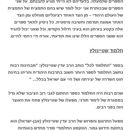
הספרים שלמעלה. בלעדיהם לא הייתי מגיע להבנתם. על שני
הספרים שבכותרת אני יכול לומר שיש בהם התמצית של התמצית
של העולם היהודי – מן הצד האחד רציונליזם מוחלט ומן הצד
האחר אמונה תמימה וחשיבה מיסטית. כל ניסיון לתאר ספרים
אלה בקטע בעיתון הוא בעיני חילול הקודש. וכל שאני יכול להגיד
הוא ששני הספרים הללו שינו את תודעתי, אורח חיי ויחסי לחיים.
תלמוד שטיינזלץ
בספר "התלמוד לכל" כותב הרב עדין שטיינזלץ: "מבחינות רבות
נחשב התלמוד לספר היותר חשוב בתרבות היהודית והריהו בחינת
חוט השדרה של יצירתה ושל חיי עם ישראל בכלל… "
שנים רבות היה התלמוד כספר החתום לגבי רוב הציבור שלא גדל
במסגרת של לימוד תורני. מפעלו של שטיינזלץ פתח את האוצר
הזה בפני רבים.
מפעל התרגום והפרוש של הרב עדין שטיינזלץ (אבן-ישראל) הוא
בחזקת חידוש גמור. הטקסט התלמודי סודר מחדש באותיות