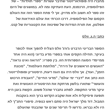
מחברו היה פופולאריזטור שחיבר עשרות "ספרי תולדות" – של
הפילוסופיה, הרנסנס, העת העתיקה ומה לא. במושגים של היום
זהו ספר לא חשוב ולא מדויק. אך לי פתח הספר הזה את העולם
הקסום של הפילוסופיה. דרכו הכרתי את עולם האידאות של
אפלטון, את תורת המידות של שפינוזה את הקטגוריות של קנט.
כתבי ה.ג. וולס
הסופר הבריטי הרברט ג'ורג' וולס הצליח להפוך אותי לכופר
בעיקר. תחילה הקסים אותי בספרי מדע בדיוני (הוא היה אחד
ממייסדי הסוגה הספרותית הזו. בין ספריו: "הרואה ואינו נראה",
"האנשים הראשונים על הירח", "מלחמת העולמות", "מכונת
הזמן", ועוד). אך וולס היה גם הוגה דעות, היסטוריון ופופולריזטור.
הוא כתב את "דברי ימי עולם", "מדעי החיים", "העבודה הרכוש
והעושר" שתארו בלשון מרתקת את ההיסטוריה האנושית ואת
עיקר מדעי התקופה. לפתע נתברר שהכל פשוט. הקשת בענן היא
תופעה פיסיקלית ולא אות שקבע הקדוש ברוך הוא בעקבות
המבול. דוד מלך ישראל היה סתם ראש כנופיה. סיפורי התנ"ך לא
היו ולא נבראו. נדרשו לי תריסר שנים עד שהבנתי שהעולם