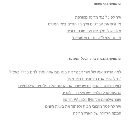
הרשומות הכי נצפות
איך לפעול נגד מדינה מטורפת
מי גרש את הבריטים ואיך היו החיים בימי המנדט
מלובנגולו מלך זולו ועד מורה נבוכים
מכתב גלוי ל"אידיוטים שימושיים"
הרשומות הנצפות ביותר (בכל הזמנים)
למה הדירה אמו של אורי אבנרי את בנה מצוואתה ומתי לחם בכלל באצ"ל
"חייל שלא אנס פלסטינית הוא גזען"
ג'ואן פיטרס – החוקרת שחשפה את הבלוף של הפליטים הפלסטינים
המפות שכל תלמיד ישראלי חייב להכיר
אוצר צילומים של PALESTINE הריקה
איך להיפטר מזבובי הבית ולפתור את בעיית היונים
המפה הגדולה של הארץ הריקה