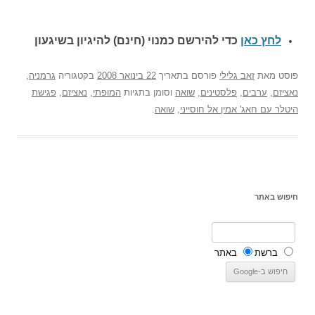
לחץ כאן
כדי להירשם כ
מנוי (חינם) להיגיון בשיגעון
פוסט
מאת
זאב גלילי
פורסם בתאריך
22 בינואר 2008
בקטגוריה
גרמניה
,
נאציזם
,
ערבים
,
פלסטינים
,
שואה
וסומן בתגיות
המופתי
,
נאציזם
,
פגישת
היטלר עם חאג' אמין אל חוסייני
,
שואה
.
חיפוש באתר
ברשת
באתר