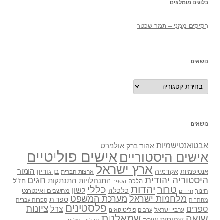
בלוגים מומלצים
רְסִיסִים מִמֶנִי – תמר שכטר
נושאים
נושאים
נושאים
אבטואנטישמיות
אולמרט
אהוד ברק
אישים פוליטיים
אישים היסטוריים
ארץ ישראל
אקדמיה
בן גוריון
הומור
אנטישמיות
ארצות הברית
היסטוריה יהודית
חגים
התנתקות
התנחלויות
חז"ל
הלכה
הספר
יהדות
כללי
טרור
לשון
כלכלה
מחשבים ואינטרנט
חינוך
חרדים
מלחמות ישראל
מערכת המשפט
ספרות
מחתרות
ספרות עברית
פלסטינים
ציונות
ספרים
צהל
ערביי ישראל
פוליטיקאים
ערבים
שואה
שמאלנות
שחיתות
שירה
תהליך השלום