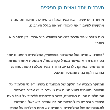
הערבים יותר נאצים מן הנאצים
מחקר חדש שנערך בגרמניה מגלה כי מערכת החינוך הגרמנית
מתקשה להעביר את לימודי השואה בגלל הערבים.
זאת מגלה עופר אדרת במאמר שהופיע ב"הארץ". בין היתר הוא
כותב:
"בעודנו עומדים מול המשרפה באושוויץ, התלמידים התעניינו יותר
בסוג צנרת הגז מאשר בגורל הקורבנות", מצוטטת אחת המורות
שהשתתפו במחקר. לדבריה, הדור הצעיר מגלה רגישות פחותה
בהרבה לקורבנות המשטר הנאצי.
המחקר מצביע על חלקם של המהגרים בשינוי דפוסי הלימוד על
השואה. מומחים שמצוטטים שם טוענים כי יש עלייה במספר
המוסלמים החיים בגרמניה, אשר מתייחסים ללימוד על גורל העם
היהודי בגרמניה כאל הבעת תמיכה ואהדה בישראל. "מחשש
לתגובותיהם של התלמידים, המורים לא אחת מדלגים על הפרק