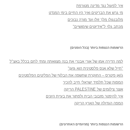
איך לפעול נגד מדינה מטורפת
מי גרש את הבריטים ואיך היו החיים בימי המנדט
מלובנגולו מלך זולו ועד מורה נבוכים
מכתב גלוי ל"אידיוטים שימושיים"
הרשומות הנצפות ביותר (בכל הזמנים)
למה הדירה אמו של אורי אבנרי את בנה מצוואתה ומתי לחם בכלל באצ"ל
"חייל שלא אנס פלסטינית הוא גזען"
ג'ואן פיטרס – החוקרת שחשפה את הבלוף של הפליטים הפלסטינים
המפות שכל תלמיד ישראלי חייב להכיר
אוצר צילומים של PALESTINE הריקה
איך להיפטר מזבובי הבית ולפתור את בעיית היונים
המפה הגדולה של הארץ הריקה
הרשומות הנצפות ביותר (מהיומיים האחרונים)