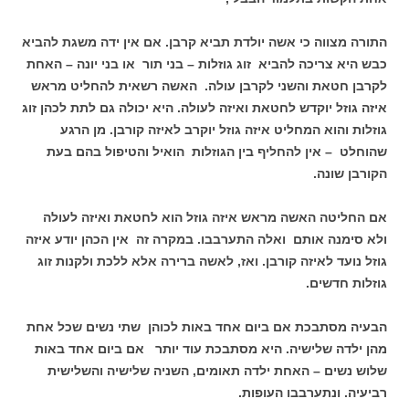
התורה מצווה כי אשה יולדת תביא קרבן. אם אין ידה משגת להביא
כבש היא צריכה להביא זוג גוזלות – בני תור או בני יונה – האחת
לקרבן חטאת והשני לקרבן עולה. האשה רשאית להחליט מראש
איזה גוזל יוקדש לחטאת ואיזה לעולה. היא יכולה גם לתת לכהן זוג
גוזלות והוא המחליט איזה גוזל יוקרב לאיזה קורבן. מן הרגע
שהוחלט – אין להחליף בין הגוזלות הואיל והטיפול בהם בעת
הקורבן שונה.
אם החליטה האשה מראש איזה גוזל הוא לחטאת ואיזה לעולה
ולא סימנה אותם ואלה התערבבו. במקרה זה אין הכהן יודע איזה
גוזל נועד לאיזה קורבן. ואז, לאשה ברירה אלא ללכת ולקנות זוג
גוזלות חדשים.
הבעיה מסתבכת אם ביום אחד באות לכוהן שתי נשים שכל אחת
מהן ילדה שלישיה. היא מסתבכת עוד יותר אם ביום אחד באות
שלוש נשים – האחת ילדה תאומים, השניה שלישיה והשלישית
רביעיה. ונתערבבו העופות.