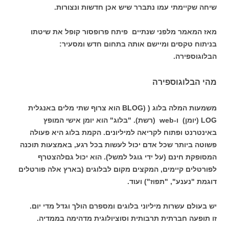
שיחה שקיימתי עמו נתברר שיש אכן חדשות ונצורות.
מאז המאמר מלפני שנתיים פיתח פרופסור קופל את שיטתו
בניתוח טקסים ומיישם אותה בתחום חדש ומסעיר:
הבלוגוספירה.
מהי הבלוגוספירה
משמעות המלה בלוג ( (BLOG הוא צרוף שתי מלים באנגלית
LOG (יומן) ו-web (רשת). "בלוג" הוא יומן אישי המופץ
באינטרנט ופתוח לקריאה למיליונים. הקמת בלוג היא פעולה
פשוטה ביותר שכל אדם יכול לעשות בכל רגע, באמצעות תוכנה
המסופקת חינם (על ידי גוגל למשל). הוא יכול גםלהצטרף
לפורטלים קיימים, המקצים מקום לבלוגים (בארץ אלה פורטלים
דוגמת "נענע", "תפוז") ועוד.
יש בעולם עשרות מיליוני בלוגים ומספרם הולך וגדל מדי יום.
זו תופעה חברתית תרבותית וסוציולוגית מדהימה בממדיה.