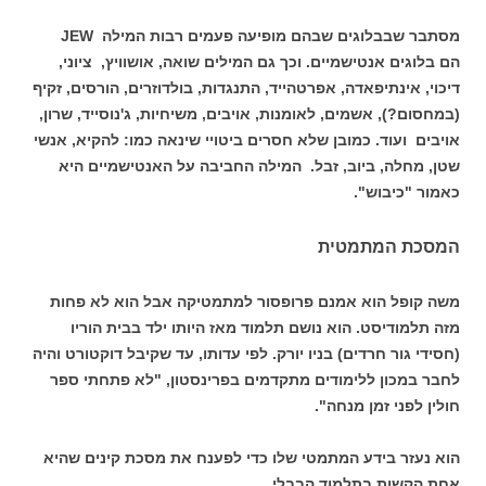
מסתבר שבבלוגים שבהם מופיעה פעמים רבות המילה JEW
הם בלוגים אנטישמיים. וכך גם המילים שואה, אושוויץ, ציוני,
דיכוי, אינתיפאדה, אפרטהייד, התנגדות, בולדוזרים, הורסים, זקיף
(במחסום?), אשמים, לאומנות, אויבים, משיחיות, ג'נוסייד, שרון,
אויבים ועוד. כמובן שלא חסרים ביטויי שינאה כמו: להקיא, אנשי
שטן, מחלה, ביוב, זבל. המילה החביבה על האנטישמיים היא
כאמור "כיבוש".
המסכת המתמטית
משה קופל הוא אמנם פרופסור למתמטיקה אבל הוא לא פחות
מזה תלמודיסט. הוא נושם תלמוד מאז היותו ילד בבית הוריו
(חסידי גור חרדים) בניו יורק. לפי עדותו, עד שקיבל דוקטורט והיה
לחבר במכון ללימודים מתקדמים בפרינסטון, "לא פתחתי ספר
חולין לפני זמן מנחה".
הוא נעזר בידע המתמטי שלו כדי לפענח את מסכת קינים שהיא
אחת הקשות בתלמוד הבבלי,