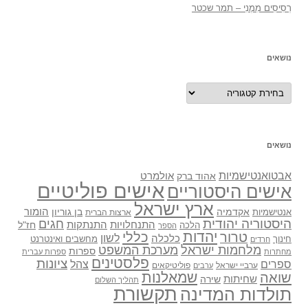
רְסִיסִים מִמֶנִי – תמר שכטר
נושאים
נושאים
נושאים
אבטואנטישמיות
אולמרט
אהוד ברק
אישים פוליטיים
אישים היסטוריים
ארץ ישראל
אקדמיה
בן גוריון
הומור
אנטישמיות
ארצות הברית
היסטוריה יהודית
חגים
התנתקות
התנחלויות
חז"ל
הלכה
הספר
יהדות
כללי
טרור
לשון
כלכלה
מחשבים ואינטרנט
חינוך
חרדים
מלחמות ישראל
מערכת המשפט
ספרות
מחתרות
ספרות עברית
פלסטינים
ציונות
ספרים
צהל
ערביי ישראל
פוליטיקאים
ערבים
שואה
שמאלנות
שחיתות
שירה
תהליך השלום
תקשורת
תולדות המדינה