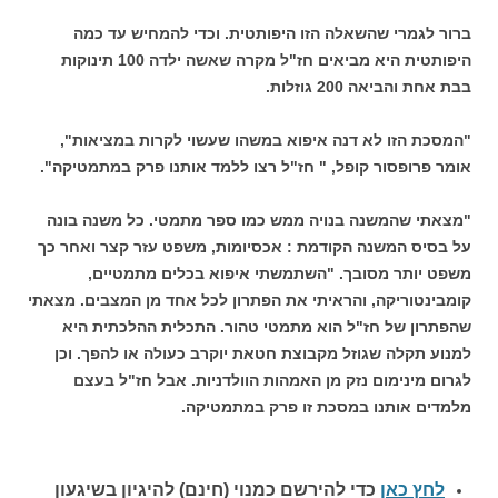
ברור לגמרי שהשאלה הזו היפותטית. וכדי להמחיש עד כמה
היפותטית היא מביאים חז"ל מקרה שאשה ילדה 100 תינוקות
בבת אחת והביאה 200 גוזלות.
"המסכת הזו לא דנה איפוא במשהו שעשוי לקרות במציאות",
אומר פרופסור קופל, " חז"ל רצו ללמד אותנו פרק במתמטיקה".
"מצאתי שהמשנה בנויה ממש כמו ספר מתמטי. כל משנה בונה
על בסיס המשנה הקודמת : אכסיומות, משפט עזר קצר ואחר כך
משפט יותר מסובך. "השתמשתי איפוא בכלים מתמטיים,
קומבינטוריקה, והראיתי את הפתרון לכל אחד מן המצבים. מצאתי
שהפתרון של חז"ל הוא מתמטי טהור. התכלית ההלכתית היא
למנוע תקלה שגוזל מקבוצת חטאת יוקרב כעולה או להפך. וכן
לגרום מינימום נזק מן האמהות הוולדניות. אבל חז"ל בעצם
מלמדים אותנו במסכת זו פרק במתמטיקה.
לחץ כאן
כדי להירשם כ
מנוי (חינם) להיגיון בשיגעון