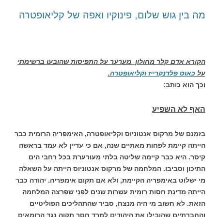
מה בין גוש שלום, פינוקיו ואפה של קליאופטרה
הקורא אדם קלר מחולון מערער על התפיסות שהובעו ברשימתי
על
כאוס פלדנקרייז וקליאופטרה
.
וכך הוא כותב:
האף לא השפיע
בזמנם של מרקוס אנטוניוס וקליאופטרה, האימפריה הרומית כבר
הייתה קיימת לפחות מאתיים שנה, אם כי עדיין לא עמד בראשה
קיסר. היא כבר קיימה שליטה בלתי מעורערת בכל רחבי הים
התיכון וסביבו. המלחמה של מרקוס אנטוניוס הייתה על השאלה
מי ישלוט באימפריה הקיימת, ולא אם תקום אימפריה. יהודה כבר
הייתה מדינת חסות רומית עשרות שנים לפני שפרצה המלחמה
הזאת. לא חשוב מי היה מנצח, סביר שהתהליכים הפוליטיים
והחברתיים שהובילו את היהודים למרד חסר תקוה נגד הרומאים