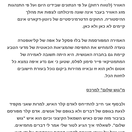
האוויר (לטווח רחוק) על פי הנתונים שבידינו היום ועל פי התנהגות
מזג האוויר בעבר אינה שונה מיכולתנו לצפות את מהלך
ההיסטוריה. החוקים הדטרמיניסטיים של ניוטון-דקארט אינם
קיימים לא כאן ולא כאן.
האמירה המפורסמת של בלז פסקל על אפה של קליאופטרה
נועדה להמחיש את התפיסה שהמציאות הכאוטית של מדעי הטבע
קיימת גם בחברה האנושית. היא היתה תשובה לאמירה של
המתמטיקאי פייר סימון לפלס, שטען כי אם נדע איפה נמצא כל
אטום ולאן הוא זז ובאיזו מהירות ביקום נוכל בעזרת חישובים
לחזות הכל.
מ"גוש שלום" למרכס
ולבסוף אני חייב להתייחס לאדם קלר האיש, למרות שאני מקפיד
לגעת בגופם של דברים ולא בגופם של אנשים. אדם קלר מפורסם
בציבור מזה שנים כאיש השמאל הקיצוני וכיום הוא איש "גוש
שלום". לשאלתי איך הגיע לטור שלי אמר לי דברים מחמיאים.