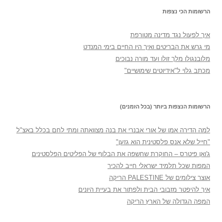
הרשומות הכי נצפות
איך לפעול נגד מדינה מטורפת
מי גרש את הבריטים ואיך היו החיים בימי המנדט
מלובנגולו מלך זולו ועד מורה נבוכים
מכתב גלוי ל"אידיוטים שימושיים"
הרשומות הנצפות ביותר (בכל הזמנים)
למה הדירה אמו של אורי אבנרי את בנה מצוואתה ומתי לחם בכלל באצ"ל
"חייל שלא אנס פלסטינית הוא גזען"
ג'ואן פיטרס – החוקרת שחשפה את הבלוף של הפליטים הפלסטינים
המפות שכל תלמיד ישראלי חייב להכיר
אוצר צילומים של PALESTINE הריקה
איך להיפטר מזבובי הבית ולפתור את בעיית היונים
המפה הגדולה של הארץ הריקה