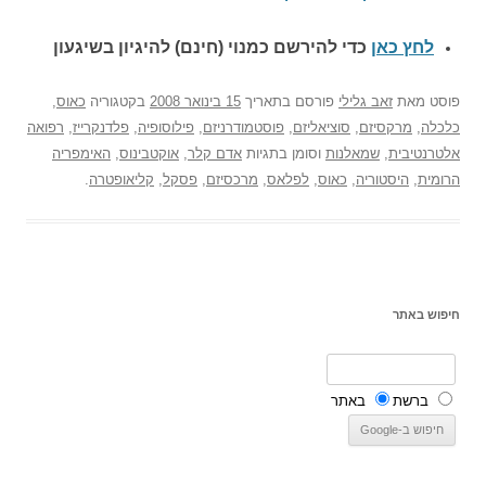
לחץ כאן
כדי להירשם כ
מנוי (חינם) להיגיון בשיגעון
פוסט
מאת
זאב גלילי
פורסם בתאריך
15 בינואר 2008
בקטגוריה
כאוס
,
כלכלה
,
מרקסיזם
,
סוציאליזם
,
פוסטמודרניזם
,
פילוסופיה
,
פלדנקרייז
,
רפואה
אלטרנטיבית
,
שמאלנות
וסומן בתגיות
אדם קלר
,
אוקטבינוס
,
האימפריה
הרומית
,
היסטוריה
,
כאוס
,
לפלאס
,
מרכסיזם
,
פסקל
,
קליאופטרה
.
חיפוש באתר
ברשת
באתר