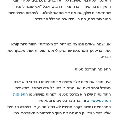
הוא נטל על עצמו משימה לקרוא דברים שנכתבים על ידי חוגי
הימין והדבר מעורר בו התנגדות רבה. אבל "אני שמח להגיד
שהמאמרים שלך, גם אם אני מתנגד לחלוטין לעמדות הפוליטיות
המובעות בהם, הם בין היוצאים מהכלל הבודדים".
אני שמח שאדם הנמצא במרחק רב מעמדותיי הפוליטיות קורא
את דבריי. אך המחמאה שהעניק לי אינה פוטרת אותי מלבקר את
דבריו.
התפיסה המרכסיסטית
איני מכיר את אדם קלר אישית אך מכתיבתו ניכר כי הוא אדם
משכיל ורחב דעת. אני מניח כי כמו כל איש שמאל, בתשתית
התודעתית שלו הוא מרכסיסט, או לפחות מושפע מן
התפיסות
המרכסיסטיות.
והדבר ניכר בכתיבתו ובנאומיו.
המרכסיזם נחשב בקרב חסידיו לא כפילוספיה, או כעמדה הגותית
אלא כמדע מדוייק המנסח את חוקי ההיסטוריה האנושית כמו