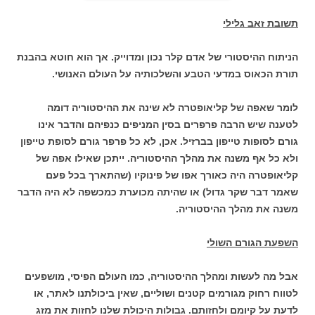
תשובת זאב גלילי
הניתוח ההיסטורי של אדם קלר נכון ומדוייק. אך הוא חוטא בהבנת
תורת הכאוס במדעי הטבע והשלכותיה על העולם האנושי.
לומר שאפה של קליאופטרה לא שינה את ההיסטוריה דומה
לטענה שיש הרבה פרפרים בסין המניפים כנפיהם והדבר אינו
גורם לסופות טייפון בברזיל. אכן, לא כל פרפר גורם לסופת טייפון
ולא כל אף משנה את מהלך ההיסטוריה. ייתכן שאילו אפה של
קליאופטרה היה כאורך אפו של פינוקיו (שהתארך בכל פעם
שאמר דבר שקר גדול) או שהיתה מכוערת כמכשפה לא היה הדבר
משנה את מהלך ההיסטוריה.
השפעת הגורם השולי
אבל מה לעשות ומהלך ההיסטוריה, כמו העולם הפיסי, מושפעים
לטווח רחוק מגורמים קטנים ושוליים, שאין ביכולתנו לאתר, או
לדעת על קיומם ולחזותם. גבולות היכולת שלנו לחזות את מזג