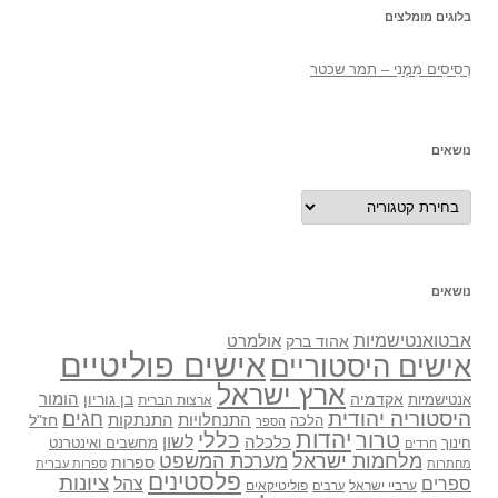
בלוגים מומלצים
רְסִיסִים מִמֶנִי – תמר שכטר
נושאים
נושאים
נושאים
אבטואנטישמיות
אולמרט
אהוד ברק
אישים פוליטיים
אישים היסטוריים
ארץ ישראל
אקדמיה
בן גוריון
הומור
אנטישמיות
ארצות הברית
היסטוריה יהודית
חגים
התנתקות
התנחלויות
חז"ל
הלכה
הספר
יהדות
כללי
טרור
לשון
כלכלה
מחשבים ואינטרנט
חינוך
חרדים
מלחמות ישראל
מערכת המשפט
ספרות
מחתרות
ספרות עברית
פלסטינים
ציונות
ספרים
צהל
ערביי ישראל
פוליטיקאים
ערבים