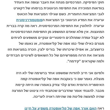
חוקי הפיסיקה. המרכסיזם מנתח את העבר וצופה את העתיד
בוודאות המזכירה את התפיסה הניוטונית בניסוחו של דקארט
לגבי המציאות החומרית. כשם שגילוי המציאות של הכאוס
ערערה את המדע הניוטוני כך המציאות ה
פוסטמודרניסטית
ערערה לחלוטין את התפיסה המרכסיסטית. ראה מה קרה בברית
המועצות. אין פלא שאדם המושפע מן התפיסות המרכסיסטיות
לא יקבל עמדה שמהלכים היסטוריים ענקיים מושפעים לעיתים
מגורם כאילו שולי כמו אפה של קליאופטרה, או נאומו של
כרושצ'וב, או אפילו שיכרותו של בוריס ילצין. הכרה במציאות הזו
מוציאה את הרוח ממפרשיהם של כל השואפים לשינויים חברתיים
ולמה שקוראים "קידמה".
ולסיום אני חייב להודות שמשפט אחד ברשימה שלי לא היה
מוצלח. נאמר שם כי בעקבות אפה של קליאופטרה קמה
האימפריה הרומית ואדם קלר צודק באומרו שזו היתה קיימת
מכבר. להגנתי אומר שהדברים שכתבתי היו ציטוט של המרצה
שהיה למעשה פליטת פה שהיתה ראויה לעריכה.
ראה
האם אורך אפה של קליאופטרה משפיע על חיינו