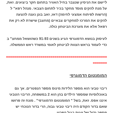
ליישם את הניסיון שנצבר בחיל האוויר בתחום חקר ביצועים. זאת,
על מנת להקים מוסד מחקר בכיר לתחום הצבאי. מנהל רפא" ל
(הרשות לפיתוח אמצעי לחימה) דאז, זאב בונן נענה להצעה
להקים את המרכז למחקרים צבאיים (מחצב) שישרת לא רק את
רפאל אלא את מערכת הביטחון כולה.
לעיסוק בנושא הדמוגרפי הגיע בשנים 91-93 כשהושאל ממחצ" ב
כדי לעמוד בראש הצוות לביטחון לאומי במשרד ראש הממשלה.
==================================================
=======
המומנטום הדמוגרפי
ריבוי טבעי הוא מספר הלידות מינוס מספר הנפטרים. אך גם
באוכלוסיות שמספר הילדים בהן הוא 2 במשפחה, הריבוי הטבעי
איננו אפס. זאת, בשל " המומנטום הדמוגרפי" . מונח זה פרושו
שאם בדור הקודם היה ריבוי טבעי גבוה, הרי בדור הנוכחי יש
מספר גדול של זוגות בגיל הפריון.