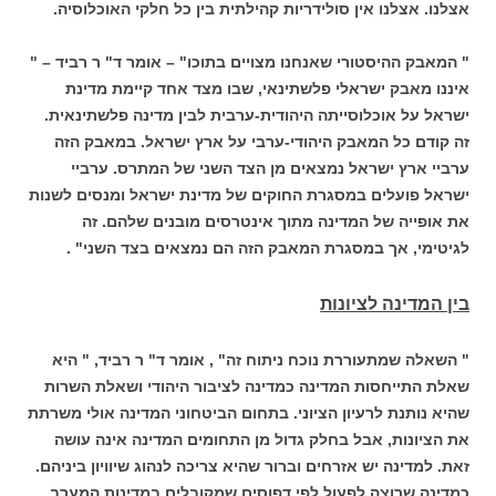
אצלנו. אצלנו אין סולידריות קהילתית בין כל חלקי האוכלוסיה.
" המאבק ההיסטורי שאנחנו מצויים בתוכו" – אומר ד" ר רביד – "
איננו מאבק ישראלי פלשתינאי, שבו מצד אחד קיימת מדינת
ישראל על אוכלוסייתה היהודית-ערבית לבין מדינה פלשתינאית.
זה קודם כל המאבק היהודי-ערבי על ארץ ישראל. במאבק הזה
ערביי ארץ ישראל נמצאים מן הצד השני של המתרס. ערביי
ישראל פועלים במסגרת החוקים של מדינת ישראל ומנסים לשנות
את אופייה של המדינה מתוך אינטרסים מובנים שלהם. זה
לגיטימי, אך במסגרת המאבק הזה הם נמצאים בצד השני" .
בין המדינה לציונות
" השאלה שמתעוררת נוכח ניתוח זה" , אומר ד" ר רביד, " היא
שאלת התייחסות המדינה כמדינה לציבור היהודי ושאלת השרות
שהיא נותנת לרעיון הציוני. בתחום הביטחוני המדינה אולי משרתת
את הציונות, אבל בחלק גדול מן התחומים המדינה אינה עושה
זאת. למדינה יש אזרחים וברור שהיא צריכה לנהוג שיוויון ביניהם.
כמדינה שרוצה לפעול לפי דפוסים שמקובלים במדינות המערב