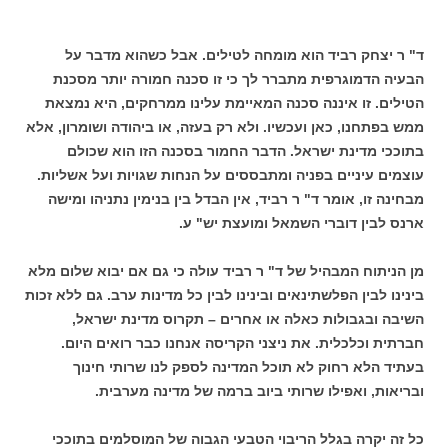
ד" ר יצחק רביד הוא מומחה לטילים. אבל כשהוא מדבר על
הבעיה הדמוגרפית מתברר לך כי זו סכנה חמורה יותר מסכנת
הטילים. זו איננה סכנה המאיימת עלינו ממרחקים, היא נמצאת
ממש בפתחנו, כאן ועכשיו. ולא רק בעזה, או ביהודה ושומרון, אלא
בתוככי מדינת ישראל. הדבר החמור בסכנה הזו הוא שכולם
עוצמים עיניים בפניה ומתבססים על הנחות שגויות ועל אשליות.
מבחינה זו, אומר ד" ר רביד, אין הבדל בין בנימין נתניהו ומישה
ארנס לבין דוברי השמאל ומועצת יש" ע.
מן הניתוח המבהיל של ד" ר רביד עולה כי גם אם יבוא שלום מלא
בינינו לבין הפלשתינאים ובינינו לבין כל מדינות ערב. גם ללא זכות
השיבה ובגבולות כאלה או אחרים – תקרוס מדינת ישראל,
חברתית וכלכלית. את ניצני הקריסה אנחנו כבר רואים היום.
בעתיד הלא רחוק לא תוכל המדינה לספק לנו שרותי חינוך
ובריאות, ואפילו שרותי ביוב ברמה של מדינה מערבית.
כל זה יקרה בגלל הריבוי הטבעי הגבוה של המוסלמים בתוככי