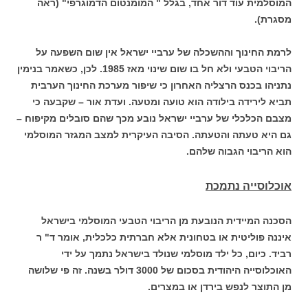
המוסלמית עוד דור אחד, בגלל " המומנטום הדמוגרפי" (ראה
מסגרת).
לרמת החינוך וההשכלה של ערביי ישראל אין שום השפעה על
הריבוי הטבעי ולא חל בו שום שינוי מאז 1985. לכן, כשאמר בנימין
נתניהו בכנס הרצליה האחרון כי שיפור מערכת החינוך הערבית
תביא לירידה בילודה הוא טועה ומטעה. ועדת אור – שקבעה כי
מצבם הכלכלי של ערביי ישראל נובע מכך שהם סובלים מקיפוח –
גם היא טעתה והטעתה. הסיבה העיקרית למצב המגזר המוסלמי
הוא הריבוי הגבוה שלהם.
אוכלוסייה נתמכת
הסכנה המיידית הנובעת מן הריבוי הטבעי המוסלמי בישראל
איננה פוליטית או בטחונית אלא חברתית כלכלית, אומר ד" ר
רביד. כיום, כל ילד מוסלמי שנולד בישראל נתמך על ידי
האוכלוסייה היהודית בסכום של 3000 דולר בשנה. זה פי שלושה
מן התוצר לנפש בירדן או במצרים.