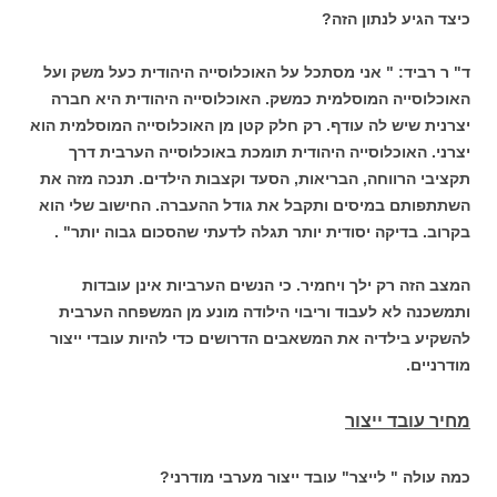
כיצד הגיע לנתון הזה?
ד" ר רביד: " אני מסתכל על האוכלוסייה היהודית כעל משק ועל
האוכלוסייה המוסלמית כמשק. האוכלוסייה היהודית היא חברה
יצרנית שיש לה עודף. רק חלק קטן מן האוכלוסייה המוסלמית הוא
יצרני. האוכלוסייה היהודית תומכת באוכלוסייה הערבית דרך
תקציבי הרווחה, הבריאות, הסעד וקצבות הילדים. תנכה מזה את
השתתפותם במיסים ותקבל את גודל ההעברה. החישוב שלי הוא
בקרוב. בדיקה יסודית יותר תגלה לדעתי שהסכום גבוה יותר" .
המצב הזה רק ילך ויחמיר. כי הנשים הערביות אינן עובדות
ותמשכנה לא לעבוד וריבוי הילודה מונע מן המשפחה הערבית
להשקיע בילדיה את המשאבים הדרושים כדי להיות עובדי ייצור
מודרניים.
מחיר עובד ייצור
כמה עולה " לייצר" עובד ייצור מערבי מודרני?