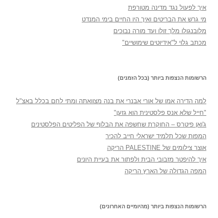
איך לפעול נגד מדינה מטורפת
מי גרש את הבריטים ואיך היו החיים בימי המנדט
מלובנגולו מלך זולו ועד מורה נבוכים
מכתב גלוי ל"אידיוטים שימושיים"
הרשומות הנצפות ביותר (בכל הזמנים)
למה הדירה אמו של אורי אבנרי את בנה מצוואתה ומתי לחם בכלל באצ"ל
"חייל שלא אנס פלסטינית הוא גזען"
ג'ואן פיטרס – החוקרת שחשפה את הבלוף של הפליטים הפלסטינים
המפות שכל תלמיד ישראלי חייב להכיר
אוצר צילומים של PALESTINE הריקה
איך להיפטר מזבובי הבית ולפתור את בעיית היונים
המפה הגדולה של הארץ הריקה
הרשומות הנצפות ביותר (מהיומיים האחרונים)