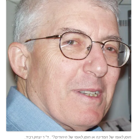
חוסן לאומי של המדינה או חוסן לאומי של היהודים?" . ד" ר יצחק רביד.