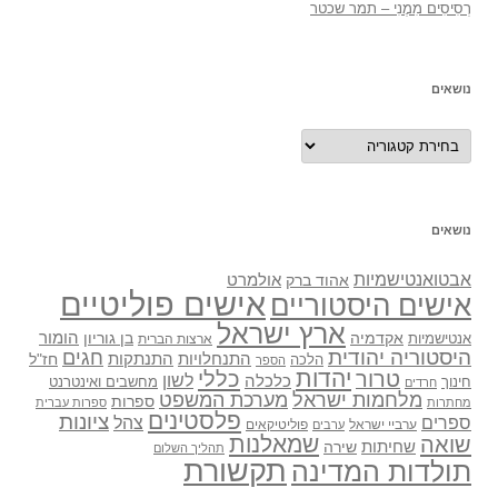
רְסִיסִים מִמֶנִי – תמר שכטר
נושאים
נושאים
נושאים
אבטואנטישמיות
אולמרט
אהוד ברק
אישים פוליטיים
אישים היסטוריים
ארץ ישראל
אקדמיה
בן גוריון
הומור
אנטישמיות
ארצות הברית
היסטוריה יהודית
חגים
התנתקות
התנחלויות
חז"ל
הלכה
הספר
יהדות
כללי
טרור
לשון
כלכלה
מחשבים ואינטרנט
חינוך
חרדים
מלחמות ישראל
מערכת המשפט
ספרות
מחתרות
ספרות עברית
פלסטינים
ציונות
ספרים
צהל
ערביי ישראל
פוליטיקאים
ערבים
שואה
שמאלנות
שחיתות
שירה
תהליך השלום
תקשורת
תולדות המדינה