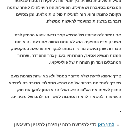
פעילות פוליטית כשהיה בין יוזמי ועדה לחקירת הטבח שביצעו
הנוצרים בסאברה ושאתילה. הפעילות הזו הועילה לו לאחר שתמה
תקופת כהונתו והוא חזר לפעילות פוליטית מלאה. זמן מסויים
דובר בו ברצינות כמועמד לראשות ממשלה.
אם נחזור להצהרותיו של הנשיא קצב נראה שהוא הרחיק לכת
משני קומדיו בתפקיד. הוא לא סתם מחווה את דעתו. הוא יוזם
הצהרות שהן מעשה מדיני. נכונותו לבקר את ערפאת במוקטעה,
הזמנת הנשיא אסאד, הצהרותיו בעניין גדר ההפרדה, שחרור
המחבלים ועוד הן הצהרות של פוליטיקאי.
צריך איפוא לדעת שלא מדובר בסמל ולא באישיות מורמת מעם
שצריך להתייחס בכבוד אל מה שהיא מסמלת. מדובר בפוליטיקאי
המכין לעצמו את הג"וב הבא. ואולי הגיע הזמן לתקן את חוק
הנשיאות ולהשאיר לו את הסמכות לאשר תחילתם של מצעדים.
.
לחץ כאן
כדי להירשם כ
מנוי (חינם) להיגיון בשיגעון