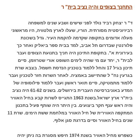
התחנך בצופים והיה נציב בית
" ר
ד" ר יצחק רביד נולד לפני שישים ושבע שנים למשפחה
רביזיוניסטית מסורתית. הוריו, שעלו לארץ מלטוויה, היו מראשוני
מעלה אדומים בתקופה שקדמה להקמת העיר. גדל בשכונת
פלורנטין שבדרום תל אביב, למד בבית ספר ביאליק ואחר כך
בעירונית א". בתקופת התיכון היה חניך בתנועת הצופים ועבר
לבית" ר, יחד עם מי שהיה לימים השופט אורי שטרוזמן. סיים
תיכון בגיל 17 והחל ללמוד בטכניון הנדסת חשמל. בצבא שרת
בגרעין נח" ל שהתיישב באמציה. לאחר השרות חזר לטכניון ועבר
ללמוד מתמטיקה, סיים תואר ראשון ועבר ללמוד פילוסופיה של
המדע באוניברסיטה העברית בירושלים. בשנים 61-62 היה נציב
בית"ר ארץ ישראל.בשנת 1963 התגייס לשרות קבע בחיל האוויר
והיה ראש ענף חקר ביצועים. בין היתר היה שותף פעיל בתכנון
המתקפה האווירית של חיל האוויר במלחמת ששת הימים. שרת 11
שנים בחיל האוויר וסיים בדרגת סגן אלוף.
כשפרש מחיל האוויר בשנת 1974 חיפש מסגרת בה ניתן יהיה