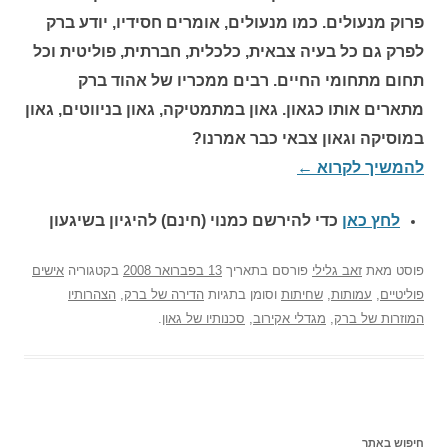
פרוק מנעולים. כמו מנעולים, אומרים חסידיו, יודע ברק
לפרק גם כל בעיה צבאית, כלכלית, חברתית, פוליטית וכל
תחום מתחומי החיים. רבים ממכריו של אהוד ברק
מתארים אותו כגאון. גאון במתמטיקה, גאון בניווטים, גאון
במוסיקה וגאון צבאי כבר אמרנו?
להמשיך לקרוא
←
לחץ כאן
כדי להירשם כ
מנוי (חינם) להיגיון בשיגעון
פוסט
מאת
זאב גלילי
פורסם בתאריך
13 בפברואר 2008
בקטגוריה
אישים
פוליטיים
,
עמותות
,
שחיתות
וסומן בתגיות
הדירה של ברק
,
הצהרותיו
המוזרות של ברק
,
מגדלי אקירוב
,
סכנותיו של גאון
.
חיפוש באתר