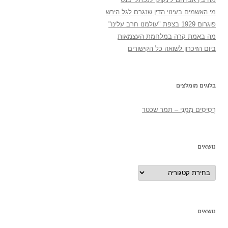
מי האשמים בעינוי הדין שנגרם לגל הירש
פוגרום 1929 בצפת "עולמנו חרב עלינו"
מה באמת קרה במלחמת העצמאות
ביום הזיכרון לשואה כל הקישורים
בלוגים מומלצים
רְסִיסִים מִמֶנִי – תמר שכטר
נושאים
נושאים
נושאים