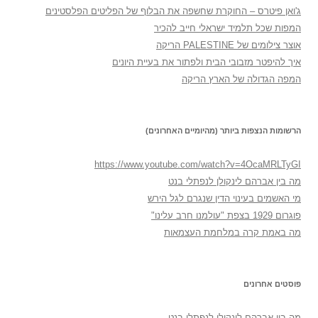
ג'ואן פיטרס – החוקרת שחשפה את הבלוף של הפליטים הפלסטינים
המפות שכל תלמיד ישראלי חייב להכיר
אוצר צילומים של PALESTINE הריקה
איך להיפטר מזבובי הבית ולפתור את בעיית היונים
המפה הגדולה של הארץ הריקה
הרשומות הנצפות ביותר (מהיומיים האחרונים)
https://www.youtube.com/watch?v=4OcaMRLTyGI
מה בין אברהם לינקולן לנפתלי בנט
מי האשמים בעינוי הדין שנגרם לגל הירש
פוגרום 1929 בצפת "עולמנו חרב עלינו"
מה באמת קרה במלחמת העצמאות
פוסטים אחרונים
מה בין אברהם לינקולן לנפתלי בנט