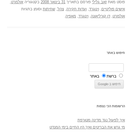
פוסט
מאת
זאב גלילי
פורסם בתאריך
31 בינואר 2008
בקטגוריה
אולמרט
,
אישים פוליטיים
,
וינוגרד
,
ועדות חקירה
,
צהל
,
שחיתות
וסומן בתגיות
אולמרט
,
דו קורליאונה
,
וינוגרד
,
מאפיה
.
חיפוש באתר
ברשת
באתר
הרשומות הכי נצפות
איך לפעול נגד מדינה מטורפת
מי גרש את הבריטים ואיך היו החיים בימי המנדט