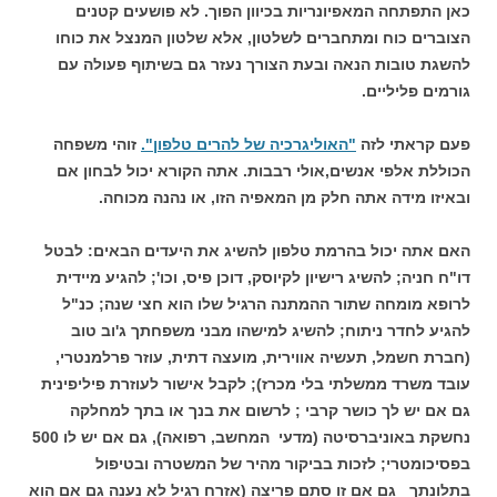
כאן התפתחה המאפיונריות בכיוון הפוך. לא פושעים קטנים
הצוברים כוח ומתחברים לשלטון, אלא שלטון המנצל את כוחו
להשגת טובות הנאה ובעת הצורך נעזר גם בשיתוף פעולה עם
גורמים פליליים.
פעם קראתי לזה
"האוליגרכיה של להרים טלפון".
זוהי משפחה
הכוללת אלפי אנשים,אולי רבבות. אתה הקורא יכול לבחון אם
ובאיזו מידה אתה חלק מן המאפיה הזו, או נהנה מכוחה.
האם אתה יכול בהרמת טלפון להשיג את היעדים הבאים: לבטל
דו"ח חניה; להשיג רישיון לקיוסק, דוכן פיס, וכו'; להגיע מיידית
לרופא מומחה שתור ההמתנה הרגיל שלו הוא חצי שנה; כנ"ל
להגיע לחדר ניתוח; להשיג למישהו מבני משפחתך ג'וב טוב
(חברת חשמל, תעשיה אווירית, מועצה דתית, עוזר פרלמנטרי,
עובד משרד ממשלתי בלי מכרז); לקבל אישור לעוזרת פיליפינית
גם אם יש לך כושר קרבי ; לרשום את בנך או בתך למחלקה
נחשקת באוניברסיטה (מדעי המחשב, רפואה), גם אם יש לו 500
בפסיכומטרי; לזכות בביקור מהיר של המשטרה ובטיפול
בתלונתך גם אם זו סתם פריצה (אזרח רגיל לא נענה גם אם הוא