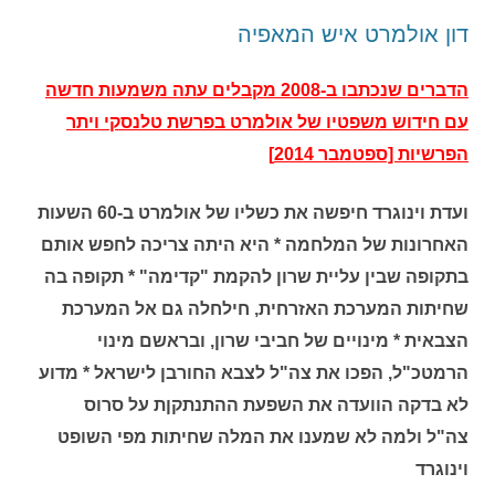
דון אולמרט איש המאפיה
הדברים שנכתבו ב-2008 מקבלים עתה משמעות חדשה
עם חידוש משפטיו של אולמרט בפרשת טלנסקי ויתר
הפרשיות [ספטמבר 2014]
ועדת וינוגרד חיפשה את כשליו של אולמרט ב-60 השעות
האחרונות של המלחמה * היא היתה צריכה לחפש אותם
בתקופה שבין עליית שרון להקמת "קדימה" * תקופה בה
שחיתות המערכת האזרחית, חילחלה גם אל המערכת
הצבאית * מינויים של חביבי שרון, ובראשם מינוי
הרמטכ"ל, הפכו את צה"ל לצבא החורבן לישראל * מדוע
לא בדקה הוועדה את השפעת ההתנתקןת על סרוס
צה"ל ולמה לא שמענו את המלה שחיתות מפי השופט
וינוגרד