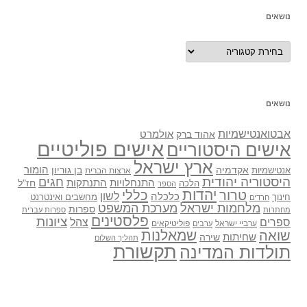
נושאים
נושאים
נושאים
אבטואנטישמיות
אולמרט
אהוד ברק
אישים פוליטיים
אישים היסטוריים
ארץ ישראל
אקדמיה
בן גוריון
הומור
אנטישמיות
ארצות הברית
היסטוריה יהודית
חגים
התנתקות
התנחלויות
חז"ל
הלכה
הספר
יהדות
כללי
טרור
לשון
כלכלה
מחשבים ואינטרנט
חינוך
חרדים
מלחמות ישראל
מערכת המשפט
ספרות
מחתרות
ספרות עברית
פלסטינים
ציונות
ספרים
צהל
ערביי ישראל
פוליטיקאים
ערבים
שואה
שמאלנות
שחיתות
שירה
תהליך השלום
תקשורת
תולדות המדינה