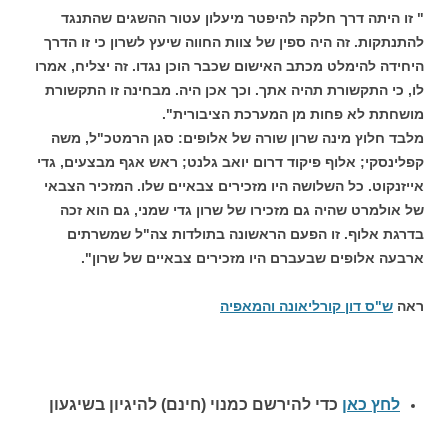
" זו היתה דרך חלקה להיפטר מיעלון עטור ההשגים שהתנגד
להתנתקות. זה היה ספין של צוות החווה שיעץ לשרון כי זו הדרך
היחידה להימלט מכתב האישום שכבר הוכן נגדו. זה יצליח, אמרו
לו, כי התקשורת תהיה אתך. וכך אכן היה. מבחינה זו התקשורת
מושחתת לא פחות מן המערכת הציבורית".
מלבד חלוץ מינה שרון שורה של אלופים: סגן הרמטכ"ל, משה
קפלינסקי; אלוף פיקוד דרום יואב גלנט; ראש אגף מבצעים, גדי
אייזנקוט. כל השלושה היו מזכירים צבאיים שלו. המזכיר הצבאי
של אולמרט שהיה גם מזכירו של שרון גדי שמני, גם הוא זכה
בדרגת אלוף. זו הפעם הראשונה בתולדות צה"ל שמשרתים
ארבעה אלופים שבעברם היו מזכירים צבאיים של שרון".
ראה
ש"ס דון קורליאונה והמאפיה
לחץ כאן
כדי להירשם כ
מנוי (חינם) להיגיון בשיגעון