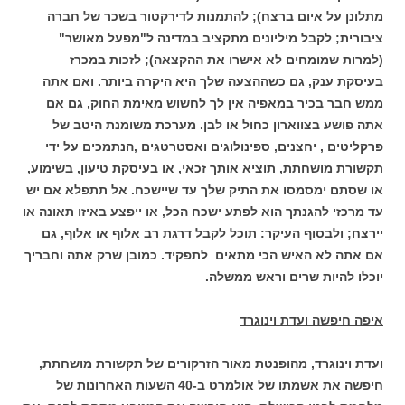
מתלונן על איום ברצח); להתמנות לדירקטור בשכר של חברה
ציבורית; לקבל מיליונים מתקציב במדינה ל"מפעל מאושר"
(למרות שמומחים לא אישרו את ההקצאה); לזכות במכרז
בעיסקת ענק, גם כשההצעה שלך היא היקרה ביותר. ואם אתה
ממש חבר בכיר במאפיה אין לך לחשוש מאימת החוק, גם אם
אתה פושע בצווארון כחול או לבן. מערכת משומנת היטב של
פרקליטים , יחצנים, ספינולוגים ואסטרטגים ,הנתמכים על ידי
תקשורת מושחתת, תוציא אותך זכאי, או בעיסקת טיעון, בשימוע,
או שסתם ימסמסו את התיק שלך עד שיישכח. אל תתפלא אם יש
עד מרכזי להגנתך הוא לפתע ישכח הכל, או ייפצע באיזו תאונה או
יירצח; ולבסוף העיקר: תוכל לקבל דרגת רב אלוף או אלוף, גם
אם אתה לא האיש הכי מתאים לתפקיד. כמובן שרק אתה וחבריך
יוכלו להיות שרים וראש ממשלה.
איפה חיפשה ועדת וינוגרד
ועדת וינוגרד, מהופנטת מאור הזרקורים של תקשורת מושחתת,
חיפשה את אשמתו של אולמרט ב-40 השעות האחרונות של