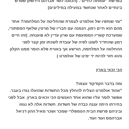
בפרשת "עמותה לחיים". (הכוונה לשר אברהם הירשזון שפרש
בינתיים לאחר שנחשד במעילה במיליונים)
"ומי שותפיו של אולמרט לצמרת שהחליטה על המלחמה? אחד
מהם הוא חיים רמון, הנמנה עם חבריו של מרטין שלאף המסתורי,
שמערכת קשריו המסועפת עם שרון עדיין לא פוענחה. (זהו חיים
רמון שהחדיר לשונו לפיה של עובדת לשכתו זמן קצר לפני
ההחלטה על המלחמה, הורשע אך באורח פלא הוסר ממנו הקלון
והוא חזר להיות יד ימינו של אולמרט )
הכי זכאי בארץ
ומה בדבר הקודקוד עצמו?
"אהוד אולמרט הצליח להחלץ מכל החשדות שהועלו נגדו בעבר.
אפשר לומר עליו שהוא אחד האנשים הכי זכאים בארץ. אבל לפני
בחירתו היתה עננה כבדה של חשדות. חשדות אלה לא נגוזו
וביניהם פרשת הבית הטמפלרי שמכר ושכר מאיל ההון דניאל
אברהמס ועוד ועוד.