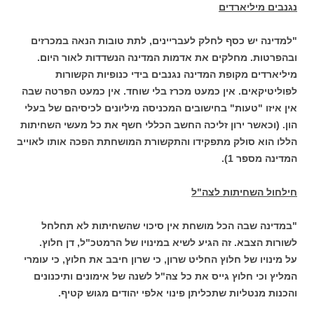
נגנבים מיליארדים
"למדינה יש כסף לחלק לעבריינים, לתת טובות הנאה במכרזים
ובהפרטות. מחלקים את אדמות המדינה הנשדדות לאור היום.
מיליארדים מקופת המדינה נגנבים בידי כנופיות הקשורות
לפוליטיקאים. אין כמעט מכרז בלי שוחד. אין כמעט הפרטה שבה
אין איזו "טעות" בחישובים המכניסה מיליונים לכיסיהם של בעלי
הון. (וכאשר ירון זליכה החשב הכללי חשף את כל מעשי השחיתות
הללו הוא סולק מתפקידו והתקשורת המושחתת הפכה אותו לאוייב
המדינה מספר 1).
חילחול השחיתות לצה"ל
"במדינה שבה הכל מושחת אין סיכוי שהשחיתות לא תחלחל
לשורות הצבא. זה הגיע לשיא במינויו של הרמטכ"ל, דן חלוץ.
על מינויו של חלוץ החליט שרון, כי שרון חיבב את חלוץ, כי עומרי
המליץ וכי חלוץ גייס את כל צה"ל לשנה של אימונים ותיכנונים
והכנות מנטליות שתכליתן פינוי אלפי יהודים מגוש קטיף.