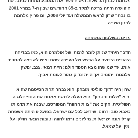
מלחמת לבנון הכושלת. היא חיפשה את המטבע מתחת לפנס. את
חיפושיה היתה צריכה למקד ב-65 החודשים שבין ה-7 במרץ 2001
בו נבחר שרון לראש הממשלה ועד יולי 2006, יום פרוץ מלחמת
לבנון השניה.
מדינה בשלטון המשפחה
הדבר היחיד שניתן לומר לזכותו של אולמרט הוא, כמו בבדיחה
היהודית הידועה על הרשע של העיירה שמת ואיש לא רצה להספיד
אותו. עד שמישהו מצא הספד הולם: היית רמאי, גנב, עושק
אלמנות ויתומים אך היית צדיק גמור לעומת אביך.
שרון היה "דון" פוליטי מובהק. הוא נבחר תחת הסיסמה שהוא
יביא "שלום ובטחון". הוא העלה לדרגת אמנות את הספינולוגיה
הפוליטית. הקים את "צוות החווה" המפורסם, שבנה את תדמיתו
כאבא טוב ורחום, שידאג לכל עם ישראל. בפועל זו היתה משפחת
קורליאונה ישראלית. מיליונים זרמו לחווה וטובות הנאה חולקו על
ימין ועל שמאל.