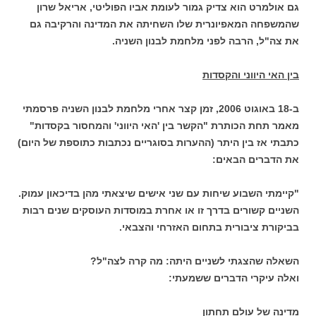
גם אולמרט הוא צדיק גמור לעומת אביו הפוליטי, אריאל שרון
שהמשפחה המאפיונרית שלו השחיתה את המדינה והרקיבה גם
את צה"ל, הרבה לפני מלחמת לבנון השניה.
בין האי היווני והקסדות
ב-18 באוגוט 2006, זמן קצר אחרי מלחמת לבנון השניה פרסמתי
מאמר תחת הכותרת "הקשר בין 'האי היווני' והמחסור בקסדות"
כתבתי אז בין היתר (ההערות בסוגריים נכתבות כתוספת של היום)
את הדברים הבאים:
"קיימתי השבוע שיחות עם שני אישים שיצאתי מהן בדיכאון עמוק.
השניים קשורים בדרך זו או אחרת במוסדות העוסקים שנים רבות
בביקורת ציבורית בתחום האזרחי והצבאי.
השאלה שהצגתי לשניים היתה: מה קרה לצה"ל?
ואלה עיקרי הדברים ששמעתי:
מדינה של עולם תחתון