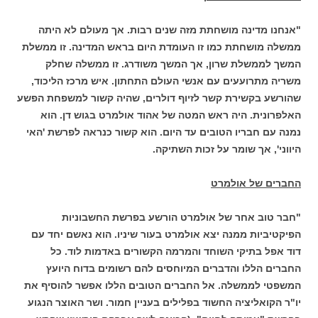
"אנחנו מדינה מושחתת מזה שנים רבות. אך מעולם לא היתה
ממשלה מושחתת כמו זו העומדת היום בראש המדינה. זו ממשלת
המשך לממשלת שרון, אך המשך משודרג. זו ממשלה שחלק
משריה מתרועעים עם אנשי העולם התחתון. איש מרכז הליכוד,
שהורשע בקשירת קשר לזיוף דולרים, שהיה קשור למשפחת הפשע
האלפרונית. היה ראש המטה של אהוד אולמרט בגוש דן. הוא
נמנה עם חבריו הטובים עד היום. הוא קשור כנראה לפרשת 'האי
היווני', אך שומר על זכות השתיקה.
החברים של אולמרט
"חבר טוב אחר של אולמרט הורשע בפרשת החשבוניות
הפיקטיביות ממנה יצא אולמרט בעור שיניו. הוא נאשם יחד עם
דוד אפל בתיקי השוחד והמרמה הקשורים באדמות לוד. כל
החברים הללו והדברים המיוחסים להם רשומים בדוח היועץ
המשפטי לממשלה. אל החברים הטובים הללו אפשר להוסיף את
יו"ר הקואליציה החשוד בפלילים בעניין חמור. ושר האוצר הנגוע