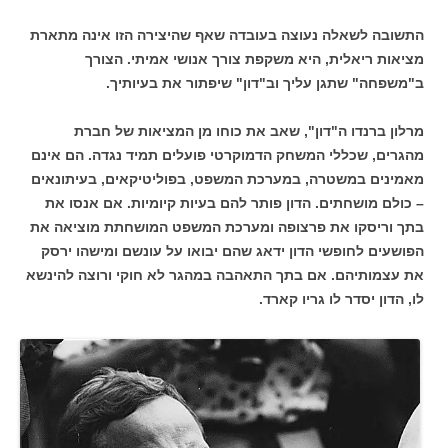
התשובה לשאלה נעוצה בעובדה שאף שהיצירה הזו אינה מתארת
מציאות ריאלית, היא משקפת צורך אנושי אמיתי. הצורך
ב"משפחה" שתגן עליך וב"דון" שיפתור את בעיותיך.
מרלון ברנדו ה"דון", שאב את כוחו מן המציאות של חברת
מהגרים, שכללי המשחק הדמוקרטי פועלים תמיד נגדה. הם אינם
מאמינים במשטרה, במערכת המשפט, בפוליטיקאים, בעיתונאים
– כולם מושחתים. הדון פותר להם בעיות קיומיות. אם אנסו את
בתך וריסקו את פרצופה ומערכת המשפט המושחתת מוציאה את
הפושעים לחופשי הדון ידאג שהם יבואו על עונשם ומישהו ירסק
את עצמותיהם. אם בתך התאהבה במהגר לא חוקי ורוצה להינשא
לו, הדון יסדר לו גריו קארד.