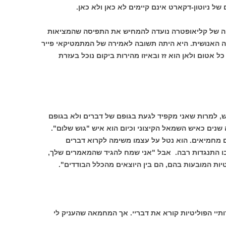
ל ניוטון-דקארט אינם קיימים לא כאן ולא כאן.
 של קליאופטרה נועדה להמחיש את התפיסה שהמציאות
 האנושית. היא היתה תשובה לאמירה של המתמטיקאי פייר
ל אטום ולאן הוא זז ובאיזו מהירות ביקום נוכל בעזרת
ש, למרות שאני מקפיד לגעת בגופם של דברים ולא בגופם
נים כאיש השמאל הקיצוני וכיום הוא איש "גוש שלום".
ם מחמיאים. הוא נטל על עצמו משימה לקרוא דברים
 בו התנגדות רבה. אבל "אני שמח להגיד שהמאמרים שלך,
יות המובעות בהם, הם בין היוצאים מהכלל הבודדים".
י הפוליטיות קורא את דבריי. אך המחמאה שהעניק לי