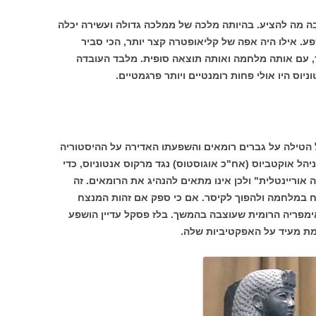
בה מה להציע. בהיותה מלכה של ממלכה גדולה ועשירה יכלה
ע. אילו היה אפה של קליאופטרה קצר יותר, הכי סביר
, עם אותה מלחמה ואותה תוצאה סופית. מלבד העובדה
יוס היו אולי פחות רומנטיים ויותר פרגמטיים.
הטילה על גברים רומאים והשפעתו האדירה על ההיסטוריה
ל אוקטביוס (אח"כ אוגוסטוס) נגד מרקוס אנטוניוס, כדי
וריינטלית" ולכן אינו מתאים להנהיג את הרומאים. זה
ח במלחמה ולהפוך לקיסר. אם כי ספק אם זהות המנצח
פריה הרומית שעוצבה בהמשך. בלז פסקל עדיין הושפע