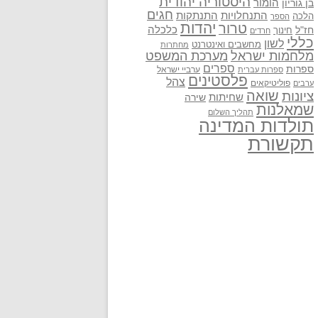
היסטוריה יהודית
בן גוריון
הומור
חגים
התנתקות
התנחלויות
הלכה
הספר
יהדות
טרור
חז"ל
כלכלה
חינוך
חרדים
כללי
לשון
מחשבים ואינטרנט
מחתרות
מלחמות ישראל
מערכת המשפט
ספרים
ספרות
ערביי ישראל
ספרות עברית
פלסטינים
צהל
פוליטיקאים
ערבים
שואה
ציונות
שחיתות
שירה
שמאלנות
תהליך השלום
תולדות המדינה
תקשורת