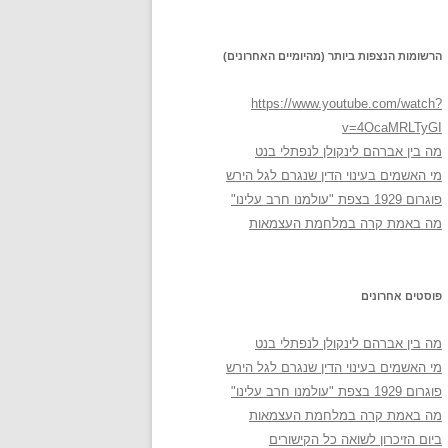
הרשומות הנצפות ביותר (מהיומיים האחרונים)
https://www.youtube.com/watch?
v=4OcaMRLTyGI
מה בין אברהם לינקולן לנפתלי בנט
מי האשמים בעינוי הדין שנגרם לגל הירש
פוגרום 1929 בצפת "עולמנו חרב עלינו"
מה באמת קרה במלחמת העצמאות
פוסטים אחרונים
מה בין אברהם לינקולן לנפתלי בנט
מי האשמים בעינוי הדין שנגרם לגל הירש
פוגרום 1929 בצפת "עולמנו חרב עלינו"
מה באמת קרה במלחמת העצמאות
ביום הזיכרון לשואה כל הקישורים