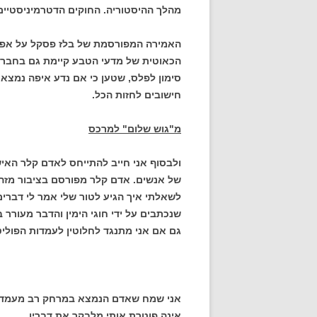
מהלך ההיסטוריה. החוקים הדטרמיניסטיים ש
האמירה המפורסמת של בלז פסקל על אפה
הכאוטית של מדעי הטבע קיימת גם בחברה
סימון לפלס, שטען כי אם נדע איפה נמצא כ
חישובים לחזות הכל.
מ"גוש שלום" למרכס
ולבסוף אני חייב להתייחס לאדם קלר האי
של אנשים. אדם קלר מפורסם בציבור מזה ש
לשאלתי איך הגיע לטור שלי אמר לי דברי
שנכתבים על ידי חוגי הימין והדבר מעורר
גם אם אני מתנגד לחלוטין לעמדות הפוליט
אני שמח שאדם הנמצא במרחק רב מעמדותי
אינה פוטרת אותי מלבקר את דבריו.