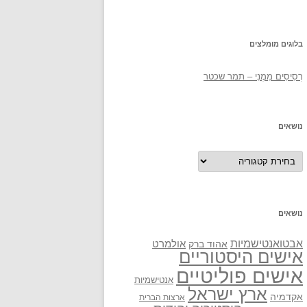
בלוגים מומלצים
רְסִיסִים מִמֶנִי – תמר שכטר
נושאים
נושאים
נושאים
אבטואנטישמיות
אולמרט
אהוד ברק
אישים היסטוריים
אישים פוליטיים
אנטישמיות
ארץ ישראל
אקדמיה
ארצות הברית