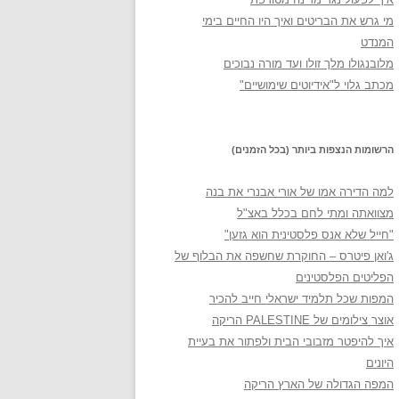
מי גרש את הבריטים ואיך היו החיים בימי
המנדט
מלובנגולו מלך זולו ועד מורה נבוכים
מכתב גלוי ל"אידיוטים שימושיים"
הרשומות הנצפות ביותר (בכל הזמנים)
למה הדירה אמו של אורי אבנרי את בנה
מצוואתה ומתי לחם בכלל באצ"ל
"חייל שלא אנס פלסטינית הוא גזען"
ג'ואן פיטרס – החוקרת שחשפה את הבלוף של
הפליטים הפלסטינים
המפות שכל תלמיד ישראלי חייב להכיר
אוצר צילומים של PALESTINE הריקה
איך להיפטר מזבובי הבית ולפתור את בעיית
היונים
המפה הגדולה של הארץ הריקה