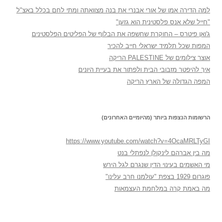
למה הדירה אמו של אורי אבנרי את בנה מצוואתה ומתי לחם בכלל באצ"ל
"חייל שלא אנס פלסטינית הוא גזען"
ג'ואן פיטרס – החוקרת שחשפה את הבלוף של הפליטים הפלסטינים
המפות שכל תלמיד ישראלי חייב להכיר
אוצר צילומים של PALESTINE הריקה
איך להיפטר מזבובי הבית ולפתור את בעיית היונים
המפה הגדולה של הארץ הריקה
הרשומות הנצפות ביותר (מהיומיים האחרונים)
https://www.youtube.com/watch?v=4OcaMRLTyGI
מה בין אברהם לינקולן לנפתלי בנט
מי האשמים בעינוי הדין שנגרם לגל הירש
פוגרום 1929 בצפת "עולמנו חרב עלינו"
מה באמת קרה במלחמת העצמאות