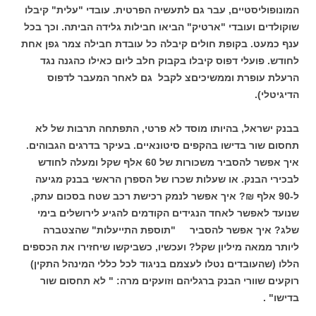
המונופוליסטיים, עבר גם לתעשיה הפרטית. עובדי "עלית" קיבלו
שוקולדים ועובדי "ארטיק" הביאו חבילות גלידה הביתה. וכך בכל
ענף כמעט. בקופת חולים קיבלה כל עובדת חבילה צמר גפן אחת
לחודש. פועלי דפוס קיבלו בקבוק חלב ליום כאילו כהגנה נגד
הרעלת עופרת וממשיכיםצ לקבל גם לאחר המעבר לדפוס
הדיגיטלי
)
.
בבנק ישראל, בהיותו מוסד לא פרטי, התפתחה תרבות של לא
תחסום שור בדישו בהקפים סיטונאיים. בעיקר בדרגים הגבוהים.
איך אפשר להסביר משכורות של 60 אלף שקל ומעלה לחודש
לבכירי הבנק. או שעלות שכרו של הספרן הראשי בבנק מגיעה
ל-90 אלף ₪? איך אפשר לנמק רכישת רכב שטח בסכום עתק,
שנועד לאפשר לאחד הנגידים הקודמים להגיע לירושלים בימי
שלג? איך אפשר להסביר "תוספת התייעלות" שהצטברה
ליותר ממאה מיליון שקל? ועכשיו, כשביקשו שיחזירו את הכספים
הללו (שהעובדים נטלו לעצמם בניגוד לכל כללי המינהל התקין)
רוקעים שוורי הבנק ברגליהם וזועקים מרה: " לא תחסום שור
בדישו" .