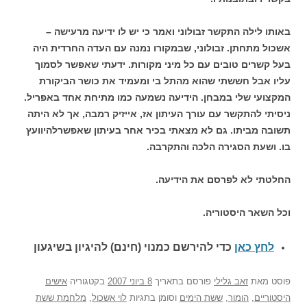
באותו לילה התקשר זבולוני ואמר כי יש לו ידיעה מרעישה –
אשכול מתחתן. זבולוני, שבמקורו נמנה עם העדה החרדית היה
בעל קשרים טובים עם כל מיני מקורות. ידעתי שאפשר לסמוך
עליו אבל חששתי שהוא מהתל בי ומעמיד את כושר הביקורת
המקצועי שלי במבחן. הידיעה נשמעה כמו מתיחת אחד באפריל.
ניסיתי להתקשר עם עורך העיתון אז, אייזיק רמבה, אך לא היתה
תשובה מביתו. גם לא מצאתי בכיר אחר בעיתון שאפשרלהיוועץ
בו. ושעת הסגירה הלכה והתקרבה.
החלטתי לא לפרסם את הידיעה.
וכל השאר היסטוריה.
לחץ כאן
כדי להירשם כ
מנוי (חינם) להיגיון בשיגעון
פוסט
מאת
זאב גלילי
פורסם בתאריך
8 ביוני 2007
בקטגוריה
אישים
היסטוריים
,
הומור
,
ששת הימים
וסומן בתגיות
לוי אשכול
,
מלחמת ששת