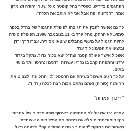
הפתגמים ביידיש. כשסייר בהליקופטר מעל שטחי יהודה ושומרון
אמר: "הנדוניה יפה אבל אני לא אוהב את הכלה".
כך גם אפשר להבין את תגובתו לפעולת התגמול של צה"ל בכפר
סמוע, לא הרחק, מתל ערד ב- 11 בנובמבר 1966. הפעולה נועדה
להיות תגמול על מעשי מחבלים שיצאו מסוריה, עברו דרך ירדן
וביצעו את הפיגוע ליד ערד.
אשכול אישר פעולה קטנה וצה"ל יצא בכוח גדול, נתקל בגדוד
ירדני והתפתח קרב בו נהרגו עשרות ירדנים ונהרסו יותר מ-40
בתים.
על כך הגיב אשכול בשיחה עם הרמטכ"ל: "התכוונתי לצבוט את
החותנת (סוריה) ואתם נתתם מכות רצח לכלה (ירדן)".
"ריכוך עמדות"
עפרה נבו אשכול לא הסתפקה באיסוף שפע מדהים של אמרות
כנף הומוריסטיות אלא גם ניתחה את הפילוסופיה שעומדת
מאחוריהם בחזקת "ההומור בשרות הפוליטיקה". לדעתה ניצל