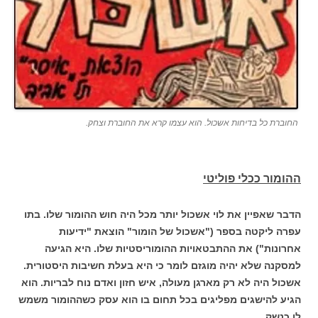
החוברת כל בדיחות אשכול. הוא עצמו קרא את החוברת וצחק.
ההומור ככלי פוליטי
הדבר שאפיין את לוי אשכול יותר מכל היה חוש ההומור שלו. בתו
עפרה ליקטה בספר ("אשכול של הומור" הוצאת "ידיעות
אחרונות") את ההתבטאויות ההומוריסטיות שלו. היא הגיעה
למסקנה שלא יהיה מוגזם לומר כי היא בעלת חשיבות היסטורית.
אשכול היה לא רק מארגן מעולה, איש חזון ואדם נוח לבריות. הוא
הגיע להישגים מפליגים בכל תחום בו הוא עסק כשההומור משמש
לו כנשק.