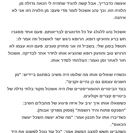
אעשה כדברייך, אבל קשה להגיד שתהיה לי הנאה גדולה מן
הלוויה הזו. וכך נהג אשכול לומר מדי פעם: מן הלוויה הזו אני לא
איהנה.
אשכול נהג ללגלג על כל הדואגים לבריאותם. פעם אחד מסגניו
חש ברע והזעיקו רופא. הרופא ניגש ישר לאשכול וזה אמר לו:
תטפל בסגן שלי. בשביל זה אני מחזיק סגנים. פעם הוא עצמו לא
הרגיש טוב והוזעק רופא שהוציא אותו לחדר אחר לבדיקה. אשכול
חזר לאחר זמן ואמר: הצלחתי לסדר אותו.
וכשהיו שואלים אותו מה שלומו היה משיב בפתגם ביידיש: "מן
השנים עצמם גם כן נהיים זקנים".
בצד הביטויים ההומוריסטיים שלו היה אשכול מקור בלתי נדלה של
ביטויים קצרים וקולעים.
כששאלו אותו איך יגיב על איזה פיגוע של מחבלים השיב:
"הפנקס פתוח והיד רושמת" (פסוק מפרקי אבות).
כשדיברו אתו על תכנון אמר: "מה שלא יעשה השכל יעשה
הכאוס".
כשהביעו חשש למצב המשק אמר: "כל עוד נוכל לפשוט את היד