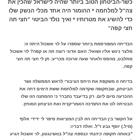
כשר-הביטחון הטוב ביותר שהיה לישראל שהכין את
צה"ל למלחמה * ההומור היה אחד מכלי הנשק שלו
כדי להשיג את מטרותיו * ואיך נולד הביטוי "חצי תה
חצי קפה
"
הבדיחה המפורסמת ביותר שספרו על לוי אשכול היתה זו:
מלצר ניגש אליו ושואל: האם אדוני רוצה תה או קפה? לוי אשכול
מתלבט, מהסס ולאחר שעה ארוכה מכריע: תן לי חצי תה חצי
קפה.
בדיחה זו משקפת את היחס הציבורי לראש הממשלה ושר
הביטחון, שבתקופה שקדמה למלחמת ששת הימים דחה את
ההכרעה מיום ליום. רק בדיעבד נתברר כי ההמתנה הזו שלו
הבטיחה לנו את התמיכה האמריקנית ואת הניצחון המוחץ.
על הקשר בין הבדיחה הזו לבין המציאות סיפר לי ידידי אלוף
(מיל.) יוסף גבע ז"ל. ואלה דבריו:
"באותה תקופה כיהנתי כנספח צה"ל בוושינגטון. לוי אשכול הגיע