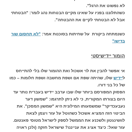
לא נפשוט את הרגל".
כשהתלוננו בפניו על שאינו מקיים הבטחות נהג לומר: "הבטחתי
אבל לא הבטחתי לקיים את ההבטחה".
כשנמתחה ביקורת על שחיתות בסוכנות אמר:
"לא תחסום שור
בדישו"
הומור יידישיסטי
אי אפשר להבין את לוי אשכול ואת ההומור שלו בלי להתייחס
ל
יידיש
שלו, שהיתה שפת אם ושפת מחשבה ושפת חלומות – כמו
של כל בני דורו.
הפסוק המפורסם ביותר שלו שבו ערבב יידיש בעברית נותר עד
היום בצורתו המקורית, כי לא ניתן לתרגמו: "שמשון דער
נעבעכדיקר" שמשמעותו המילונית היא "שמשון המסכן". את
הביטוי הזה המציא אשכול כשהוטל על עזר ויצמן לצאת
לוושינגטון ולשכנע את הממשל לספק לישראל מטוסי פאנטום.
עזר שאל: כיצד אציג את ענייננו? שישראל חזקה (ולכן ראויה