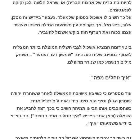
להיות בת ברית של ארצות הברית) או ישראל חלשה ולכן זקוקה
לפאנטומים.
על כך השיב לו אשכול בפסוק שלמעלה. נעבעך ביידיש זה מסכן,
עלוב, ביש מזל. אך בקריצת עין משמעות המילה מישהו שעושה
עצמו ככזה ואת הצרוף הזה ביקש אשכול להעביר.
ביטוי דומה המציא אשכול לגבי השליח המוצלח ביותר המצליח
לאסוף כספים. שליח כזה כינה "שמשון דער נעמער" – משחק
מילים הנשמע כמו שנורר מדופלם.
"איך זוחלים מפה"
עוד מספרים כי כשיצא מישיבת הממשלה לאחר ששוחררו יהודה
שומרון הגולן וסיני הוא סימן בידיו אות V צ'רצ'יליאנית.
כשהסובבים אותו הביעו תמיהה השיב כי בכך רצה להביע את
השאלה (וכאן אמר ביידיש "איך זוחלים מפה החוצה"). הביטוי ווי
ביידיש משמעותו "איך".
גם כשדיבר עברית השתמש אשכול בביטויים הלקוחים מאוצר