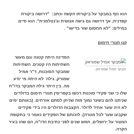
הוא נזף במבקר על ביקורתו הקשה וכתב: "דרושה ביקורת
קפדנית, אך דרושה גם גישה אנושית וג'נטלמנית". הוא סיים
במילים: "לא תחסום שור בדישו" .
קנו תנורי חימום
המדינה היתה קטנה וגם מעשי
השחיתות היו קטנים. השחיתות
מבקר אמיל שמוראק
שמבקר הסוכנות, ד"ר אמיל
שמורק, גילה לא היתה מי יודע
מה. בין היתר גילה המבקר בדו"ח
שלו כי שני פקידי סוכנות רכשו בקפריסין תנורי חימום בדולרים
שניתנו להם בשער נמוך מזה שניתן לסתם אזרחים. (באותם ימים
לא היה שער אחיד לדולר. הקצבות הדולרים היו בידי פקידים
שקבעו שער לכל מטרה). לזכותם של הפקידים נאמר כי בתקופת
המצור על ירושלים, חמש שנים לפני כתיבת הדו"ח, הם שהו בעיר
הקרה.