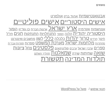
נושאים
אבטואנטישמיות
אולמרט
אהוד ברק
אישים פוליטיים
אישים היסטוריים
ארץ ישראל
אקדמיה
בן גוריון
הומור
אנטישמיות
ארצות הברית
היסטוריה יהודית
חגים
התנתקות
התנחלויות
חז"ל
הלכה
הספר
יהדות
כללי
טרור
לשון
כלכלה
מחשבים ואינטרנט
חינוך
חרדים
מלחמות ישראל
מערכת המשפט
ספרות
מחתרות
ספרות עברית
פלסטינים
ציונות
ספרים
צהל
ערביי ישראל
פוליטיקאים
ערבים
שואה
שמאלנות
שחיתות
שירה
תהליך השלום
תקשורת
תולדות המדינה
תנאי שימוש
פועל על WordPress