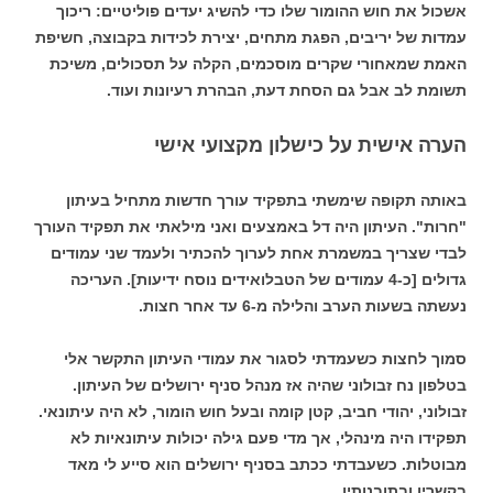
אשכול את חוש ההומור שלו כדי להשיג יעדים פוליטיים: ריכוך
עמדות של יריבים, הפגת מתחים, יצירת לכידות בקבוצה, חשיפת
האמת שמאחורי שקרים מוסכמים, הקלה על תסכולים, משיכת
תשומת לב אבל גם הסחת דעת, הבהרת רעיונות ועוד.
הערה אישית על כישלון מקצועי אישי
באותה תקופה שימשתי בתפקיד עורך חדשות מתחיל בעיתון
"חרות". העיתון היה דל באמצעים ואני מילאתי את תפקיד העורך
לבדי שצריך במשמרת אחת לערוך להכתיר ולעמד שני עמודים
גדולים [כ-4 עמודים של הטבלואידים נוסח ידיעות]. העריכה
נעשתה בשעות הערב והלילה מ-6 עד אחר חצות.
סמוך לחצות כשעמדתי לסגור את עמודי העיתון התקשר אלי
בטלפון נח זבולוני שהיה אז מנהל סניף ירושלים של העיתון.
זבולוני, יהודי חביב, קטן קומה ובעל חוש הומור, לא היה עיתונאי.
תפקידו היה מינהלי, אך מדי פעם גילה יכולות עיתונאיות לא
מבוטלות. כשעבדתי ככתב בסניף ירושלים הוא סייע לי מאד
בקשריו ובתובנותיו.