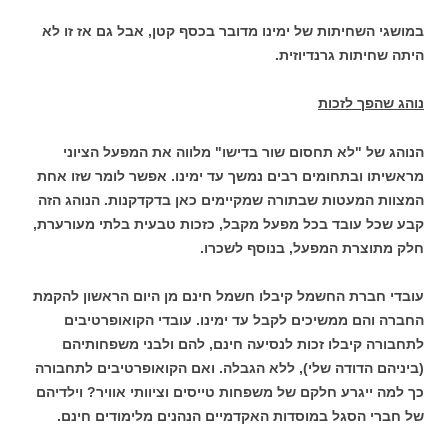
במושגי השחיתות של ימינו מדובר בכסף קטן, אבל גם אז זו לא
היתה שחיתות גרנדיוזית.
נוהג שהפך לזכות
הנוהג של "לא תחסום שור בדישו" מלווה את המפעל הציוני
מראשיתו ובתחומים רבים נמשך עד ימינו. אפשר לומר שזו אחת
המצוות המעטות שבתורה שמקיימים כאן בדקדקנות. הנוהג הזה
קבע שכל עובד בכל מפעל מקבל, כזכות טבעית בלתי מעורערת,
חלק מתוצרת המפעל, בנוסף לשכרו.
עובדי חברת החשמל קיבלו חשמל חינם מן היום הראשון להקמת
החברה והם ממשיכים לקבל עד ימינו. עובדי הקואופרטיבים
לתחבורה קיבלו זכות לנסיעה חינם, להם ולבני משפחותיהם
(ביניהם הדודה שלי), ללא הגבלה. ואם הקואופרטיבים לתחבורה
כך למה ייגרע חלקם של משפחות טייסים וציוותי אוויר? וילדיהם
של חברי הסגל במוסדות האקדמיים הנהנים מלימודים חינם.