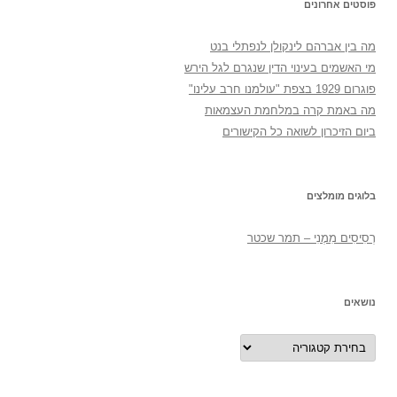
פוסטים אחרונים
מה בין אברהם לינקולן לנפתלי בנט
מי האשמים בעינוי הדין שנגרם לגל הירש
פוגרום 1929 בצפת "עולמנו חרב עלינו"
מה באמת קרה במלחמת העצמאות
ביום הזיכרון לשואה כל הקישורים
בלוגים מומלצים
רְסִיסִים מִמֶנִי – תמר שכטר
נושאים
נושאים