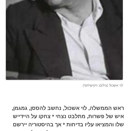
לוי אשכול (צילום: ויקישיתוף)
ראש הממשלה, לוי אשכול, נחשב להססן, גמגמן,
איש של פשרות, מתלבט נצחי * צחקו על היידייש
שלו והמציאו עליו בדיחות * אך בהיסטוריה יירשם