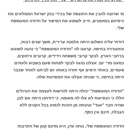
מי שרוצה להבין את החוצפה של בכירי בנק ישראל הממלאים את
כיסיהם במזומנים, חייב לשמוע את הסיפור על הדודה המעופפת
שלי.
דודתי עליה השלום היתה אלמנה ערירית, משך שנים רבות,
והתגוררה בחיפה. קראנו לה "הדודה המעופפת" כי נהגה לשוטט
ברחבי הארץ, לבקר קרובי משפחה וידידים, קרובים ורחוקים,
כמעט מדי יום. אצלנו נהגה לבקר לפחות פעם בשבוע ולעתים
פעמיים. באחד הימים אף חזרה באותו יום לביתנו לאחר שכבר
היתה בחיפה, כי שכחה אצלנו את המסרגות שלה.
"הדודה המעופפת" יכולה היתה להרשות לעצמה את הטיולים
הללו כי הנסיעות לא עלו לה מאומה. כי דודתנו היתה אם לבן
שהיה חבר "אגד" ונהנתה מן הזכות לנסוע בכל הקווים ללא
הגבלה, חינם אין כסף.
הדודה המעופפת שלי, נוחה עדן, היא מדגם קטן של התרבות