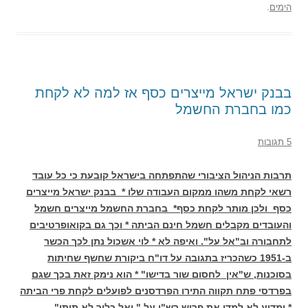
הימים
.
בבנק ישראל מייצרים כסף אז למה לא לקחת
כמו בחברת החשמל
5 תגובות
תרבות הניהול הציבורי שהתפתחה בישראל קובעת כי כל עובד
רשאי לקחת משהו ממקום העבודה שלו * בבנק ישראל מייצרים
כסף ולכן מותר לקחת כסף* בחברת החשמל מייצרים חשמל
והעובדים מקבלים חשמל חינם הביתה * וכך גם בקואופרטיבים
לתחבורה וב"אל על". ואיפה לא * לוי אשכול נתן לכך הכשר
ב-1951 כשהכריז בתגובה על דו"ח ביקורת שחשף שחיתות
בסוכנות, ש"אין לחסום שור בדישו" * הוא נימק זאת בכך שגם
בפרדסי פתח תקווה התירו הפרדסנים לפועלים לקחת פרי הביתה
* ומדוע לא למדו את פרוש רש"י על " ואל כליך לא תיתן"