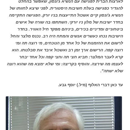
לארצות הברית לפגישה עם הנשיא ג'ונסון, שאפשר בהחלט
להגדיר כפגישה בעלת חשיבות היסטורית. לפני שיצא לחוותו של
הנשיא ג'ונסון קיים אשכול התייעצות בניו יורק. הפגישה התקיימה
בחדר ישיבות של מלון ניו יורקי. השתתפו בה שורה של אישים
ביטחוניים ומדיניים בכירים, ביניהם מפקד חיל האוויר. בחדר
הישיבות נכחו כעשרים אנשים והמתח היה רב. נכנס מלצר והחל
לרשום את ההזמנות של כל אחד מן הנוכחים, מי רוצה תה ומי
רוצה קפה. הרישום ארך זמן רב ואשכול איבד את סבלנותו. הוא
קרא לעבר המלצר: תביא חצי תה וחצי קפה וכל אחד יבחר
לעצמו מה שירצה. והוסיף בקריצה: ומי שלא ימצא מה שהוא רוצה
שלא ישתה".
עד כאן דברי האלוף (מיל.) יוסף גבע.