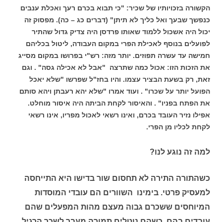
הקשורה בזכויותיו של שכיר: "כי תבוא בכרם רעך ואכלת ענבים
כנפשך שבעך ואל כליך לא תיתן" (דברים כג – כה). מפסוק זה
יכול היה אשכול ללמוד שאותו פרדסן היה צדיק גדול שהתיר
לפועלים בנוסף לאכילת הפרי במקום העבודה, ליטול בכליהם
חמישה עד עשרה תפוזים. יותר מזה: רש"י בפרושו במקום מסייג
את הזכות הזו: אכול כמה שתרצה "אבל לא אכילה גסה" . וגם
זאת, רק בשעת הבציר עצמו. והיו בחז"ל שפרשו "שלא יאכל
הפועל יותר על שכרו" . ועוד אמרו "שלא יהא רעבתן ויהא סותם
את הפתח בפניו" . והאיסור לקחת הביתה היה איסור מוחלט.
אפילו נזיר העובד בכרם, ואינו רשאי לאכול מפריו, אינו רשאי
לקחת לכליו מן הפרי.
למה זה נוגע לנו?
כשהתורה התירה לא תחסום שור בדישו היא התייחסה
למעסיק פרטי. בימינו השוורים הם עובדי המוסדות
המיוחסים ששכרם גבוה מעצם מהות המפעלים שהם
עובדים בהם. כשהם נוטלים תמורה מעבר לשכר הרגיל