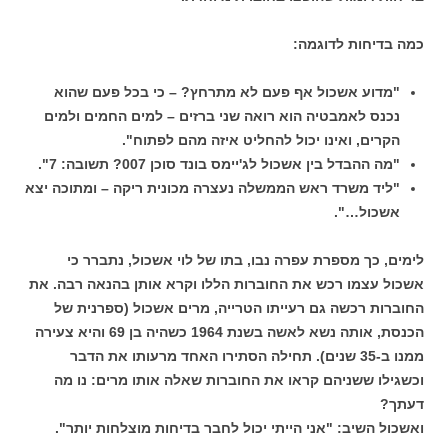
כמה בדיחות לדוגמה:
"מדוע אשכול אף פעם לא מתרחץ? – כי בכל פעם שהוא
נכנס לאמבטיה הוא רואה שני ברזים – למים החמים ולמים
הקרים, ואינו יכול להחליט איזה מהם לפתוח".
"מה ההבדל בין אשכול לג'יימס בונד סוכן 007? תשובה: 7".
"ליד משרד ראש הממשלה נעצרה מכונית ריקה – ומתוכה יצא
אשכול…".
לימים, כך מספרת עפרה נבו, בתו של לוי אשכול, נתברר כי
אשכול עצמו רכש את החוברות הללו וקרא אותן בהנאה רבה. את
החוברות רכשה גם רעייתו הטרייה, מרים אשכול (ספרנית של
הכנסת, אותה נשא לאשה בשנת 1964 כשהיה בן 69 והיא צעירה
ממנו ב-35 שנים). תחילה הסתירו האחד מרעותו את הדבר
וכשגילו ששניהם קראו את החוברות שאלה אותו מרים: נו מה
דעתך?
ואשכול השיב: "אני הייתי יכול לחבר בדיחות מוצלחות יותר".