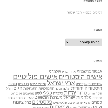
בלוגים מומלצים
רְסִיסִים מִמֶנִי – תמר שכטר
נושאים
נושאים
נושאים
אבטואנטישמיות
אולמרט
אהוד ברק
אישים פוליטיים
אישים היסטוריים
ארץ ישראל
אקדמיה
בן גוריון
הומור
אנטישמיות
ארצות הברית
היסטוריה יהודית
חגים
התנתקות
התנחלויות
חז"ל
הלכה
הספר
יהדות
כללי
טרור
לשון
כלכלה
מחשבים ואינטרנט
חינוך
חרדים
מלחמות ישראל
מערכת המשפט
ספרות
מחתרות
ספרות עברית
פלסטינים
ציונות
ספרים
צהל
ערביי ישראל
פוליטיקאים
ערבים
שואה
שמאלנות
שחיתות
שירה
תהליך השלום