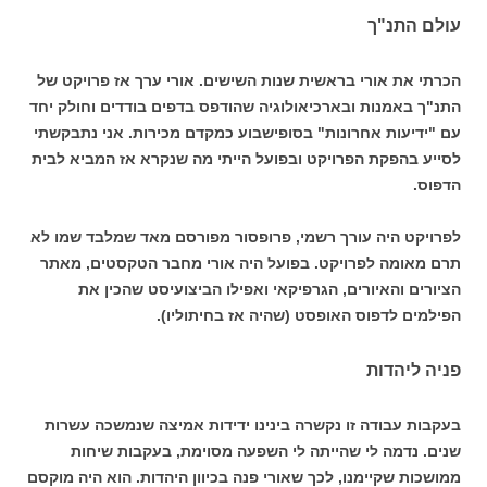
עולם התנ"ך
הכרתי את אורי בראשית שנות השישים. אורי ערך אז פרויקט של
התנ"ך באמנות ובארכיאולוגיה שהודפס בדפים בודדים וחולק יחד
עם "ידיעות אחרונות" בסופישבוע כמקדם מכירות. אני נתבקשתי
לסייע בהפקת הפרויקט ובפועל הייתי מה שנקרא אז המביא לבית
הדפוס.
לפרויקט היה עורך רשמי, פרופסור מפורסם מאד שמלבד שמו לא
תרם מאומה לפרויקט. בפועל היה אורי מחבר הטקסטים, מאתר
הציורים והאיורים, הגרפיקאי ואפילו הביצועיסט שהכין את
הפילמים לדפוס האופסט (שהיה אז בחיתוליו).
פניה ליהדות
בעקבות עבודה זו נקשרה בינינו ידידות אמיצה שנמשכה עשרות
שנים. נדמה לי שהייתה לי השפעה מסוימת, בעקבות שיחות
ממושכות שקיימנו, לכך שאורי פנה בכיוון היהדות. הוא היה מוקסם