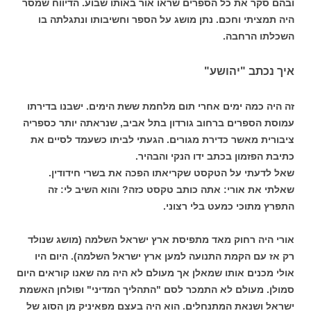
ובהם סקר את כל הספרים שראו אור באותו שבוע. הדיווח שמסר
היה תמציתי וחכם. נתן מושג על הספר וחשיבותו ונתגלתה בו
השכלתו הרחבה.
איך נכתב "יהושע"
זה היה כמה ימים אחרי תום מלחמת ששת הימים. ישבנו בדירתו
עמוסת הספרים ברחוב גורדון בתל אביב, שנראתה יותר כספריה
ציבורית מאשר כדירת מגורים. הגעתי לביתו כשעמד לסיים את
כתיבת הפזמון בכתב ידו הנקי והבהיר.
שאל לדעתי על הטקסט שקריאתו הפכה את בשרי חידודין.
שאלתי את אורי: אתה כותב טקסט כזה? והוא השיב לי: זה
התפרץ מתוכי כמעט בלי רצוני.
אורי היה רחוק מאד מתפיסת ארץ ישראל השלמה (מושג שנולד
רק אז עם הקמת התנועה למען ארץ ישראל השלמה). היום היו
אולי מכנים אותו שמאלן אך מעולם לא היה מה שאנו קוראים היום
סמולן. מעולם לא התמכר לסם "התהליך המדיני" ופולחן האשמת
ישראל ושנאת המתנחלים. הוא היה בעצם מפאיניק מן הסוג של