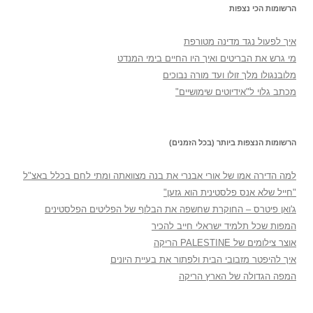
הרשומות הכי נצפות
איך לפעול נגד מדינה מטורפת
מי גרש את הבריטים ואיך היו החיים בימי המנדט
מלובנגולו מלך זולו ועד מורה נבוכים
מכתב גלוי ל"אידיוטים שימושיים"
הרשומות הנצפות ביותר (בכל הזמנים)
למה הדירה אמו של אורי אבנרי את בנה מצוואתה ומתי לחם בכלל באצ"ל
"חייל שלא אנס פלסטינית הוא גזען"
ג'ואן פיטרס – החוקרת שחשפה את הבלוף של הפליטים הפלסטינים
המפות שכל תלמיד ישראלי חייב להכיר
אוצר צילומים של PALESTINE הריקה
איך להיפטר מזבובי הבית ולפתור את בעיית היונים
המפה הגדולה של הארץ הריקה