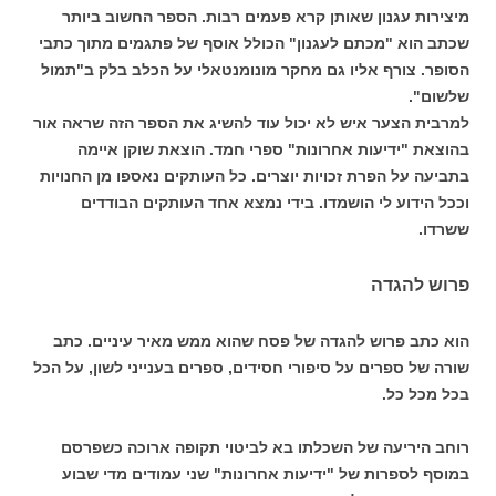
מיצירות עגנון שאותן קרא פעמים רבות. הספר החשוב ביותר
שכתב הוא "מכתם לעגנון" הכולל אוסף של פתגמים מתוך כתבי
הסופר. צורף אליו גם מחקר מונומנטאלי על הכלב בלק ב"תמול
שלשום".
למרבית הצער איש לא יכול עוד להשיג את הספר הזה שראה אור
בהוצאת "ידיעות אחרונות" ספרי חמד. הוצאת שוקן איימה
בתביעה על הפרת זכויות יוצרים. כל העותקים נאספו מן החנויות
וככל הידוע לי הושמדו. בידי נמצא אחד העותקים הבודדים
ששרדו.
פרוש להגדה
הוא כתב פרוש להגדה של פסח שהוא ממש מאיר עיניים. כתב
שורה של ספרים על סיפורי חסידים, ספרים בענייני לשון, על הכל
בכל מכל כל.
רוחב היריעה של השכלתו בא לביטוי תקופה ארוכה כשפרסם
במוסף לספרות של "ידיעות אחרונות" שני עמודים מדי שבוע