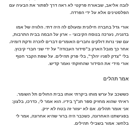
לובה אליאב, שבאורח פרקטי לא ראה דרך לפתור את הבעיה עם
הפלסטינים אלא על ידי הפרדה.
אורי גדל בחברה חילונית ומעולם לה היה דתי. הלוויה של אמו
בדגניה, נערכה בנוסח הקיבוצי – ארון על הבמה בבית התרבות,
עם שני נרות דולקים וחברים האומרים דברים לזכרה ודקת דומיה.
אחר כך מובל הארון ב"סידור העבודה" על ידי שני חברי קיבוץ.
בלי "צדק לפניו יהלך", בלי פרק תהילים. על שפת הקבר חטף
אורי מידי את הסידור שהחזקתי ואמר קדיש.
אמר תהלים
כששכב על ערש מותו ביקרתי אותו בבית החולים תל השומר.
ראיתי שהוא מחזיק ספר תנ"ך בידיו. הוא אמר לי, כדרכו, בלצון:
אני אומר תהלים. אם לא יעזור זה בטח לא יזיק.
בפגישתנו האחרונה, כשכבר היה ברור שהיא אחרונה, אמר לי
בלחש: אמור בשבילי תהילים.