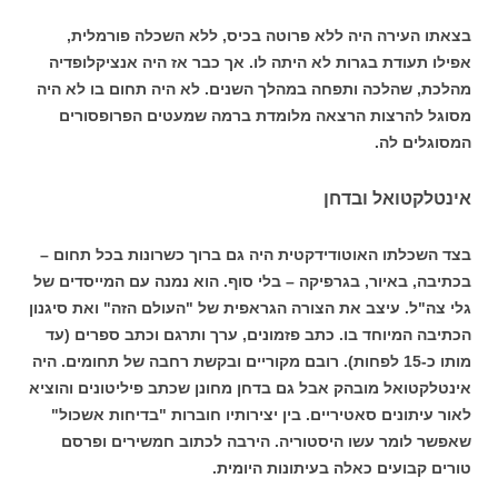
בצאתו העירה היה ללא פרוטה בכיס, ללא השכלה פורמלית,
אפילו תעודת בגרות לא היתה לו. אך כבר אז היה אנציקלופדיה
מהלכת, שהלכה ותפחה במהלך השנים. לא היה תחום בו לא היה
מסוגל להרצות הרצאה מלומדת ברמה שמעטים הפרופסורים
המסוגלים לה.
אינטלקטואל ובדחן
בצד השכלתו האוטודידקטית היה גם ברוך כשרונות בכל תחום –
בכתיבה, באיור, בגרפיקה – בלי סוף. הוא נמנה עם המייסדים של
גלי צה"ל. עיצב את הצורה הגראפית של "העולם הזה" ואת סיגנון
הכתיבה המיוחד בו. כתב פזמונים, ערך ותרגם וכתב ספרים (עד
מותו כ-15 לפחות). רובם מקוריים ובקשת רחבה של תחומים. היה
אינטלקטואל מובהק אבל גם בדחן מחונן שכתב פיליטונים והוציא
לאור עיתונים סאטיריים. בין יצירותיו חוברות "בדיחות אשכול"
שאפשר לומר עשו היסטוריה. הירבה לכתוב חמשירים ופרסם
טורים קבועים כאלה בעיתונות היומית.