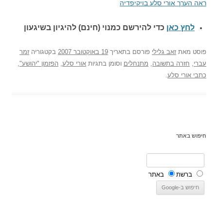
ראה הערך אורי סלע בויקיפדיה
לחץ כאן
כדי להירשם כ
מנוי (חינם) להיגיון בשיגעון
פוסט
מאת
זאב גלילי
פורסם בתאריך
19 באוקטובר 2007
בקטגוריה
זמר
עברי
,
חזרה בתשובה
,
מתנחלים
וסומן בתגיות
אורי סלע
,
הפזמון "יהושע"
,
כתבי אורי סלע
.
חיפוש באתר
ברשת
באתר