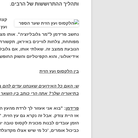
ותהליך ההתרוששות של הרבים.
קצת 
ועץ 
נחשב פרידמן ל"מר גלובליזציה". אותו 
מפותחת, צלחות לוויינים באיראן, תקשורת
הנובעת ממצב זה. שאלתי אותו, אם גלובליז
אידיאולוגי, והוא הקפיטליזם והשוק החופש
בין הלקסוס ועץ הזית
ש: האם כל האירועים שאנחנו עדים להם ב
בתיאוריה שלך? אתה הרי כותב בין השאר 
פרידמן
: "בוא אני אעזור לך לרדת מהעץ ה
אז היית צודק. אבל זה נקרא גם עץ הזית. "
הזמן עובדים לבנות מכונית לקסוס טובה י
כביכול אומרים, 'כל מי שיש אצלו מקדונל