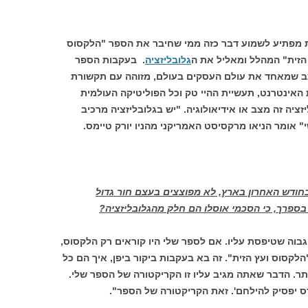
מפתיע לשמוע דבר כזה ממי שחיבר את הספר "הלקסוס
הזית" המהלל ומאליל את ה
גלובליזציה
. בעקבות הספר
מצב שמאחד את עולם העסקים בעולם, מזוהה עם תקשורת
 האינטרנט, תעשיית ההיי טק וכל הפוליטיקה העולמית
ציה זה מצב או אידיאולוגיה. "יש בגלובליזציה מרכיב
י" אומר הניאו מרקסיסט האמריקני מהניו יורק טיימס.
חודש האחרון בארץ, לא מפוצצים בעצם חור גדול
בספרך, כי הסכמי אוסלו הם חלק מהגלובליזציה?
גבוה שטיפסת עליו. אם לספר שלי היו קוראים רק הלקסוס,
הלקסוס ועץ הזית". זה בא בעקבות ביקור ביפן, איך הם כל
ותר. הדבר שאתה מגיב עליו זו הקריקטורה של הספר שלי.
דס יפסיק להילחם'. זאת הקריקטורה של הספר".