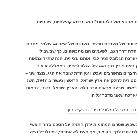
ת מבטא מול הלקסוס? הוא מבטא קהילתיות, שבטיות,
צרותה של מערכת חדשה, מערכת של איזה גג עולמי. מתחת
 הזית דרך הגג. ולפעמים הם מתכופפים. כך שבשבילי
ערכת הגלובליזציה לבין אותם עצי זית. הנה שתי דוגמאות
הזית פורץ דרך הגג של הגלובליזציה. רמאללה זו עיר
היצרים מתפרצים ועכשיו עץ הזית שובר את הגג. מצד שני –
קמפ דייויד. זה היה הניסיון הגדול השני בהיסטוריה לחלק את ארץ ישראל. הראשון נעשה ב-1947, השני
ניסיון הראשון שבעה צבאות ערב פלשו לארץ ישראל. בשני, צבאות
מערכת שאני מדבר עליה.
בשבוע שפרצו המהומות ירדן חתמה על הסכם סחר חופשי
לם שזכו לכך. בקיצור, אף פעם לא אמרתי, שהגלובליזציה