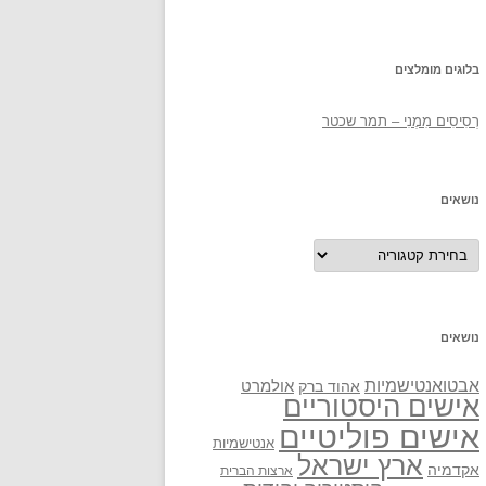
בלוגים מומלצים
רְסִיסִים מִמֶנִי – תמר שכטר
נושאים
נושאים
נושאים
אבטואנטישמיות
אולמרט
אהוד ברק
אישים היסטוריים
אישים פוליטיים
אנטישמיות
ארץ ישראל
אקדמיה
ארצות הברית