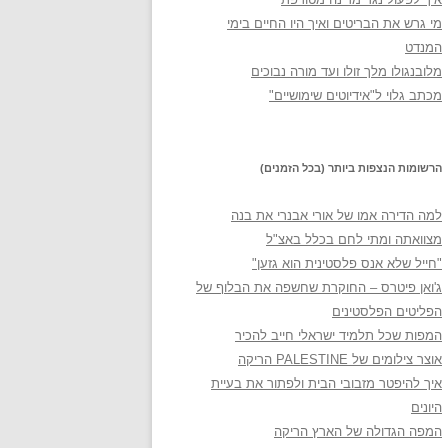
מי גרש את הבריטים ואיך היו החיים בימי
המנדט
מלובנגולו מלך זולו ועד מורה נבוכים
מכתב גלוי ל"אידיוטים שימושיים"
הרשומות הנצפות ביותר (בכל הזמנים)
למה הדירה אמו של אורי אבנרי את בנה
מצוואתה ומתי לחם בכלל באצ"ל
"חייל שלא אנס פלסטינית הוא גזען"
ג'ואן פיטרס – החוקרת שחשפה את הבלוף של
הפליטים הפלסטינים
המפות שכל תלמיד ישראלי חייב להכיר
אוצר צילומים של PALESTINE הריקה
איך להיפטר מזבובי הבית ולפתור את בעיית
היונים
המפה הגדולה של הארץ הריקה