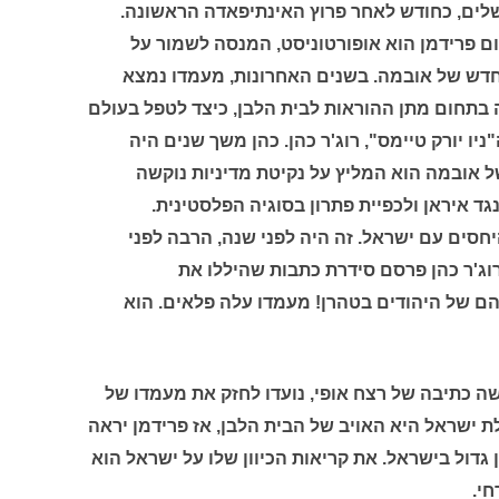
ושלים, כחודש לאחר פרוץ האינתיפאדה הראשונה.
 פרידמן הוא אופורטוניסט, המנסה לשמור על
חדש של אובמה. בשנים האחרונות, מעמדו נמצא
בתחום מתן ההוראות לבית הלבן, כיצד לטפל בעולם
יו יורק טיימס", רוג'ר כהן. כהן משך שנים היה
ל אובמה הוא המליץ על נקיטת מדיניות נוקשה
גד איראן ולכפיית פתרון בסוגיה הפלסטינית.
יחסים עם ישראל. זה היה לפני שנה, הרבה לפני
וג'ר כהן פרסם סידרת כתבות שהיללו את
הם של היהודים בטהרן! מעמדו עלה פלאים. הוא
 כתיבה של רצח אופי, נועדו לחזק את מעמדו של
 ישראל היא האויב של הבית הלבן, אז פרידמן יראה
 גדול בישראל. את קריאות הכיוון שלו על ישראל הוא
חי.