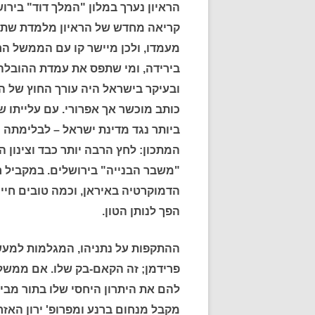
הראיון נערך במלון "המלך דוד" ביר
קריאה מחדש של הראיון מלמדת שתום
מעמדו, ולכן מיישר קו עם הממשל ה
בירידה, ומי שתפס את עמדת ההובלה 
ובעיקר בישראל היה עורך החוץ של ה"נ
כותב מוכשר אך אפרורי. עם עלייתו ש
ביותר נגד מדינת ישראל – לבלימתה נ
המתכון: לחץ הרבה יותר כבד וצינון ה
"משבר הבנייה" בירושלים. במקביל ר
הדמוקרטיה באיראן, וכמה טובים חיי
הפך לנותן הטון.
ההתקפות על נתניהו, המגלמות למעשה
פרידמן; זה הקאם-בק שלו. אם ממשלת
להם את היתרון היחסי שלו בתור מבין
מקבל מנחום ברנע ומפרופ' ירון האזר