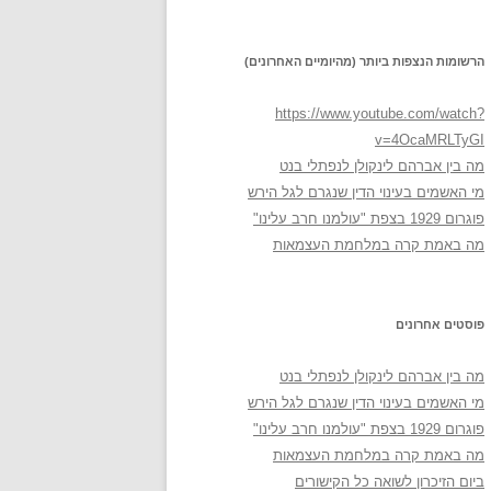
הרשומות הנצפות ביותר (מהיומיים האחרונים)
https://www.youtube.com/watch?
v=4OcaMRLTyGI
מה בין אברהם לינקולן לנפתלי בנט
מי האשמים בעינוי הדין שנגרם לגל הירש
פוגרום 1929 בצפת "עולמנו חרב עלינו"
מה באמת קרה במלחמת העצמאות
פוסטים אחרונים
מה בין אברהם לינקולן לנפתלי בנט
מי האשמים בעינוי הדין שנגרם לגל הירש
פוגרום 1929 בצפת "עולמנו חרב עלינו"
מה באמת קרה במלחמת העצמאות
ביום הזיכרון לשואה כל הקישורים