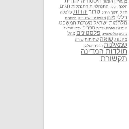
היסטוריה יהודית
בן גוריון
הומור
חגים
התנתקות
התנחלויות
הלכה
הספר
יהדות
טרור
חז"ל
כלכלה
חינוך
חרדים
כללי
לשון
מחשבים ואינטרנט
מחתרות
מלחמות ישראל
מערכת המשפט
ספרים
ספרות
ערביי ישראל
ספרות עברית
פלסטינים
צהל
פוליטיקאים
ערבים
שואה
ציונות
שחיתות
שירה
שמאלנות
תהליך השלום
תולדות המדינה
תקשורת