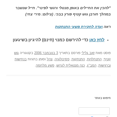
"להכין את החיילים באופן מנטלי ורגשי לפינוי". חייל שנשבר
במהלך חורבן גוש קטיף פורץ בבכי. (צילום: מירי צחי)
ראה
ועדה לחקירת פשעי התנתקות
לחץ כאן
כדי להירשם כ
מנוי (חינם) להיגיון בשיגעון
פוסט
מאת
זאב גלילי
פורסם בתאריך
3 בנובמבר 2006
בקטגוריה
גוש
קטיף
,
התנחלויות
,
התנתקות
,
פסיכולוגיה
,
צהל
וסומן בתגיות
בנחישות
וברגישות
,
המב"ג
,
כנה מנטאלית לגרוש
,
פשע מלחמה
.
חיפוש באתר