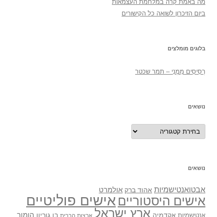
מה באמת קרה במלחמת העצמאות
ביום הזיכרון לשואה כל הקישורים
בלוגים מומלצים
רְסִיסִים מִמֶנִי – תמר שכטר
נושאים
נושאים
נושאים
אבטואנטישמיות
אולמרט
אהוד ברק
אישים פוליטיים
אישים היסטוריים
ארץ ישראל
אקדמיה
בן גוריון
הומור
אנטישמיות
ארצות הברית