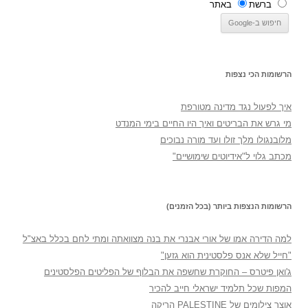
ברשת
באתר
הרשומות הכי נצפות
איך לפעול נגד מדינה מטורפת
מי גרש את הבריטים ואיך היו החיים בימי המנדט
מלובנגולו מלך זולו ועד מורה נבוכים
מכתב גלוי ל"אידיוטים שימושיים"
הרשומות הנצפות ביותר (בכל הזמנים)
למה הדירה אמו של אורי אבנרי את בנה מצוואתה ומתי לחם בכלל באצ"ל
"חייל שלא אנס פלסטינית הוא גזען"
ג'ואן פיטרס – החוקרת שחשפה את הבלוף של הפליטים הפלסטינים
המפות שכל תלמיד ישראלי חייב להכיר
אוצר צילומים של PALESTINE הריקה