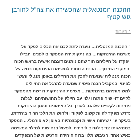
ההכנה המנטאלית שהכשירה את צה"ל לחורבן
גוש קטיף
4 תגובות
" ההכנה המנטלית… נועדה לתת לכם את הכלים לפקד על
משימת ההינתקות… בהינתקות יהיו המפקדים לפנים, יובילו
ויפקדו על חייליהם תוך שהם נותנים דוגמה אישית בראש הכוח
ובמוקדי החיכוך… הכנת הכוחות למשימת ההינתקות בנויה על
הכנה מנטלית שנועדה להכין את החיילים באופן מנטלי ורגשי
לפינוי ובמקביל הכנה פיסית שנועדה לתרגל את החיילים
למשימותיהם בהינתקות… משימת ההינתקות דורשת מהמפקד
לקיים דו- שיח פתוח וגלוי עם חייליו על תחושותיהם ולגלות
פתיחות לקשיים שלהם. לאורך כל האימונים ובזמן ההינתקות
נדרש מפקד להיות קשוב לפקודיו ולחוש את הלכי הרוח ביחידתו,
בעיקר ע" י שיחות אישיות וקבוצתיות באופן לא פורמלי… המפקד
במנהיגותו צריך לגרום ליחידתו לפעול בנחישות למילוי המשימה
כאיש אחד. הגיבוש תלוי ברוח היחידה והרגישות של המפקדים