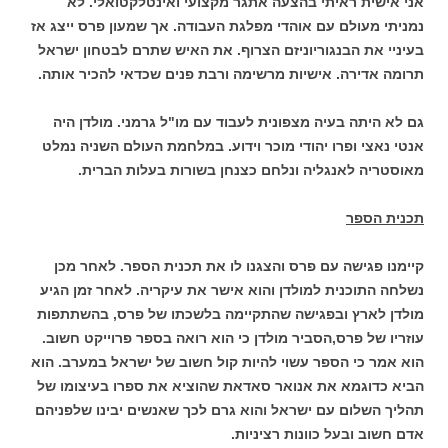
אני אישית ראיתי בהצעה אתגר מקצועי ואינטלקטואלי. לא
נמניתי מעולם עם אוהדי מפלגת העבודה. אך שמעון פרס ייצג אז
בעיניי את הבנגוריוניזם הצרוף. את האיש שתרם לבטחון ישראל
תרומה אדירה. אישיות מרשימה ורבת פנים שכדאי להכיר אותה.
גם לא היתה בעיה מצפונית לעבוד עם מו"ל גרמני. מולדן היה
אנטי נאצי ופרו יהודי מוכר וידוע. במלחמת העולם השניה נמלט
מאוסטריה לאנגליה ונלחם כצנחן בשורות בעלות הברית.
תכנית הספר
קיימנו פגישה עם פרס והצגנו לו את תכנית הספר. לאחר מכן
נשלחה התוכנית למולדן והוא אישר את עיקריה. לאחר זמן הגיע
מולדן לארץ ובפגישה שהתקיימה בלשכתו של פרס, בהשתתפות
עוזריו של פרס,הסביר מולדן כי הוא רואה בספר פרוייקט חשוב.
הוא אמר כי הספר עשוי להיות קול חשוב של ישראל במערב. הוא
הביא כדוגמא את אנואר סאדאת שהוציא את ספרו בעיצומו של
תהליך השלום עם ישראל והוא גרם לכך שאנשים יבינו שלפניהם
אדם חשוב ובעל כוונות רציניות.