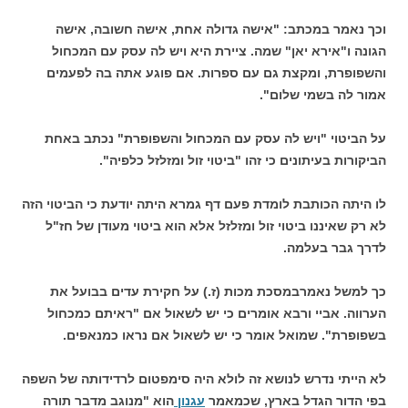
וכך נאמר במכתב: "אישה גדולה אחת, אישה חשובה, אישה
הגונה ו"אירא יאן" שמה. ציירת היא ויש לה עסק עם המכחול
והשפופרת, ומקצת גם עם ספרות. אם פוגע אתה בה לפעמים
אמור לה בשמי שלום".
על הביטוי "ויש לה עסק עם המכחול והשפופרת" נכתב באחת
הביקורות בעיתונים כי זהו "ביטוי זול ומזלזל כלפיה".
לו היתה הכותבת לומדת פעם דף גמרא היתה יודעת כי הביטוי הזה
לא רק שאיננו ביטוי זול ומזלזל אלא הוא ביטוי מעודן של חז"ל
לדרך גבר בעלמה.
כך למשל נאמרבמסכת מכות (ז.) על חקירת עדים בבועל את
הערווה. אביי ורבא אומרים כי יש לשאול אם "ראיתם כמכחול
בשפופרת". שמואל אומר כי יש לשאול אם נראו כמנאפים.
לא הייתי נדרש לנושא זה לולא היה סימפטום לרדידותה של השפה
בפי הדור הגדל בארץ, שכמאמר
עגנון
הוא "מנוגב מדבר תורה