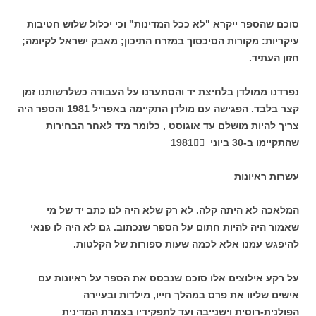
סוכם שהספר ייקרא "לא ככל המדינות"
וכי יכלול שלוש חטיבות
עיקריות: מקורות הסיכסוך במזרח התיכון; מאבק ישראל לקיומה;
חזון העתיד.
נפרדנו ממולדן בלחיצת יד והסתערנו על העבודה כשלרשותנו זמן
קצר בלבד. הפגישה עם מולדן התקיימה
באפריל 1981 והספר היה
צריך להיות מושלם עד אוגוסט , כלומר מיד לאחר הבחירות
שהתקיימו
ב-30 ביוני 1981
עשרות ראיונות
המלאכה לא היתה קלה. לא רק שלא היה לנו כתב יד של מי
שאמור היה להיות חתום על הספר שנכתוב. גם לא היה לו פנאי
להיפגש עמנו אלא לכמה שעות ספורות של הקלטות.
על רקע אילוצים אלו סוכם שנבסס את הספר על ראיונות עם
אישים שליוו את פרס במהלך חייו, מילדות ובעיירה
הפולנית-רוסית וישנייבה ועד לתפקידיו בצמרת המדינית