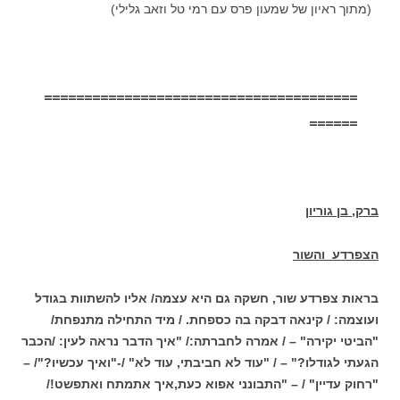
(מתוך ראיון של שמעון פרס עם רמי טל וזאב גלילי)
=======================================
======
ברק, בן גוריון
הצפרדע והשור
בראות צפרדע שור, חשקה גם היא עצמה/ אליו להשתוות בגודל
ועוצמה: / קינאה דבקה בה כספחת. / מיד התחילה מתנפחת/
"הביטי יקירה" – / אמרה לחברתה:/ "איך הדבר נראה לעין: /הכבר
הגעתי לגודלו?" – / "עוד לא חביבתי, עוד לא" /-"ואיך עכשיו?"/ –
"רחוק עדיין" / – "התבונני אפוא כעת,איך אתמתח ואתפשט!/