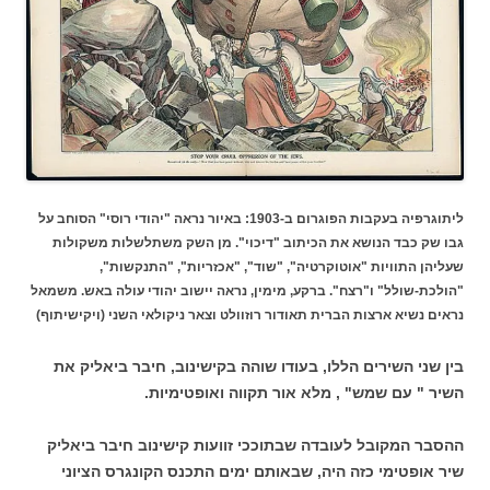
ליתוגרפיה בעקבות הפוגרום ב-1903: באיור נראה "יהודי רוסי" הסוחב על
גבו שק כבד הנושא את הכיתוב "דיכוי". מן השק משתלשלות משקולות
שעליהן התוויות "אוטוקרטיה", "שוד‎", "אכזריות", "התנקשות",
"הולכת-שולל" ו"רצח". ברקע, מימין, נראה יישוב יהודי עולה באש. משמאל
נראים נשיא ארצות הברית תאודור רוזוולט וצאר ניקולאי השני (ויקישיתוף)
בין שני השירים הללו, בעודו שוהה בקישינוב, חיבר ביאליק את
השיר " עם שמש" , מלא אור תקווה ואופטימיות.
ההסבר המקובל לעובדה שבתוככי זוועות קישינוב חיבר ביאליק
שיר אופטימי כזה היה, שבאותם ימים התכנס הקונגרס הציוני