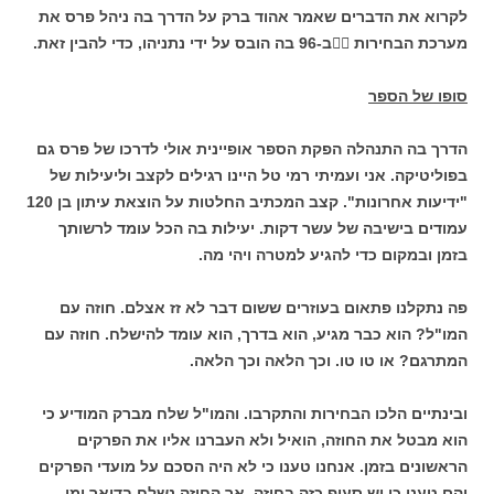
לקרוא את הדברים שאמר אהוד ברק על הדרך בה ניהל פרס את
מערכת הבחירות

ב-96 בה הובס על ידי נתניהו, כדי להבין זאת.
סופו של הספר
הדרך בה התנהלה הפקת הספר אופיינית אולי לדרכו של פרס גם
בפוליטיקה. אני ועמיתי רמי טל היינו רגילים לקצב וליעילות של
"ידיעות אחרונות". קצב המכתיב החלטות על הוצאת עיתון בן
120
עמודים בישיבה של עשר דקות. יעילות בה הכל עומד לרשותך
בזמן ובמקום כדי להגיע למטרה ויהי מה.
פה נתקלנו פתאום בעוזרים ששום דבר לא זז אצלם. חוזה עם
המו"ל? הוא כבר מגיע, הוא בדרך, הוא עומד להישלח. חוזה עם
המתרגם? או טו טו. וכך הלאה וכך הלאה.
ובינתיים הלכו הבחירות והתקרבו. והמו"ל שלח מברק המודיע כי
הוא מבטל את החוזה, הואיל ולא העברנו אליו את הפרקים
הראשונים בזמן. אנחנו טענו כי לא היה הסכם על מועדי הפרקים
והם טענו כי יש סעיף כזה בחוזה. אך החוזה נשלח בדואר ימי