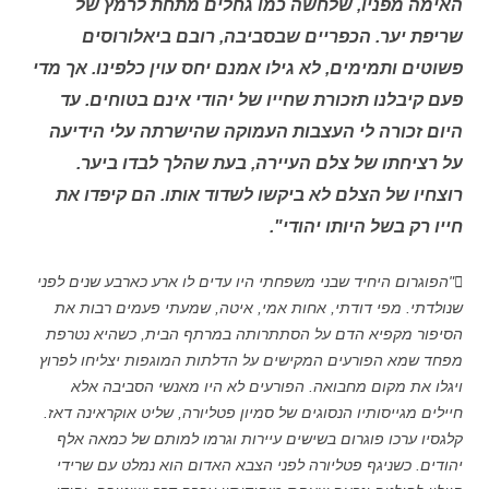
האימה מפניו, שלחשה כמו גחלים מתחת לרמץ של
שריפת יער. הכפריים שבסביבה, רובם ביאלורוסים
פשוטים ותמימים, לא גילו אמנם יחס עוין כלפינו. אך מדי
פעם קיבלנו תזכורת שחייו של יהודי אינם בטוחים. עד
היום זכורה לי העצבות העמוקה שהישרתה עלי הידיעה
על רציחתו של צלם העיירה, בעת שהלך לבדו ביער.
רוצחיו של הצלם לא ביקשו לשדוד אותו. הם קיפדו את
חייו רק בשל היותו יהודי".
"הפוגרום היחיד שבני משפחתי היו עדים לו ארע כארבע שנים לפני
שנולדתי. מפי דודתי, אחות אמי, איטה, שמעתי פעמים רבות את
הסיפור מקפיא הדם על הסתתרותה במרתף הבית, כשהיא נטרפת
מפחד שמא הפורעים המקישים על הדלתות המוגפות יצליחו לפרוץ
ויגלו את מקום מחבואה. הפורעים לא היו מאנשי הסביבה אלא
חיילים מגייסותיו הנסוגים של סמיון פטליורה, שליט אוקראינה דאז.
קלגסיו ערכו פוגרום בשישים עיירות וגרמו למותם של כמאה אלף
יהודים. כשניגף פטליורה לפני הצבא האדום הוא נמלט עם שרידי