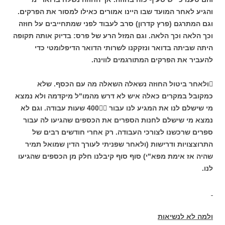
והגיע לאחר המועד שבו היינו אמורים כאילו למסור את הפרקים.
וגם המתרגם (פרץ קדרון) סרב לעבוד לפני שמתחייבים על חוזה
וכך הלאה וכך הלאה. וגם המזל הרע של פרס: בדיוק אותה תקופה
היתה שביתה בדואר ונזקקנו לשרותי הדואר הדיפלומטי כדי
להעביר את הפרקים המתורגמים לווינה.
ולאחר ביטול החוזה נשאלה השאלה מה עם הכסף. שלא
כמקובל במקרים כאלה איש לא דרש מהמו"ל מיקדמה ולא נמצא
מי שישלם לנו את המגיע לנו עבור 400 שעות עבודה. וגם לא
נמצא מי שישלם לחנות הספרים את הכספים שהגיעו לה עבור
ספרים שרכשנו לצורכי העבודה. רק אחרי חודשים רבים של
התרוצצויות ודרישות (ולאחר שפניתי לעורך הדין שמואל תמיר
שהיה אז אימת מפא"י) סוף סוף קיבלנו חלק מן הכספים שהגיעו
לנו.
ולמה לא לנשיאות