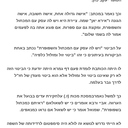
הסופר יעקב כהן.
וכך נאמר במכתב: "אישה גדולה אחת, אישה חשובה, אישה
הגונה ו"אירא יאן" שמה. ציירת היא ויש לה עסק עם המכחול
והשפופרת, ומקצת גם עם ספרות. אם פוגע אתה בה לפעמים
אמור לה בשמי שלום".
על הביטוי "ויש לה עסק עם המכחול והשפופרת" נכתב באחת
הביקורות בעיתונים כי זהו "ביטוי זול ומזלזל כלפיה".
לו היתה הכותבת לומדת פעם דף גמרא היתה יודעת כי הביטוי הזה
לא רק שאיננו ביטוי זול ומזלזל אלא הוא ביטוי מעודן של חז"ל
לדרך גבר בעלמה.
כך למשל נאמרבמסכת מכות (ז.) עלחקירת עדים בבועל את
הערווה. אביי ורבא אומרים כי יש לשאולאם "ראיתם כמכחול
בשפופרת". שמואל אומר כי יש לשאול אם נראו כמנאפים.
לא הייתי נדרש לנושא זה לולא היה סימפטום לרדידותה של השפה