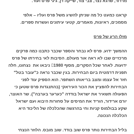
מרדור, שרגא נצר, צבי צור, שייקה דן, גיגי פרס ועוד.
קראנו כמעט כל מה שניתן להשיג משל פרס ועליו – אלפי
מסמכים, ראיונות, מאמרים, קטעי עיתונים ועשרות ספרים.
מזלו הרע של פרס
ההמשך ידוע. פרס לא נבחר והספר שכבר כתבנו כמה פרקים
מרכזיים שבו לא ראה אור מעולם. הסיבות לאי בחירתו של פרס
ידועות. לאחר שכל הסקרים, מסוף 1980 ניבאו את נצחונו, חלה
תפנית דרמטית ביום הבחירות. בגין שכבר נראה כ"עובר בטל"
חזר אל עצמו ומצב בריאותו השתפר. הוא הספיק עוד לפני
הבחירות להפציץ את הכור העיראקי (בהתנגדות פרס שטען כי
הפעולה תשאיר את ישראל בודדה "כערער בערבה"). שר האוצר,
יורם ארידור, הוריד את המיסים על סחורות היבוא ועם ישראל
שקע בבולמוס קניות וחי בהרגשה שהכלכלה של הליכוד היא
הכלכלה הנכונה.
בליל הבחירות נותר פרס שוב בודד. שוב מובס. הלוזר הנצחי