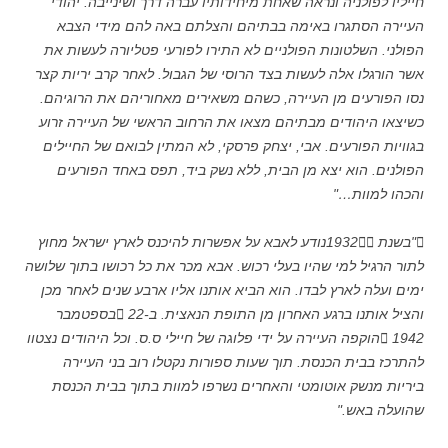
חייליו לפולניה ונראה שאחת מיחידותיו עברה דרך ושינייבה. יהודי
העיירה הסתגרו באימה בבתיהם והצלתם באה להם מידי הצבא
הפולני. השלטונות הפולניים לא התירו לפורעי פטליורה לעשות את
אשר הורגלו אלה לעשות בצד הרוסי של הגבול. לאחר קרב יריות קצר
נסו הפורעים מן העיירה, כשהם משאירים מאחוריהם את הרוגיהם.
כשיצאו היהודים מבתיהם מצאו את הרחוב הראשי של העיירה זרוע
בגוויות הפורעים. אבי, יצחק פרסקי, לא המתין לבואם של החיילים
הפולנים. הוא יצא מן הבית, ללא נשק ביד, תפס באחד הפורעים
והכהו למוות…"
"בשנת 1932נודע לאבא על אפשרות להיכנס לארץ ישראל מחוץ
לתור הרגיל למי שהיו בעלי רכוש. אבא מכר את כל רכושו בתוך שלושה
ימים ועלה לארץ לבדו. הוא הביא אותנו אליו ארבע שנים לאחר מכן
והציל אותנו ברגע האחרון מן התופת הנאצית. ב-22 בספטמבר
1942 הוקפה העיירה על ידי פלוגה של חיילי ס.ס. וכל היהודים נצטוו
להתרכז בבית הכנסת. תוך שעות ספורות נקטלו רוב בני העיירה
ביריות מנשק אוטומטי והאחרים נשרפו למוות בתוך בבית הכנסת
שהועלה באש."