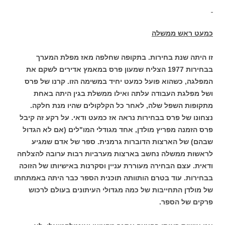
כמעט ראש ממשלה
זו היתה שנת בחירות. בתקופה שחלפה מאז מפלת המערך
בבחירות
1977 הצליח שמעון פרס במאמץ אדירים לשקם את
המפלגה, כשהוא פועל כמעט יחיד במשימה הזו. קרנו של פרס
ושל מפלגת העבודה עלתה ואילו ממשלת בגין היתה באחת
מתקופות השפל שלה, לאחר כל הקלקולים שהיו מנת חלקה.
נצחונו של פרס בבחירות נראה אז כמעט ודאי. על רקע זה קיבל
פרס הזמנה מפריץ מולדן, אחד מגודלי המו"לים (אם לא הגדול
שבהם) של הארצות הדוברות גרמנית. ספר של אדם שמגיע
לראשות ממשלה נחשב בארצות מערביות רבות ערובה להצלחה
ודאית. עצם הבחירה מעוררת עניין וסקרנות באישיותו של הזוכה
בבחירות. עוד בטרם הותוותה תוכנית הספר כבר היתה באמתחתו
של מולדן התחייבות של כמה מגדולי העיתונים בעולם לרכוש
פרקים של הספר.