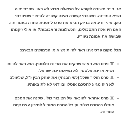
אני חייב תשובה לקורא על השאלה מדוע לא ראוי שפרס יהיה
נשיא המדינה. תשובתי קשורה ואינה קשורה לסיפור שסיפרתי
כאן. איני יודע מה בדיוק הביא את פרס לתפנית החדה בעמדותיו.
האם היו אלה התסכולים, והכשלונות והאכזבות? או אולי זיקנותו
שבישה את אמונת נעוריו.
מכל מקום פרס אינו ראוי להיות נשיא מן הנימוקים הבאים:

פרס הוא האיש שהקים את מדינת פלסטין. הוא ראוי להיות
נשיא מדינת פלסטין לא נשיאמדינת ישראל.

פרס הוליך שולל (לפי הבנתי) את יצחק רבין ז"ל, שלעולם
לא היה מגיע להסכם אוסלו ובוודאי לא לתוצאותיו.

פרס אחראי להונאה של הציבור כולו, שקנה את הסכם
אוסלו כהסכם שלום וקיבל הסכם המוביל לסיכון עצם קיום
המדינה.