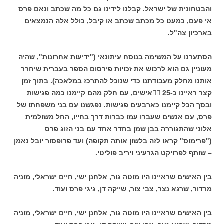
והבטחונית של ישראל. קבלנו לידינו גם כל מה שכתב ונאם פרס
אי פעם, כמעט כל מכתב שכתב או קיבל, כולל אלה הנמצאים
בארכיון צה"ל.
הסתערנו על המשימה בנוסח עיתונאי ("ידיעות אחרונות", שהיה
מעוניין גם הוא לרכוש את זכויות פירסום הספר בעברית שיחרר
אותנו מחלק מעבודתנו כדי שנוכל להתרכז במלאכה). בתוך זמן
קצר ראיינו כ-25 אישים, עם חלק מהם קיימנו כמה פגישות
ובסך הכל קיימנו כארבעים פגישות. נפגשנו עם בני משפחתו של
פרס, עם אנשים שעברו עמו כברות דרך בחייו, החל משולמית
אלוני שהתגוררה בבן שמן בחדר אחד עם בני הזוג פרס
("פרימוס" קראו לזה בלשון אותה תקופה) ועד פרופסור יובל נאמן
– שותף לפרויקט הגרעיני ויריב פוליטי.
בין האישים שראיינו היו מוטה גור, אלחנן ישי, חיים ישראלי, מוניה
מרדור, שרגא נצר, צבי צור, שייקה דן, גיגי פרס ועוד.
בין האישים שראיינו היו מוטה גור, אלחנן ישי, חיים ישראלי, מוניה